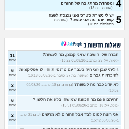
4
ומפחדת מהתגובה של ההורים
נשארתי לבד בעולם
(ליאן, בת 13)
3
(אנונימי, בת 18)
עצות
יש לי נשירת סטרס ואני נכנסת לשנה
5
רוצה להיות מבין האנשים
קשה יותר מה אני עושה?
(אנונימית
1
היפים בעולם
מתולתלת, בת 16)
(היי, בן 20)
עצות
אני מבית חרדי ויש לי חבר, איך
3
להפטר מרגשות אשם?
עצות
(מבולבלת בת 17, בת 17)
שאלות חדשות ב
חרדי שרוצה להיות חילוני איך
7
לומר להורים?
(אהרן, בן 16)
עצות
חברה שלי חושבת שאני קמצן, מה לעשות?
11
(ליאור, גיל: 23, נכתב ב-05/08/26 16:22)
עצות
מתמטיקה בגרות ומגן
(אנןנימי,
5
בת 17)
עצות
גיליתי שבן זוגי היה בעבר עם טרנסיות והיו לו אפליקציות
6
להיכרויות גברים
(שושנה, בת 37, כתבה ב-05/08/26 16:13)
עצות
מתלבטת לגבי שנה הבאה
5
עצות
(Girl, בת 17)
לא יודע כבר מה לעשות?
(בן אדם, בן 18, כתב ב-05/08/26
2
16:02)
עצות
סדרת ילדות שאני לא מצליח
4
למצוא
(יונתן, בן 18)
עצות
תהיתם פעם מה הכוונה שמישהו בלע את הלשון?
6
יש בנינו מתח אבל אני לא
6
(מיכל, גיל: 18, נכתב ב-05/08/26 15:51)
עצות
מצליחה להבין מה לעשות?
עצות
(לחוצה, בת 16)
אני רוצה לטוס לבד אבל ההורים לא מרשים
(כ, בן 21, כתב
2
ב-05/08/26 15:42)
עצות
הברזתי לעצמי או שהצלתי את
4
הכבוד שלי?
(כפיר, בן 14)
עצות