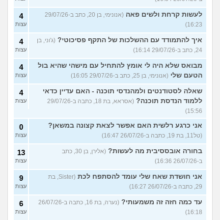
לעשות קרחת ולשים פאה
(אנונימי, בן 20, כתב ב-29/07/26
4
16:23)
עצות
איך להתמודד עם ההשלכות של התקף פסיכוטי?
(ג'וני, בן
4
24, כתב ב-29/07/26 16:14)
עצות
מבואס שלא היה לי אומץ להתחיל עם מישהי שהיא בול
4
הטעם שלי
(אנונימי, בן 25, כתב ב-29/07/26 16:05)
עצות
שאלה לסטודנטים ולמהנדסי תוכנה - האם עדיין כדאי
4
ללמוד הנדסת תוכנה?
(אסראא, בת 18, כתבה ב-29/07/26
עצות
15:56)
אני כרגע רלשית האם אפשר לצאת קצונה במשאן?
0
(טל11, בת 19, כתבה ב-26/07/26 16:47)
עצות
בחורה אובססיבית מה לעשות?
(אלירן, בן 30, כתב
13
ב-26/07/26 16:36)
עצות
אני חושדת שאח שלי עומד להסתפח לכת
(Sister, בת
9
29, כתבה ב-26/07/26 16:27)
עצות
עד כמה חזה זה משמעותי?
(נערה, בת 16, כתבה ב-26/07/26
6
16:18)
עצות