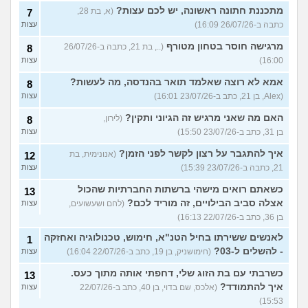
מתכננת חתונה ראשונה, יש לכם עצות?
(א, בת 28,
7
כתבה ב-26/07/26 16:09)
עצות
מרגישה חוסר בטחון מטורף
(.., בת 21, כתבה ב-26/07/26
8
16:00)
עצות
אמא לא רוצה שאלמד תואר בהנדסה, מה לעשות?
8
(Alex, בן 21, כתב ב-23/07/26 16:01)
עצות
האם מה שאני מרגיש זה הגיוני ותקין?
(לירון,
8
בן 31, כתב ב-23/07/26 15:50)
עצות
איך להתגבר על רצון לקשר לפני הזמן?
(אנונימית, בת
12
21, כתבה ב-23/07/26 15:39)
עצות
כשאתם רואים מישהי ברשתות החברתיות שהכול
13
אצלה סביב הבילויים, זה מוריד לכם?
(לחם ושעשועים,
עצות
בן 36, כתב ב-22/07/26 16:13)
לאנשים ששירתו בחיל הטנ"א, חימוש, טכנולוגיה ואחזקה
1
- להשלים ל-03?
(חימושניק, בן 19, כתב ב-22/07/26 16:04)
עצות
כשרבתי עם בת הזוג שלי, דחפתי אותה מתוך כעס.
13
איך להתמודד?
(אלכס, שם בדוי, בן 40, כתב ב-22/07/26
עצות
15:53)