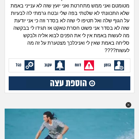
זוגיות
חיפוש שאלות
מטומטם ואני ממש מתחרטת ואני יועץ שזה לא ענייני באמת
|
שלא התכוונתי לא שלטתי בפה שלי ובטח גרמתי לה לבעיות
היריון ולידה
הרשמה
התחברות
על הגוף שלה ואל תטיפו לי שזה לא בסדר וזה כי אני יודעת
שזה לא בסדר אני פשוט חסרת טאקט אז תגידו לי בבקשה
הורות ומשפחה
מה לעשות באמת אין לי את הפנים לבוא אליה ולבקש
סליחה באמת שאין לי ואניכלכך מצטערת על זה מה
מתבגרים
לעשות????
מהבקו"ם... ועד מתי?!
הזמן
דווח
עקוב
נהל
לימודים וסטודנטים
עבודה וקריירה
חברים ואנשים
בית, שכנים ושותפים