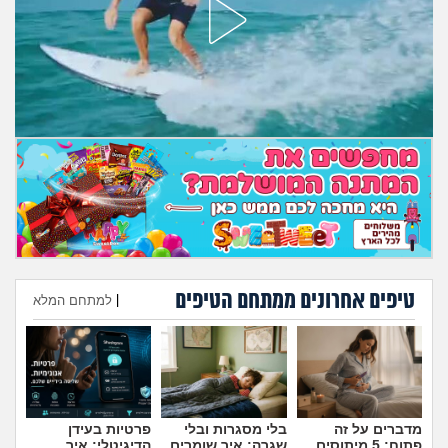
מה שעובר עליי
שומרים על הגוף
פיננסי וכלכלה
בין הסדינים
חיות מחמד
יוקר המחיה
טיפים אחרונים ממתחם הטיפים
|
למתחם המלא
גאווה
הוספת טיפ
מדברים על זה
בלי מסגרות ובלי
פרטיות בעידן
פתוח: 5 מיתוסים
שגרה: איך שומרים
הדיגיטלי: איך