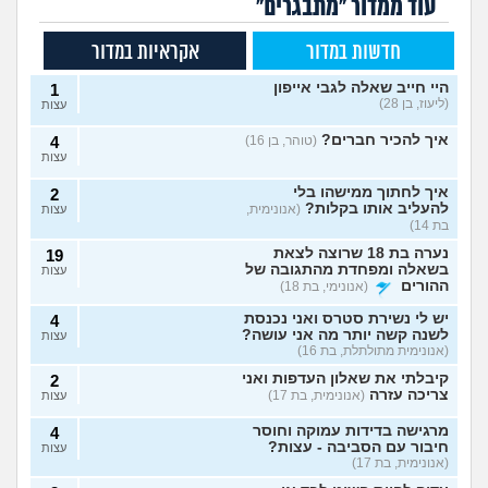
עוד ממדור "מתבגרים"
חדשות במדור
אקראיות במדור
היי חייב שאלה לגבי אייפון
1
(ליעוז, בן 28)
עצות
איך להכיר חברים?
(טוהר, בן 16)
4
עצות
איך לחתוך ממישהו בלי
2
להעליב אותו בקלות?
(אנונימית,
עצות
בת 14)
נערה בת 18 שרוצה לצאת
19
בשאלה ומפחדת מהתגובה של
עצות
ההורים
(אנונימי, בת 18)
יש לי נשירת סטרס ואני נכנסת
4
לשנה קשה יותר מה אני עושה?
עצות
(אנונימית מתולתלת, בת 16)
קיבלתי את שאלון העדפות ואני
2
צריכה עזרה
(אנונימית, בת 17)
עצות
מרגישה בדידות עמוקה וחוסר
4
חיבור עם הסביבה - עצות?
עצות
(אנונימית, בת 17)