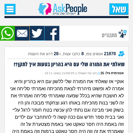
עמוד הבית
שאל שאלה
מתבגרים
שאלות חדשות
28
8
21878
אנשים צפו,
כתבו עצות, ו-
דרגו את העצות.
שאלות שעוררו עניין
שאלתי את המורה שלי עם היא בהריון בטעות איך לתקן?!
עצות חדשות
אנונימית גיל: 15
|
כתב את השאלה ב-21/09/25 בשעה 19:11
אוקיי אז שאלתי את המורה שלי ללשון עם היא בהריון והיא
מה קורה כאן?
אמרה לא ופשוט מיהרתי לצאת מהכיתה ואמרתי סליחה אני
לא חושבת שהיא בכלל שמעה שאמרתי סליחה ואמרתי את
מתחם הטיפים
זה לשני בנות מהכיתה באותו רגע וצחקתי מבוכה והן היו
בשוק ואני מבינה וגם נתתי להן עכשיו בטח חומר לרגל עליי
מדורים
ואני בבית ספר חדש וגם ככה קשה לי להתחבר עם ילדים
וזה באמת היה חסר טאקט ואני באמת מצטערת על זה
שאמרתי את זה וזה היה חסר טאקט ברמות וזה באמת היה