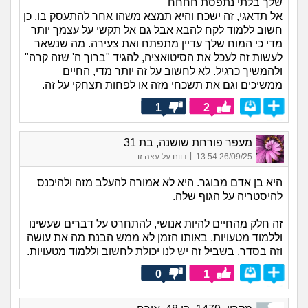
שלך בלתי נתפסת חחחח
אל תדאגי, זה ישכח והיא תמצא משהו אחר להתעסק בו. כן
חשוב ללמוד לקח להבא אבל גם אל תקשי על עצמך יותר
מדי כי המוח שלך עדיין מתפתח ואת צעירה. מה שנשאר
לעשות זה לעכל את הסיטואציה, להגיד "ברוך ה' שזה קרה"
ולהמשיך כרגיל. לא לחשוב על זה יותר מדי, החיים
ממשיכים וגם את תשכחי מזה או לפחות תצחקי על זה.
1
2
מעפר פורחת שושנה, בת 31
|
26/09/25 13:54
דווח על עצה זו
היא בן אדם מבוגר. היא לא אמורה להעלב מזה ולהיכנס
להיסטריה על הגוף שלה.
זה חלק מהחיים להיות אנושי, להתחרט על דברים שעשינו
וללמוד מטעויות. באותו הזמן לא ממש הבנת מה את עושה
וזה בסדר. בשביל זה יש לנו יכולת לחשוב וללמוד מטעויות.
0
1