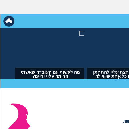
 בי כי לא הבאתי
אמא שלי לוחצת עליי להתחתן
ם לעולם. איך
בשידוך עם כל אחת שיש לה
מודד?
דופק, מה לעשות?
ית, בת 29)
(אריאל, בן 23)
שות