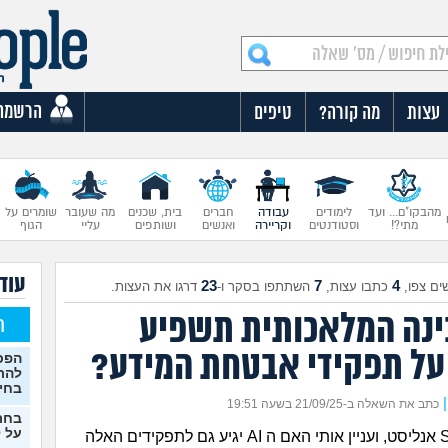
הרשמה
עצות
מה קורה?
טיפים
מהבקו"ם... ועד
לימודים
עבודה
חברים
בית, שכנים
מה שעובר
שומרים על
מתי?!
וסטודנטים
וקריירה
ואנשים
ושותפים
עליי
הגוף
עוד 
23
7
4
ים צפו,
כתבו עצות,
השתתפו בסקר ו-
דרגו את העצות.
ינה המלאכותית תשפיע
ח
על תפקידי אבטחת המידע?
הפכת
להת
בחי
|
כתב את השאלה ב-21/09/25 בשעה 19:51
בחר
על ל
אני כרגע SOC אנליסט, ועניין אותי האם ה AI יגיע גם לתפקידים האלה