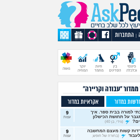
התחברות
|
פיננסי
בין
חיות
יוקר
גאווה
וכלכלה
הסדינים
מחמד
המחיה
ממדור "עבודה וקריירה"
דשות במדור
אקראיות במדור
י למורה בבית ספר. איך
9
גבר על תחושת הכישלון
עצות
ים?
(גידי, בן 40)
דות קשות מעצם המחשבה
9
עבוד
(בחורה של חופש,
עצות