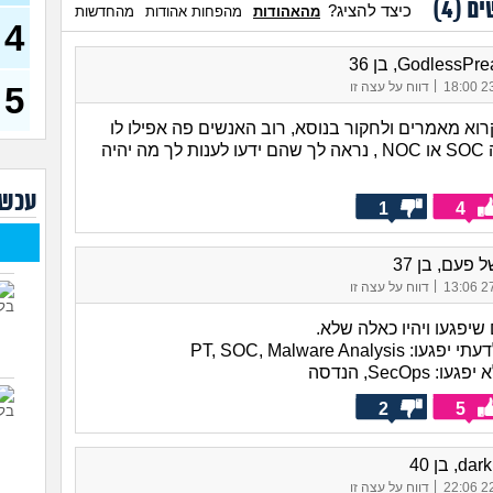
ים (
4
)
כיצד להציג?
מהאהודות
מהפחות אהודות
מהחדשות
4
שחו
זמנ
GodlessP, בן 36
ולהש
עבו
|
23/
דווח על עצה זו
5
(סטודנ
רוא מאמרים ולחקור בנוסא, רוב האנשים פה אפילו לו
איך 
(אסי, ב
יודעים מה זה SOC או NOC , נראה לך שהם ידעו לענות לך מה יהיה
האם
עכשי
קוס
1
4
מסי
יודע
 פעם, בן 37
בת 23)
|
27/
דווח על עצה זו
שאל
חשב
 שיפגעו ויהיו כאלה שלא.
PT, SOC, Malware Analys
איך
התע
SecOps, הנדסה
איך 
2
5
(אנוני
d, בן 40
|
22/
דווח על עצה זו