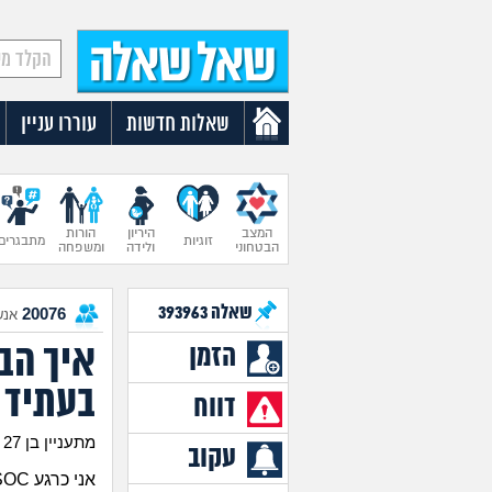
שאלות חדשות
עוררו עניין
המצב
היריון
הורות
זוגיות
מתבגרים
הבטחוני
ולידה
ומשפחה
שאלה
393963
20076
אנש
איך הב
הזמן
בעתיד 
דווח
מתעניין בן 27
עקוב