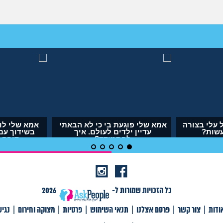
הבה? או
אבא של בעלי מסתכל עלי בצורה
אמא שלי פוגעת
?
מחפיצה, מה לעשות?
עדיין ילדי
להת
(ליה, בת 27)
(אנונימ
כל הזכויות שמורות ל-
2026
ודות
|
צור קשר
|
פרסם אצלנו
|
תנאי השימוש
|
פרטיות
|
מצוקה וחירום
|
נגי
צור קשר
|
פרסם אצלנו
|
תנאי שימוש
|
פרטיות
|
תגיות
|
מצוקה וחירום
|
Ask דורקס