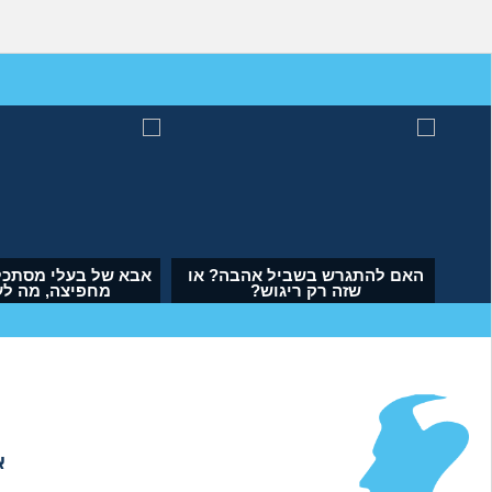
מה לעשות עם העובדה שאשתי
האם להתגרש בשביל א
הרימה עליי ידיים?
שזה רק ריגוש
(אנונימי, בן 34)
(דנה, בת 35)
א
אודות
|