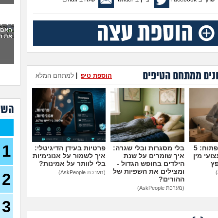
סוצי
(סטודנ
אני 
האם 
עצמ
את ה
עבוד
תורי
23)
נים ממתחם הטיפים
הוספת טיפ
|
למתחם המלא
מכינ
עבוד
השא
תורי
22)
בת 26 מרגישה אבודה
26)
1
מדברים על זה פתוח: 5
בלי מסגרות ובלי שגרה:
פרטיות בעידן הדיגיטלי:
קרי
ועי מין
איך שומרים על שנת
איך לשמור על אנונימיות
(מתעני
פץ
הילדים בחופש הגדול -
בלי לוותר על אמינות?
ומצילים את השפיות של
(מערכת AskPeople)
2
מחפ
ההורים?
למר
(מערכת AskPeople)
לרופ
(מרפא
3
במה