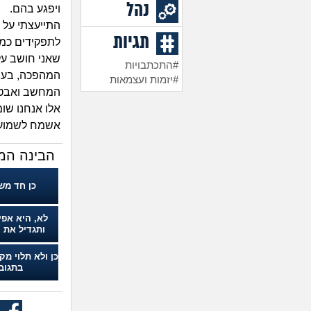
נהל
ויפגע בהם.
התייעצתי על 
תגיות
לתפקידים כמו NOC הוא אמר שהם יפגעו, מה דעתכם ע
#התכתבויות
#יזמות ועצמאות
המחשב ואבטחת
אלו אנחנו שומ
אשמח לשמוע 
הבינה המ
כן חד מש
לא, היא אפי
ותגדיל את 
כן ולא תלוי מק
בתגוב