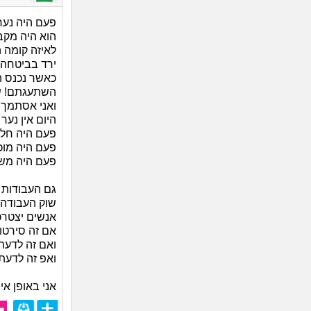
פעם היה נער
הוא היה מקב
לאיזה קומה 
ירד בביטחה
כאשר נכנס ה
השתעגתם! שא
ואני אסתמך ע
היום אין נער 
פעם היה חלבן
פעם היה מוכ
פעם היה משה
גם העבודות 
שוק העבודה 
אנשים יצטר
אם זה סירטונ
ואם זה לדעת
ואפ זה לדעת 
אני באופן אי