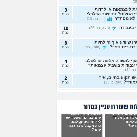
ת לעצמאות או לרדוף
3
 החלום? החישוב הכלכלי
עצות
 לא מסתדר
(ירין, בת 19)
 בעבודה
(נועה, בת 25)
10
עצות
ו שיודע איך זה להיות
8
ירת בית ספר?
(Lola, בת
עצות
וף למשרה מלאה או לשלב
4
 עבודות בשביל עצמאות?
עצות
בת 19)
ש תקוע בחיים, איך
2
מודד?
(zak, בן 25)
עצות
 לעשות כסף מתמונות של
7
 רגליים בצורה אנונימית
עצות
שיגלו אותי?
(אליס, בת
ת שעוררו עניין במדור
ם לפטר אותי כי
הגשתי ציפיית שכר
תי כמעט הכול בקשר
4
 בצחוק מלח
יותר גבוהה משלו ויש
ודה סלאש לימודים
עצות
 לאחד
לי יותר ניסיון, למה
שה שאין עתיד
(אנונימית, בת
דים?
הוא מקבל שכר גבוה
יותר?
רה מעשית לעבודה