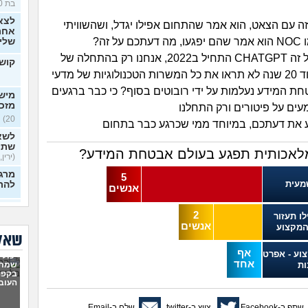
בת 30)
לצא
זה עם הצאט, הוא אמר שהתחום אפילו יגדל, ושהשוויתי
אחרי
ל זה?
שלי
שאני חושב על זה CHATGPT התחיל ב2022, אנחנו רק בהתחלה של
קושי
המהפכה, בעוד 20 שנה לא תראו את כל המשרות הטכנולוגיות של מדעי
 המידע נעלמות על ידי רובוטים בסוף? כי כבר ברגעים
מישה
מזכ
עים על פיטורים ורק התחלנו
20)
את דעתכם, במיוחד ממי שכרגע כבר בתחום
לשא
שתי
לאכותית תפגע בעולם אבטחת המידע?
(ירין, 
מרגי
5
מעית
להת
אנשים
איך
2
לו תעזור
כפות
אנשים
המקצוע
בלי 
שאלו
20)
אף
צוע - אפרט
יכולי
ניסי
אחד
שמתי
ות
לעב
בקפה
מרגי
העוב
22)
הכש
שתף ב-Facebook
צייץ ב-twitter
שלח ב-Email