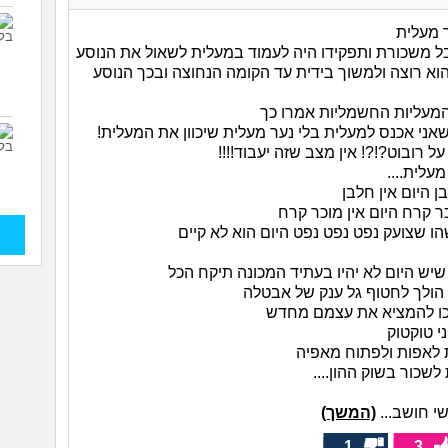
 מעלית
ל משכורת ותפקידו היה לעמוד במעלית לשאול את הנוסע
הוא רוצה ולמשוך בידית עד הקומה הנחוצה ובכך הנוסע
מעליות החשמליות אמרו כך
ני אכנס למעלית בלי נער מעלית שיכוון את המעלית!
ל רובוט?!?! אין מצב שזה יעבוד!!!!
מעלית....
 היום אין חלבן
ר קרח היום אין מוכר קרח
ו שצועק נפט נפט נפט היום הוא לא קיים
שיש היום לא יהיו בעתיד המכונה תיקח הכל
הולך לחטוף גל ענק של אבטלה
כו להמציא את עצמם מחדש
י טוקטוק
 לאפות ולפתוח מאפיה
לשכור בשוק ההון....
שי חושב...
(המשך)
1
3