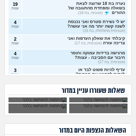
נערה בת 18 שרוצה לצאת
19
בשאלה ומפחדת מהתגובה של
עצות
ההורים
(אנונימי, בת 18)
יש לי נשירת סטרס ואני נכנסת
4
לשנה קשה יותר מה אני עושה?
עצות
(אנונימית מתולתלת, בת 16)
קיבלתי את שאלון העדפות ואני
2
צריכה עזרה
(אנונימית, בת 17)
עצות
מרגישה בדידות עמוקה וחוסר
4
חיבור עם הסביבה - עצות?
עצות
(אנונימית, בת 17)
עדיף להיות פשוט לבד או
3
לנסות להפגש עם חברות?
עצות
האם כל בני האדם
האם לצאת למסע
(אנונימית, בת 17)
צריכים להעמיד
פולין?
איך לפרוש מהבית
אמר שמסובך יותר
צאצאים?
האם לפרוש מהכינור?
7
ספר?
אצלו לספר להורים כי
שאלות שעוררו עניין במדור
הם רואים ישר
עצות
(nono, בת 15)
לחתונה, זה לגיטימי או
לא?
איך לומר להורים שאני רוצה
9
להיות חילוני?
(אהרן, בן 17)
עצות
אני מתבייש ולא יודע מה
3
לעשות בקיץ בים או בריכה
עצות
(אנונימי, בן 13)
השאלות הנצפות ה
יום
במדור
אם אני כותב למנהלת או פותח
5