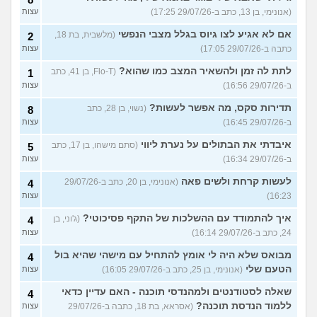
(אנונימי, בן 13, כתב ב-29/07/26 17:25)
עצות
אם לא אגיע לצו גיוס בגלל מצבי הנפשי
(מלשבית, בת 18,
2
כתבה ב-29/07/26 17:05)
עצות
לתת לה זמן ולהשאיר המצב כמו שהוא?
(Flo-T, בן 41, כתב
1
ב-29/07/26 16:56)
עצות
תדירות סקס, מה אפשר לעשות?
(נשוי, בן 28, כתב
8
ב-29/07/26 16:45)
עצות
איבדתי את הבתולים על נערת ליווי
(סתם מישהו, בן 17, כתב
5
ב-29/07/26 16:34)
עצות
לעשות קרחת ולשים פאה
(אנונימי, בן 20, כתב ב-29/07/26
4
16:23)
עצות
איך להתמודד עם ההשלכות של התקף פסיכוטי?
(ג'וני, בן
4
24, כתב ב-29/07/26 16:14)
עצות
מבואס שלא היה לי אומץ להתחיל עם מישהי שהיא בול
4
הטעם שלי
(אנונימי, בן 25, כתב ב-29/07/26 16:05)
עצות
שאלה לסטודנטים ולמהנדסי תוכנה - האם עדיין כדאי
4
ללמוד הנדסת תוכנה?
(אסראא, בת 18, כתבה ב-29/07/26
עצות