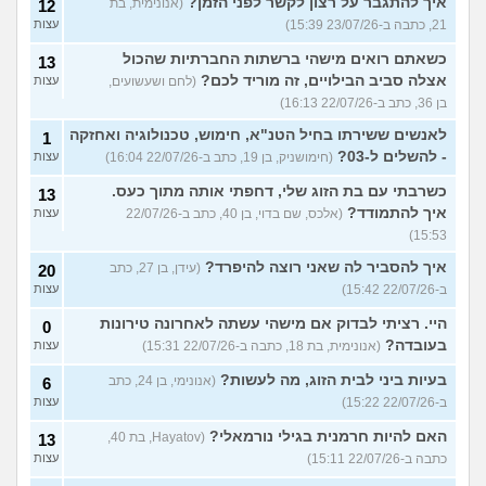
איך להתגבר על רצון לקשר לפני הזמן?
(אנונימית, בת
12
21, כתבה ב-23/07/26 15:39)
עצות
כשאתם רואים מישהי ברשתות החברתיות שהכול
13
אצלה סביב הבילויים, זה מוריד לכם?
(לחם ושעשועים,
עצות
בן 36, כתב ב-22/07/26 16:13)
לאנשים ששירתו בחיל הטנ"א, חימוש, טכנולוגיה ואחזקה
1
- להשלים ל-03?
(חימושניק, בן 19, כתב ב-22/07/26 16:04)
עצות
כשרבתי עם בת הזוג שלי, דחפתי אותה מתוך כעס.
13
איך להתמודד?
(אלכס, שם בדוי, בן 40, כתב ב-22/07/26
עצות
15:53)
איך להסביר לה שאני רוצה להיפרד?
(עידן, בן 27, כתב
20
ב-22/07/26 15:42)
עצות
היי. רציתי לבדוק אם מישהי עשתה לאחרונה טירונות
0
בעובדה?
(אנונימית, בת 18, כתבה ב-22/07/26 15:31)
עצות
בעיות ביני לבית הזוג, מה לעשות?
(אנונימי, בן 24, כתב
6
ב-22/07/26 15:22)
עצות
האם להיות חרמנית בגילי נורמאלי?
(Hayatov, בת 40,
13
כתבה ב-22/07/26 15:11)
עצות