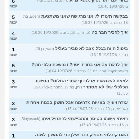
בחור עם יותר נסיון מנשק גרוע
(היוש, בת 29, כתבה
6
ב-19/07/26 16:46)
עצות
בבקשה תעזרו לי. אני מרגישה שאני משתגעת
(Eden, בת
5
18, כתבה ב-19/07/26 16:37)
עצות
איך להכיר חברים?
(טוהר, בן 16, כתב ב-19/07/26 16:26)
4
עצות
ביטול חוזה בגלל מצב לא סביר בעליל
(חסוי, בן 26,
1
כתב ב-19/07/26 16:15)
עצות
איך לדעת אם אני בחורה יפה? / מושכת כלפי חוץ?
5
(לאמפסיקהלחשוב, בת 21, כתבה ב-19/07/26 16:04)
עצות
לצאת לעצמאות או לרדוף אחרי החלום? החישוב
3
הכלכלי שלי לא מסתדר
(ירין, בת 19, כתבה ב-19/07/26
עצות
15:55)
עזרה ויעוץ: בזוגיות מדהימה אבל חושק בבנות אחרות
3
(אנונימי, בן 20, כתב ב-19/07/26 15:44)
עצות
ראיתי מישהו בטיסה והתביישתי להתחיל איתו
(Stoyosach,
3
בן 16, כתב ב-19/07/26 15:40)
עצות
האם קיבלתי מספיק בבר אילן כדי להמשיך לשנה
1