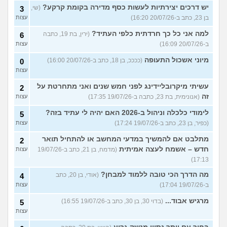
יש דרכים יצירתיות לעשות כסף מדירה בקומת קרקע?
(שי,
3
בן 23, כתב ב-20/07/26 16:20)
עצות
למה אני כל כך חרדתית כלפי העתיד?
(ירין, בת 19, כתבה
6
ב-20/07/26 16:09)
עצות
מיוני אשכול התעופה
(ככככ, בן 18, כתב ב-20/07/26 16:00)
0
עצות
עשיתי מיקרובליידינג לפני חמש שנים ואני מתחרטת על
2
זה
(אנונימית, בת 23, כתבה ב-19/07/26 17:35)
עצות
לימודי כלכלה וניהול ב-2026 האם יהיה לי עתיד בזה?
5
(כפיר, בן 23, כתב ב-19/07/26 17:24)
עצות
מתלבט אם להמשיך במדעי המחשב או להתחיל תואר
2
חדש – אשמח לעצה אמיתית
(מדמח, בן 21, כתב ב-19/07/26
עצות
17:13)
מה הדרך הכי טובה ללמוד למבחן?
(אודי, בן 20, כתב
4
ב-19/07/26 17:04)
עצות
מרגיש אבוד...
(בדוי 30, בן 30, כתב ב-19/07/26 16:55)
5
עצות