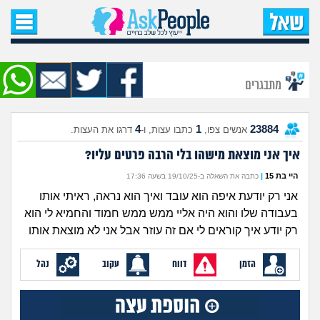
עמוד הבית
שאל שאלה
מתבגרים
שאלות חדשות
4
1
23884
אנשים צפו,
כתבו עצות, ו-
דרגו את העצות.
שאלות שעוררו עניין
איך אני מוצאת מישהו בלי הרבה פרטים עליו?
עצות חדשות
היי בת 15
|
כתבה את השאלה ב-19/10/25 בשעה 17:36
אני רק יודעת איפה הוא עובד ואיך הוא נראה, ראיתי אותו
מה קורה כאן?
בעבודה שלו והוא היה אליי ממש ממש חמוד והחמיא לי הוא
רק יודע איך קוראים לי אם זה עוזר אבל אני לא מוצאת אותו
מתחם הטיפים
הזמן
דווח
עקוב
נהל
מדורים