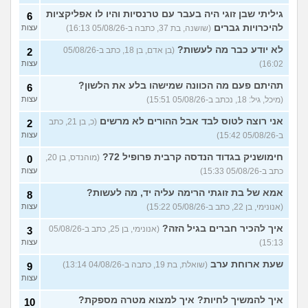
5
בת 17)
עצות
גיליתי שבן זוגי היה בעבר עם טרנסיות והיו לו אפליקציות
6
להיכרויות גברים
(שושנה, בת 37, כתבה ב-05/08/26 16:13)
עצות
מתלבטת לגבי שנה הבאה
5
עצות
(Girl, בת 17)
לא יודע כבר מה לעשות?
(בן אדם, בן 18, כתב ב-05/08/26
2
16:02)
עצות
סדרת ילדות שאני לא מצליח
4
למצוא
(יונתן, בן 18)
עצות
תהיתם פעם מה הכוונה שמישהו בלע את הלשון?
6
יש בנינו מתח אבל אני לא
6
(מיכל, גיל: 18, נכתב ב-05/08/26 15:51)
עצות
מצליחה להבין מה לעשות?
עצות
(לחוצה, בת 16)
אני רוצה לטוס לבד אבל ההורים לא מרשים
(כ, בן 21, כתב
2
ב-05/08/26 15:42)
עצות
הברזתי לעצמי או שהצלתי את
4
הכבוד שלי?
(כפיר, בן 14)
עצות
חימושניק בגדוד הנדסה קרבית פרופיל 72?
(מוהנדס, בן 20,
0
כתב ב-05/08/26 15:33)
עצות
עוד שאלות חדשות במדור
אמא של בת זוגתי הרימה עליה יד, מה לעשות?
8
(אנונימי, בן 22, כתב ב-05/08/26 15:22)
עצות
איך להכיר חברים בגיל הזה?
(אנונימי, בן 25, כתב ב-05/08/26
3
15:13)
עצות
שעת ארוחת ערב
(שואלת, בת 19, כתבה ב-04/08/26 13:14)
9
עצות
איך להמשיך לחיות? איך למצוא מטרה מספקת?
10