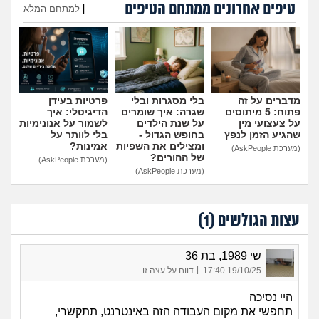
טיפים אחרונים ממתחם הטיפים
מה שעובר עליי
|
למתחם המלא
הוספת טיפ
שומרים על הגוף
פיננסי וכלכלה
מדברים על זה
בלי מסגרות ובלי
פרטיות בעידן
פתוח: 5 מיתוסים
שגרה: איך שומרים
הדיגיטלי: איך
בין הסדינים
על צעצועי מין
על שנת הילדים
לשמור על אנונימיות
שהגיע הזמן לנפץ
בחופש הגדול -
בלי לוותר על
ומצילים את השפיות
אמינות?
(מערכת AskPeople)
חיות מחמד
של ההורים?
(מערכת AskPeople)
(מערכת AskPeople)
יוקר המחיה
עצות הגולשים (
1
)
גאווה
שי 1989, בת 36
|
19/10/25 17:40
דווח על עצה זו
היי נסיכה
תחפשי את מקום העבודה הזה באינטרנט, תתקשרי,