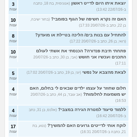
יוצאת איתו היום לדייט ראשון
(אנונימית, בת 18, כתבה
3
ב-22/07/26 13:42)
עצות
האם זה נקרא חשיפה של הגוף בפומבי?
(בחור ישיבה,
10
בן 22, כתב ב-20/07/26 17:33)
עצות
להתחיל עם בנות בים/ הליכה בטיילת או מועדון?
8
(רואי, בן 26, כתב ב-20/07/26 17:22)
עצות
פתחתי תיבת פנדורה? הכנסתי את אשתי לעולם
10
התכנים ועכשיו אני חושש
(אבי, בן 30, כתב ב-20/07/26
עצות
17:11)
לצאת מהצבא על נפשי
(יוני, בן 19, כתב ב-20/07/26 17:02)
5
עצות
חלום שחוזר על עצמו ילדים שבאים לי בחלום, האם
4
יש משמעות לחלומות?
(אב עובד, בן 44, כתב ב-20/07/26
עצות
16:53)
ללמוד סיעוד למטרת הגירה במצבי?
(אלכס, בן 31, כתב
4
ב-20/07/26 16:42)
עצות
לוקח אותי לדייטים גרועים האם להמשיך?
(נטע, בת
17
21, כתבה ב-20/07/26 16:31)
עצות