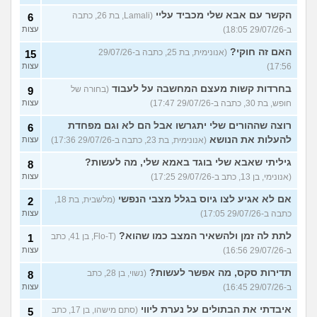
הקשר עם אבא שלי מכביד עליי
(Lamali, בת 26, כתבה
6
ב-29/07/26 18:05)
עצות
האם זה חוקי?
(אנונימית, בת 25, כתבה ב-29/07/26
15
17:56)
עצות
בחרדות קשות מעצם המחשבה על לעבוד
(בחורה של
9
חופש, בת 30, כתבה ב-29/07/26 17:47)
עצות
רוצה שההורים שלי יתגרשו אבל הם לא וגם מפחדת
6
להעלות את הנושא
(אנונימית, בת 23, כתבה ב-29/07/26 17:36)
עצות
גיליתי שאבא שלי בוגד באמא שלי, מה לעשות?
8
(אנונימי, בן 13, כתב ב-29/07/26 17:25)
עצות
אם לא אגיע לצו גיוס בגלל מצבי הנפשי
(מלשבית, בת 18,
2
כתבה ב-29/07/26 17:05)
עצות
לתת לה זמן ולהשאיר המצב כמו שהוא?
(Flo-T, בן 41, כתב
1
ב-29/07/26 16:56)
עצות
תדירות סקס, מה אפשר לעשות?
(נשוי, בן 28, כתב
8
ב-29/07/26 16:45)
עצות
איבדתי את הבתולים על נערת ליווי
(סתם מישהו, בן 17, כתב
5