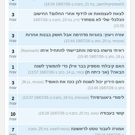
(לאמפסיקהלחשוב, בת 21, כתבה ב-19/07/26 16:04)
עצות
לצאת לעצמאות או לרדוף אחרי החלום? החישוב
3
הכלכלי שלי לא מסתדר
(ירין, בת 19, כתבה ב-19/07/26
עצות
15:55)
עזרה ויעוץ: בזוגיות מדהימה אבל חושק בבנות אחרות
3
(אנונימי, בן 20, כתב ב-19/07/26 15:44)
עצות
ראיתי מישהו בטיסה והתביישתי להתחיל איתו
(Stoyosach,
3
בן 16, כתב ב-19/07/26 15:40)
עצות
האם קיבלתי מספיק בבר אילן כדי להמשיך לשנה
1
הבאה? (אני כיתה ח)
(כפיר, בן 14, כתב ב-19/07/26 13:57)
עצות
האם היריון יכול לשנות לכן ככה את האופי?
(אנונימי, בן 36,
3
כתב ב-19/07/26 13:46)
עצות
לימודי גיאוגרפיה?
(אנונימית, בת 19, כתבה ב-19/07/26 13:37)
2
עצות
קושי בעבודה
(נועה, בת 25, כתבה ב-16/07/26 16:28)
10
עצות
אמורה לעבור טסט לראשונה
(נהגת לחוצה, בת 25, כתבה
7
ב-16/07/26 16:19)
עצות