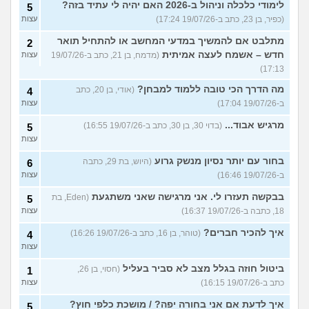
לימודי כלכלה וניהול ב-2026 האם יהיה לי עתיד בזה?
5
(כפיר, בן 23, כתב ב-19/07/26 17:24)
עצות
מתלבט אם להמשיך במדעי המחשב או להתחיל תואר
2
חדש – אשמח לעצה אמיתית
(מדמח, בן 21, כתב ב-19/07/26
עצות
17:13)
מה הדרך הכי טובה ללמוד למבחן?
(אודי, בן 20, כתב
4
ב-19/07/26 17:04)
עצות
מרגיש אבוד...
(בדוי 30, בן 30, כתב ב-19/07/26 16:55)
5
עצות
בחור עם יותר נסיון מנשק גרוע
(היוש, בת 29, כתבה
6
ב-19/07/26 16:46)
עצות
בבקשה תעזרו לי. אני מרגישה שאני משתגעת
(Eden, בת
5
18, כתבה ב-19/07/26 16:37)
עצות
איך להכיר חברים?
(טוהר, בן 16, כתב ב-19/07/26 16:26)
4
עצות
ביטול חוזה בגלל מצב לא סביר בעליל
(חסוי, בן 26,
1
כתב ב-19/07/26 16:15)
עצות
איך לדעת אם אני בחורה יפה? / מושכת כלפי חוץ?
5