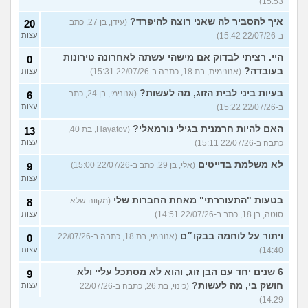
15:53)
איך להסביר לה שאני רוצה להיפרד?
(עידן, בן 27, כתב
20
ב-22/07/26 15:42)
עצות
היי. רציתי לבדוק אם מישהי עשתה לאחרונה טירונות
0
בעובדה?
(אנונימית, בת 18, כתבה ב-22/07/26 15:31)
עצות
בעיות ביני לבית הזוג, מה לעשות?
(אנונימי, בן 24, כתב
6
ב-22/07/26 15:22)
עצות
האם להיות חרמנית בגילי נורמאלי?
(Hayatov, בת 40,
13
כתבה ב-22/07/26 15:11)
עצות
לא משלמת בדייטים
(אלי, בן 29, כתב ב-22/07/26 15:00)
9
עצות
בטעות "התעוררתי" מאחת החברות שלי
(מקווה שלא
8
סוטה, בן 18, כתב ב-22/07/26 14:51)
עצות
ויתור על לוחמה בבקו״ם
(אנונימי, בת 18, כתבה ב-22/07/26
0
14:40)
עצות
6 שנים יחד עם הבן זוג, והוא לא מסתכל עליי ולא
9
חושק בי, מה לעשות?
(כינוי, בת 26, כתבה ב-22/07/26
עצות
14:29)