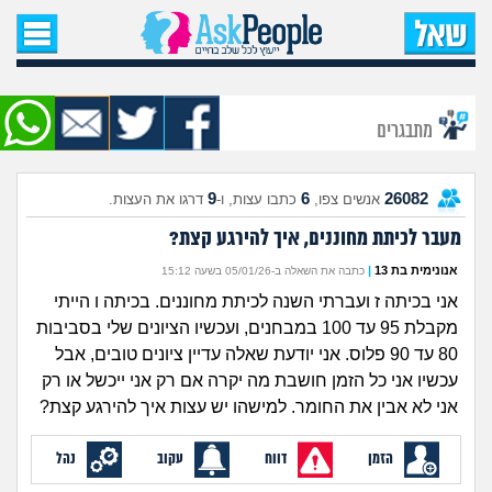
עמוד הבית
שאל שאלה
מתבגרים
שאלות חדשות
9
6
26082
אנשים צפו,
כתבו עצות, ו-
דרגו את העצות.
שאלות שעוררו עניין
מעבר לכיתת מחוננים, איך להירגע קצת?
עצות חדשות
אנונימית בת 13
|
כתבה את השאלה ב-05/01/26 בשעה 15:12
אני בכיתה ז ועברתי השנה לכיתת מחוננים. בכיתה ו הייתי
מה קורה כאן?
מקבלת 95 עד 100 במבחנים, ועכשיו הציונים שלי בסביבות
80 עד 90 פלוס. אני יודעת שאלה עדיין ציונים טובים, אבל
מתחם הטיפים
עכשיו אני כל הזמן חושבת מה יקרה אם רק אני ייכשל או רק
אני לא אבין את החומר. למישהו יש עצות איך להירגע קצת?
מדורים
הזמן
דווח
עקוב
נהל