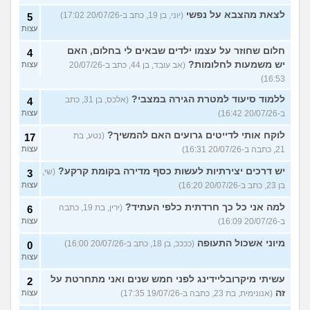
לצאת מהצבא על נפשי
(יוני, בן 19, כתב ב-20/07/26 17:02)
5
עצות
חלום שחוזר על עצמו ילדים שבאים לי בחלום, האם
4
יש משמעות לחלומות?
(אב עובד, בן 44, כתב ב-20/07/26
עצות
16:53)
ללמוד סיעוד למטרת הגירה במצבי?
(אלכס, בן 31, כתב
4
ב-20/07/26 16:42)
עצות
לוקח אותי לדייטים גרועים האם להמשיך?
(נטע, בת
17
21, כתבה ב-20/07/26 16:31)
עצות
יש דרכים יצירתיות לעשות כסף מדירה בקומת קרקע?
(שי,
3
בן 23, כתב ב-20/07/26 16:20)
עצות
למה אני כל כך חרדתית כלפי העתיד?
(ירין, בת 19, כתבה
6
ב-20/07/26 16:09)
עצות
מיוני אשכול התעופה
(ככככ, בן 18, כתב ב-20/07/26 16:00)
0
עצות
עשיתי מיקרובליידינג לפני חמש שנים ואני מתחרטת על
2
זה
(אנונימית, בת 23, כתבה ב-19/07/26 17:35)
עצות