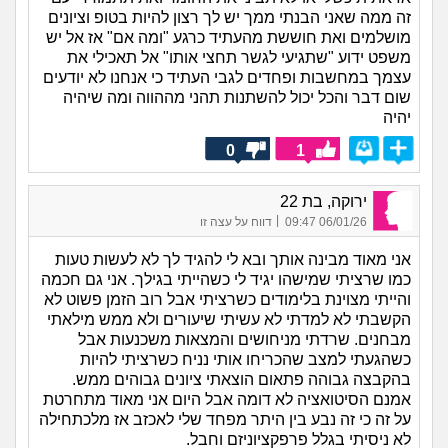
זה ממה שאני הבנתי ממך יש לך רצון להיות בטופ וציונים
מושלמים ואת חוששת מהעתיד כרגע "ומה אם" אז אל יש
משפט ידוע "שתגיעי לגשר תחצי אותו" אל תאכילי את
עצמך במחשבות ופחדים לגבי העתיד כי אנחנו לא יודעים
שום דבר והכל יכול להשתנות תהני מההווה ומה שיהיה
יהיה
0
1
ירוקה, בת 22
|
06/01/26 09:47
דווח על עצה זו
אני מאוד מבינה אותך ובא לי להגיד לך לא לעשות טעות
כמו שרציתי שמישהו יגיד לי כשהייתי בגילך. אני גם חכמה
והייתי מצוינת בלימודים כשרציתי אבל רוב הזמן פשוט לא
הקשבתי לא למדתי לא עשיתי שיעורים ולא ממש מילאתי
מבחנים. שרדתי מניחושים והמצאות משכנעות אבל
כשהגעתי למצב שהכריחו אותי נניח כשרציתי להיות
בהקבצה גבוהה פתאום הוצאתי ציונים גבוהים ממש.
אמנם הסיטואציה לא דומה אבל היום אני מאוד מתחרטת
על זה כי זה נבע בין היתר מפחד שלי לאכזב אז מלכתחילה
לא ניסיתי בגלל פרפקציוניזם וחבל.