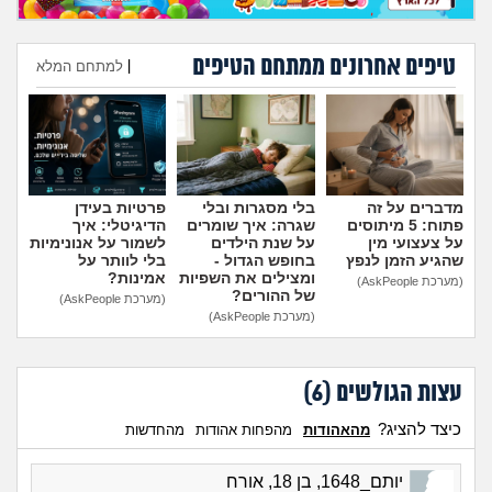
מה שעובר עליי
טיפים אחרונים ממתחם הטיפים
שומרים על הגוף
|
למתחם המלא
הוספת טיפ
פיננסי וכלכלה
בין הסדינים
מדברים על זה
בלי מסגרות ובלי
פרטיות בעידן
פתוח: 5 מיתוסים
שגרה: איך שומרים
הדיגיטלי: איך
חיות מחמד
על צעצועי מין
על שנת הילדים
לשמור על אנונימיות
שהגיע הזמן לנפץ
בחופש הגדול -
בלי לוותר על
ומצילים את השפיות
אמינות?
(מערכת AskPeople)
יוקר המחיה
של ההורים?
(מערכת AskPeople)
(מערכת AskPeople)
גאווה
עצות הגולשים (
6
)
כיצד להציג?
מהאהודות
מהפחות אהודות
מהחדשות
יותם_1648, בן 18, אורח