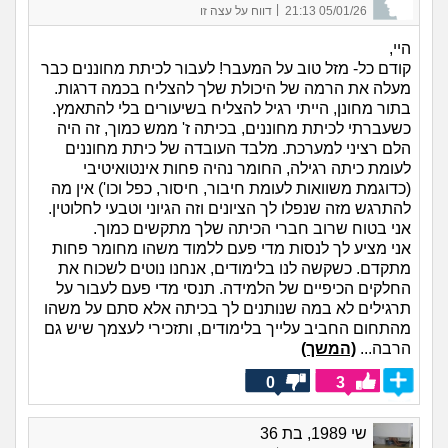
|
05/01/26 21:13
דווח על עצה זו
היי,
קודם כל- מזל טוב על המעבר! לעבור לכיתת מחוננים כבר
מעלה את הרמה של היכולת שלך להצליח בכמה דרגות.
בתור מחונן, הייתי רגיל להצליח בשיעורים בלי להתאמץ.
כשעברתי לכיתת מחוננים, בכיתה ז' ממש כמוך, זה היה
הלם רציני למערכת. מלבד העובדה של כיתת מחוננים
לעומת כיתה רגילה, החומר נהיה פחות אינטואיטיבי
(כדוגמת משוואות לעומת חיבור, חיסור, כפל וכו') אין מה
להתרגש מזה שנפלו לך הציונים וזה הגיוני וטבעי לחלוטין.
אני בטוח שרוב חברי הכיתה שלך מתקשים כמוך.
אני מציע לך לנסות מדי פעם ללמוד משהו מחומר פחות
מתקדם. כשקשה לנו בלימודים, אנחנו נוטים לשכוח את
החלקים הכיפיים של הלמידה. תנסי מדי פעם לעבור על
תרגילים לא במה שנותנים לך בכיתה אלא סתם על משהו
מהתחום החביב עלייך בלימודים, ותזכירי לעצמך שיש גם
הרבה...
(המשך)
0
3
שי 1989, בת 36