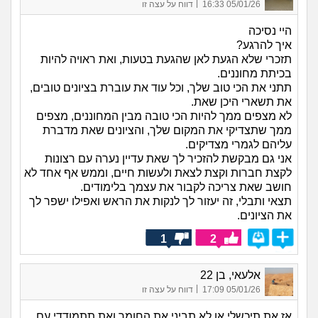
|
05/01/26 16:33
דווח על עצה זו
היי נסיכה
איך להרגע?
תזכרי שלא הגעת לאן שהגעת בטעות, ואת ראויה להיות
בכיתת מחוננים.
תתני את הכי טוב שלך, וכל עוד את עוברת בציונים טובים,
את תשארי היכן שאת.
לא מצפים ממך להיות הכי טובה מבין המחוננים, מצפים
ממך שתצדיקי את המקום שלך, והציונים שאת מדברת
עליהם לגמרי מצדיקים.
אני גם מבקשת להזכיר לך שאת עדיין נערה עם רצונות
לקצת חברות וקצת לצאת ולעשות חיים, וממש אף אחד לא
חושב שאת צריכה לקבור את עצמך בלימודים.
תצאי ותבלי, זה יעזור לך לנקות את הראש ואפילו ישפר לך
את הציונים.
1
2
אלעאי, בן 22
|
05/01/26 17:09
דווח על עצה זו
אז את תיכשלי או לא תביני את החומר ואת תתמודדי עם