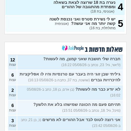
נערה בת 18 שרוצה לצאת בשאלה
4
ומפחדת מהתגובה של ההורים
נשארתי לבד בעולם
(ליאן, בת 13)
3
(אנונימי, בת 18)
עצות
יש לי נשירת סטרס ואני נכנסת לשנה
5
רוצה להיות מבין האנשים
קשה יותר מה אני עושה?
(אנונימית
1
היפים בעולם
מתולתלת, בת 16)
(היי, בן 20)
עצות
אני מבית חרדי ויש לי חבר, איך
3
להפטר מרגשות אשם?
עצות
(מבולבלת בת 17, בת 17)
שאלות חדשות ב
חרדי שרוצה להיות חילוני איך
7
לומר להורים?
(אהרן, בן 16)
עצות
חברה שלי חושבת שאני קמצן, מה לעשות?
12
(ליאור, גיל: 23, נכתב ב-05/08/26 16:22)
עצות
מתמטיקה בגרות ומגן
(אנןנימי,
5
בת 17)
עצות
גיליתי שבן זוגי היה בעבר עם טרנסיות והיו לו אפליקציות
6
להיכרויות גברים
(שושנה, בת 37, כתבה ב-05/08/26 16:13)
עצות
מתלבטת לגבי שנה הבאה
5
עצות
(Girl, בת 17)
לא יודע כבר מה לעשות?
(בן אדם, בן 18, כתב ב-05/08/26
2
16:02)
עצות
סדרת ילדות שאני לא מצליח
4
למצוא
(יונתן, בן 18)
עצות
תהיתם פעם מה הכוונה שמישהו בלע את הלשון?
6
יש בנינו מתח אבל אני לא
6
(מיכל, גיל: 18, נכתב ב-05/08/26 15:51)
עצות
מצליחה להבין מה לעשות?
עצות
(לחוצה, בת 16)
אני רוצה לטוס לבד אבל ההורים לא מרשים
(כ, בן 21, כתב
3
ב-05/08/26 15:42)
עצות
הברזתי לעצמי או שהצלתי את
4