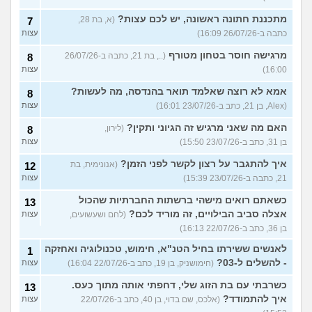
מתכננת חתונה ראשונה, יש לכם עצות?
(א, בת 28,
7
כתבה ב-26/07/26 16:09)
עצות
מרגישה חוסר בטחון מטורף
(.., בת 21, כתבה ב-26/07/26
8
16:00)
עצות
אמא לא רוצה שאלמד תואר בהנדסה, מה לעשות?
8
(Alex, בן 21, כתב ב-23/07/26 16:01)
עצות
האם מה שאני מרגיש זה הגיוני ותקין?
(לירון,
8
בן 31, כתב ב-23/07/26 15:50)
עצות
איך להתגבר על רצון לקשר לפני הזמן?
(אנונימית, בת
12
21, כתבה ב-23/07/26 15:39)
עצות
כשאתם רואים מישהי ברשתות החברתיות שהכול
13
אצלה סביב הבילויים, זה מוריד לכם?
(לחם ושעשועים,
עצות
בן 36, כתב ב-22/07/26 16:13)
לאנשים ששירתו בחיל הטנ"א, חימוש, טכנולוגיה ואחזקה
1
- להשלים ל-03?
(חימושניק, בן 19, כתב ב-22/07/26 16:04)
עצות
כשרבתי עם בת הזוג שלי, דחפתי אותה מתוך כעס.
13
איך להתמודד?
(אלכס, שם בדוי, בן 40, כתב ב-22/07/26
עצות