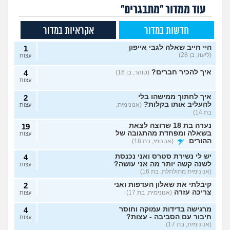
עוד ממדור "מתבגרים"
חדשות במדור
אקראיות במדור
היי חייב שאלה לגבי אייפון
1
(ליעוז, בן 28)
עצות
איך להכיר חברים?
(טוהר, בן 16)
4
עצות
איך לחתוך ממישהו בלי
2
להעליב אותו בקלות?
(אנונימית,
עצות
בת 14)
נערה בת 18 שרוצה לצאת
19
בשאלה ומפחדת מהתגובה של
עצות
ההורים
(אנונימי, בת 18)
יש לי נשירת סטרס ואני נכנסת
4
לשנה קשה יותר מה אני עושה?
עצות
(אנונימית מתולתלת, בת 16)
קיבלתי את שאלון העדפות ואני
2
צריכה עזרה
(אנונימית, בת 17)
עצות
מרגישה בדידות עמוקה וחוסר
4
חיבור עם הסביבה - עצות?
עצות
(אנונימית, בת 17)