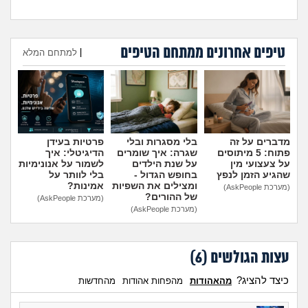
טיפים אחרונים ממתחם הטיפים
היועצת המליצה לשלוח את
עומדת להיות בפנימייה ויש לי
|
למתחם המלא
הבן שלי לפנימייה, לסמוך
חבר, אני יכולה להביא אותו
עליה?
(אמא מודאגת, בת
לחדר שלי?
(פנימיסטית
הוספת טיפ
35)
לעתיד, בת 16)
מדברים על זה
בלי מסגרות ובלי
פרטיות בעידן
פתוח: 5 מיתוסים
שגרה: איך שומרים
הדיגיטלי: איך
על צעצועי מין
על שנת הילדים
לשמור על אנונימיות
שהגיע הזמן לנפץ
בחופש הגדול -
בלי לוותר על
ומצילים את השפיות
אמינות?
(מערכת AskPeople)
של ההורים?
(מערכת AskPeople)
(מערכת AskPeople)
עצות הגולשים (
6
)
כיצד להציג?
מהאהודות
מהפחות אהודות
מהחדשות