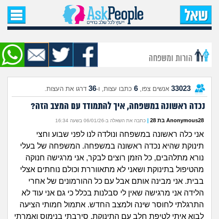
עמוד הבית
שאל שאלה
הורות ומשפחה
שאלות חדשות
36
6
33023
אנשים צפו,
כתבו עצות, ו-
דרגו את העצות.
שאלות שעוררו עניין
נכדה ראשונה במשפחה, איך להתמודד עם המצב הזה?
עצות חדשות
Anonymous28 בת 28
|
כתבה את השאלה ב-06/01/26 בשעה 16:34
אני כלה ראשונה במשפחה ונולדה לנו לפני שבוע וחצי
מה קורה כאן?
תינוקת שהיא נכדה ראשונה במשפחה. המשפחה של בעלי
נורא מתלהבים, כל הזמן רוצים לבקר, אני מרגישה חנוקה
מתחם הטיפים
מהטיפול בתינוקת ושאני לא מתאווררת וכולם נוחתים אצלי
בבית. אני מבינה אותם אבל עם כל ההורמונים של אחרי
מדורים
הלידה אני מרגישה שאין לי סבלנות בכלל כי גם אני עוד לא
התרגלתי לחוסר שינה ולמצב החדש. אתמול חמותי הציעה
לבוא איתי לטיפת חלב עם התינוקת, סירבתי בנימוס ואמרתי