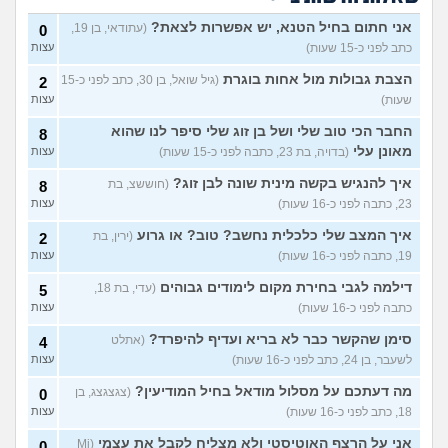
סבתא אהובה, בודדה
4
אני חתום בחיל הטנא, יש אפשרות לצאת?
(עתודאי, בן 19,
0
ומשתוללת
(רק נכד, בן 28)
עצות
כתב לפני כ-15 שעות)
עצות
האם אח שלי מקנא/שונא את
8
הצבת גבולות מול אחות בוגרת
(גיל שואל, בן 30, כתב לפני כ-15
2
אשתי?
(אורי, בן 33)
עצות
שעות)
עצות
הבת שלי מדוכדכת שאני ואביה
4
מבוגרים... איך מתמודדים?
החבר הכי טוב שלי ושל בן זוג שלי סיפר לנו שהוא
(.,
8
עצות
בת 45)
מאונן עלי
(בדויה, בת 23, כתבה לפני כ-15 שעות)
עצות
יש לי אפוטרופוס ואני לא מבין
5
איך להנגיש בקשה מינית שונה לבן זוג?
(חוששצ, בת
8
למה
(זורו, בן 40)
עצות
23, כתבה לפני כ-16 שעות)
עצות
לא יודע מה לעשות יותר עם
5
המשפחה שלי
איך המצב שלי כלכלית נחשב? טוב? או גרוע
(יורם, בן 23)
(ירין, בת
2
עצות
19, כתבה לפני כ-16 שעות)
עצות
בן 10 לא רוצה שאנחנו ההורים
9
נהיה נוכחים במסיבת סיום של
עצות
דילמה לגבי בחירת מקום לימודים גבוהים
(עדי, בת 18,
5
הכיתה
(גורי, בן 42)
כתבה לפני כ-16 שעות)
עצות
מה הסוד הזה שגורם לריח
7
סימן שהקשר כבר לא בריא ועדיף להיפרד?
(אתלט
4
הטוב להשאר בבגד לאורך זמן
עצות
???
(מתלמדת, בת 50)
לשעבר, בן 24, כתב לפני כ-16 שעות)
עצות
מה דעתכם על מסלול מודאל בחיל המודיעין?
עוד שאלות חדשות במדור
(צגצגצג, בן
0
18, כתב לפני כ-16 שעות)
עצות
אני על הרצף האוטיסטי ולא מצליח לקבל את עצמי
(Mi
0