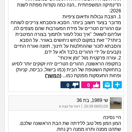
הדינמיקה המשפחתית ..הנה כמה נקודות מפתח לשנת
2026:
1. הצבת גבולות ותיאום ציפיות
מדובר בצעד חשוב ביותר. הסבא והסבתא צריכים לשוחח
עם ההורים הטריים על מידת המעורבות שהם מצפים לה.
ועליהם לשאול: "איך נוכל לעזור ולתמוך בצורה המיטבית
ביותר?" זאת במקום לנחש ניחושים באוויר. על הסבא
והסבתא לזכור שההחלטות על חינוך, תזונה ואורח החיים
נקבעים על ידי ההורים בלבד ולא על ידם.
2. עזרה פרקטית מול "זמן איכותי"
בתקופה הראשונה, ההורים הטריים יהיו זקוקים יותר לסיוע
בתחזוקת השוטפת של הבית (כמו בישול, כביסה, קניות)
ופחות התעסקות מפנקת כמו...
(המשך)
0
0
שי 1989, בת 36
|
06/01/26 20:39
דווח על עצה זו
היי נסיכה
המון המון מזל טוב ללידתה שת הבת הראשונה שלכם.
שתהנו ממנה ותרוו ממנה רק נחת.