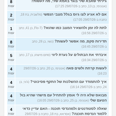
גיליתי שאבא שלי בוגד באמא שלי, מה לעשות?
8
(אנונימי, בן 13, כתב ב-29/07/26 17:25)
עצות
אם לא אגיע לצו גיוס בגלל מצבי הנפשי
(מלשבית, בת 18,
2
כתבה ב-29/07/26 17:05)
עצות
לתת לה זמן ולהשאיר המצב כמו שהוא?
(Flo-T, בן 41, כתב
1
ב-29/07/26 16:56)
עצות
תדירות סקס, מה אפשר לעשות?
(נשוי, בן 28, כתב
8
ב-29/07/26 16:45)
עצות
איבדתי את הבתולים על נערת ליווי
(סתם מישהו, בן 17, כתב
5
ב-29/07/26 16:34)
עצות
לעשות קרחת ולשים פאה
(אנונימי, בן 20, כתב ב-29/07/26
4
16:23)
עצות
איך להתמודד עם ההשלכות של התקף פסיכוטי?
(ג'וני, בן
4
24, כתב ב-29/07/26 16:14)
עצות
מבואס שלא היה לי אומץ להתחיל עם מישהי שהיא בול
4
הטעם שלי
(אנונימי, בן 25, כתב ב-29/07/26 16:05)
עצות
שאלה לסטודנטים ולמהנדסי תוכנה - האם עדיין כדאי
4
ללמוד הנדסת תוכנה?
(אסראא, בת 18, כתבה ב-29/07/26
עצות