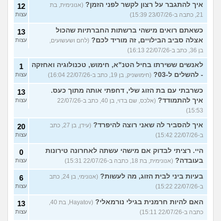
איך להתגבר על רצון לקשר לפני הזמן?
(אנונימית, בת
12
21, כתבה ב-23/07/26 15:39)
עצות
כשאתם רואים מישהי ברשתות החברתיות שהכול
13
אצלה סביב הבילויים, זה מוריד לכם?
(לחם ושעשועים,
עצות
בן 36, כתב ב-22/07/26 16:13)
לאנשים ששירתו בחיל הטנ"א, חימוש, טכנולוגיה ואחזקה
1
- להשלים ל-03?
(חימושניק, בן 19, כתב ב-22/07/26 16:04)
עצות
כשרבתי עם בת הזוג שלי, דחפתי אותה מתוך כעס.
13
איך להתמודד?
(אלכס, שם בדוי, בן 40, כתב ב-22/07/26
עצות
15:53)
איך להסביר לה שאני רוצה להיפרד?
(עידן, בן 27, כתב
20
ב-22/07/26 15:42)
עצות
היי. רציתי לבדוק אם מישהי עשתה לאחרונה טירונות
0
בעובדה?
(אנונימית, בת 18, כתבה ב-22/07/26 15:31)
עצות
בעיות ביני לבית הזוג, מה לעשות?
(אנונימי, בן 24, כתב
6
ב-22/07/26 15:22)
עצות
האם להיות חרמנית בגילי נורמאלי?
(Hayatov, בת 40,
13
כתבה ב-22/07/26 15:11)
עצות