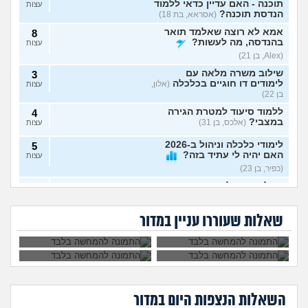
תוכנה - האם עדיין כדאי ללמוד
עצות
הנדסת תוכנה?
(אסראא, בת 18)
אמא לא רוצה שאלמד תואר
8
בהנדסה, מה לעשות?
עצות
(Alex, בן 21)
שילוב משרה מלאה עם
3
לימודים דו חוגיים בכלכלה
(אלון,
עצות
בן 22)
ללמוד סיעוד למטרת הגירה
4
במצבי?
(אלכס, בן 31)
עצות
לימודי כלכלה וניהול ב-2026
5
האם יהיה לי עתיד בזה?
עצות
(כפיר, בן 23)
מתלבט אם להמשיך במדעי
2
איך לשלב בין עבודה,
קבלתי ציון לא טוב
המחשב או להתחיל תואר חדש
עצות
לימודים, תחביבים,
בפסיכומטרי ורוצה
לא מצליחה להתאפס
בן הזוג החליט לעשות
– אשמח לעצה אמיתית
(מדמח,
כושר, משפחה
ללמוד רפואה, לוותר
על הלימודים, לא רוצה
עוד פסיכומטרי, זו
וזוגיות?
על החלום?
בן 21)
שאלות שעוררו עניין במדור
לפרוש מהתואר, מה
סיבה טובה להיפרד
לעשות?
ממנו?
מה הדרך הכי טובה ללמוד
4
למבחן?
(אודי, בן 20)
עצות
האם קיבלתי מספיק בבר אילן
1
כדי להמשיך לשנה הבאה? (אני
עצות
כיתה ח)
(כפיר, בן 14)
השאלות הנצפות ה
יום
במדור