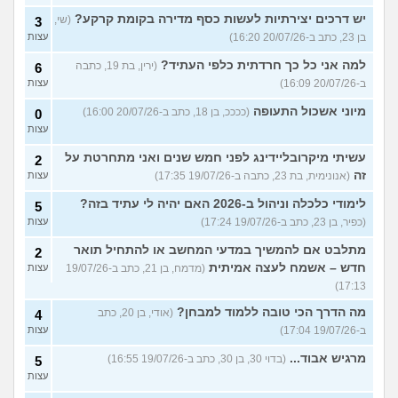
יש דרכים יצירתיות לעשות כסף מדירה בקומת קרקע?
(שי,
3
בן 23, כתב ב-20/07/26 16:20)
עצות
למה אני כל כך חרדתית כלפי העתיד?
(ירין, בת 19, כתבה
6
ב-20/07/26 16:09)
עצות
מיוני אשכול התעופה
(ככככ, בן 18, כתב ב-20/07/26 16:00)
0
עצות
עשיתי מיקרובליידינג לפני חמש שנים ואני מתחרטת על
2
זה
(אנונימית, בת 23, כתבה ב-19/07/26 17:35)
עצות
לימודי כלכלה וניהול ב-2026 האם יהיה לי עתיד בזה?
5
(כפיר, בן 23, כתב ב-19/07/26 17:24)
עצות
מתלבט אם להמשיך במדעי המחשב או להתחיל תואר
2
חדש – אשמח לעצה אמיתית
(מדמח, בן 21, כתב ב-19/07/26
עצות
17:13)
מה הדרך הכי טובה ללמוד למבחן?
(אודי, בן 20, כתב
4
ב-19/07/26 17:04)
עצות
מרגיש אבוד...
(בדוי 30, בן 30, כתב ב-19/07/26 16:55)
5
עצות