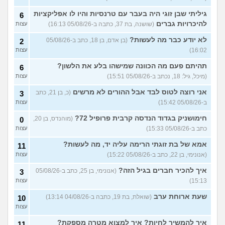
עכשיו?
(טל, בת 29)
גיליתי שבן זוגי היה בעבר עם טרנסיות והיו לו אפליקציות
6
מס שאלות לסטודנטים ובוגרים
1
להיכרויות גברים
(שושנה, בת 37, כתבה ב-05/08/26 16:13)
עצות
של המכללה האקדמית וינגייט
עצות
(מתלבט לגבי תואר, בן 28)
לא יודע כבר מה לעשות?
(בן אדם, בן 18, כתב ב-05/08/26
2
לימודים מסלול בוקר או ערב?
3
16:02)
עצות
(אנונימית, בת 27)
עצות
תהיתם פעם מה הכוונה שמישהו בלע את הלשון?
6
אילו יחידות טכנולוגיות יש?
2
(מיכל, גיל: 18, נכתב ב-05/08/26 15:51)
עצות
(אנונימי, בן 17)
עצות
אני רוצה לטוס לבד אבל ההורים לא מרשים
(כ, בן 21, כתב
3
החיים בתור סטודנט לרפואה
9
(אנונימי, בן 20)
ב-05/08/26 15:42)
עצות
עצות
הנדסת בניין באריאל או סמי
חימושניק בגדוד הנדסה קרבית פרופיל 72?
(מוהנדס, בן 20,
3
0
שמעון?
(יותם, בן 23)
עצות
כתב ב-05/08/26 15:33)
עצות
אני מרגישה ממש תקועה, איך
3
אמא של בת זוגתי הרימה עליה יד, מה לעשות?
11
להתמודד?
(מאיה, בת 23)
עצות
(אנונימי, בן 22, כתב ב-05/08/26 15:22)
עצות
עוד שאלות חדשות במדור
איך להכיר חברים בגיל הזה?
(אנונימי, בן 25, כתב ב-05/08/26
3
15:13)
עצות
שעת ארוחת ערב
(שואלת, בת 19, כתבה ב-04/08/26 13:14)
10
עצות
איך להמשיך לחיות? איך למצוא מטרה מספקת?
11