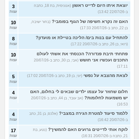
יוצאת איתו היום לדייט ראשון
(אנונימית, בת 18, כתבה
3
ב-22/07/26 13:42)
עצות
האם זה נקרא חשיפה של הגוף בפומבי?
(בחור ישיבה,
10
בן 22, כתב ב-20/07/26 17:33)
עצות
להתחיל עם בנות בים/ הליכה בטיילת או מועדון?
8
(רואי, בן 26, כתב ב-20/07/26 17:22)
עצות
פתחתי תיבת פנדורה? הכנסתי את אשתי לעולם
10
התכנים ועכשיו אני חושש
(אבי, בן 30, כתב ב-20/07/26
עצות
17:11)
לצאת מהצבא על נפשי
(יוני, בן 19, כתב ב-20/07/26 17:02)
5
עצות
חלום שחוזר על עצמו ילדים שבאים לי בחלום, האם
4
יש משמעות לחלומות?
(אב עובד, בן 44, כתב ב-20/07/26
עצות
16:53)
ללמוד סיעוד למטרת הגירה במצבי?
(אלכס, בן 31, כתב
4
ב-20/07/26 16:42)
עצות
לוקח אותי לדייטים גרועים האם להמשיך?
(נטע, בת
17
21, כתבה ב-20/07/26 16:31)
עצות