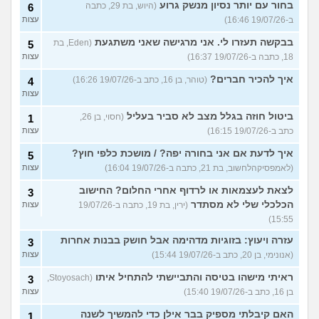
בחור עם יותר נסיון מנשק גרוע
(היוש, בת 29, כתבה
6
ב-19/07/26 16:46)
עצות
בבקשה תעזרו לי. אני מרגישה שאני משתגעת
(Eden, בת
5
18, כתבה ב-19/07/26 16:37)
עצות
איך להכיר חברים?
(טוהר, בן 16, כתב ב-19/07/26 16:26)
4
עצות
ביטול חוזה בגלל מצב לא סביר בעליל
(חסוי, בן 26,
1
כתב ב-19/07/26 16:15)
עצות
איך לדעת אם אני בחורה יפה? / מושכת כלפי חוץ?
5
(לאמפסיקהלחשוב, בת 21, כתבה ב-19/07/26 16:04)
עצות
לצאת לעצמאות או לרדוף אחרי החלום? החישוב
3
הכלכלי שלי לא מסתדר
(ירין, בת 19, כתבה ב-19/07/26
עצות
15:55)
עזרה ויעוץ: בזוגיות מדהימה אבל חושק בבנות אחרות
3
(אנונימי, בן 20, כתב ב-19/07/26 15:44)
עצות
ראיתי מישהו בטיסה והתביישתי להתחיל איתו
(Stoyosach,
3
בן 16, כתב ב-19/07/26 15:40)
עצות
האם קיבלתי מספיק בבר אילן כדי להמשיך לשנה
1