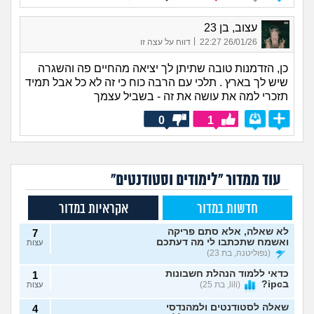
עצוב, בן 23
|
26/01/26 22:27
דווח על עצה זו
כן, הזדמנות טובה שתיתן לך יציאה מהחיים פה והשגרה
שיש לך בארץ . תלכי עם הרבה כוח כי זה לא כל אבל תמיד
תזכרי למה את עושה את זה - בשביל עצמך
0
1
עוד ממדור "לימודים וסטודנטים"
חדשות במדור
אקראיות במדור
לא שאלה, אלא סתם פריקה
7
ואשמח שתכתבו לי מה דעתכם
עצות
(נפוליטנה, בת 23)
כדאי ללמוד הנהלת חשבונות
1
בipc?
(lili, בת 25)
עצות
שאלה לסטודנטים ולמהנדסי
4