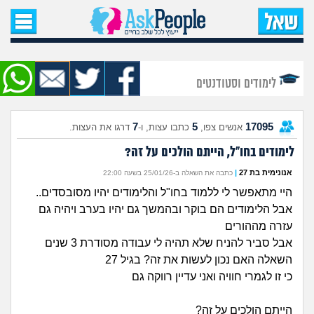
עמוד הבית
שאל שאלה
לימודים וסטודנטים
שאלות חדשות
7
5
17095
אנשים צפו,
כתבו עצות, ו-
דרגו את העצות.
שאלות שעוררו עניין
לימודים בחו"ל, הייתם הולכים על זה?
עצות חדשות
אנונימית בת 27
|
כתבה את השאלה ב-25/01/26 בשעה 22:00
היי מתאפשר לי ללמוד בחו"ל והלימודים יהיו מסובסדים..
מה קורה כאן?
אבל הלימודים הם בוקר ובהמשך גם יהיו בערב ויהיה גם
עזרה מההורים
מתחם הטיפים
אבל סביר להניח שלא תהיה לי עבודה מסודרת 3 שנים
השאלה האם נכון לעשות את זה? בגיל 27
כי זו לגמרי חוויה ואני עדיין רווקה גם
מדורים
הייתם הולכים על זה?