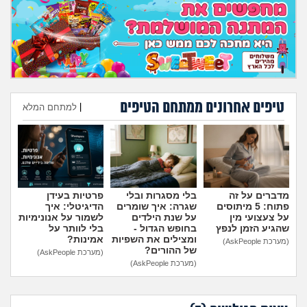
מה שעובר עליי
שומרים על הגוף
פיננסי וכלכלה
טיפים אחרונים ממתחם הטיפים
|
למתחם המלא
בין הסדינים
הוספת טיפ
חיות מחמד
יוקר המחיה
מדברים על זה
בלי מסגרות ובלי
פרטיות בעידן
פתוח: 5 מיתוסים
שגרה: איך שומרים
הדיגיטלי: איך
גאווה
על צעצועי מין
על שנת הילדים
לשמור על אנונימיות
שהגיע הזמן לנפץ
בחופש הגדול -
בלי לוותר על
ומצילים את השפיות
אמינות?
(מערכת AskPeople)
של ההורים?
(מערכת AskPeople)
(מערכת AskPeople)