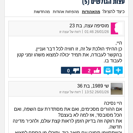
עצות הגולשים (
5
)
כיצד להציג?
מהאהודות
מהפחות אהודות
מהחדשות
מוסיפה עצה, בת 23
|
26/01/26 01:46
דווח על עצה זו
היי,
כן ההיתי הולכת על זה, זו חוויה לכל דבר ועניין.
בהקשר לעבודה, את תמיד יכולה למצוא משהו זמני קטן
לעבוד בו.
0
2
שי 1989, בת 36
|
26/01/26 13:52
דווח על עצה זו
היי נסיכה
אם ההורים מסכימים, ואם את מסתדרת עם השפה, ואם
הכל מסובסד, אז למה לא בעצם?
את רווקה וזה בדיוק הזמן לראות קצת עולם, ולהכיר מדינה
חדשה.
וכשתסיימי תחזרי עם תואר ביד, ותוכלי מן הסתם למצוא