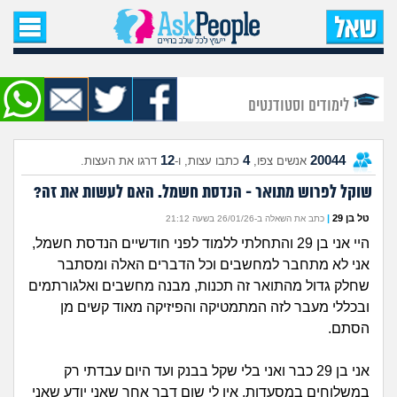
עמוד הבית
שאל שאלה
לימודים וסטודנטים
שאלות חדשות
12
4
20044
אנשים צפו,
כתבו עצות, ו-
דרגו את העצות.
שאלות שעוררו עניין
שוקל לפרוש מתואר - הנדסת חשמל. האם לעשות את זה?
עצות חדשות
טל בן 29
|
כתב את השאלה ב-26/01/26 בשעה 21:12
היי אני בן 29 והתחלתי ללמוד לפני חודשיים הנדסת חשמל,
מה קורה כאן?
אני לא מתחבר למחשבים וכל הדברים האלה ומסתבר
שחלק גדול מהתואר זה תכנות, מבנה מחשבים ואלגורתמים
מתחם הטיפים
ובכללי מעבר לזה המתמטיקה והפיזיקה מאוד קשים מן
הסתם.
מדורים
אני בן 29 כבר ואני בלי שקל בבנק ועד היום עבדתי רק
במשלוחים במסעדות, אין לי שום דבר אחר שאני יודע שאני