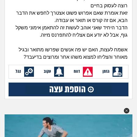
זוגיות
חיפוש שאלות
רוצה לעסוק בחיים
|
זאת אומרת שאם אפרוש פשוט אצטרך לחפש את הדבר
היריון ולידה
הרשמה
התחברות
הבא, אם זה קורס או תואר או עבודה.
הדבר היחיד שאני אוהב לעשות זה להתאמן אימוני משקל
הורות ומשפחה
גוף, אבל לא יודע אם אצליח להתפרנס מיזה.
מתבגרים
אשמח לעצות, האם יש פה אנשים שפרשו מתואר ובגיל
מאוחר והצליחו למצוא משהו אחר ומרוצים בדיעבד?
מהבקו"ם... ועד מתי?!
הזמן
דווח
עקוב
נהל
לימודים וסטודנטים
עבודה וקריירה
חברים ואנשים
בית, שכנים ושותפים