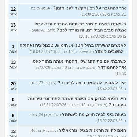
איך להתגבר על רצון לקשר לפני הזמן?
(אנונימית, בת
12
21, כתבה ב-23/07/26 15:39)
עצות
כשאתם רואים מישהי ברשתות החברתיות שהכול
13
אצלה סביב הבילויים, זה מוריד לכם?
(לחם ושעשועים,
עצות
בן 36, כתב ב-22/07/26 16:13)
לאנשים ששירתו בחיל הטנ"א, חימוש, טכנולוגיה ואחזקה
1
- להשלים ל-03?
(חימושניק, בן 19, כתב ב-22/07/26 16:04)
עצות
כשרבתי עם בת הזוג שלי, דחפתי אותה מתוך כעס.
13
איך להתמודד?
(אלכס, שם בדוי, בן 40, כתב ב-22/07/26
עצות
15:53)
איך להסביר לה שאני רוצה להיפרד?
(עידן, בן 27, כתב
20
ב-22/07/26 15:42)
עצות
היי. רציתי לבדוק אם מישהי עשתה לאחרונה טירונות
0
בעובדה?
(אנונימית, בת 18, כתבה ב-22/07/26 15:31)
עצות
בעיות ביני לבית הזוג, מה לעשות?
(אנונימי, בן 24, כתב
6
ב-22/07/26 15:22)
עצות
האם להיות חרמנית בגילי נורמאלי?
(Hayatov, בת 40,
13
כתבה ב-22/07/26 15:11)
עצות