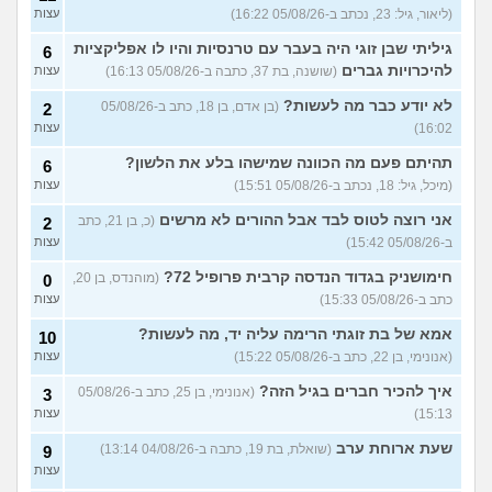
רוצה לעבוד בתחום, מה
עצות
(ליאור, גיל: 23, נכתב ב-05/08/26 16:22)
עצות
עכשיו?
(טל, בת 29)
גיליתי שבן זוגי היה בעבר עם טרנסיות והיו לו אפליקציות
6
מס שאלות לסטודנטים ובוגרים
1
של המכללה האקדמית וינגייט
להיכרויות גברים
(שושנה, בת 37, כתבה ב-05/08/26 16:13)
עצות
עצות
(מתלבט לגבי תואר, בן 28)
לא יודע כבר מה לעשות?
(בן אדם, בן 18, כתב ב-05/08/26
2
לימודים מסלול בוקר או ערב?
3
16:02)
עצות
(אנונימית, בת 27)
עצות
תהיתם פעם מה הכוונה שמישהו בלע את הלשון?
6
אילו יחידות טכנולוגיות יש?
2
(אנונימי, בן 17)
עצות
(מיכל, גיל: 18, נכתב ב-05/08/26 15:51)
עצות
החיים בתור סטודנט לרפואה
אני רוצה לטוס לבד אבל ההורים לא מרשים
9
(כ, בן 21, כתב
2
(אנונימי, בן 20)
עצות
ב-05/08/26 15:42)
עצות
הנדסת בניין באריאל או סמי
3
חימושניק בגדוד הנדסה קרבית פרופיל 72?
(מוהנדס, בן 20,
0
שמעון?
(יותם, בן 23)
עצות
כתב ב-05/08/26 15:33)
עצות
אני מרגישה ממש תקועה, איך
3
אמא של בת זוגתי הרימה עליה יד, מה לעשות?
10
להתמודד?
(מאיה, בת 23)
עצות
(אנונימי, בן 22, כתב ב-05/08/26 15:22)
עצות
עוד שאלות חדשות במדור
איך להכיר חברים בגיל הזה?
(אנונימי, בן 25, כתב ב-05/08/26
3
15:13)
עצות
שעת ארוחת ערב
(שואלת, בת 19, כתבה ב-04/08/26 13:14)
9
עצות