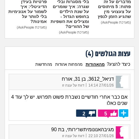
מדברים על זה
בלי מסגרות ובלי
פרטיות בעידן
פתוח: 5 מיתוסים
שגרה: איך שומרים
הדיגיטלי: איך
על צעצועי מין
על שנת הילדים
לשמור על אנונימיות
שהגיע הזמן לנפץ
בחופש הגדול -
בלי לוותר על
ומצילים את השפיות
אמינות?
(מערכת AskPeople)
של ההורים?
(מערכת AskPeople)
(מערכת AskPeople)
עצות הגולשים (
4
)
כיצד להציג?
מהאהודות
מהפחות אהודות
מהחדשות
דניאל_3612, בן 31, אורח
|
27/01/26 14:14
דווח על עצה זו
אם כבר אחרי חודשיים נשברת פשוט תפרוש. יש לך עוד 4
שנים כאלו
2
5
מגיבהאנונומיתשרירותי, בת 90
|
27/01/26 22:10
דווח על עצה זו