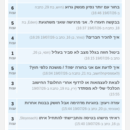
בחור עם יותר נסיון מנשק גרוע
(היוש, בת 29, כתבה
6
ב-19/07/26 16:46)
עצות
בבקשה תעזרו לי. אני מרגישה שאני משתגעת
(Eden, בת
5
18, כתבה ב-19/07/26 16:37)
עצות
איך להכיר חברים?
(טוהר, בן 16, כתב ב-19/07/26 16:26)
4
עצות
ביטול חוזה בגלל מצב לא סביר בעליל
(חסוי, בן 26,
1
כתב ב-19/07/26 16:15)
עצות
איך לדעת אם אני בחורה יפה? / מושכת כלפי חוץ?
5
(לאמפסיקהלחשוב, בת 21, כתבה ב-19/07/26 16:04)
עצות
לצאת לעצמאות או לרדוף אחרי החלום? החישוב
3
הכלכלי שלי לא מסתדר
(ירין, בת 19, כתבה ב-19/07/26
עצות
15:55)
עזרה ויעוץ: בזוגיות מדהימה אבל חושק בבנות אחרות
3
(אנונימי, בן 20, כתב ב-19/07/26 15:44)
עצות
ראיתי מישהו בטיסה והתביישתי להתחיל איתו
(Stoyosach,
3
בן 16, כתב ב-19/07/26 15:40)
עצות