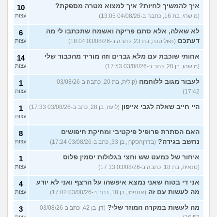
איך להמשיך לחיות? איך למצוא מטרה מספקת?
10
(מישהי, בת 16, כתבה ב-04/08/26 13:05)
עצות
לא שאלה, אלא סתם פריקה ואשמח שתכתבו לי מה
6
דעתכם
(נפוליטנה, בת 23, כתבה ב-03/08/26 18:04)
עצות
אחותי שוכבת עם מלא גברים וזה מוריד מהכבוד שלי
14
(מישהו, בן 20, כתב ב-03/08/26 17:53)
עצות
לעבור מגוב ללוחמה
(קולית, בת 20, כתבה ב-03/08/26
1
17:42)
עצות
היי חייב שאלה לגבי אייפון
(ליעוז, בן 28, כתב ב-03/08/26 17:33)
1
עצות
האם הסתרת פרופיל פיקטיבי ומחיקת חיפושים
8
נחשב בגידה?
(בדרןהסקרן, בן 33, כתב ב-03/08/26 17:24)
עצות
איחור של כמעט שש וחצי בגלולות יסמין פלוס
1
(סנאית, בת 18, כתבה ב-03/08/26 17:13)
עצות
אני די בטוח שאני נמצא איפשהו על הרצף ואני לא יודע
4
מה לעשות עם זה
(אנונימי, בן 18, כתב ב-03/08/26 17:02)
עצות
מה לעשות במקרה המוזר שלי?
(דן, בן 42, כתב ב-03/08/26
3