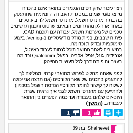
רצוי לזכור שהקורסים הנלמדים בתואר אינם בהכרח
מייצגים/מיושמים במסגרת העבודה היומיומית שתתעסק
בה בתור מהנדס חשמל. מהנדסי חשמל לרוב עוסקים
באחד או חלק מהתחומים הבאים: שרטוט ותכנון תרשימים
טכניים של מערכות חשמל, עבודה עם תוכנות CAD,
פיתוח שבבים, בניית מודלים דיגיטליים ב-Verliog, ביצוע
סימולציות ובדיקות וכדומה.
בתיאוריה לאחר התואר תוכל לנסות לעבוד באינטל,
אנבידיה, גוגל, אפל, אלביט, רפאל, Qualcomm וכדומה.
בעצם זה פותח דרך לכל תעשיית ההייטק.
לפני שאתה מחליט לפרוש מתואר יוקרתי, ממליצה לך
להתעמק בתכנים של שאר הקורסים (אם תרצה אני יכולה
לשלוח לך קישור לחומר מקורסיי הנדסת חשמל בטכניון)
ולהתייעץ עם מהנדסי חשמל לגבי איך נראית שגרת
היום-יום שלהם בעבודה ועד כמה הפערים בין התואר
לעבודה...
(המשך)
1
1
Shalhevet, בת 39