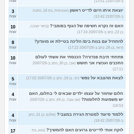
ב-22/07/26 13:51)
עצות
יוצאת איתו היום לדייט ראשון
(אנונימית, בת 18, כתבה
3
ב-22/07/26 13:42)
עצות
האם זה נקרא חשיפה של הגוף בפומבי?
(בחור ישיבה,
10
בן 22, כתב ב-20/07/26 17:33)
עצות
להתחיל עם בנות בים/ הליכה בטיילת או מועדון?
8
(רואי, בן 26, כתב ב-20/07/26 17:22)
עצות
פתחתי תיבת פנדורה? הכנסתי את אשתי לעולם
10
התכנים ועכשיו אני חושש
(אבי, בן 30, כתב ב-20/07/26
עצות
17:11)
לצאת מהצבא על נפשי
(יוני, בן 19, כתב ב-20/07/26 17:02)
5
עצות
חלום שחוזר על עצמו ילדים שבאים לי בחלום, האם
4
יש משמעות לחלומות?
(אב עובד, בן 44, כתב ב-20/07/26
עצות
16:53)
ללמוד סיעוד למטרת הגירה במצבי?
(אלכס, בן 31, כתב
4
ב-20/07/26 16:42)
עצות
לוקח אותי לדייטים גרועים האם להמשיך?
(נטע, בת
17