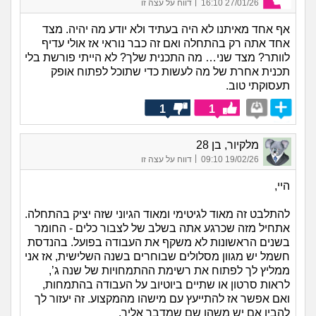
|
27/01/26 16:10
דווח על עצה זו
אף אחד מאיתנו לא היה בעתיד ולא יודע מה יהיה. מצד
אחד אתה רק בהתחלה ואם זה כבר נוראי אז אולי עדיף
לוותר? מצד שני… מה התכנית שלך? לא הייתי פורשת בלי
תכנית אחרת של מה לעשות כדי שתוכל לפתוח אופק
תעסוקתי טוב.
1
1
מלקיור, בן 28
|
19/02/26 09:10
דווח על עצה זו
היי,
להתלבט זה מאוד לגיטימי ומאוד הגיוני שזה יציק בהתחלה.
אתחיל מזה שכרגע אתה בשלב של לצבור כלים - החומר
בשנים הראשונות לא משקף את העבודה בפועל. בהנדסת
חשמל יש מגוון מסלולים שבוחרים בשנה השלישית, אז אני
ממליץ לך לפתוח את רשימת ההתמחויות של שנה ג’,
לראות סרטון או שתיים ביוטיוב על העבודה בהתמחות,
ואם אפשר אז להתייעץ עם מישהו מהמקצוע. זה יעזור לך
להבין אם יש משהו שם שמדבר אליך.