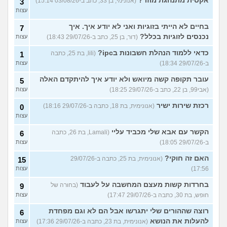
אקסית מתנהגת מוזר?
(אנונימי, בן 33, כתב ב-03/08/26 15:14)
3
עצות
בחיים לא הייתי בזוגיות ואני לא יודע איך. איך
7
נכנסים לזוגיות בכלל?
(דור, בן 25, כתב ב-29/07/26 18:43)
עצות
כדאי ללמוד הנהלת חשבונות בipc?
(lili, בת 25, כתבה
1
ב-29/07/26 18:34)
עצות
עובר תקופה קשה מיואש ולא יודע איך להיתקדם האלה
5
(אבי99, בן 22, כתב ב-29/07/26 18:25)
עצות
רכזת שירות ישיר
(אנונימית, בת 18, כתבה ב-29/07/26 18:16)
0
עצות
הקשר עם אבא שלי מכביד עליי
(Lamali, בת 26, כתבה
6
ב-29/07/26 18:05)
עצות
האם זה חוקי?
(אנונימית, בת 25, כתבה ב-29/07/26
15
17:56)
עצות
בחרדות קשות מעצם המחשבה על לעבוד
(בחורה של
9
חופש, בת 30, כתבה ב-29/07/26 17:47)
עצות
רוצה שההורים שלי יתגרשו אבל הם לא וגם מפחדת
6
להעלות את הנושא
(אנונימית, בת 23, כתבה ב-29/07/26 17:36)
עצות