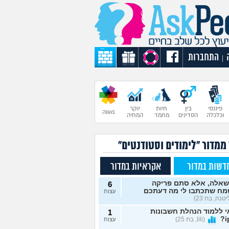
התחברות
|
פיננסי
בין
חיות
יוקר
גאווה
וכלכלה
הסדינים
מחמד
המחיה
ממדור "לימודים וסטודנטים"
דשות במדור
אקראיות במדור
שאלה, אלא סתם פריקה
6
מח שתכתבו לי מה דעתכם
עצות
טנה, בת 23)
 ללמוד הנהלת חשבונות
1
(lili, בת 25)
עצות