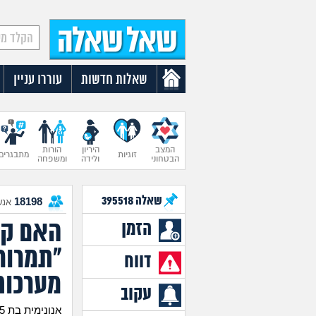
שאלות חדשות
עוררו עניין
המצב
היריון
הורות
זוגיות
מתבגרים
הבטחוני
ולידה
ומשפחה
שאלה
395518
18198
אנש
האם קש
הזמן
"תמרור 
דווח
מערכות
עקוב
אנונימית בת 25