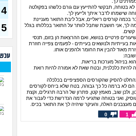
מתינים לך.
רוצה
לא בטוחה, תבקשי להתייעץ עם גורם כלשהו בפקולטה
4
עכש
חה שישמחו לדבר איתך ולייעץ לך.
מס ש
ר בכמה קורסים ריאליים, אבל ליבת התואר מעניינת
של ה
5
ה לך, אני חושבת שחבל לוותר על התואר בכללותו בגלל
(מתלב
קשים.
לימו
יעורים פרטיים בנושא, ואם ההרצאות הן בזום, תנסי
(אנוני
ת בעייתיות ולנושאים בעייתים - לפעמים צפייה חוזרת
אילו
רת מאוד להבין את החומר ולהפנים אותו.
(אנונימ
עכשי
שובה:
וא בניהול מערכות בריאות.
החיי
 להיות כלכלנית, ובטח שאת לא אמורה להיות רואת
הנדס
החלט להסיק שהקורסים הספציפיים בכלכלה
שמע
הם לא ברמה כל כך גבוהה, בטח שלא ביחס לקורסים
, ולכן שוב, מאמץ קטן, פתרון של הרבה תרגילים, וקצת
אני 
להת
סיק, ואני בטוחה שתגיעי לרמה הנדרשת כדי לעבור את
 מעצבנים האלה, והעיקר שיהיה לך את התואר בכיס.
0
1