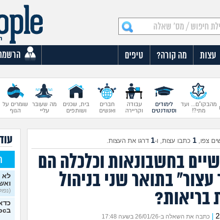
הרשמה
עצות
מה קורה?
טיפים
מהבקו"ם... ועד
לימודים
עבודה
חברים
בית, שכנים
מה שעובר
שומרים על
מתי?!
וסטודנטים
וקריירה
ואנשים
ושותפים
עליי
הגוף
עוד 
1
1
ים צפו,
כתבו עצות, ו-
דרגו את העצות.
יים בחשבונאות וכלכלה הם
ח
עצור" בתואר שני בניהול
לא 
ואש
(נפולי
 בריאות?
כדאי
בipc?
|
כתבה את השאלה ב-26/01/26 בשעה 17:48