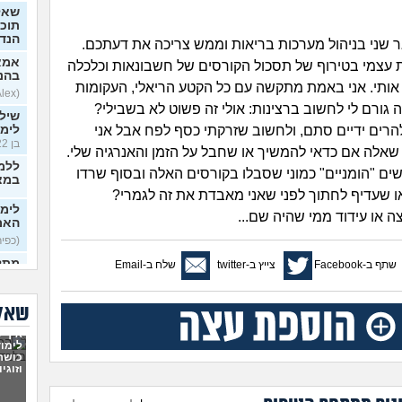
שאל
תוכנ
הנד
ר שני בניהול מערכות בריאות וממש צריכה את דעתכם.
אמא
 עצמי בטירוף של תסכול הקורסים של חשבונאות וכלכלה
בהנ
אותי. אני באמת מתקשה עם כל הקטע הריאלי, העקומות
(Alex, בן 21)
 גורם לי לחשוב ברצינות: אולי זה פשוט לא בשבילי?
שיל
להרים ידיים סתם, ולחשוב שזרקתי כסף לפח אבל אני
לימו
בן 22)
אלה אם כדאי להמשיך או שחבל על הזמן והאנרגיה שלי.
ללמו
שים "הומניים" כמוני שסבלו בקורסים האלה ובסוף שרדו
במצ
 שעדיף לחתוך לפני שאני מאבדת את זה לגמרי?
 או עידוד ממי שהיה שם...
האם 
(כפיר, 
מתל
שתף ב-Facebook
צייץ ב-twitter
שלח ב-Email
המח
– א
בן 21)
שאלו
מה ה
איך ל
למב
לימוד
כושר
וזוגי
האם 
כדי 
כיתה