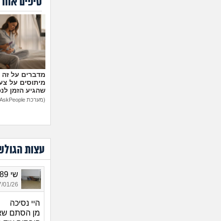
טיפים אחרו
מיתוסים על צעצ
שהגיע הזמן לנ
(מערכת AskPeople)
עצות הגולש
שי 1989, בת 36
01/26 12:24
היי נסיכה
מן הסתם שאת