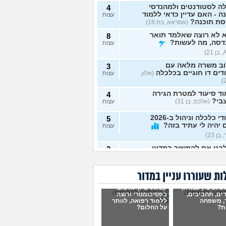
ה לסטודנטים ולמהנדסי
4
ה - האם עדיין כדאי ללמוד
עצות
סת תוכנה?
(אסראא, בת 18)
 לא רוצה שאלמד תואר
8
דסה, מה לעשות?
עצות
וב משרה מלאה עם
3
דים דו חוגיים בכלכלה
(אלון,
עצות
ד סיעוד למטרת הגירה
4
בי?
(אלכס, בן 31)
עצות
לימודי כלכלה וניהול ב-2026
5
יהיה לי עתיד בזה?
עצות
בן 23)
בט אם להמשיך במדעי
2
שב או להתחיל תואר חדש
עצות
שמח לעצה אמיתית
(מדמח,
ת שעוררו עניין במדור
דרך הכי טובה ללמוד
4
שלב בין עבודה,
קבלתי ציון לא טוב
חן?
(אודי, בן 20)
עצות
ים, תחביבים,
בפסיכומטרי ורוצה
, משפחה
ללמוד רפואה, לוותר
ות?
על החלום?
קיבלתי מספיק בבר אילן
1
להמשיך לשנה הבאה? (אני
עצות
 ח)
(כפיר, בן 14)