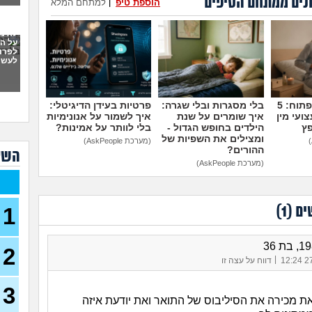
נים ממתחם הטיפים
הוספת טיפ
|
למתחם המלא
לימו
19)
לא מ
על הל
מתלב
לפרו
לעשו
27)
לרפ
מדברים על זה פתוח: 5
בלי מסגרות ובלי שגרה:
פרטיות בעידן הדיגיטלי:
ועי מין
איך שומרים על שנת
איך לשמור על אנונימיות
פץ
הילדים בחופש הגדול -
בלי לוותר על אמינות?
משלים
ומצילים את השפיות של
(מערכת AskPeople)
ההורים?
אני
השא
לשו
(מערכת AskPeople)
לימו
קרימ
פסיכ
ים (
1
)
1
ללמו
87)
2
אם ה
|
27/
דווח על עצה זו
היית
ספר 
3
 מכירה את הסיליבוס של התואר ואת יודעת איזה
סיימ