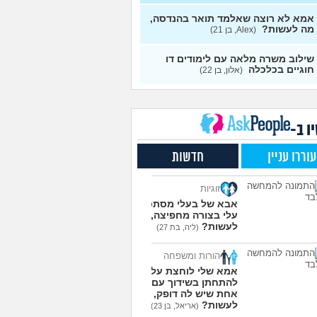
9
 לעבוד בתחום, מה
עצות
אמא לא רוצה שאלמד תואר בהנדסה,
יו?
(טל, בת 29)
מה לעשות?
(Alex, בן 21)
אלות לסטודנטים ובוגרים
1
מכללה האקדמית וינגייט
עצות
שילוב משרה מלאה עם לימודים דו
ט לגבי תואר, בן 28)
חוגיים בכלכלה
(אלון, בן 22)
דים מסלול בוקר או ערב?
3
מית, בת 27)
עצות
 יחידות טכנולוגיות יש?
2
י, בן 17)
ו ב-
עצות
ם בתור סטודנט לרפואה
9
עוררו עניין
חדשות
(אנונימי, בן 20)
עצות
ת בניין באריאל או סמי
3
זוגיות
ון?
(יותם, בן 23)
עצות
אבא של בעלי מסתכל
עלי בצורה מחפיצה, מה
מרגישה ממש תקועה, איך
3
לעשות?
מודד?
(מאיה, בת 23)
(ליה, בת 27)
עצות
עוד שאלות חדשות במדור
הורות ומשפחה
אמא שלי לוחצת עליי
להתחתן בשידוך עם כל
אחת שיש לה דופק, מה
לעשות?
(אריאל, בן 23)