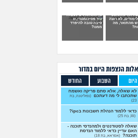
די גיאוגרפיה?
(אנונימית, בת
2
עצות
צליחה להתאפס
בן הזוג החליט לעשות
ימודים, לא רוצה
עוד פסיכומטרי, זו
ט על כיון לימודים
(יואב, בן
3
ש מהתואר, מה
סיבה טובה להיפרד
ת?
ממנו?
עצות
בירור לגבי תכנית 4 שנתית
1
ואה
(מירי, בת 23)
עצות
יש לי 11 שנות לימוד איך אני
3
 ל12?
(אסי, בן 35)
עצות
 מרגישה שאני לא מתקדמת
7
לות הנצפות ה
יום
במדור
ם מקום
(ללללל, בת 24)
עצות
היום
השבוע
החודש
דים בתחום מזרחנות/
2
ינולוגיה עם אבחנות
עצות
יאטריות
(בר, בת 27)
לא שאלה, אלא סתם פריקה ואשמח
שתכתבו לי מה דעתכם
(נפוליטנה, בת
ד פסיכולוגיה?
(מישהו, בן
2
23)
עצות
כדאי ללמוד הנהלת חשבונות בipc?
ייתה לכם מכונת זמן.
12
(lili, בת 25)
ם בוחרים לנשור מבית
עצות
כדי להתחיל מוקדם יותר?
שאלה לסטודנטים ולמהנדסי תוכנה -
(ירין, בת 19)
האם עדיין כדאי ללמוד הנדסת
תוכנה?
(אסראא, בת 18)
תי תואר והבנתי שאני לא