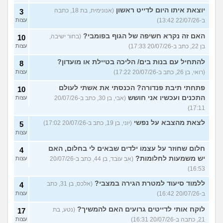
יוצאת איתו היום לדייט ראשון
(אנונימית, בת 18, כתבה
3
ב-22/07/26 13:42)
עצות
האם זה נקרא חשיפה של הגוף בפומבי?
(בחור ישיבה,
10
בן 22, כתב ב-20/07/26 17:33)
עצות
להתחיל עם בנות בים/ הליכה בטיילת או מועדון?
8
(רואי, בן 26, כתב ב-20/07/26 17:22)
עצות
פתחתי תיבת פנדורה? הכנסתי את אשתי לעולם
10
התכנים ועכשיו אני חושש
(אבי, בן 30, כתב ב-20/07/26
עצות
17:11)
לצאת מהצבא על נפשי
(יוני, בן 19, כתב ב-20/07/26 17:02)
5
עצות
חלום שחוזר על עצמו ילדים שבאים לי בחלום, האם
4
יש משמעות לחלומות?
(אב עובד, בן 44, כתב ב-20/07/26
עצות
16:53)
ללמוד סיעוד למטרת הגירה במצבי?
(אלכס, בן 31, כתב
4
ב-20/07/26 16:42)
עצות
לוקח אותי לדייטים גרועים האם להמשיך?
(נטע, בת
17
21, כתבה ב-20/07/26 16:31)
עצות