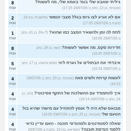
גיליתי שאבא שלי בוגד באמא שלי, מה לעשות?
8
(אנונימי, בן 13, כתב ב-29/07/26 17:25)
עצות
אם לא אגיע לצו גיוס בגלל מצבי הנפשי
(מלשבית, בת 18,
2
כתבה ב-29/07/26 17:05)
עצות
לתת לה זמן ולהשאיר המצב כמו שהוא?
(Flo-T, בן 41, כתב
1
ב-29/07/26 16:56)
עצות
תדירות סקס, מה אפשר לעשות?
(נשוי, בן 28, כתב
8
ב-29/07/26 16:45)
עצות
איבדתי את הבתולים על נערת ליווי
(סתם מישהו, בן 17, כתב
5
ב-29/07/26 16:34)
עצות
לעשות קרחת ולשים פאה
(אנונימי, בן 20, כתב ב-29/07/26
4
16:23)
עצות
איך להתמודד עם ההשלכות של התקף פסיכוטי?
(ג'וני, בן
4
24, כתב ב-29/07/26 16:14)
עצות
מבואס שלא היה לי אומץ להתחיל עם מישהי שהיא בול
4
הטעם שלי
(אנונימי, בן 25, כתב ב-29/07/26 16:05)
עצות
שאלה לסטודנטים ולמהנדסי תוכנה - האם עדיין כדאי
4
ללמוד הנדסת תוכנה?
(אסראא, בת 18, כתבה ב-29/07/26
עצות