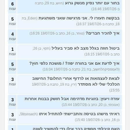
בחור עם יותר נסיון מנשק גרוע
(היוש, בת 29, כתבה
6
ב-19/07/26 16:46)
עצות
בבקשה תעזרו לי. אני מרגישה שאני משתגעת
(Eden, בת
5
18, כתבה ב-19/07/26 16:37)
עצות
איך להכיר חברים?
(טוהר, בן 16, כתב ב-19/07/26 16:26)
4
עצות
ביטול חוזה בגלל מצב לא סביר בעליל
(חסוי, בן 26,
1
כתב ב-19/07/26 16:15)
עצות
איך לדעת אם אני בחורה יפה? / מושכת כלפי חוץ?
5
(לאמפסיקהלחשוב, בת 21, כתבה ב-19/07/26 16:04)
עצות
לצאת לעצמאות או לרדוף אחרי החלום? החישוב
3
הכלכלי שלי לא מסתדר
(ירין, בת 19, כתבה ב-19/07/26
עצות
15:55)
עזרה ויעוץ: בזוגיות מדהימה אבל חושק בבנות אחרות
3
(אנונימי, בן 20, כתב ב-19/07/26 15:44)
עצות
ראיתי מישהו בטיסה והתביישתי להתחיל איתו
(Stoyosach,
3
בן 16, כתב ב-19/07/26 15:40)
עצות
האם קיבלתי מספיק בבר אילן כדי להמשיך לשנה
1