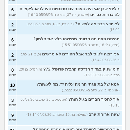
עכשיו?
(טל, בת 29)
גיליתי שבן זוגי היה בעבר עם טרנסיות והיו לו אפליקציות
6
מס שאלות לסטודנטים ובוגרים
1
של המכללה האקדמית וינגייט
להיכרויות גברים
(שושנה, בת 37, כתבה ב-05/08/26 16:13)
עצות
עצות
(מתלבט לגבי תואר, בן 28)
לא יודע כבר מה לעשות?
(בן אדם, בן 18, כתב ב-05/08/26
2
לימודים מסלול בוקר או ערב?
3
16:02)
עצות
(אנונימית, בת 27)
עצות
תהיתם פעם מה הכוונה שמישהו בלע את הלשון?
6
אילו יחידות טכנולוגיות יש?
2
(אנונימי, בן 17)
עצות
(מיכל, גיל: 18, נכתב ב-05/08/26 15:51)
עצות
החיים בתור סטודנט לרפואה
אני רוצה לטוס לבד אבל ההורים לא מרשים
9
(כ, בן 21, כתב
2
(אנונימי, בן 20)
עצות
ב-05/08/26 15:42)
עצות
הנדסת בניין באריאל או סמי
3
חימושניק בגדוד הנדסה קרבית פרופיל 72?
(מוהנדס, בן 20,
0
שמעון?
(יותם, בן 23)
עצות
כתב ב-05/08/26 15:33)
עצות
אני מרגישה ממש תקועה, איך
3
אמא של בת זוגתי הרימה עליה יד, מה לעשות?
10
להתמודד?
(מאיה, בת 23)
עצות
(אנונימי, בן 22, כתב ב-05/08/26 15:22)
עצות
עוד שאלות חדשות במדור
איך להכיר חברים בגיל הזה?
(אנונימי, בן 25, כתב ב-05/08/26
3
15:13)
עצות
שעת ארוחת ערב
(שואלת, בת 19, כתבה ב-04/08/26 13:14)
9
עצות
איך להמשיך לחיות? איך למצוא מטרה מספקת?