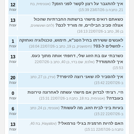
איך להתגבר על רצון לקשר לפני הזמן?
(אנונימית, בת
12
21, כתבה ב-23/07/26 15:39)
עצות
כשאתם רואים מישהי ברשתות החברתיות שהכול
13
אצלה סביב הבילויים, זה מוריד לכם?
(לחם ושעשועים,
עצות
בן 36, כתב ב-22/07/26 16:13)
לאנשים ששירתו בחיל הטנ"א, חימוש, טכנולוגיה ואחזקה
1
- להשלים ל-03?
(חימושניק, בן 19, כתב ב-22/07/26 16:04)
עצות
כשרבתי עם בת הזוג שלי, דחפתי אותה מתוך כעס.
13
איך להתמודד?
(אלכס, שם בדוי, בן 40, כתב ב-22/07/26
עצות
15:53)
איך להסביר לה שאני רוצה להיפרד?
(עידן, בן 27, כתב
20
ב-22/07/26 15:42)
עצות
היי. רציתי לבדוק אם מישהי עשתה לאחרונה טירונות
0
בעובדה?
(אנונימית, בת 18, כתבה ב-22/07/26 15:31)
עצות
בעיות ביני לבית הזוג, מה לעשות?
(אנונימי, בן 24, כתב
6
ב-22/07/26 15:22)
עצות
האם להיות חרמנית בגילי נורמאלי?
(Hayatov, בת 40,
13
כתבה ב-22/07/26 15:11)
עצות