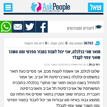
עמוד הבית
שאל שאלה
לימודים וסטודנטים
שאלות חדשות
0
0
36763
אנשים צפו,
כתבו עצות, ו-
דרגו את העצות.
שאלות שעוררו עניין
תואר שני בכלכלה, אני יכול לעבוד במגזר הפרטי ומה השכר
שאני צפוי לקבל?
עצות חדשות
רמי בן 26
|
כתב את השאלה ב-01/02/26 בשעה 12:21
מה קורה כאן?
שלום לכולם, אני אשמח לעצות מכם. אני מסיים כעת תואר
במשפטים וכלכלה באוניברסיטת תל אביב. אני אמור
מתחם הטיפים
להתחיל בשנה הבאה תואר שני מחקרי בכלכלה בתוכנית
המשותפת של אוניברסיטת תל אביב והאוניברסיטה
מדורים
העברית. בהנחה שאני אצטיין בתואר ואסיים את התזה עם
ממוצע גבוה באיזה סוג עבודות אני יכול לעבוד במגזר הפרטי
ומה השכר שאני צפוי לקבל?