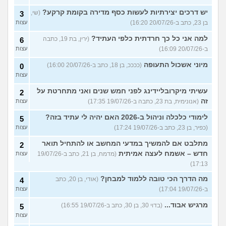
יש דרכים יצירתיות לעשות כסף מדירה בקומת קרקע?
(שי,
3
בן 23, כתב ב-20/07/26 16:20)
עצות
למה אני כל כך חרדתית כלפי העתיד?
(ירין, בת 19, כתבה
6
ב-20/07/26 16:09)
עצות
מיוני אשכול התעופה
(ככככ, בן 18, כתב ב-20/07/26 16:00)
0
עצות
עשיתי מיקרובליידינג לפני חמש שנים ואני מתחרטת על
2
זה
(אנונימית, בת 23, כתבה ב-19/07/26 17:35)
עצות
לימודי כלכלה וניהול ב-2026 האם יהיה לי עתיד בזה?
5
(כפיר, בן 23, כתב ב-19/07/26 17:24)
עצות
מתלבט אם להמשיך במדעי המחשב או להתחיל תואר
2
חדש – אשמח לעצה אמיתית
(מדמח, בן 21, כתב ב-19/07/26
עצות
17:13)
מה הדרך הכי טובה ללמוד למבחן?
(אודי, בן 20, כתב
4
ב-19/07/26 17:04)
עצות
מרגיש אבוד...
(בדוי 30, בן 30, כתב ב-19/07/26 16:55)
5
עצות