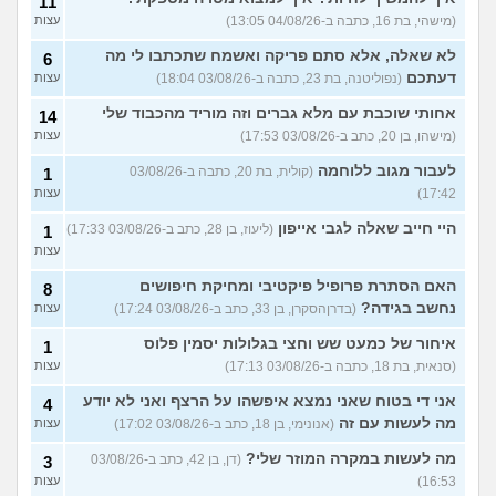
11
(מישהי, בת 16, כתבה ב-04/08/26 13:05)
עצות
לא שאלה, אלא סתם פריקה ואשמח שתכתבו לי מה
6
דעתכם
(נפוליטנה, בת 23, כתבה ב-03/08/26 18:04)
עצות
אחותי שוכבת עם מלא גברים וזה מוריד מהכבוד שלי
14
(מישהו, בן 20, כתב ב-03/08/26 17:53)
עצות
לעבור מגוב ללוחמה
(קולית, בת 20, כתבה ב-03/08/26
1
17:42)
עצות
היי חייב שאלה לגבי אייפון
(ליעוז, בן 28, כתב ב-03/08/26 17:33)
1
עצות
האם הסתרת פרופיל פיקטיבי ומחיקת חיפושים
8
נחשב בגידה?
(בדרןהסקרן, בן 33, כתב ב-03/08/26 17:24)
עצות
איחור של כמעט שש וחצי בגלולות יסמין פלוס
1
(סנאית, בת 18, כתבה ב-03/08/26 17:13)
עצות
אני די בטוח שאני נמצא איפשהו על הרצף ואני לא יודע
4
מה לעשות עם זה
(אנונימי, בן 18, כתב ב-03/08/26 17:02)
עצות
מה לעשות במקרה המוזר שלי?
(דן, בן 42, כתב ב-03/08/26
3
16:53)
עצות