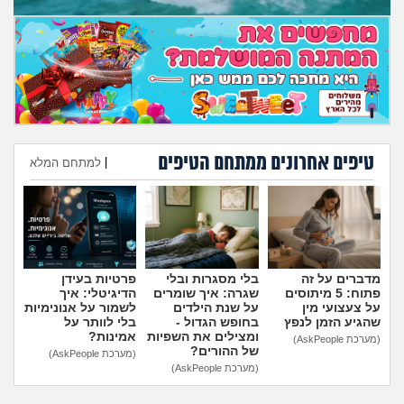
מה שעובר עליי
שומרים על הגוף
פיננסי וכלכלה
בין הסדינים
טיפים אחרונים ממתחם הטיפים
|
למתחם המלא
חיות מחמד
הוספת טיפ
יוקר המחיה
מדברים על זה
בלי מסגרות ובלי
פרטיות בעידן
גאווה
פתוח: 5 מיתוסים
שגרה: איך שומרים
הדיגיטלי: איך
על צעצועי מין
על שנת הילדים
לשמור על אנונימיות
שהגיע הזמן לנפץ
בחופש הגדול -
בלי לוותר על
ומצילים את השפיות
אמינות?
(מערכת AskPeople)
של ההורים?
(מערכת AskPeople)
(מערכת AskPeople)