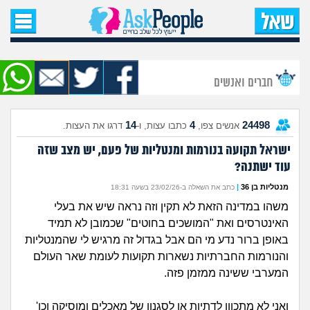
עמוד הבית
שאל שאלה
חברים ואנשים
שאלות חדשות
14
4
24498
אנשים צפו,
כתבו עצות, ו-
דרגו את העצות.
שאלות שעוררו עניין
ישראל תקועה בנורמות ומנטליות של פעם, יש מצב שזה
עוד ישתנה?
עצות חדשות
מנטליות בן 36
|
כתב את השאלה ב-23/02/26 בשעה 18:31
מה קורה כאן?
משהו במדינה הזאת לא תקין וזה נראה שיש את בעלי
האינטרסים ואת "המושכים בחוטים" שכמובן לא תמיד
מתחם הטיפים
באופן ברור נדע מי הם אבל בגדול זה מרגיש לי שהמנטליות
והנורמות החברתיות נשארות תקועות לעומת שאר העולם
המערבי ששינה ממזמן פזה.
מדורים
ואני לא מתכוון לדתיות או לסגנון של מאכלים ומוסיקה וכו'