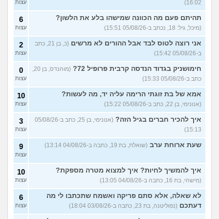
16:02)
עצות
(אנונימית, בת 19)
בת עוד מעט 23, אני מרגישה
תהיתם פעם מה הכוונה שמישהו בלע את הלשון?
7
6
שנכשלתי לפעמים
(אנונמית,
עצות
(מיכל, גיל: 18, נכתב ב-05/08/26 15:51)
עצות
בת 22)
אני רוצה לטוס לבד אבל ההורים לא מרשים
(כ, בן 21, כתב
2
למה בנות בממוצע הרבה יותר
12
ב-05/08/26 15:42)
עצות
נחמדות לבנות אחרות מאשר
עצות
לבנים?
(Itay Daniel Asael, בן
חימושניק בגדוד הנדסה קרבית פרופיל 72?
(מוהנדס, בן 20,
0
23)
כתב ב-05/08/26 15:33)
עצות
איך יש אנשים שישנים עם
5
בגדים?
(נעם, בן 14)
עצות
אמא של בת זוגתי הרימה עליה יד, מה לעשות?
10
(אנונימי, בן 22, כתב ב-05/08/26 15:22)
עצות
האם להרשות לאחרים לקבוע
9
לי מה ללבוש?
(סיון, בת
עצות
איך להכיר חברים בגיל הזה?
(אנונימי, בן 25, כתב ב-05/08/26
3
24)
15:13)
עצות
ספרים בעברית בקובץ PDF
4
בחינם?
(Rin, בת 19)
שעת ארוחת ערב
עצות
(שואלת, בת 19, כתבה ב-04/08/26 13:14)
9
עצות
עוד שאלות חדשות במדור
איך להמשיך לחיות? איך למצוא מטרה מספקת?
10
(מישהי, בת 16, כתבה ב-04/08/26 13:05)
עצות
לא שאלה, אלא סתם פריקה ואשמח שתכתבו לי מה
6
דעתכם
(נפוליטנה, בת 23, כתבה ב-03/08/26 18:04)
עצות