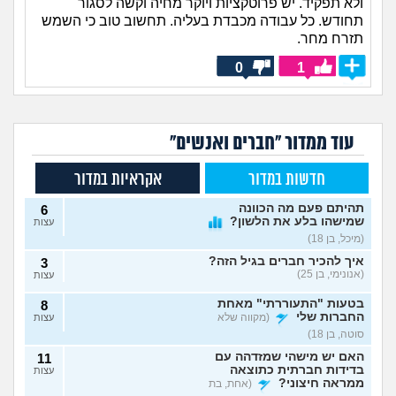
ולא תפקיד. יש פרוטקציות ויוקר מחיה וקשה לסגור
תחודש. כל עבודה מכבדת בעליה. תחשוב טוב כי השמש
תזרח מחר.
0
1
עוד ממדור "חברים ואנשים"
חדשות במדור
אקראיות במדור
תהיתם פעם מה הכוונה
6
שמישהו בלע את הלשון?
עצות
(מיכל, בן 18)
איך להכיר חברים בגיל הזה?
3
(אנונימי, בן 25)
עצות
בטעות "התעוררתי" מאחת
8
החברות שלי
(מקווה שלא
עצות
סוטה, בן 18)
האם יש מישהי שמזדהה עם
11
בדידות חברתית כתוצאה
עצות
ממראה חיצוני?
(אחת, בת