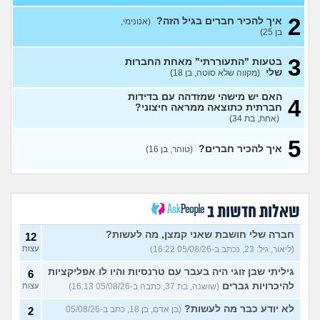
2
2 חתונות שקשורות לאנשים
3
איך להכיר חברים בגיל הזה?
(אנונימי,
מהעבודה שלי לבוא או לא?
עצות
בן 25)
(רון, בן 24)
3
בטעות "התעוררתי" מאחת החברות
מתייחסים אליי כאיום ובזלזול,
4
שלי
(מקווה שלא סוטה, בן 18)
מזייפים אותי כאנס וסוטה
(דה
עצות
קארט, בן 31)
האם יש מישהי שמזדהה עם בדידות
4
איפה אני ואיפה הם?
7
חברתית כתוצאה ממראה חיצוני?
עצות
(אריאל, בן 26)
(אחת, בת 34)
למצוא קשרים חברתיים
2
5
בתרבות של עדות ומגזרים
איך להכיר חברים?
עצות
(טוהר, בן 16)
(איש עם ניסיון, בן 31)
האם אתם גם ככה מרגישים
5
מאנשים אחרים?
(בדוי,
עצות
בן 27)
שאלות חדשות ב
שאלה לבנות שעברו פרום
1
בחייהן
(ליהיא, בת 18)
חברה שלי חושבת שאני קמצן, מה לעשות?
עצות
12
(ליאור, גיל: 23, נכתב ב-05/08/26 16:22)
עצות
עדיף להיות פשוט לבד או
3
לנסות להפגש עם חברות?
עצות
גיליתי שבן זוגי היה בעבר עם טרנסיות והיו לו אפליקציות
6
(אנונימית, בת 17)
להיכרויות גברים
(שושנה, בת 37, כתבה ב-05/08/26 16:13)
עצות
מפחדת שהקשר שלי ושל
5
חברות שלי ישתנה כשידעו
עצות
לא יודע כבר מה לעשות?
(בן אדם, בן 18, כתב ב-05/08/26
2
שאני נמשכת גם לנשים