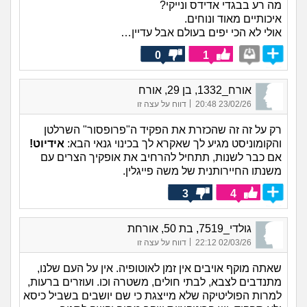
מה רע בבגדי אדידס ונייקי?
איכותיים מאוד ונוחים.
אולי לא הכי יפים בעולם אבל עדיין…
0
1
אורח_1332, בן 29, אורח
|
23/02/26 20:48
דווח על עצה זו
רק על זה זה שהכזרת את הפקיד ה"פרופסור" השרלטן
והקומוניסט מגיע לך שאקרא לך בכינוי גנאי הבא:
אידיוט!
אם כבר לשנות, תתחיל להרחיב את אופקיך הצרים עם
משנתו החיירותנית של משה פייגלין.
3
4
גולדי_7519, בת 50, אורחת
|
02/03/26 22:12
דווח על עצה זו
שאתה מוקף אויבים אין זמן לאוטופיה. אין על העם שלנו,
מתנדבים לצבא, לבתי חולים, משטרה וכו. ועוזרים ברעות,
למרות הפוליטיקה שלא מייצגת כי שם יושבים בשביל כיסא