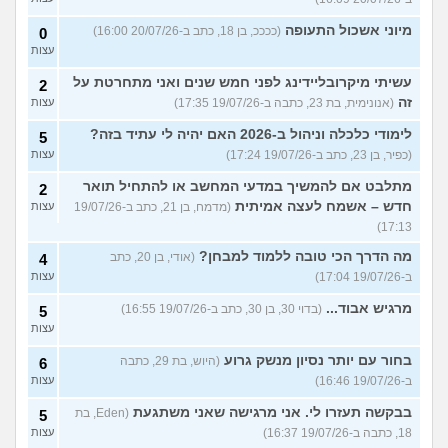
מיוני אשכול התעופה
(ככככ, בן 18, כתב ב-20/07/26 16:00)
0
עצות
עשיתי מיקרובליידינג לפני חמש שנים ואני מתחרטת על
2
זה
(אנונימית, בת 23, כתבה ב-19/07/26 17:35)
עצות
לימודי כלכלה וניהול ב-2026 האם יהיה לי עתיד בזה?
5
(כפיר, בן 23, כתב ב-19/07/26 17:24)
עצות
מתלבט אם להמשיך במדעי המחשב או להתחיל תואר
2
חדש – אשמח לעצה אמיתית
(מדמח, בן 21, כתב ב-19/07/26
עצות
17:13)
מה הדרך הכי טובה ללמוד למבחן?
(אודי, בן 20, כתב
4
ב-19/07/26 17:04)
עצות
מרגיש אבוד...
(בדוי 30, בן 30, כתב ב-19/07/26 16:55)
5
עצות
בחור עם יותר נסיון מנשק גרוע
(היוש, בת 29, כתבה
6
ב-19/07/26 16:46)
עצות
בבקשה תעזרו לי. אני מרגישה שאני משתגעת
(Eden, בת
5
18, כתבה ב-19/07/26 16:37)
עצות