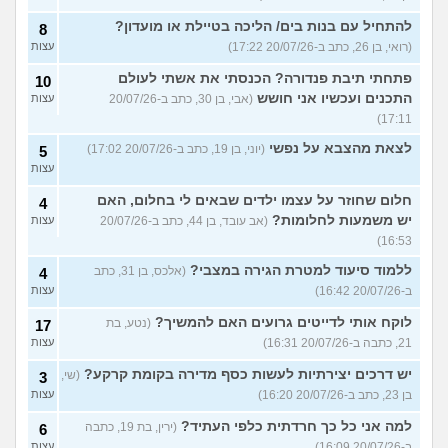
להתחיל עם בנות בים/ הליכה בטיילת או מועדון?
8
(רואי, בן 26, כתב ב-20/07/26 17:22)
עצות
פתחתי תיבת פנדורה? הכנסתי את אשתי לעולם
10
התכנים ועכשיו אני חושש
(אבי, בן 30, כתב ב-20/07/26
עצות
17:11)
לצאת מהצבא על נפשי
(יוני, בן 19, כתב ב-20/07/26 17:02)
5
עצות
חלום שחוזר על עצמו ילדים שבאים לי בחלום, האם
4
יש משמעות לחלומות?
(אב עובד, בן 44, כתב ב-20/07/26
עצות
16:53)
ללמוד סיעוד למטרת הגירה במצבי?
(אלכס, בן 31, כתב
4
ב-20/07/26 16:42)
עצות
לוקח אותי לדייטים גרועים האם להמשיך?
(נטע, בת
17
21, כתבה ב-20/07/26 16:31)
עצות
יש דרכים יצירתיות לעשות כסף מדירה בקומת קרקע?
(שי,
3
בן 23, כתב ב-20/07/26 16:20)
עצות
למה אני כל כך חרדתית כלפי העתיד?
(ירין, בת 19, כתבה
6
ב-20/07/26 16:09)
עצות