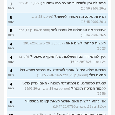
לתת לה זמן ולהשאיר המצב כמו שהוא?
(Flo-T, בן 41, כתב
1
ב-29/07/26 16:56)
עצות
תדירות סקס, מה אפשר לעשות?
(נשוי, בן 28, כתב
8
ב-29/07/26 16:45)
עצות
איבדתי את הבתולים על נערת ליווי
(סתם מישהו, בן 17, כתב
5
ב-29/07/26 16:34)
עצות
לעשות קרחת ולשים פאה
(אנונימי, בן 20, כתב ב-29/07/26
4
16:23)
עצות
איך להתמודד עם ההשלכות של התקף פסיכוטי?
(ג'וני, בן
4
24, כתב ב-29/07/26 16:14)
עצות
מבואס שלא היה לי אומץ להתחיל עם מישהי שהיא בול
4
הטעם שלי
(אנונימי, בן 25, כתב ב-29/07/26 16:05)
עצות
שאלה לסטודנטים ולמהנדסי תוכנה - האם עדיין כדאי
4
ללמוד הנדסת תוכנה?
(אסראא, בת 18, כתבה ב-29/07/26
עצות
15:56)
אני כרגע רלשית האם אפשר לצאת קצונה במשאן?
0
(טל11, בת 19, כתבה ב-26/07/26 16:47)
עצות
בחורה אובססיבית מה לעשות?
(אלירן, בן 30, כתב