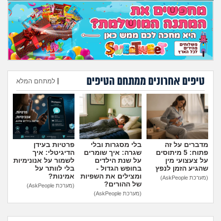
טיפים אחרונים ממתחם הטיפים
|
למתחם המלא
הוספת טיפ
מדברים על זה
בלי מסגרות ובלי
פרטיות בעידן
פתוח: 5 מיתוסים
שגרה: איך שומרים
הדיגיטלי: איך
על צעצועי מין
על שנת הילדים
לשמור על אנונימיות
שהגיע הזמן לנפץ
בחופש הגדול -
בלי לוותר על
ומצילים את השפיות
אמינות?
(מערכת AskPeople)
של ההורים?
(מערכת AskPeople)
(מערכת AskPeople)