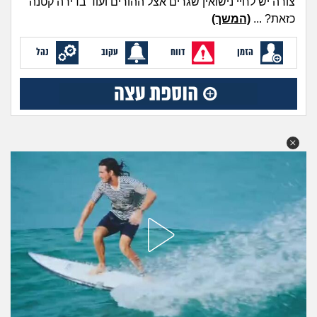
צורה יש לחיי נישואין שגרים אצל ההורים ועוד בדירה קטנה
מה שעובר עליי
כזאת? ...
(המשך)
שומרים על הגוף
הזמן
דווח
עקוב
נהל
פיננסי וכלכלה
בין הסדינים
חיות מחמד
יוקר המחיה
גאווה