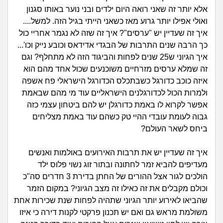
זוגיות
חיפוש שאלות
אלא יותר זה שאני רואה היום ילדים ובני נוער באותו סגנון
|
ואולי אפילו יותר גרוע מאז כשאני הייתי בגיל הזה. למשל....
היריון ולידה
הרשמה
התחברות
איך זה שעדיין יש "ערסים"? איך זה שזה לא נגמר אחריי כול
כך הרבה שנים התרבות של הבגדי אדידאס וכובע נייק וכו'...
הורות ומשפחה
איך הגיוני ש25 שנים לפחות והביגוד הזה לא מתחלף? וגם
זה שמלא ערסים מזרחיים משוכנעים שכול אחד מהם הוא
מתבגרים
איזה כוכב כדורגל כשבתכלס הכדורגל הישראלי פח אשפה
ולמרות הכול לכדורגלנים הישראליים עוד מי מהם שבאמת
מהבקו"ם... ועד מתי?!
אפשר לקרוא לו באמת כדורגלן יש להם ביטחון עצמי כזה
גבוה לעומת עובדי ההיי טק כשהם עוד באמת מצליחים
לימודים וסטודנטים
ביחס לשאר העולם?
עבודה וקריירה
איך זה שעדיין יש את תרבות האירועים באולמות ואנשים
מעדיפים להביא זמר לחתונה ובתור זוג נשוי פלוס ילד
חברים ואנשים
הולכים לגור אצל ההורים של החתן בדירת 3 חדרים סה"כ
וכולם מקבלים את זה כאילו זה מצב הגיוני? במקום הזמר
שהביאו לאירוע יותר הגיוני שתהיה לפחות שנת שכירות אחת
בית, שכנים ושותפים
משולמת מראש גם ואם יש תכנון פרקטי לקנות דירה כי איזו