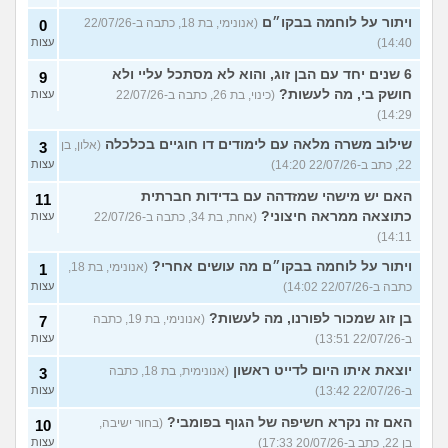
ויתור על לוחמה בבקו״ם
(אנונימי, בת 18, כתבה ב-22/07/26
0
14:40)
עצות
6 שנים יחד עם הבן זוג, והוא לא מסתכל עליי ולא
9
חושק בי, מה לעשות?
(כינוי, בת 26, כתבה ב-22/07/26
עצות
14:29)
שילוב משרה מלאה עם לימודים דו חוגיים בכלכלה
(אלון, בן
3
22, כתב ב-22/07/26 14:20)
עצות
האם יש מישהי שמזדהה עם בדידות חברתית
11
כתוצאה ממראה חיצוני?
(אחת, בת 34, כתבה ב-22/07/26
עצות
14:11)
ויתור על לוחמה בבקו״ם מה עושים אחרי?
(אנונימי, בת 18,
1
כתבה ב-22/07/26 14:02)
עצות
בן זוג שמכור לפורנו, מה לעשות?
(אנונימי, בת 19, כתבה
7
ב-22/07/26 13:51)
עצות
יוצאת איתו היום לדייט ראשון
(אנונימית, בת 18, כתבה
3
ב-22/07/26 13:42)
עצות
האם זה נקרא חשיפה של הגוף בפומבי?
(בחור ישיבה,
10
בן 22, כתב ב-20/07/26 17:33)
עצות