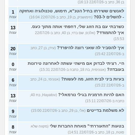
בן 36, כתב ב-22/07/26 16:13)
לאנשים ששירתו בחיל הטנ"א, חימוש, טכנולוגיה ואחזקה
1
- להשלים ל-03?
(חימושניק, בן 19, כתב ב-22/07/26 16:04)
עצות
כשרבתי עם בת הזוג שלי, דחפתי אותה מתוך כעס.
13
איך להתמודד?
(אלכס, שם בדוי, בן 40, כתב ב-22/07/26
עצות
15:53)
איך להסביר לה שאני רוצה להיפרד?
(עידן, בן 27, כתב
20
ב-22/07/26 15:42)
עצות
היי. רציתי לבדוק אם מישהי עשתה לאחרונה טירונות
0
בעובדה?
(אנונימית, בת 18, כתבה ב-22/07/26 15:31)
עצות
בעיות ביני לבית הזוג, מה לעשות?
(אנונימי, בן 24, כתב
6
ב-22/07/26 15:22)
עצות
האם להיות חרמנית בגילי נורמאלי?
(Hayatov, בת 40,
13
כתבה ב-22/07/26 15:11)
עצות
לא משלמת בדייטים
(אלי, בן 29, כתב ב-22/07/26 15:00)
9
עצות
בטעות "התעוררתי" מאחת החברות שלי
(מקווה שלא
8
סוטה, בן 18, כתב ב-22/07/26 14:51)
עצות