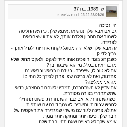
שי 1989, בת 37
|
23/04/26 13:22
דווח על עצה זו
היי נסיכה
גם אם אבא שלך נטש את אימא שלך, כי היא החליטה
לשמור את ההריון וללדת אותך, לא את זו שאחראית
לפרידה.
זה אבא שלך שלא היה מסוגל לקחת אחריות ולגדל אותך -
צריך לדייק.
כשבן זוג בוגד, הופכים אותו מייד לאקס, ולאקס מחוק שלא
מדברי איתו בכלל, מי הוא שיבגוד בך?
אם לא טוב לו, שייפרד - בגידה זו בראש ובראשונה
פחדנות, ואת לא צריכה שפן פחדן לצידך כל החיים!
מה אני ממליצה?
אם עדיין לא השתחררת, תמתיני לשחרור מהצבא, כדאי
שתשתחררי בצורה מסודרת.
וכשתשתחררי, או אם כבר השתחררת, פשוט תתחילי
לחפש עבודות, ותשכירי לעצמך דירה עם שותפות.
את לא צריכה לגור עם מישהי שמגדירה את האקסית של
חבר שלך, כיפה יותר ומתוקה יותר ממך.
אימא שלך לא ראוייה שאת תהיי הבת שלה.