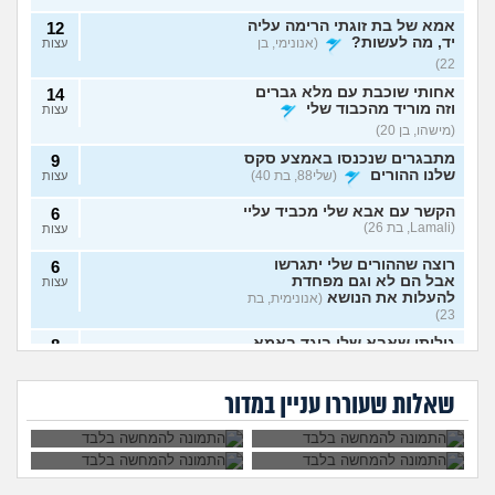
אמא של בת זוגתי הרימה עליה
12
יד, מה לעשות?
(אנונימי, בן
עצות
22)
אחותי שוכבת עם מלא גברים
14
וזה מוריד מהכבוד שלי
עצות
(מישהו, בן 20)
מתבגרים שנכנסו באמצע סקס
9
שלנו ההורים
(שלי88, בת 40)
עצות
הקשר עם אבא שלי מכביד עליי
6
(Lamali, בת 26)
עצות
רוצה שההורים שלי יתגרשו
6
אבל הם לא וגם מפחדת
עצות
להעלות את הנושא
(אנונימית, בת
23)
גיליתי שאבא שלי בוגד באמא
8
אמא שלי פוגעת בי כי
אמא שלי לוחצת עליי
שלי, מה לעשות?
(אנונימי, בן
עצות
לא הבאתי עדיין ילדים
להתחתן בשידוך עם
אמא שלי שונאת את
אני אובססיבית לאמא
13)
לעולם. איך
כל אחת שיש לה
חברה שלי מה
שלי וזה חונק אותי
להתמודד?
דופק, מה לעשות?
שאלות שעוררו עניין במדור
לעשות?
כבר
אני חושדת שאח שלי עומד
10
להסתפח לכת
(Sister, בת
עצות
29)
האם מה שאני מרגיש זה הגיוני
8
ותקין?
(לירון, בן 31)
עצות