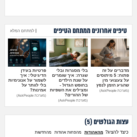
טיפים אחרונים ממתחם הטיפים
היועצת המליצה לשלוח את
עומדת להיות בפנימייה ויש לי
|
למתחם המלא
הבן שלי לפנימייה, לסמוך
חבר, אני יכולה להביא אותו
עליה?
(אמא מודאגת, בת
לחדר שלי?
(פנימיסטית
הוספת טיפ
35)
לעתיד, בת 16)
מדברים על זה
בלי מסגרות ובלי
פרטיות בעידן
פתוח: 5 מיתוסים
שגרה: איך שומרים
הדיגיטלי: איך
על צעצועי מין
על שנת הילדים
לשמור על אנונימיות
שהגיע הזמן לנפץ
בחופש הגדול -
בלי לוותר על
ומצילים את השפיות
אמינות?
(מערכת AskPeople)
של ההורים?
(מערכת AskPeople)
(מערכת AskPeople)
עצות הגולשים (
5
)
כיצד להציג?
מהאהודות
מהפחות אהודות
מהחדשות