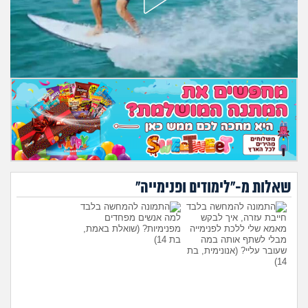
מה שעובר עליי
שומרים על הגוף
פיננסי וכלכלה
בין הסדינים
חיות מחמד
יוקר המחיה
שאלות מ-"לימודים ופנימייה"
גאווה
חייבת עזרה, איך לבקש
למה אנשים מפחדים
מאמא שלי ללכת לפנימייה
מפנימיות?
(שואלת באמת,
מבלי לשתף אותה במה
בת 14)
שעובר עליי?
(אנונימית, בת
14)