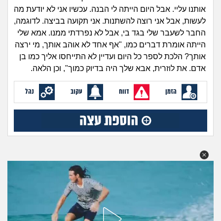
זוגיות
חיפוש שאלות
אותנו עליי. אבל היום הייתה לי הבנה. עכשיו אני לא יודעת מה
|
לעשות, אבל אני רוצה להשתנות. אני תקועה בביצה. לדוגמה,
היריון ולידה
הרשמה
התחברות
החבר לשעבר שלי בגד בי, אבל לא נפרדתי ממנו. אמא שלי
הייתה אומרת דברים כמו, "אף אחד לא אוהב אותך, מי ירצה
הורות ומשפחה
אותך? הלכת לספר כל היום ועדיין לא התייחסו אליך כמו בן
אדם. את לוזרית, אבא שלך היה בדיוק כמוך", וכן הלאה.
מתבגרים
הזמן
דווח
עקוב
נהל
מהבקו"ם... ועד מתי?!
לימודים וסטודנטים
עבודה וקריירה
חברים ואנשים
בית, שכנים ושותפים