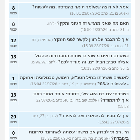
אמא לא רוצה שאלמד תואר בהנדסה, מה לעשות?
8
(Alex, בן 21, כתב ב-23/07/26 16:01)
עצות
האם מה שאני מרגיש זה הגיוני ותקין?
(לירון,
8
בן 31, כתב ב-23/07/26 15:50)
עצות
איך להתגבר על רצון לקשר לפני הזמן?
(אנונימית, בת
12
21, כתבה ב-23/07/26 15:39)
עצות
כשאתם רואים מישהי ברשתות החברתיות שהכול
13
אצלה סביב הבילויים, זה מוריד לכם?
(לחם ושעשועים,
עצות
בן 36, כתב ב-22/07/26 16:13)
לאנשים ששירתו בחיל הטנ"א, חימוש, טכנולוגיה ואחזקה
1
- להשלים ל-03?
(חימושניק, בן 19, כתב ב-22/07/26 16:04)
עצות
כשרבתי עם בת הזוג שלי, דחפתי אותה מתוך כעס.
13
איך להתמודד?
(אלכס, שם בדוי, בן 40, כתב ב-22/07/26
עצות
15:53)
איך להסביר לה שאני רוצה להיפרד?
(עידן, בן 27, כתב
20
ב-22/07/26 15:42)
עצות
היי. רציתי לבדוק אם מישהי עשתה לאחרונה טירונות
0
בעובדה?
(אנונימית, בת 18, כתבה ב-22/07/26 15:31)
עצות