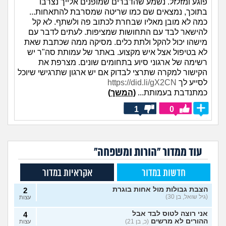
פוגע ומזלזל. נשמע שהדברים שמופנים אלייך נצרבו
בתוכך, נמצאים שם כמו שריטה שמסרבת להתאחות...
כמה לא מובן מאליו שבחרת לכתוב פה ולשתף. לא קל
להישאר לבד עם התחושות שמציפות. לעתים לדבר עם
מישהו יכול להקל ולתת כלים. מסיקה ממה שכתבת שאת
לא בטיפול אצל איש מקצוע. באתר של עמותת סה"ר יש
רשימה של ארגוני סיוע בתחומים שונים. מצרפת את
הקישור למקרה שתרצי לבדוק אם יש ארגון שתרגישי שיוכל
לסייע לך
https://did.li/gX2CN
כמתנדבת בעמותת...
(המשך)
1
0
עוד ממדור "הורות ומשפחה"
חדשות במדור
אקראיות במדור
הצבת גבולות מול אחות בוגרת
2
(גיל שואל, בן 30)
עצות
אני רוצה לטוס לבד אבל
4
ההורים לא מרשים
(כ, בן 21)
עצות