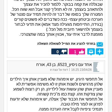
שבגללה את קמה בבוקר. ללמוד להכיר את עצמך
ולהתאהב בעצמך. זה לא תהליך קצר אבל הוא שווה הכל.
המטרה שלך בסופו של דבר זה להיות תמיד עם סנטר של
הערכה וביטחון עצמי- ככה כשדברים לא פשוטים קורים
(בגידה, התייחסות מגעילה מצד אמא) את תדעי לבחור
בעצמך ולהישאר חיובית מול הכל :)
מוזמנת לדבר איתי עוד, אכווין אותך במה שתצטרכי.
בחרתי להציג את המייל לשואלת השאלה
0
1
אחד עם ניסיון_6523, בן 43, אורח
|
23/04/26 16:25
דווח על עצה זו
אל תחפשי היגיון. יש אימהות שלא מעניין אותן איך הילדים
שלהן מרגישים ולשנות אותן זו לא משימה אפשרית.לא
מעניין אותן שהן עושות עוול לילדיהן. הן רק רוצות לשמוע
שהן צודקות וזהו. קצת כמו מ"כית קשוחה.
אל תחפשי את הכבוד שלך אצלה, יש אימהות שלא יודעות
לפרגן או לומר מילה טובה.
תנמיכי ציפיות לקבל איזה הערכה ממנה.