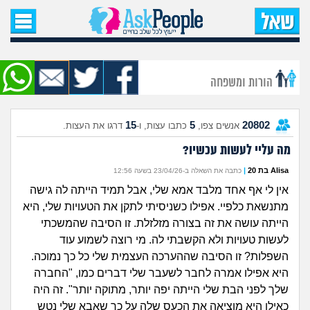
עמוד הבית
שאל שאלה
הורות ומשפחה
שאלות חדשות
15
5
20802
אנשים צפו,
כתבו עצות, ו-
דרגו את העצות.
שאלות שעוררו עניין
מה עליי לעשות עכשיו?
עצות חדשות
Alisa בת 20
|
כתבה את השאלה ב-23/04/26 בשעה 12:56
אין לי אף אחד מלבד אמא שלי, אבל תמיד הייתה לה גישה
מה קורה כאן?
מתנשאת כלפיי. אפילו כשניסיתי לתקן את הטעויות שלי, היא
הייתה עושה את זה בצורה מזלזלת. זו הסיבה שהמשכתי
מתחם הטיפים
לעשות טעויות ולא הקשבתי לה. מי רוצה לשמוע עוד
השפלות? זו הסיבה שההערכה העצמית שלי כל כך נמוכה.
מדורים
היא אפילו אמרה לחבר לשעבר שלי דברים כמו, "החברה
שלך לפני הבת שלי הייתה יפה יותר, מתוקה יותר". זה היה
כאילו היא מוציאה את הכעס שלה על כך שאבא שלי נטש