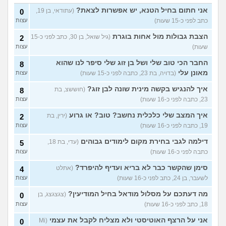
סבתא אהובה, בודדה
4
אני חתום בחיל הטנא, יש אפשרות לצאת?
(עתודאי, בן 19,
0
ומשתוללת
(רק נכד, בן 28)
עצות
כתב לפני כ-15 שעות)
עצות
האם אח שלי מקנא/שונא את
8
הצבת גבולות מול אחות בוגרת
(גיל שואל, בן 30, כתב לפני כ-15
2
אשתי?
(אורי, בן 33)
עצות
שעות)
עצות
הבת שלי מדוכדכת שאני ואביה
4
מבוגרים... איך מתמודדים?
החבר הכי טוב שלי ושל בן זוג שלי סיפר לנו שהוא
(.,
8
עצות
בת 45)
מאונן עלי
(בדויה, בת 23, כתבה לפני כ-15 שעות)
עצות
יש לי אפוטרופוס ואני לא מבין
5
איך להנגיש בקשה מינית שונה לבן זוג?
(חוששצ, בת
8
למה
(זורו, בן 40)
עצות
23, כתבה לפני כ-16 שעות)
עצות
לא יודע מה לעשות יותר עם
5
המשפחה שלי
איך המצב שלי כלכלית נחשב? טוב? או גרוע
(יורם, בן 23)
(ירין, בת
2
עצות
19, כתבה לפני כ-16 שעות)
עצות
בן 10 לא רוצה שאנחנו ההורים
9
נהיה נוכחים במסיבת סיום של
עצות
דילמה לגבי בחירת מקום לימודים גבוהים
(עדי, בת 18,
5
הכיתה
(גורי, בן 42)
כתבה לפני כ-16 שעות)
עצות
מה הסוד הזה שגורם לריח
7
סימן שהקשר כבר לא בריא ועדיף להיפרד?
(אתלט
4
הטוב להשאר בבגד לאורך זמן
עצות
???
(מתלמדת, בת 50)
לשעבר, בן 24, כתב לפני כ-16 שעות)
עצות
מה דעתכם על מסלול מודאל בחיל המודיעין?
עוד שאלות חדשות במדור
(צגצגצג, בן
0
18, כתב לפני כ-16 שעות)
עצות
אני על הרצף האוטיסטי ולא מצליח לקבל את עצמי
(Mi
0