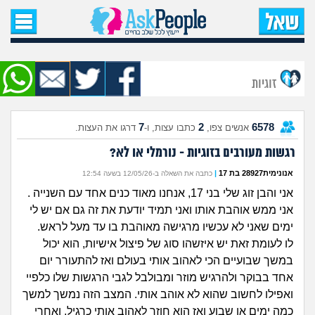
עמוד הבית
שאל שאלה
זוגיות
שאלות חדשות
7
2
6578
אנשים צפו,
כתבו עצות, ו-
דרגו את העצות.
שאלות שעוררו עניין
רגשות מעורבים בזוגיות - נורמלי או לא?
עצות חדשות
אנונימית28927 בת 17
|
כתבה את השאלה ב-12/05/26 בשעה 12:54
אני והבן זוג שלי בני 17, אנחנו מאוד כנים אחד עם השנייה .
מה קורה כאן?
אני ממש אוהבת אותו ואני תמיד יודעת את זה גם אם יש לי
ימים שאני לא עכשיו מרגישה מאוהבת בו עד מעל לראש.
מתחם הטיפים
לו לעומת זאת יש איזשהו סוג של פיצול אישיות, הוא יכול
במשך שבועיים הכי לאהוב אותי בעולם ואז להתעורר יום
מדורים
אחד בבוקר ולהרגיש מוזר ומבולבל לגבי הרגשות שלו כלפיי
ואפילו לחשוב שהוא לא אוהב אותי. המצב הזה נמשך למשך
כמה ימים או שבוע ואז הוא חוזר לאהוב אותי כרגיל, ואחרי