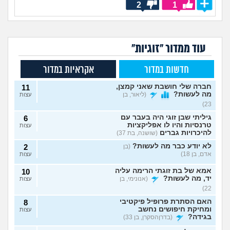
2
1
עוד ממדור "זוגיות"
חדשות במדור
אקראיות במדור
חברה שלי חושבת שאני קמצן,
11
מה לעשות?
(ליאור, בן
עצות
23)
גיליתי שבן זוגי היה בעבר עם
6
טרנסיות והיו לו אפליקציות
עצות
להיכרויות גברים
(שושנה, בת 37)
לא יודע כבר מה לעשות?
(בן
2
אדם, בן 18)
עצות
אמא של בת זוגתי הרימה עליה
10
יד, מה לעשות?
(אנונימי, בן
עצות
22)
האם הסתרת פרופיל פיקטיבי
8
ומחיקת חיפושים נחשב
עצות
בגידה?
(בדרןהסקרן, בן 33)