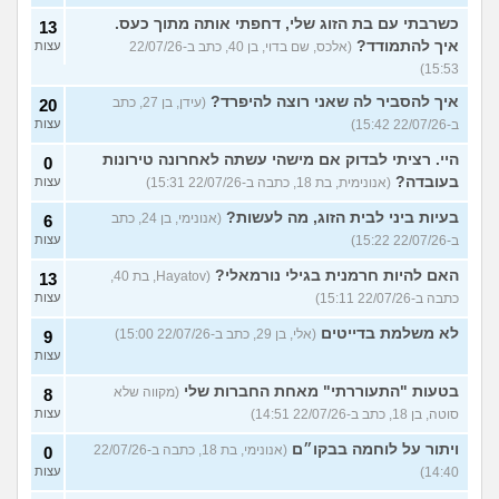
כשרבתי עם בת הזוג שלי, דחפתי אותה מתוך כעס.
13
איך להתמודד?
(אלכס, שם בדוי, בן 40, כתב ב-22/07/26
עצות
15:53)
איך להסביר לה שאני רוצה להיפרד?
(עידן, בן 27, כתב
20
ב-22/07/26 15:42)
עצות
היי. רציתי לבדוק אם מישהי עשתה לאחרונה טירונות
0
בעובדה?
(אנונימית, בת 18, כתבה ב-22/07/26 15:31)
עצות
בעיות ביני לבית הזוג, מה לעשות?
(אנונימי, בן 24, כתב
6
ב-22/07/26 15:22)
עצות
האם להיות חרמנית בגילי נורמאלי?
(Hayatov, בת 40,
13
כתבה ב-22/07/26 15:11)
עצות
לא משלמת בדייטים
(אלי, בן 29, כתב ב-22/07/26 15:00)
9
עצות
בטעות "התעוררתי" מאחת החברות שלי
(מקווה שלא
8
סוטה, בן 18, כתב ב-22/07/26 14:51)
עצות
ויתור על לוחמה בבקו״ם
(אנונימי, בת 18, כתבה ב-22/07/26
0
14:40)
עצות