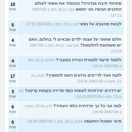
פתחתי תיבת פנדורה? הכנסתי את אשתי לעולם
10
התכנים ועכשיו אני חושש
(אבי, בן 30, כתב ב-20/07/26
עצות
17:11)
לצאת מהצבא על נפשי
(יוני, בן 19, כתב ב-20/07/26 17:02)
5
עצות
חלום שחוזר על עצמו ילדים שבאים לי בחלום, האם
4
יש משמעות לחלומות?
(אב עובד, בן 44, כתב ב-20/07/26
עצות
16:53)
ללמוד סיעוד למטרת הגירה במצבי?
(אלכס, בן 31, כתב
4
ב-20/07/26 16:42)
עצות
לוקח אותי לדייטים גרועים האם להמשיך?
(נטע, בת
17
21, כתבה ב-20/07/26 16:31)
עצות
יש דרכים יצירתיות לעשות כסף מדירה בקומת קרקע?
(שי,
3
בן 23, כתב ב-20/07/26 16:20)
עצות
למה אני כל כך חרדתית כלפי העתיד?
(ירין, בת 19, כתבה
6
ב-20/07/26 16:09)
עצות
מיוני אשכול התעופה
(ככככ, בן 18, כתב ב-20/07/26 16:00)
0
עצות