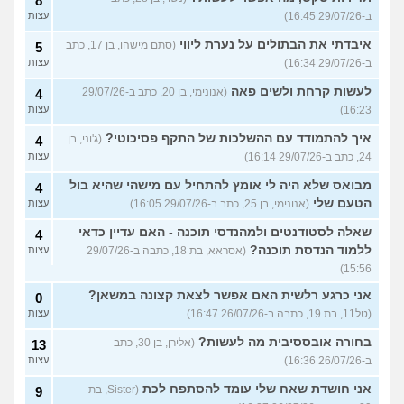
8
ב-29/07/26 16:45)
עצות
איבדתי את הבתולים על נערת ליווי
(סתם מישהו, בן 17, כתב
5
ב-29/07/26 16:34)
עצות
לעשות קרחת ולשים פאה
(אנונימי, בן 20, כתב ב-29/07/26
4
16:23)
עצות
איך להתמודד עם ההשלכות של התקף פסיכוטי?
(ג'וני, בן
4
24, כתב ב-29/07/26 16:14)
עצות
מבואס שלא היה לי אומץ להתחיל עם מישהי שהיא בול
4
הטעם שלי
(אנונימי, בן 25, כתב ב-29/07/26 16:05)
עצות
שאלה לסטודנטים ולמהנדסי תוכנה - האם עדיין כדאי
4
ללמוד הנדסת תוכנה?
(אסראא, בת 18, כתבה ב-29/07/26
עצות
15:56)
אני כרגע רלשית האם אפשר לצאת קצונה במשאן?
0
(טל11, בת 19, כתבה ב-26/07/26 16:47)
עצות
בחורה אובססיבית מה לעשות?
(אלירן, בן 30, כתב
13
ב-26/07/26 16:36)
עצות
אני חושדת שאח שלי עומד להסתפח לכת
(Sister, בת
9