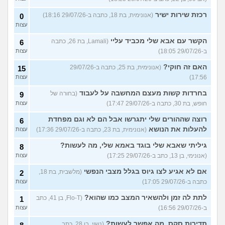
רכזת שירות ישיר
(אנונימית, בת 18, כתבה ב-29/07/26 18:16)
0
עצות
הקשר עם אבא שלי מכביד עליי
(Lamali, בת 26, כתבה
6
ב-29/07/26 18:05)
עצות
האם זה חוקי?
(אנונימית, בת 25, כתבה ב-29/07/26
15
17:56)
עצות
בחרדות קשות מעצם המחשבה על לעבוד
(בחורה של
9
חופש, בת 30, כתבה ב-29/07/26 17:47)
עצות
רוצה שההורים שלי יתגרשו אבל הם לא וגם מפחדת
6
להעלות את הנושא
(אנונימית, בת 23, כתבה ב-29/07/26 17:36)
עצות
גיליתי שאבא שלי בוגד באמא שלי, מה לעשות?
8
(אנונימי, בן 13, כתב ב-29/07/26 17:25)
עצות
אם לא אגיע לצו גיוס בגלל מצבי הנפשי
(מלשבית, בת 18,
2
כתבה ב-29/07/26 17:05)
עצות
לתת לה זמן ולהשאיר המצב כמו שהוא?
(Flo-T, בן 41, כתב
1
ב-29/07/26 16:56)
עצות
תדירות סקס, מה אפשר לעשות?
(נשוי, בן 28, כתב