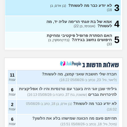
3
לא יודע כבר מה לעשות?
(בן אדם, בן
מתכננת חתונה ראשונה, יש
7
18)
לכם עצות?
(א, בת 28)
עצות
4
האם מה שאני מרגיש זה הגיוני
אמא של בת זוגתי הרימה עליה יד, מה
8
ותקין?
לעשות?
(לירון, בן 31)
(אנונימי, בן 22)
עצות
איך להתגבר על רצון לקשר
12
האם הסתרת פרופיל פיקטיבי ומחיקת
5
לפני הזמן?
(אנונימית, בת 21)
חיפושים נחשב בגידה?
עצות
(בדרןהסקרן, בן
33)
כשאתם רואים מישהי ברשתות
13
החברתיות שהכול אצלה סביב
עצות
הבילויים, זה מוריד לכם?
(לחם ושעשועים, בן 36)
שאלות חדשות ב
כשרבתי עם בת הזוג שלי,
13
דחפתי אותה מתוך כעס. איך
חברה שלי חושבת שאני קמצן, מה לעשות?
עצות
11
להתמודד?
(אלכס, שם בדוי, בן
(ליאור, גיל: 23, נכתב ב-05/08/26 16:22)
עצות
40)
גיליתי שבן זוגי היה בעבר עם טרנסיות והיו לו אפליקציות
6
איך להסביר לה שאני רוצה
20
להיכרויות גברים
(שושנה, בת 37, כתבה ב-05/08/26 16:13)
עצות
להיפרד?
(עידן, בן 27)
עצות
לא יודע כבר מה לעשות?
(בן אדם, בן 18, כתב ב-05/08/26
2
בעיות ביני לבית הזוג, מה
6
לעשות?
(אנונימי, בן 24)
16:02)
עצות
עצות
לא משלמת בדייטים
תהיתם פעם מה הכוונה שמישהו בלע את הלשון?
(אלי, בן
9
6
עצות
29)
(מיכל, גיל: 18, נכתב ב-05/08/26 15:51)
עצות