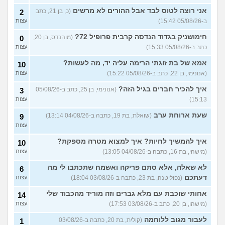
יוצאת איתו היום לדייט ראשון
3
אני רוצה לטוס לבד אבל ההורים לא מרשים
(כ, בן 21, כתב
2
(אנונימית, בת 18)
עצות
ב-05/08/26 15:42)
עצות
להתחיל עם בנות בים/ הליכה
8
חימושניק בגדוד הנדסה קרבית פרופיל 72?
(מוהנדס, בן 20,
0
בטיילת או מועדון?
(רואי, בן
עצות
כתב ב-05/08/26 15:33)
עצות
26)
לוקח אותי לדייטים גרועים
אמא של בת זוגתי הרימה עליה יד, מה לעשות?
17
10
האם להמשיך?
(נטע, בת 21)
עצות
(אנונימי, בן 22, כתב ב-05/08/26 15:22)
עצות
איך להכיר חברים בגיל הזה?
עוד שאלות חדשות במדור
(אנונימי, בן 25, כתב ב-05/08/26
3
15:13)
עצות
שעת ארוחת ערב
(שואלת, בת 19, כתבה ב-04/08/26 13:14)
9
עצות
איך להמשיך לחיות? איך למצוא מטרה מספקת?
10
(מישהי, בת 16, כתבה ב-04/08/26 13:05)
עצות
לא שאלה, אלא סתם פריקה ואשמח שתכתבו לי מה
6
דעתכם
(נפוליטנה, בת 23, כתבה ב-03/08/26 18:04)
עצות
אחותי שוכבת עם מלא גברים וזה מוריד מהכבוד שלי
14
(מישהו, בן 20, כתב ב-03/08/26 17:53)
עצות
לעבור מגוב ללוחמה
(קולית, בת 20, כתבה ב-03/08/26
1