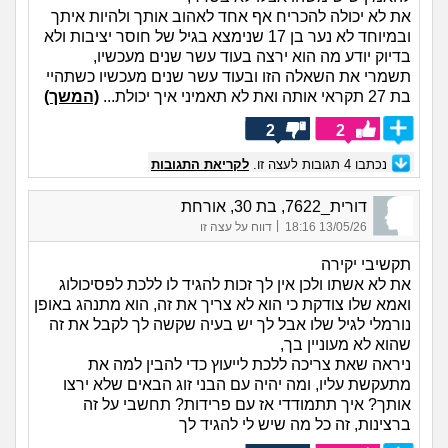
את לא יכולה להכריח אף אחד לאהוב אותך ולהיות איתך
ובמיוחד לא נער בן 17 שנימצא בגיל של חוסר יציבות ולא
בדיוק יודע מה הוא ירצה בעוד עשר שנים מעכשיו,
תשמרי את השאלה הזו ובעוד עשר שנים מעכשיו כשתהיי
בת 27 תקראי אותה ואת לא תאמיני איך יכולת...
(המשך)
2
2
נכתבו
4
תגובות לעצה זו.
לקריאת התגובות
דורית_7622, בת 30, אורחת
|
13/05/26 18:16
דווח על עצה זו
תקשיבי יקירה
את לא אשתו ולכן אין לך זכות להגיד לו ללכת לפסיכולוג
ואמא שלו צודקת כי הוא לא צריך את זה, הוא מתנהג באופן
נורמלי לגיל שלו אבל לך יש בעיה שקשה לך לקבל את זה
שהוא לא מעוניין בך,
ניראה שאת צריכה ללכת לייעוץ כדי להבין למה את
מתעקשת עליו, ומה יהיה עם הבני זוג הבאים שלא ירצו
אותך? איך תתמודדי אז עם פרידות? תחשבי על זה
ברצינות, זה כל מה שיש לי להגיד לך