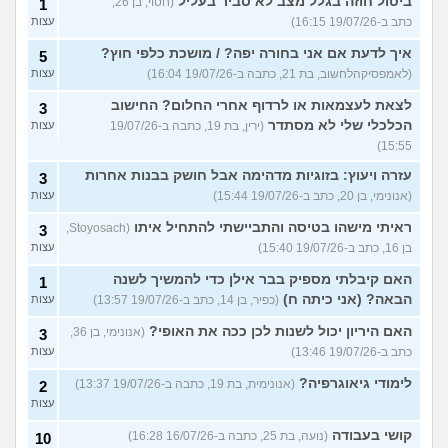
ביטול חוזה בגלל מצב לא סביר בעליל
(חסוי, בן 26,
1
כתב ב-19/07/26 16:15)
עצות
איך לדעת אם אני בחורה יפה? / מושכת כלפי חוץ?
5
(לאמפסיקהלחשוב, בת 21, כתבה ב-19/07/26 16:04)
עצות
לצאת לעצמאות או לרדוף אחרי החלום? החישוב
3
הכלכלי שלי לא מסתדר
(ירין, בת 19, כתבה ב-19/07/26
עצות
15:55)
עזרה ויעוץ: בזוגיות מדהימה אבל חושק בבנות אחרות
3
(אנונימי, בן 20, כתב ב-19/07/26 15:44)
עצות
ראיתי מישהו בטיסה והתביישתי להתחיל איתו
(Stoyosach,
3
בן 16, כתב ב-19/07/26 15:40)
עצות
האם קיבלתי מספיק בבר אילן כדי להמשיך לשנה
1
הבאה? (אני כיתה ח)
(כפיר, בן 14, כתב ב-19/07/26 13:57)
עצות
האם היריון יכול לשנות לכן ככה את האופי?
(אנונימי, בן 36,
3
כתב ב-19/07/26 13:46)
עצות
לימודי גיאוגרפיה?
(אנונימית, בת 19, כתבה ב-19/07/26 13:37)
2
עצות
קושי בעבודה
(נועה, בת 25, כתבה ב-16/07/26 16:28)
10