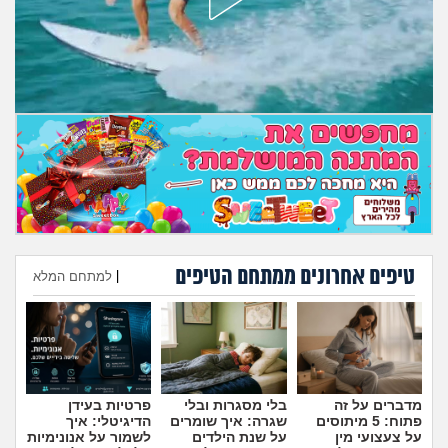
מה שעובר עליי
שומרים על הגוף
פיננסי וכלכלה
בין הסדינים
חיות מחמד
יוקר המחיה
טיפים אחרונים ממתחם הטיפים
|
למתחם המלא
הוספת טיפ
גאווה
מדברים על זה
בלי מסגרות ובלי
פרטיות בעידן
פתוח: 5 מיתוסים
שגרה: איך שומרים
הדיגיטלי: איך
על צעצועי מין
על שנת הילדים
לשמור על אנונימיות