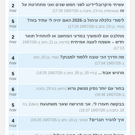
עשיתי מיקרובליידינג לפני חמש שנים ואני מתחרטת על
2
זה
(אנונימית, בת 23, כתבה ב-19/07/26 17:35)
עצות
לימודי כלכלה וניהול ב-2026 האם יהיה לי עתיד בזה?
5
(כפיר, בן 23, כתב ב-19/07/26 17:24)
עצות
מתלבט אם להמשיך במדעי המחשב או להתחיל תואר
2
חדש – אשמח לעצה אמיתית
(מדמח, בן 21, כתב ב-19/07/26
עצות
17:13)
מה הדרך הכי טובה ללמוד למבחן?
(אודי, בן 20, כתב
4
ב-19/07/26 17:04)
עצות
מרגיש אבוד...
(בדוי 30, בן 30, כתב ב-19/07/26 16:55)
5
עצות
בחור עם יותר נסיון מנשק גרוע
(היוש, בת 29, כתבה
6
ב-19/07/26 16:46)
עצות
בבקשה תעזרו לי. אני מרגישה שאני משתגעת
(Eden, בת
5
18, כתבה ב-19/07/26 16:37)
עצות
איך להכיר חברים?
(טוהר, בן 16, כתב ב-19/07/26 16:26)
4
עצות