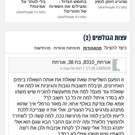
שהגיע הזמן לנפץ
בחופש הגדול -
בלי לוותר על
ומצילים את השפיות
אמינות?
(מערכת AskPeople)
של ההורים?
(מערכת AskPeople)
(מערכת AskPeople)
עצות הגולשים (
2
)
כיצד להציג?
מהאהודות
מהפחות אהודות
מהחדשות
אורחת_8310, בת 38, אורחת
|
13/05/26 17:26
דווח על עצה זו
זו הפעם השלישית שאת שואלת את אותה השאלה בימים
האחרונים, וקיבלת תשובות טובות והגיוניות אז למה את
שואלת עוד פעם? למה את מתעקשת להוכיח שיש משהו
לא בסדר איתו? למה זה כל כך חשוב לך?
אמא שלו צודקת באלף אחוז, זה מאוד נורמלי איך שהוא
מתנהג ומרגיש בגיל הנעורים, אולי את זו שצריכה ללכת
לייעוץ ולהבין למה את מרגישה ככה, למה קשה לך לשחרר
ולהמשיך הלאה? ומה יהיה עם החבר הבא שגם הוא אולי
יתנהג ככה? אולי קשה לך לקחת אכזבות ולכן את רוצה
להאמין שיש משהו אצלו לא בסדר,