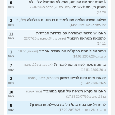
6 שנים יחד עם הבן זוג, והוא לא מסתכל עליי ולא
9
חושק בי, מה לעשות?
(כינוי, בת 26, כתבה ב-22/07/26
עצות
14:29)
שילוב משרה מלאה עם לימודים דו חוגיים בכלכלה
(אלון, בן
3
22, כתב ב-22/07/26 14:20)
עצות
האם יש מישהי שמזדהה עם בדידות חברתית
11
כתוצאה ממראה חיצוני?
(אחת, בת 34, כתבה ב-22/07/26
עצות
14:11)
ויתור על לוחמה בבקו״ם מה עושים אחרי?
(אנונימי, בת 18,
1
כתבה ב-22/07/26 14:02)
עצות
בן זוג שמכור לפורנו, מה לעשות?
(אנונימי, בת 19, כתבה
7
ב-22/07/26 13:51)
עצות
יוצאת איתו היום לדייט ראשון
(אנונימית, בת 18, כתבה
3
ב-22/07/26 13:42)
עצות
האם זה נקרא חשיפה של הגוף בפומבי?
(בחור ישיבה,
10
בן 22, כתב ב-20/07/26 17:33)
עצות
להתחיל עם בנות בים/ הליכה בטיילת או מועדון?
8
(רואי, בן 26, כתב ב-20/07/26 17:22)
עצות