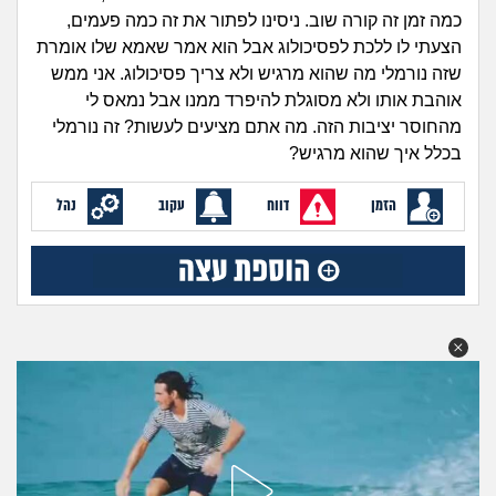
זוגיות
חיפוש שאלות
כמה זמן זה קורה שוב. ניסינו לפתור את זה כמה פעמים,
|
הצעתי לו ללכת לפסיכולוג אבל הוא אמר שאמא שלו אומרת
היריון ולידה
הרשמה
התחברות
שזה נורמלי מה שהוא מרגיש ולא צריך פסיכולוג. אני ממש
אוהבת אותו ולא מסוגלת להיפרד ממנו אבל נמאס לי
הורות ומשפחה
מהחוסר יציבות הזה. מה אתם מציעים לעשות? זה נורמלי
בכלל איך שהוא מרגיש?
מתבגרים
הזמן
דווח
עקוב
נהל
מהבקו"ם... ועד מתי?!
לימודים וסטודנטים
עבודה וקריירה
חברים ואנשים
בית, שכנים ושותפים