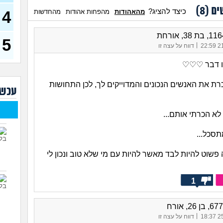
דחפת
ים (
8
)
להת
כיצד להציג?
4
מהאהודות
מהפחות אהודות
מהחדשות
40)
איך 
להי
5
|
21/
דווח על עצה זו
בעיו
לעש
ו דבר ♡♡♡
לא 
רת את האנשים הנכונים והמדוייקים לך, לכן התחושות
עכשי
29)
יוצא
(אנוני
לא הכרתי אותם...
להתח
תסכל...
בטיי
26)
פשוט להיות לבד מאשר להיות עם מי שלא טוב ונכון לי
לוקח
האם
1
|
25/
דווח על עצה זו