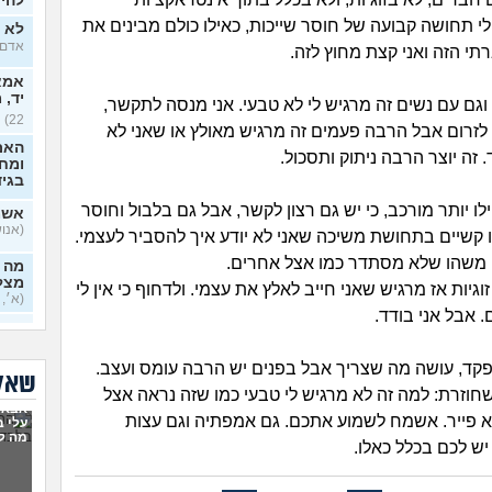
להיכ
לי תחושה קבועה של חוסר שייכות, כאילו כולם מבינים את
לא י
אדם, ב
 הזה ואני קצת מחוץ לזה.
אמא 
יד, 
וגם עם נשים זה מרגיש לי לא טבעי. אני מנסה לתקשר,
22)
, לזרום אבל הרבה פעמים זה מרגיש מאולץ או שאני לא
האם
 זה יוצר הרבה ניתוק ותסכול.
ומח
בגי
ילו יותר מורכב, כי יש גם רצון לקשר, אבל גם בלבול וחוסר
אשמ
(אנושי,
לו קשיים בתחושת משיכה שאני לא יודע איך להסביר לעצמי.
 משהו שלא מסתדר כמו אצל אחרים.
מה א
מצלי
זוגיות אז מרגיש שאני חייב לאלץ את עצמי. ולדחוף כי אין לי
(א׳, ב
 אבל אני בודד.
בזוג
בדיי
פקד, עושה מה שצריך אבל בפנים יש הרבה עומס ועצב.
שאלו
אקס
וזרת: למה זה לא מרגיש לי טבעי כמו שזה נראה אצל
אבא 
בן 33)
א פייר. אשמח לשמוע אתכם. גם אמפתיה וגם עצות
עלי 
מה ל
בחיי
יש לכם בכלל כאלו.
יודע
בכל