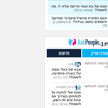
י אותה מתוך כעס. איך
עצות
מודד?
(אלכס, שם בדוי, בן
אמא של בת זוגתי הרימה עליה יד, מה
לעשות?
(אנונימי, בן 22)
להסביר לה שאני רוצה
20
האם הסתרת פרופיל פיקטיבי ומחיקת
פרד?
(עידן, בן 27)
עצות
חיפושים נחשב בגידה?
(בדרןהסקרן, בן
33)
ת ביני לבית הזוג, מה
6
ות?
(אנונימי, בן 24)
עצות
משלמת בדייטים
(אלי, בן
9
עצות
ו ב-
ת איתו היום לדייט ראשון
3
עוררו עניין
חדשות
מית, בת 18)
עצות
יל עם בנות בים/ הליכה
8
זוגיות
לת או מועדון?
(רואי, בן
עצות
אבא של בעלי מסתכל
עלי בצורה מחפיצה, מה
 אותי לדייטים גרועים
17
לעשות?
(ליה, בת 27)
 להמשיך?
(נטע, בת 21)
עצות
הורות ומשפחה
עוד שאלות חדשות במדור
אמא שלי לוחצת עליי
להתחתן בשידוך עם כל
אחת שיש לה דופק, מה
לעשות?
(אריאל, בן 23)