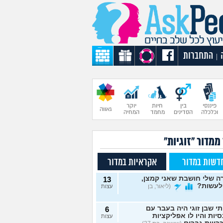
התחברות
|
פיננסי
בין
חיות
יוקר
גאווה
וכלכלה
הסדינים
מחמד
המחיה
ממדור "זוגיות"
דשות במדור
אקראיות במדור
 שלי חושבת שאני קמצן,
13
לעשות?
(ליאור, בן
עצות
תי שבן זוגי היה בעבר עם
6
יות והיו לו אפליקציות
עצות