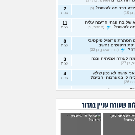
רויות גברים
(שושנה, בת 37)
ודע כבר מה לעשות?
(בן
2
ן 18)
עצות
של בת זוגתי הרימה עליה
11
מה לעשות?
(אנונימי, בן
עצות
 הסתרת פרופיל פיקטיבי
8
יקת חיפושים נחשב
עצות
דה?
(בדרןהסקרן, בן 33)
ח לעזרה אמיתית וכנה
3
 בן 27)
עצות
ני עושה לא נכון שלא
4
ח לי במערכות יחסים?
עצות
ת 26)
בת 28 ואף פעם לא הייתי
6
יות, האם לשקר על כך
עצות
ט ראשון?
(רווקה, בת 28)
ת שעוררו עניין במדור
ית מתנהגת מוזר?
(אנונימי,
3
של בעלי מסתכל
האם להתגרש בשביל
עצות
בצורה מחפיצה,
אהבה? או שזה רק
עשות?
ריגוש?
ם לא הייתי בזוגיות ואני לא
7
 איך. איך נכנסים לזוגיות
עצות
ל?
(דור, בן 25)