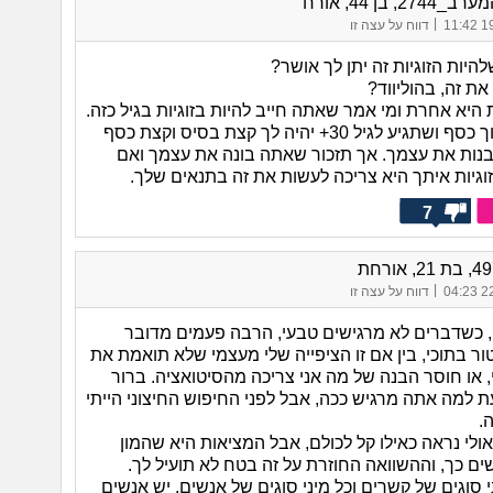
27, בן 44, אורח
|
19/
דווח על עצה זו
היות הזוגיות זה יתן לך אושר?
ת זה, בהוליווד?
היא אחרת ומי אמר שאתה חייב להיות בזוגיות בגיל כזה.
תעבוד תחסוך כסף ושתגיע לגיל 30+ יהיה לך קצת בסיס וקצת כסף
בנות את עצמך. אך תזכור שאתה בונה את עצמך ואם
וגיות איתך היא צריכה לעשות את זה בתנאים שלך.
7
|
22/
דווח על עצה זו
, כשדברים לא מרגישים טבעי, הרבה פעמים מדובר
ר בתוכי, בין אם זו הציפייה שלי מעצמי שלא תואמת את
, או חוסר הבנה של מה אני צריכה מהסיטואציה. ברור
ת למה אתה מרגיש ככה, אבל לפני החיפוש החיצוני הייתי
.
אולי נראה כאילו קל לכולם, אבל המציאות היא שהמון
ים כך, וההשוואה החוזרת על זה בטח לא תועיל לך.
י סוגים של קשרים וכל מיני סוגים של אנשים, יש אנשים