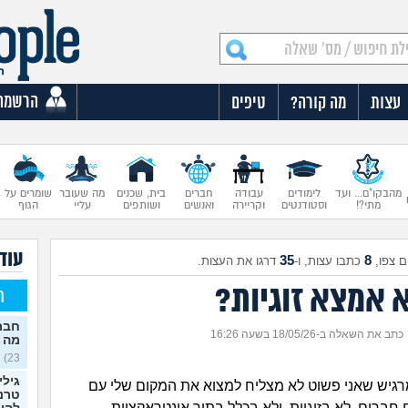
הרשמה
עצות
מה קורה?
טיפים
מהבקו"ם... ועד
לימודים
עבודה
חברים
בית, שכנים
מה שעובר
שומרים על
מתי?!
וסטודנטים
וקריירה
ואנשים
ושותפים
עליי
הגוף
עוד 
35
8
 צפו,
כתבו עצות, ו-
דרגו את העצות.
 אמצא זוגיות?
ח
חברה
כתב את השאלה ב-18/05/26 בשעה 16:26
מה 
23)
גילי
גיש שאני פשוט לא מצליח למצוא את המקום שלי עם
טרנס
חברים, לא בזוגיות, ולא בכלל בתוך אינטראקציות