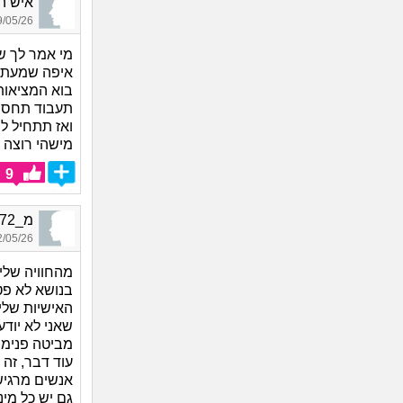
איש המערב_44
05/26 11:42
מי אמר לך של
איפה שמעת א
בוא המציאות 
ואז תתחיל ל
מישהי רוצה ז
9
מ_4972, בת 21, אורחת
05/26 04:23
מהחוויה שלי
בנושא לא פטו
האישיות שלי
שאני לא יודע
מביטה פנימה
עוד דבר, זה 
אנשים מרגיש
גם יש כל מינ