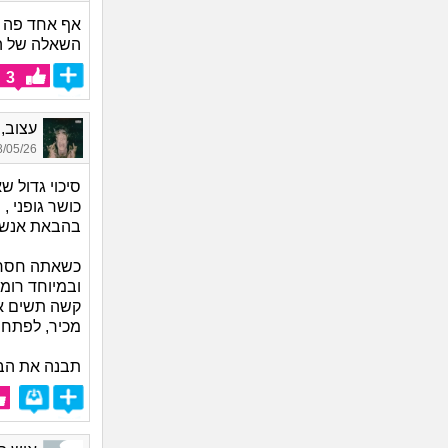
אף אחד פה ל
השאלה של הא
3
עצוב, בן
05/26 20:55
סיכוי גדול 
כושר גופני ,
בהבאת אנשי
כשאתה חסר ב
ובמיוחד רומנ
קשה תשים א
מכיר, לפתח ש
תבנה את הבי