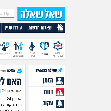
שאלות חדשות
עוררו עניין
המצב
היריון
הורות
זוגיות
מתבגרים
הבטחוני
ולידה
ומשפחה
שאלה
396682
9250
אנשים
האם לא
הזמן
דווח
אנונימי בן 24
|
אני בן 24
עקוב
כבר תקופה מר
אנשים. לא עם 