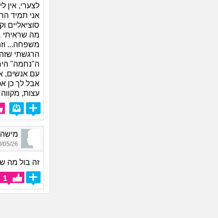
לצערי, אין ל
אני תמיד הר
סוציאליים וק
מה שראיתי ב
משפחה... וז
הרגשתי שזה 
ה"נחמה" היח
עם אנשים, אפ
אבל לך כן אכ
עצות, מקווה 
מישהי_9408, בת 28,
05/26 11:36
זה בול מה ש
1