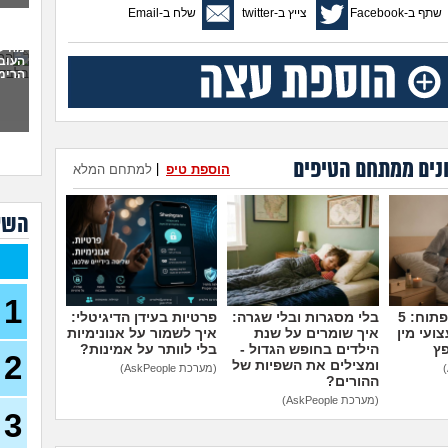
שתף ב-Facebook
צייץ ב-twitter
שלח ב-Email
לתת 
כמו
מה ל
העוב
לעש
הרימה
(אנונימ
מבוא
להתח
הטע
נים ממתחם הטיפים
הוספת טיפ
|
למתחם המלא
בחו
מתכנ
השא
לכם
האם 
ותקי
1
איך 
מדברים על זה פתוח: 5
בלי מסגרות ובלי שגרה:
פרטיות בעידן הדיגיטלי:
לפני
ועי מין
איך שומרים על שנת
איך לשמור על אנונימיות
פץ
הילדים בחופש הגדול -
בלי לוותר על אמינות?
2
כשא
ומצילים את השפיות של
(מערכת AskPeople)
החב
ההורים?
הביל
(מערכת AskPeople)
(לחם 
3
כשרב