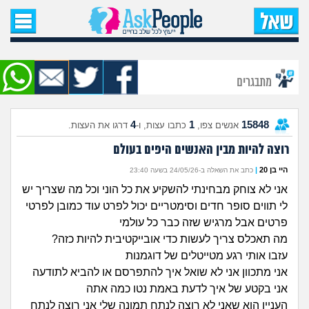
עמוד הבית
שאל שאלה
מתבגרים
שאלות חדשות
4
1
15848
אנשים צפו,
כתבו עצות, ו-
דרגו את העצות.
שאלות שעוררו עניין
רוצה להיות מבין האנשים היפים בעולם
עצות חדשות
היי בן 20
|
כתב את השאלה ב-24/05/26 בשעה 23:40
אני לא צוחק מבחינתי להשקיע את כל הוני וכל מה שצריך יש
מה קורה כאן?
לי תווים סופר חדים וסימטריים יכול לפרט עוד כמובן לפרטי
פרטים אבל מרגיש שזה כבר כל עולמי
מתחם הטיפים
מה תאכלס צריך לעשות כדי אובייקטיבית להיות כזה?
עזבו אותי רגע מטייטלים של דוגמנות
מדורים
אני מתכוון אני לא שואל איך להתפרסם או להביא לתודעה
אני בקטע של איך לדעת באמת נטו כמה אתה
העניין הוא שאני לא רוצה לנתח תמונה שלי אני רוצה לנתח