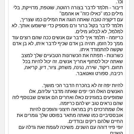
וכו'.
דיבור - תלמד לדבר בצורה רהוטה, שוטפת, מדוייקת, בלי
מילים כמו "כאילו כזה" או אהמם"
עם דיקציה טובה שאתה הוגה את המילים כמו שצריך,
תלמד לדבר בקול ברור ורם מספיק כדי שישמעו אותך. לא
למלמל, לא לבלוע מילים.
כריזמה - תלמד איך לדבר עם אנשים ככה שהם רוצים עוד
ממך כל הזמן. תהיה בן אדם שכיף לדבר איתו, לא בן אדם
שקשה להתמודד איתו.
כשרונות - תפתח את הכשרונות הטבעיים שלך למצב
שאתה יכול לסחוף אחריך אנשים. זה יכול להיות בכל
תחום. ריקוד, שירה, נגינה, משחק, ציור, דיון, קריאה,
רכיבה, ספורט וואטאבר.
להיות יפה זה לא בהכרח הדבר הכי מושך.
האנשים האלו הכי יפים שאתה מדבר עליהם, אלו
שמופיעים במגזינים כאלו ואחרים הם אנשים שבנוסף לזה
שהם נראים טוב יש להם כריזמה.
אלו שמתרכזים רק במראה חיצוני והופכים להיות
אובססיביים כמו שאתה מתאר בפוסט שלך גומרים את
החיים שלהם ריקים ובודדים.
יופי פיזי דוהה עם השנים. משיכה לעומת זאת גדלה עם
השנים.