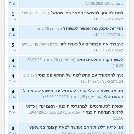
כתבה ב-29/07/26 17:05)
עצות
לתת לה זמן ולהשאיר המצב כמו שהוא?
(Flo-T, בן 41, כתב
1
ב-29/07/26 16:56)
עצות
תדירות סקס, מה אפשר לעשות?
(נשוי, בן 28, כתב
8
ב-29/07/26 16:45)
עצות
איבדתי את הבתולים על נערת ליווי
(סתם מישהו, בן 17, כתב
5
ב-29/07/26 16:34)
עצות
לעשות קרחת ולשים פאה
(אנונימי, בן 20, כתב ב-29/07/26
4
16:23)
עצות
איך להתמודד עם ההשלכות של התקף פסיכוטי?
(ג'וני, בן
4
24, כתב ב-29/07/26 16:14)
עצות
מבואס שלא היה לי אומץ להתחיל עם מישהי שהיא בול
4
הטעם שלי
(אנונימי, בן 25, כתב ב-29/07/26 16:05)
עצות
שאלה לסטודנטים ולמהנדסי תוכנה - האם עדיין כדאי
4
ללמוד הנדסת תוכנה?
(אסראא, בת 18, כתבה ב-29/07/26
עצות
15:56)
אני כרגע רלשית האם אפשר לצאת קצונה במשאן?
0
(טל11, בת 19, כתבה ב-26/07/26 16:47)
עצות