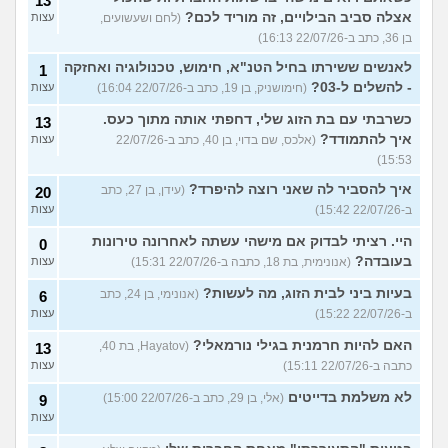
13
אצלה סביב הבילויים, זה מוריד לכם?
(לחם ושעשועים,
עצות
בן 36, כתב ב-22/07/26 16:13)
לאנשים ששירתו בחיל הטנ"א, חימוש, טכנולוגיה ואחזקה
1
- להשלים ל-03?
(חימושניק, בן 19, כתב ב-22/07/26 16:04)
עצות
כשרבתי עם בת הזוג שלי, דחפתי אותה מתוך כעס.
13
איך להתמודד?
(אלכס, שם בדוי, בן 40, כתב ב-22/07/26
עצות
15:53)
איך להסביר לה שאני רוצה להיפרד?
(עידן, בן 27, כתב
20
ב-22/07/26 15:42)
עצות
היי. רציתי לבדוק אם מישהי עשתה לאחרונה טירונות
0
בעובדה?
(אנונימית, בת 18, כתבה ב-22/07/26 15:31)
עצות
בעיות ביני לבית הזוג, מה לעשות?
(אנונימי, בן 24, כתב
6
ב-22/07/26 15:22)
עצות
האם להיות חרמנית בגילי נורמאלי?
(Hayatov, בת 40,
13
כתבה ב-22/07/26 15:11)
עצות
לא משלמת בדייטים
(אלי, בן 29, כתב ב-22/07/26 15:00)
9
עצות