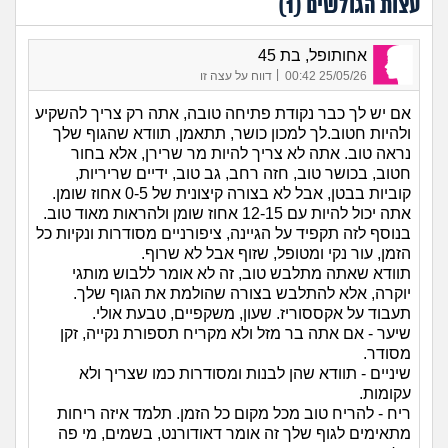
עצות הגולשים (
1
)
אחותופל, בת 45
|
25/05/26 00:42
דווח על עצה זו
אם יש לך כבר נקודת פתיחה טובה, אתה רק צריך להשקיע
ולהיות חטוב.לך למכון כושר, תתאמן, תוודא שהגוף שלך
נראה טוב. אתה לא צריך להיות מר שרירן, אלא בחור
חטוב, בכושר טוב, חזה רחב, גב טוב, ידיים שריריות,
קוביות בבטן, אבל לא בצורה קיצונית של 0-5 אחוז שומן.
אתה יכול להיות עם 12-15 אחוז שומן ולהראות מאוד טוב.
בנוסף לזה תקפיד על הגיינה, ציפורניים מסודרות ונקיות כל
הזמן, עור נקי ומטופל, שזוף אבל לא שרוף.
תוודא שאתה מתלבש טוב, זה לא אומר ללבוש מותגי
יוקרה, אלא להתלבש בצורה שהולמת את הגוף שלך.
תעבוד על אקססוריז. שעון, משקפיים, טבעת אולי.
שיער - אם אתה בר מזל ולא מקריח תספורת נקייה, זקן
מסודר.
שיניים - תוודא שהן לבנות ומסודרות כמו שצריך ולא
עקומות.
ריח - להריח טוב מכל מקום כל הזמן. תלמד איזה ריחות
מתאימים לגוף שלך זה אומר דאודורנט, בשמים, מי פה