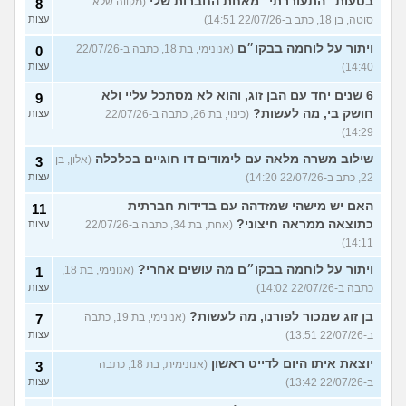
בטעות "התעוררתי" מאחת החברות שלי
(מקווה שלא
8
סוטה, בן 18, כתב ב-22/07/26 14:51)
עצות
ויתור על לוחמה בבקו״ם
(אנונימי, בת 18, כתבה ב-22/07/26
0
14:40)
עצות
6 שנים יחד עם הבן זוג, והוא לא מסתכל עליי ולא
9
חושק בי, מה לעשות?
(כינוי, בת 26, כתבה ב-22/07/26
עצות
14:29)
שילוב משרה מלאה עם לימודים דו חוגיים בכלכלה
(אלון, בן
3
22, כתב ב-22/07/26 14:20)
עצות
האם יש מישהי שמזדהה עם בדידות חברתית
11
כתוצאה ממראה חיצוני?
(אחת, בת 34, כתבה ב-22/07/26
עצות
14:11)
ויתור על לוחמה בבקו״ם מה עושים אחרי?
(אנונימי, בת 18,
1
כתבה ב-22/07/26 14:02)
עצות
בן זוג שמכור לפורנו, מה לעשות?
(אנונימי, בת 19, כתבה
7
ב-22/07/26 13:51)
עצות
יוצאת איתו היום לדייט ראשון
(אנונימית, בת 18, כתבה
3
ב-22/07/26 13:42)
עצות