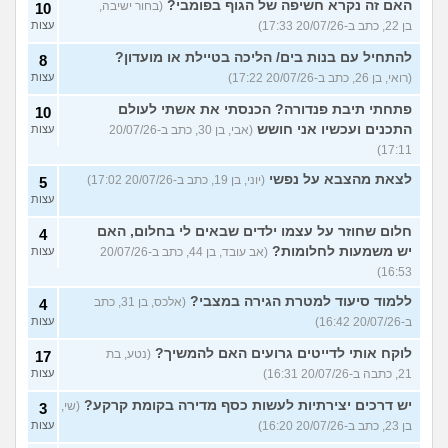
האם זה נקרא חשיפה של הגוף בפומבי?
(בחור ישיבה,
10
בן 22, כתב ב-20/07/26 17:33)
עצות
להתחיל עם בנות בים/ הליכה בטיילת או מועדון?
8
(רואי, בן 26, כתב ב-20/07/26 17:22)
עצות
פתחתי תיבת פנדורה? הכנסתי את אשתי לעולם
10
התכנים ועכשיו אני חושש
(אבי, בן 30, כתב ב-20/07/26
עצות
17:11)
לצאת מהצבא על נפשי
(יוני, בן 19, כתב ב-20/07/26 17:02)
5
עצות
חלום שחוזר על עצמו ילדים שבאים לי בחלום, האם
4
יש משמעות לחלומות?
(אב עובד, בן 44, כתב ב-20/07/26
עצות
16:53)
ללמוד סיעוד למטרת הגירה במצבי?
(אלכס, בן 31, כתב
4
ב-20/07/26 16:42)
עצות
לוקח אותי לדייטים גרועים האם להמשיך?
(נטע, בת
17
21, כתבה ב-20/07/26 16:31)
עצות
יש דרכים יצירתיות לעשות כסף מדירה בקומת קרקע?
(שי,
3
בן 23, כתב ב-20/07/26 16:20)
עצות