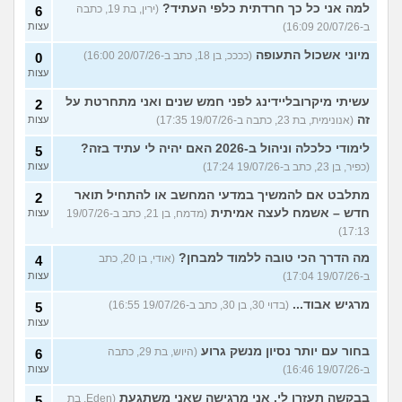
למה אני כל כך חרדתית כלפי העתיד?
(ירין, בת 19, כתבה
6
ב-20/07/26 16:09)
עצות
מיוני אשכול התעופה
(ככככ, בן 18, כתב ב-20/07/26 16:00)
0
עצות
עשיתי מיקרובליידינג לפני חמש שנים ואני מתחרטת על
2
זה
(אנונימית, בת 23, כתבה ב-19/07/26 17:35)
עצות
לימודי כלכלה וניהול ב-2026 האם יהיה לי עתיד בזה?
5
(כפיר, בן 23, כתב ב-19/07/26 17:24)
עצות
מתלבט אם להמשיך במדעי המחשב או להתחיל תואר
2
חדש – אשמח לעצה אמיתית
(מדמח, בן 21, כתב ב-19/07/26
עצות
17:13)
מה הדרך הכי טובה ללמוד למבחן?
(אודי, בן 20, כתב
4
ב-19/07/26 17:04)
עצות
מרגיש אבוד...
(בדוי 30, בן 30, כתב ב-19/07/26 16:55)
5
עצות
בחור עם יותר נסיון מנשק גרוע
(היוש, בת 29, כתבה
6
ב-19/07/26 16:46)
עצות
בבקשה תעזרו לי. אני מרגישה שאני משתגעת
(Eden, בת
5