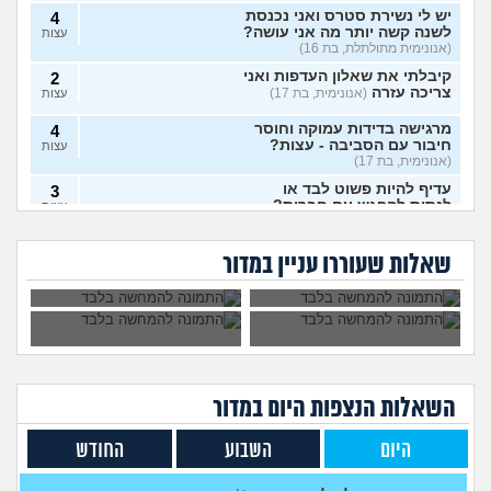
יש לי נשירת סטרס ואני נכנסת
4
לשנה קשה יותר מה אני עושה?
עצות
(אנונימית מתולתלת, בת 16)
קיבלתי את שאלון העדפות ואני
2
צריכה עזרה
(אנונימית, בת 17)
עצות
מרגישה בדידות עמוקה וחוסר
4
חיבור עם הסביבה - עצות?
עצות
(אנונימית, בת 17)
עדיף להיות פשוט לבד או
3
לנסות להפגש עם חברות?
עצות
האם כל בני האדם
האם לצאת למסע
(אנונימית, בת 17)
צריכים להעמיד
פולין?
איך לפרוש מהבית
אמר שמסובך יותר
צאצאים?
האם לפרוש מהכינור?
7
ספר?
אצלו לספר להורים כי
שאלות שעוררו עניין במדור
הם רואים ישר
עצות
(nono, בת 15)
לחתונה, זה לגיטימי או
לא?
איך לומר להורים שאני רוצה
9
להיות חילוני?
(אהרן, בן 17)
עצות
אני מתבייש ולא יודע מה
3
לעשות בקיץ בים או בריכה
עצות
(אנונימי, בן 13)
השאלות הנצפות ה
יום
במדור
אם אני כותב למנהלת או פותח
5
עליהם אירוע במשטרה כמה זה
עצות
היום
השבוע
החודש
יכול להועיל?
(Eros, בן 40)
בת 16, והשיער שלי ממש נושר
7