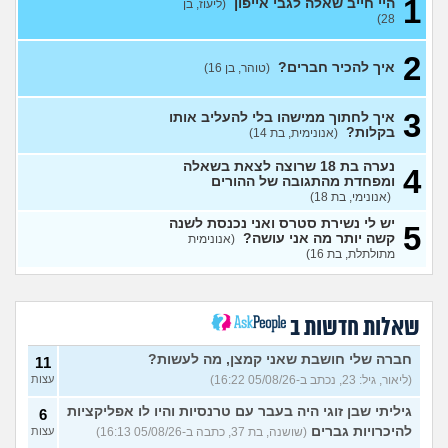
1
ואני לא יודעת מה לעשות?
היי חייב שאלה לגבי אייפון
עצות
(ליעוז, בן
28)
(אליאנה, בת 16)
מה לעשות בנוגע לספר שלי?
3
2
(בדוי, בן 17)
עצות
איך להכיר חברים?
(טוהר, בן 16)
אין לי על מה לדבר אני מרגישה
5
לא מעניינת
(ילדה, בת 16)
עצות
3
איך לחתוך ממישהו בלי להעליב אותו
בקלות?
(אנונימית, בת 14)
בקרת הורים בגלישה
(Rin, בת
3
17)
עצות
נערה בת 18 שרוצה לצאת בשאלה
4
ומפחדת מהתגובה של ההורים
נשארתי לבד בעולם
(ליאן, בת 13)
3
(אנונימי, בת 18)
עצות
יש לי נשירת סטרס ואני נכנסת לשנה
5
רוצה להיות מבין האנשים
קשה יותר מה אני עושה?
(אנונימית
1
היפים בעולם
מתולתלת, בת 16)
(היי, בן 20)
עצות
אני מבית חרדי ויש לי חבר, איך
3
להפטר מרגשות אשם?
עצות
(מבולבלת בת 17, בת 17)
שאלות חדשות ב
חרדי שרוצה להיות חילוני איך
7
לומר להורים?
(אהרן, בן 16)
עצות
חברה שלי חושבת שאני קמצן, מה לעשות?
11
(ליאור, גיל: 23, נכתב ב-05/08/26 16:22)
עצות
מתמטיקה בגרות ומגן
(אנןנימי,
5
בת 17)
עצות
גיליתי שבן זוגי היה בעבר עם טרנסיות והיו לו אפליקציות
6
להיכרויות גברים
(שושנה, בת 37, כתבה ב-05/08/26 16:13)
עצות
מתלבטת לגבי שנה הבאה
5