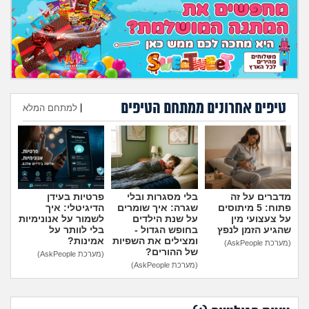
מה שעובר עליי
שומרים על הגוף
פיננסי וכלכלה
טיפים אחרונים ממתחם הטיפים
|
למתחם המלא
בין הסדינים
הוספת טיפ
חיות מחמד
יוקר המחיה
מדברים על זה
בלי מסגרות ובלי
פרטיות בעידן
פתוח: 5 מיתוסים
שגרה: איך שומרים
הדיגיטלי: איך
גאווה
על צעצועי מין
על שנת הילדים
לשמור על אנונימיות
שהגיע הזמן לנפץ
בחופש הגדול -
בלי לוותר על
ומצילים את השפיות
אמינות?
(מערכת AskPeople)
של ההורים?
(מערכת AskPeople)
(מערכת AskPeople)