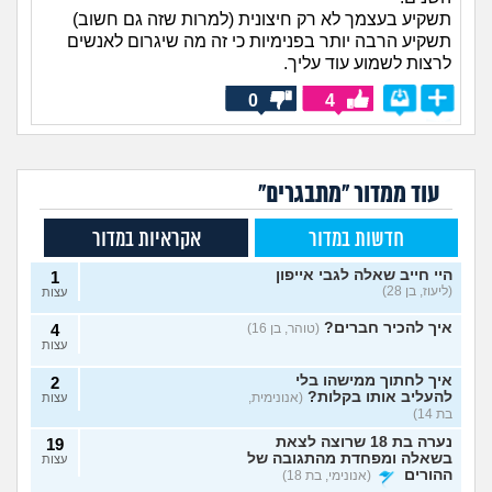
תשקיע בעצמך לא רק חיצונית (למרות שזה גם חשוב)
תשקיע הרבה יותר בפנימיות כי זה מה שיגרום לאנשים
לרצות לשמוע עוד עליך.
0
4
עוד ממדור "מתבגרים"
חדשות במדור
אקראיות במדור
היי חייב שאלה לגבי אייפון
1
(ליעוז, בן 28)
עצות
איך להכיר חברים?
(טוהר, בן 16)
4
עצות
איך לחתוך ממישהו בלי
2
להעליב אותו בקלות?
(אנונימית,
עצות
בת 14)
נערה בת 18 שרוצה לצאת
19
בשאלה ומפחדת מהתגובה של
עצות
ההורים
(אנונימי, בת 18)