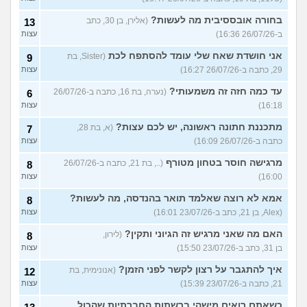
בחורה אובססיבית מה לעשות?
(אלירן, בן 30, כתב
13
ב-26/07/26 16:36)
עצות
אני חושדת שאח שלי עומד להסתפח לכת
(Sister, בת
9
29, כתבה ב-26/07/26 16:27)
עצות
עד כמה חזה זה משמעותי?
(נערה, בת 16, כתבה ב-26/07/26
6
16:18)
עצות
מתכננת חתונה ראשונה, יש לכם עצות?
(א, בת 28,
7
כתבה ב-26/07/26 16:09)
עצות
מרגישה חוסר בטחון מטורף
(.., בת 21, כתבה ב-26/07/26
8
16:00)
עצות
אמא לא רוצה שאלמד תואר בהנדסה, מה לעשות?
8
(Alex, בן 21, כתב ב-23/07/26 16:01)
עצות
האם מה שאני מרגיש זה הגיוני ותקין?
(לירון,
8
בן 31, כתב ב-23/07/26 15:50)
עצות
איך להתגבר על רצון לקשר לפני הזמן?
(אנונימית, בת
12
21, כתבה ב-23/07/26 15:39)
עצות
כשאתם רואים מישהי ברשתות החברתיות שהכול