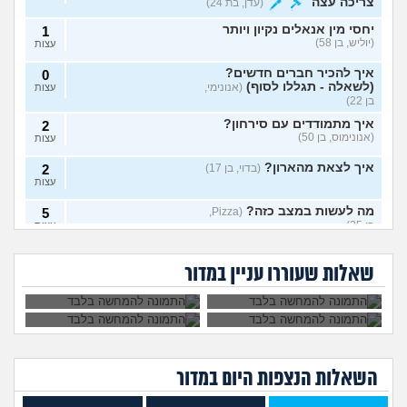
צריכה עצה
(עדן, בת 24)
יחסי מין אנאלים נקיון ויותר
1
(יוליש, בן 58)
עצות
איך להכיר חברים חדשים?
0
(לשאלה - תגללו לסוף)
(אנונימי,
עצות
בן 22)
איך מתמודדים עם סירחון?
2
(אנונימוס, בן 50)
עצות
איך לצאת מהארון?
(בדוי, בן 17)
2
עצות
מה לעשות במצב כזה?
5
(Pizza,
בן 25)
עצות
הבן זוג רוצה ללבוש
שווה לצאת מהארון?
את הבגדים שלי לפני
אתם חושבים
גיליתי שאחי גיי, איך
האם לצאת מהארון
שינוי מין בקבע
(טרנסית בקבע, בת
1
סקס, זה אומר משהו?
שהומואים יכולו
להתמודד עם זה?
בגילי? איך להתגבר
להמשיך לחיות פה
24)
שאלות שעוררו עניין במדור
עצות
על הפחדים מהיציאה?
בכבוד?
שינוי מין בשירות קבע?
(א, בת
0
24)
עצות
שלם עם עצמי אבל דבר אחד
4
לא נותן לי מנוח
(בן, בן 25)
עצות
השאלות הנצפות ה
יום
במדור
איך לקבל את עצמי?
(אנונימוס,
3
בן 17)
עצות