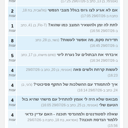
(אנונימי, בן 13, כתב ב-29/07/26 17:25)
עצות
אם לא אגיע לצו גיוס בגלל מצבי הנפשי
(מלשבית, בת 18,
2
כתבה ב-29/07/26 17:05)
עצות
לתת לה זמן ולהשאיר המצב כמו שהוא?
(Flo-T, בן 41, כתב
1
ב-29/07/26 16:56)
עצות
תדירות סקס, מה אפשר לעשות?
(נשוי, בן 28, כתב
8
ב-29/07/26 16:45)
עצות
איבדתי את הבתולים על נערת ליווי
(סתם מישהו, בן 17, כתב
5
ב-29/07/26 16:34)
עצות
לעשות קרחת ולשים פאה
(אנונימי, בן 20, כתב ב-29/07/26
4
16:23)
עצות
איך להתמודד עם ההשלכות של התקף פסיכוטי?
(ג'וני, בן
4
24, כתב ב-29/07/26 16:14)
עצות
מבואס שלא היה לי אומץ להתחיל עם מישהי שהיא בול
4
הטעם שלי
(אנונימי, בן 25, כתב ב-29/07/26 16:05)
עצות
שאלה לסטודנטים ולמהנדסי תוכנה - האם עדיין כדאי
4
ללמוד הנדסת תוכנה?
(אסראא, בת 18, כתבה ב-29/07/26
עצות
15:56)