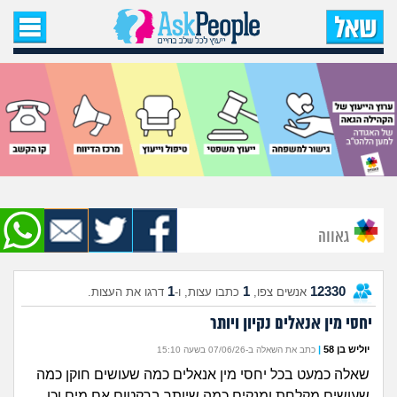
עמוד הבית
שאל שאלה
שאלות חדשות
שאלות שעוררו עניין
עצות חדשות
גאווה
מה קורה כאן?
1
1
12330
אנשים צפו,
כתבו עצות, ו-
דרגו את העצות.
מתחם הטיפים
יחסי מין אנאלים נקיון ויותר
מדורים
יוליש בן 58
|
כתב את השאלה ב-07/06/26 בשעה 15:10
שאלה כמעט בכל יחסי מין אנאלים כמה שעושים חוקן כמה
שעושים מקלחת ומנקים כמה שיותר ברקטום אם מים וכו