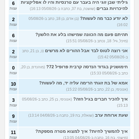
גיליתי שבן זוגי היה בעבר עם טרנסיות והיו לו אפליקציות
איך לדעת אם חבר סטרייט
6
11
בקטע שלי?
(האמנם, בן 29)
עצות
להיכרויות גברים
(שושנה, בת 37, כתבה ב-05/08/26 16:13)
עצות
כיצד לסביות מקיימות יחסי
7
לא יודע כבר מה לעשות?
(בן אדם, בן 18, כתב ב-05/08/26
2
מין?
(ליאן, בת 26)
עצות
16:02)
עצות
חבר שלי תקוע אצלי בגלל
4
תהיתם פעם מה הכוונה שמישהו בלע את הלשון?
6
המלחמה, מה לעשות איתו?
עצות
(מיכל, גיל: 18, נכתב ב-05/08/26 15:51)
עצות
(אנונימי, בן 15)
אני רוצה לטוס לבד אבל ההורים לא מרשים
לסבית או לא לסבית ומה
(כ, בן 21, כתב
2
3
לעשות עם זה?
(מייעצת
עצות
ב-05/08/26 15:42)
עצות
ומתייעצת, בת 18)
חימושניק בגדוד הנדסה קרבית פרופיל 72?
(מוהנדס, בן 20,
0
איך את מתמודדים עם זה
6
(Glop,
כתב ב-05/08/26 15:33)
עצות
בן 22)
עצות
אמא של בת זוגתי הרימה עליה יד, מה לעשות?
10
עוד שאלות חדשות במדור
(אנונימי, בן 22, כתב ב-05/08/26 15:22)
עצות
איך להכיר חברים בגיל הזה?
(אנונימי, בן 25, כתב ב-05/08/26
3
15:13)
עצות
שעת ארוחת ערב
(שואלת, בת 19, כתבה ב-04/08/26 13:14)
9
עצות
איך להמשיך לחיות? איך למצוא מטרה מספקת?
11
(מישהי, בת 16, כתבה ב-04/08/26 13:05)
עצות