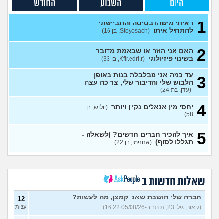
היום
השבוע
החודש
נשיקה עם חבר קרוב אבל לא
7
לצאת מהארון
(בי, בן 15)
עצות
1
ראיתי מישהו בטיסה והתביישתי
להתחיל איתו
(Stoyosach, בן 16)
ילד בן 8 תמיד ידעתי שיהיה גיי
7
(תמר, בת 44)
עצות
2
האם אני הוזה או שבאמת מדובר
בשינוי פיזיולוגי
(Kfir.edri.r, בן 33)
איך עוצרים מישהו שלא מפסיק
6
לשלוח הודעות?
(בדוי, בן 18)
עצות
עד כמה אני מבלבלת בנות באופן
3
איך בחור חרדי אמור לדעת מה
הלבוש שלי והדיבור שלי, צריכה עצה
6
עושים בפעם הראשונה עם
(עדן, בת 24)
עצות
גבר?
(חרדי עם דגש, בן 24)
4
יחסי מין אנאלים נקיון ויותר
(יוליש, בן
איך להמשיך במצב הנוכחי
1
58)
לאור השפעות "מה שהיה"
עצות
(אל, בן 32)
5
איך להכיר חברים חדשים? (לשאלה -
אני גיי ומאוד מפחד ממחלות
8
תגללו לסוף)
(אנונימי, בן 22)
מין, האם מישהו שמע על דוקסי
עצות
- פפ?
(נועם, בן 32)
אמא שלי תפסה אותי שוכב עם
10
גבר, מה לעשות?
(אדון
עצות
שאלות חדשות ב
שוקו, בן 30)
חברה שלי חושבת שאני קמצן, מה לעשות?
12
הכעס טישטש אותי? לגיטימי
7
או לא?
(ליאור, גיל: 23, נכתב ב-05/08/26 16:22)
(אנונימי, בת 20)
עצות
עצות