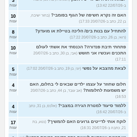
3
ב-22/07/26 13:42)
עצות
האם זה נקרא חשיפה של הגוף בפומבי?
(בחור ישיבה,
10
בן 22, כתב ב-20/07/26 17:33)
עצות
להתחיל עם בנות בים/ הליכה בטיילת או מועדון?
8
(רואי, בן 26, כתב ב-20/07/26 17:22)
עצות
פתחתי תיבת פנדורה? הכנסתי את אשתי לעולם
10
התכנים ועכשיו אני חושש
(אבי, בן 30, כתב ב-20/07/26
עצות
17:11)
לצאת מהצבא על נפשי
(יוני, בן 19, כתב ב-20/07/26 17:02)
5
עצות
חלום שחוזר על עצמו ילדים שבאים לי בחלום, האם
4
יש משמעות לחלומות?
(אב עובד, בן 44, כתב ב-20/07/26
עצות
16:53)
ללמוד סיעוד למטרת הגירה במצבי?
(אלכס, בן 31, כתב
4
ב-20/07/26 16:42)
עצות
לוקח אותי לדייטים גרועים האם להמשיך?
(נטע, בת
17
21, כתבה ב-20/07/26 16:31)
עצות