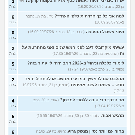
יש דרכים יצירתיות לעשות כסף מדירה בקומת קרקע?
(שי,
3
בן 23, כתב ב-20/07/26 16:20)
עצות
למה אני כל כך חרדתית כלפי העתיד?
(ירין, בת 19, כתבה
6
ב-20/07/26 16:09)
עצות
מיוני אשכול התעופה
(ככככ, בן 18, כתב ב-20/07/26 16:00)
0
עצות
עשיתי מיקרובליידינג לפני חמש שנים ואני מתחרטת על
2
זה
(אנונימית, בת 23, כתבה ב-19/07/26 17:35)
עצות
לימודי כלכלה וניהול ב-2026 האם יהיה לי עתיד בזה?
5
(כפיר, בן 23, כתב ב-19/07/26 17:24)
עצות
מתלבט אם להמשיך במדעי המחשב או להתחיל תואר
2
חדש – אשמח לעצה אמיתית
(מדמח, בן 21, כתב ב-19/07/26
עצות
17:13)
מה הדרך הכי טובה ללמוד למבחן?
(אודי, בן 20, כתב
4
ב-19/07/26 17:04)
עצות
מרגיש אבוד...
(בדוי 30, בן 30, כתב ב-19/07/26 16:55)
5
עצות
בחור עם יותר נסיון מנשק גרוע
(היוש, בת 29, כתבה
6