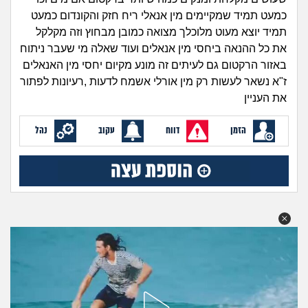
זוגיות
חיפוש שאלות
כמעט תמיד שמקיימים מין אנאלי ריח חזק והקונדום כמעט
|
תמיד יוצא מעוט מלוכלך מצואה כמובן מבחוץ וזה מקלקל
היריון ולידה
הרשמה
התחברות
את כל ההנאה ביחסי מין אנאלים ועוד שאלה מי שעבר ניתוח
באזור הרקטום גם לעיתים זה מונע מקיום יחסי מין האנאלים
הורות ומשפחה
ז"א נשאר לעשות רק מין אורלי אשמח לדעות ,רעיונות לפתור
את העניין
מתבגרים
הזמן
דווח
עקוב
נהל
מהבקו"ם... ועד מתי?!
לימודים וסטודנטים
עבודה וקריירה
חברים ואנשים
בית, שכנים ושותפים