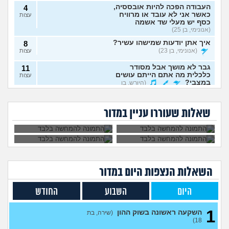
העבודה הפכה להיות אובססיה,
4
כאשר אני לא עובד או מרוויח
עצות
כסף יש מעלי שד אשמה
(אנונימי, בן 25)
איך אתן יודעות שמישהו עשיר?
8
(אנונימי, בן 23)
עצות
גבר לא מושך אבל מסודר
11
כלכלית מה אתם הייתם עושים
עצות
במצבי?
(היורש, בן
יש לי הרבה הוצאות,
אמורה לקבל ירושה
36)
למשוך סכום קטן
ולא רוצה להתחלק עם
אפשרי לפתוח עסק
חסכתי רבע מיליון
מהפנסיה?
בן זוגי, מה לעשות?
תמיכה כלכלית לעובדי בית
1
פיקטיבי בשביל
שקל ואני לא יודעת
שאלות שעוררו עניין במדור
מלון במצוקה
להפקיד לקרן
(מישהי, בת 30)
מה לעשות ואיפה
עצות
הפנסיה?
להשקיע?
האם יש לכם עצות לגבי הבדל
7
הכנסה בזוגיות?
(כינוי, בן 23)
עצות
רוצה לפתוח גמח עריסות
1
מטחברות, יש למישהו מידע
עצות
השאלות הנצפות ה
יום
במדור
היכן ניתן להשיג כמות גדולה?
(שני, בת 30)
היום
השבוע
החודש
דילמת חיים: להשקיע 140,000
7
ש"ח בטיול אקסטרים של פעם
עצות
בחיים או לשמור לדירה?
1
השקעה ראשונה בשוק ההון
(שירה, בת
(ירין, בת 24)
18)