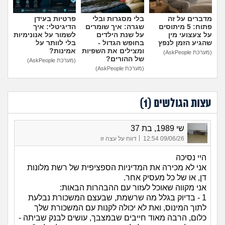
מדברים על זה
בלי מסגרות ובלי
פרטיות בעידן
פתוח: 5 מיתוסים
שגרה: איך שומרים
הדיגיטלי: איך
על צעצועי מין
על שנת הילדים
לשמור על אנונימיות
שהגיע הזמן לנפץ
בחופש הגדול -
בלי לוותר על
ומצילים את השפיות
אמינות?
(מערכת AskPeople)
של ההורים?
(מערכת AskPeople)
(מערכת AskPeople)
עצות הגולשים (
1
)
שי 1989, בת 37
|
09/06/26 12:54
דווח על עצה זו
היי נסיכה
אני לא מכירה את המדיניות הספציפית של רשת מלונות
דן, או של כל מעסיק אחר.
אני מקווה שאוכל לעזור עם ההבהרות הבאות:
1 - בדיוק בגלל מה שרשמת, שבעצם המשכורת נבלעת
לתוך המינוס, ואת לא יכולה לקנות עם המשכורת שלך
כלום, הרבה מאוד חייבים שבמצבך, עושים לבנק שביתה -