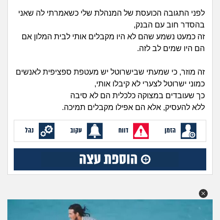
מה שעובר עליי
לפני התגובה הכועסת של המנהלת שלי כשאמרתי לה שאני
בהסדר חוב עם הבנק,
שומרים על הגוף
זה כמעט נשמע שהם לא היו מקבלים אותי לבית המלון אם
הם היו שמים לב לזה.
פיננסי וכלכלה
זה מוזר, כי שמעתי שבישרוטל יש מעטפת ספציפית לאנשים
בין הסדינים
כמוני ישרוטל לצערי לא קיבלו אותי,
כך שעובדים במצוקה כלכלית הם לא סיבה
חיות מחמד
ללא להעסיק, אלא הם אפילו מקבלים תמיכה.
יוקר המחיה
הזמן
דווח
עקוב
נהל
גאווה