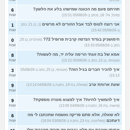
כספית קסם אקטיב אירו?
עצות
(יפה, בת 31)
תהיתם פעם מה הכוונה שמישהו בלע את הלשון?
6
תשלום טיפ בקופה - זה הגיוני?
4
(מיכל, גיל: 18, נכתב ב-05/08/26 15:51)
עצות
(menahem, בן 21)
עצות
אני רוצה לטוס לבד אבל ההורים לא מרשים
(כ, בן 21, כתב
1
אמורה לקבל ירושה, מה לעשות
10
ב-05/08/26 15:42)
עצות
עם הכסף?
(אנונימית, בת 24)
עצות
חימושניק בגדוד הנדסה קרבית פרופיל 72?
(מוהנדס, בן 20,
0
מרגישה בתחתית כלכלית,
18
כתב ב-05/08/26 15:33)
עצות
בעבודה בהכל יש לי סיבה?
עצות
(עמית, בת 24)
אמא של בת זוגתי הרימה עליה יד, מה לעשות?
8
אם אני מוריד את המשוואה של
5
(אנונימי, בן 22, כתב ב-05/08/26 15:22)
עצות
ההשוואה בצד האם אני ואישתי
עצות
במצב טוב?
(ריי מסטיריו, בן
איך להכיר חברים בגיל הזה?
(אנונימי, בן 25, כתב ב-05/08/26
3
29)
15:13)
עצות
שוקל למשוך כספי פנסיה
5
שעת ארוחת ערב
(שואלת, בת 19, כתבה ב-04/08/26 13:14)
9
תגמולים, מה ההשלכות של
עצות
זה?
(דניאל, בן 24)
עצות
עוד שאלות חדשות במדור
איך להמשיך לחיות? איך למצוא מטרה מספקת?
9
(מישהי, בת 16, כתבה ב-04/08/26 13:05)
עצות
לא שאלה, אלא סתם פריקה ואשמח שתכתבו לי מה
6
דעתכם
(נפוליטנה, בת 23, כתבה ב-03/08/26 18:04)
עצות
אחותי שוכבת עם מלא גברים וזה מוריד מהכבוד שלי