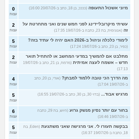
מיוני אשכול התעופה
(ככככ, בן 18, כתב ב-20/07/26 16:00)
0
עצות
עשיתי מיקרובליידינג לפני חמש שנים ואני מתחרטת על
2
זה
(אנונימית, בת 23, כתבה ב-19/07/26 17:35)
עצות
לימודי כלכלה וניהול ב-2026 האם יהיה לי עתיד בזה?
5
(כפיר, בן 23, כתב ב-19/07/26 17:24)
עצות
מתלבט אם להמשיך במדעי המחשב או להתחיל תואר
2
חדש – אשמח לעצה אמיתית
(מדמח, בן 21, כתב ב-19/07/26
עצות
17:13)
מה הדרך הכי טובה ללמוד למבחן?
(אודי, בן 20, כתב
4
ב-19/07/26 17:04)
עצות
מרגיש אבוד...
(בדוי 30, בן 30, כתב ב-19/07/26 16:55)
5
עצות
בחור עם יותר נסיון מנשק גרוע
(היוש, בת 29, כתבה
6
ב-19/07/26 16:46)
עצות
בבקשה תעזרו לי. אני מרגישה שאני משתגעת
(Eden, בת
5
18, כתבה ב-19/07/26 16:37)
עצות