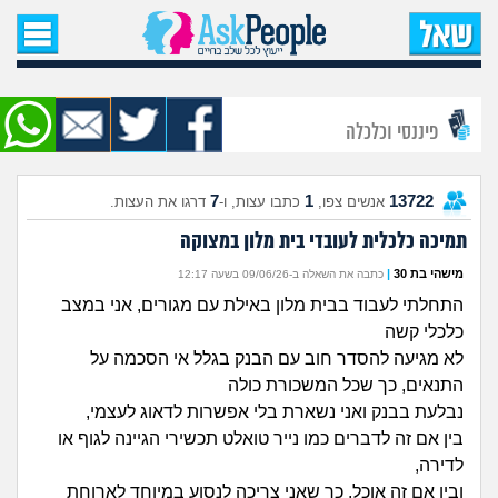
עמוד הבית
שאל שאלה
פיננסי וכלכלה
שאלות חדשות
7
1
13722
אנשים צפו,
כתבו עצות, ו-
דרגו את העצות.
שאלות שעוררו עניין
תמיכה כלכלית לעובדי בית מלון במצוקה
עצות חדשות
מישהי בת 30
|
כתבה את השאלה ב-09/06/26 בשעה 12:17
התחלתי לעבוד בבית מלון באילת עם מגורים, אני במצב
מה קורה כאן?
כלכלי קשה
לא מגיעה להסדר חוב עם הבנק בגלל אי הסכמה על
מתחם הטיפים
התנאים, כך שכל המשכורת כולה
נבלעת בבנק ואני נשארת בלי אפשרות לדאוג לעצמי,
מדורים
בין אם זה לדברים כמו נייר טואלט תכשירי הגיינה לגוף או
לדירה,
ובין אם זה אוכל, כך שאני צריכה לנסוע במיוחד לארוחת