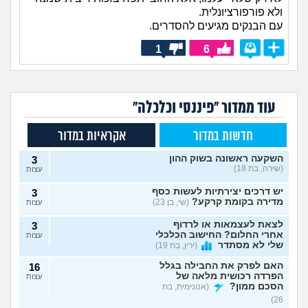
ולא פורפורציונלית.
עם הבנקים מגיעים להסדרים.
1
6
עוד ממדור "פיננסי וכלכלה"
חדשות במדור
אקראיות במדור
השקעה ראשונה בשוק ההון
3
(שירה, בת 18)
עצות
יש דרכים יצירתיות לעשות כסף
3
מדירה בקומת קרקע?
(שי, בן 23)
עצות
לצאת לעצמאות או לרדוף
3
אחרי החלום? החישוב הכלכלי
עצות
שלי לא מסתדר
(ירין, בת 19)
האם לפרק את החבילה בגלל
16
הפרדה רכושית מלאה של
עצות
הסכם ממון?
(אנונימית, בת
26)