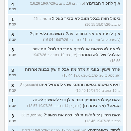
איך להכיר חברים?
(טוהר, בן 16, כתב ב-19/07/26 16:26)
4
עצות
ביטול חוזה בגלל מצב לא סביר בעליל
(חסוי, בן 26,
1
כתב ב-19/07/26 16:15)
עצות
איך לדעת אם אני בחורה יפה? / מושכת כלפי חוץ?
5
(לאמפסיקהלחשוב, בת 21, כתבה ב-19/07/26 16:04)
עצות
לצאת לעצמאות או לרדוף אחרי החלום? החישוב
3
הכלכלי שלי לא מסתדר
(ירין, בת 19, כתבה ב-19/07/26
עצות
15:55)
עזרה ויעוץ: בזוגיות מדהימה אבל חושק בבנות אחרות
3
(אנונימי, בן 20, כתב ב-19/07/26 15:44)
עצות
ראיתי מישהו בטיסה והתביישתי להתחיל איתו
(Stoyosach,
3
בן 16, כתב ב-19/07/26 15:40)
עצות
האם קיבלתי מספיק בבר אילן כדי להמשיך לשנה
1
הבאה? (אני כיתה ח)
(כפיר, בן 14, כתב ב-19/07/26 13:57)
עצות
האם היריון יכול לשנות לכן ככה את האופי?
(אנונימי, בן 36,
3
כתב ב-19/07/26 13:46)
עצות
לימודי גיאוגרפיה?
(אנונימית, בת 19, כתבה ב-19/07/26 13:37)