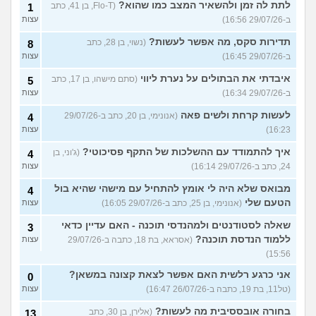
לתת לה זמן ולהשאיר המצב כמו שהוא?
(Flo-T, בן 41, כתב
1
ב-29/07/26 16:56)
עצות
תדירות סקס, מה אפשר לעשות?
(נשוי, בן 28, כתב
8
ב-29/07/26 16:45)
עצות
איבדתי את הבתולים על נערת ליווי
(סתם מישהו, בן 17, כתב
5
ב-29/07/26 16:34)
עצות
לעשות קרחת ולשים פאה
(אנונימי, בן 20, כתב ב-29/07/26
4
16:23)
עצות
איך להתמודד עם ההשלכות של התקף פסיכוטי?
(ג'וני, בן
4
24, כתב ב-29/07/26 16:14)
עצות
מבואס שלא היה לי אומץ להתחיל עם מישהי שהיא בול
4
הטעם שלי
(אנונימי, בן 25, כתב ב-29/07/26 16:05)
עצות
שאלה לסטודנטים ולמהנדסי תוכנה - האם עדיין כדאי
3
ללמוד הנדסת תוכנה?
(אסראא, בת 18, כתבה ב-29/07/26
עצות
15:56)
אני כרגע רלשית האם אפשר לצאת קצונה במשאן?
0
(טל11, בת 19, כתבה ב-26/07/26 16:47)
עצות
בחורה אובססיבית מה לעשות?
(אלירן, בן 30, כתב
13