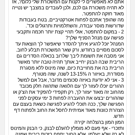
אתם לא מאפשרים לי לקנות עם המשכורת שלי כלום?, אז
לא תהיה משכורת גם לכם, ולכן לעובדים במצבך יש נטייה
מאוד חזקה להתפטר.
מה שהופך אתכם לפחות אטרקטיביים, בטח בעבודות
שדורשות מוסר עבודה, והשתלמויות ותרגולים וכד'.
2 - במקום להתפטר, אולי תהיי קצת יותר חכמה ותקבעי
פגישה עם מנהל הסניף שלך?
המנהל יוכל להגיע איתך להסדר שיאפשר לך הוצאות עד
לסכום מסויים בחודש, ורק שאר המשכורת תבלע לחוב.
אני מסבה את תשומת ליבך שלרוב בכאלה הסדרים גם
הריבית שבה הבנק יחייב אותך תהיה טובה יותר מאשר
הריבית בה את מחוייבת כיום, שזה מינוס ללא מסגרת
מסודרת, באיזור ה 13-15% לשנה, שזה מטורף.
3 - אני לא יודעת באיזה סכומים מדובר, אבל אם למשל
ההורים יוכלו לעזור לך עם הלוואה שתהווה חלק מכובד
מהחוב זה מאוד יעזור לך, רק תקפידי להפקיד את הצ'ק או
שההורים יבצעו את ההעברה לפחות 3 ימי עסקים לפני
הפגישה שלך, ככה תוכלי להגיע לפגישה כשאת בעצם עם
הצהרת כוונות מאוד אמיתית לחסל את החוב ולפתוח דף
חדש.
המון המון בהצלחה יקירה
ותזכרי - אף פעם לא מומלץ להעלם לבנק, כי הבנק והמינוס
לא רק שלא ייעלמו, אלא החוב יתפח בזכות ריבית שמנה