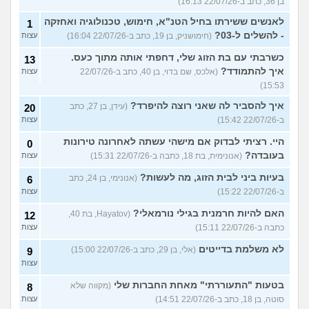
בן 36, כתב ב-22/07/26 16:13)
לאנשים ששירתו בחיל הטנ"א, חימוש, טכנולוגיה ואחזקה
1
- להשלים ל-03?
(חימושניק, בן 19, כתב ב-22/07/26 16:04)
עצות
כשרבתי עם בת הזוג שלי, דחפתי אותה מתוך כעס.
13
איך להתמודד?
(אלכס, שם בדוי, בן 40, כתב ב-22/07/26
עצות
15:53)
איך להסביר לה שאני רוצה להיפרד?
(עידן, בן 27, כתב
20
ב-22/07/26 15:42)
עצות
היי. רציתי לבדוק אם מישהי עשתה לאחרונה טירונות
0
בעובדה?
(אנונימית, בת 18, כתבה ב-22/07/26 15:31)
עצות
בעיות ביני לבית הזוג, מה לעשות?
(אנונימי, בן 24, כתב
6
ב-22/07/26 15:22)
עצות
האם להיות חרמנית בגילי נורמאלי?
(Hayatov, בת 40,
12
כתבה ב-22/07/26 15:11)
עצות
לא משלמת בדייטים
(אלי, בן 29, כתב ב-22/07/26 15:00)
9
עצות
בטעות "התעוררתי" מאחת החברות שלי
(מקווה שלא
8
סוטה, בן 18, כתב ב-22/07/26 14:51)
עצות