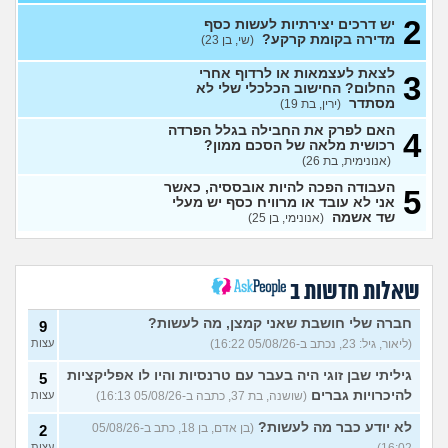
עדיף לשלם סכום גדול
1
למכללה או לפתוח חיסכון?
2
עצות
יש דרכים יצירתיות לעשות כסף
(א, בת 26)
מדירה בקומת קרקע?
(שי, בן 23)
אחותי מכורה לסמים ונקלעה
6
לצאת לעצמאות או לרדוף אחרי
3
לחובות, איך מתמודדים?
עצות
החלום? החישוב הכלכלי שלי לא
(נקטרינה, בת 30)
מסתדר
(ירין, בת 19)
איך לבטל הכל ולהחזיר את
0
האם לפרק את החבילה בגלל הפרדה
הסכום ששילמתי?
4
(אנונימית, בת
עצות
רכושית מלאה של הסכם ממון?
90)
(אנונימית, בת 26)
מרגיש תקוע במקום מבחינת
1
העבודה הפכה להיות אובססיה, כאשר
עבודה והחיים
(עוד אחד, בן 31)
5
עצות
אני לא עובד או מרוויח כסף יש מעלי
שד אשמה
(אנונימי, בן 25)
איך לעזאזל בעל עסק יכול
3
לעשות פה כסף?
(סתםאחד, בן
עצות
22)
איך להרוויח הרבה כסף?
4
(Lisa,
שאלות חדשות ב
בן 22)
עצות
חברה שלי חושבת שאני קמצן, מה לעשות?
9
איך אני יכול להתעשר על ידי
4
הקמת עסק בעצמי מאפס?
(ליאור, גיל: 23, נכתב ב-05/08/26 16:22)
עצות
עצות
(Alisa, בת 20)
גיליתי שבן זוגי היה בעבר עם טרנסיות והיו לו אפליקציות
5
אוהב לבזבז יותר מידי, זה
4
להיכרויות גברים
(שושנה, בת 37, כתבה ב-05/08/26 16:13)
עצות
בעייתי לחיות ככה?
(אוהב לבזבז,
עצות
בן 35)
לא יודע כבר מה לעשות?
(בן אדם, בן 18, כתב ב-05/08/26
2
האם כדאי למכור את הקרן
9
16:02)
עצות