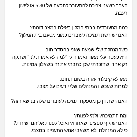
זוגיות
חיפוש שאלות
הערב כשאני צריכה להתעורר להסעה של 5:30 או לישון
רעבה.
|
היריון ולידה
הרשמה
התחברות
כמה מהעובדים בבתי המלון באילת במצב דומה?
הורות ומשפחה
האם יש רשת תמיכה לעובדים כמוני מטעם בית המלון?
מתבגרים
כשהמנהלת שלי שמעה שאני בהסדר חוב
היא כעסה עלי מאוד ואמרה לי "למה לא אמרת לנו" ושתקה
מהבקו"ם... ועד מתי?!
רק אחרי שהזכרתי שכן כתבתי את זה בשאלון אמינות.
לימודים וסטודנטים
מאז לא קיבלתי עזרה בשום תחום,
למרות שעכשיו המנהלים שלי יודעים על מצבי.
עבודה וקריירה
האם רשת דן כן מספקת תמיכה לעובדים שלה בנושא הזה?
חברים ואנשים
ומה התמיכה? ולמי לפנות?
האם יש גוף ספציפי שאחראי ואוכל לפנות אליהם ישירות?
בית, שכנים ושותפים
כי לא המנהלת ולא משאבי אנוש התעניינו במצבי.