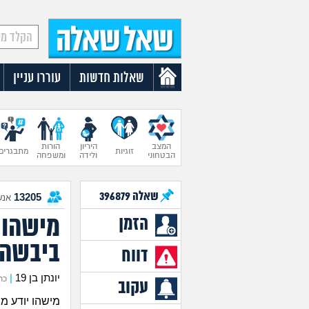
שאלות חדשות
עוררו עניין
המצב
היריון
הורות
זוגיות
מתבגרים
הבטחוני
ולידה
ומשפחה
שאלה
396879
13205
אנש
מישהו י
הזמן
ביבשה"
דווח
יונתן בן 19
|
כתב 
עקוב
מישהו יודע מה