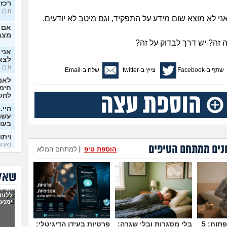
רכזת
18)
ני לא מוצא שום מידע על התפקיד, וגם מיטב לא יודעים.
אם ל
מצב
 זה? יש דרך לבדוק על זה?
אני
לצא
19)
שתף ב-Facebook
צייץ ב-twitter
שלח ב-Email
לאנש
חימו
להשלי
היי.
עשתה
בעו
ויתו
(אנוני
נים ממתחם הטיפים
הוספת טיפ
|
למתחם המלא
ויתו
עוש
שאלו
לצא
אני ר
19)
ללוח
ימנעו
מיונ
18)
מדברים על זה פתוח: 5
בלי מסגרות ובלי שגרה:
פרטיות בעידן הדיגיטלי: