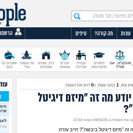
הרשמה
עצות
מה קורה?
טיפים
מהבקו"ם... ועד
לימודים
עבודה
חברים
בית, שכנים
מה שעובר
שומרים על
מתי?!
וסטודנטים
וקריירה
ואנשים
ושותפים
עליי
הגוף
עוד 
0
1
ים צפו,
כתבו עצות, ו-
דרגו את העצות.
ודע מה זה "מיזם דיגיטל
ח
?
חימו
פרופי
את השאלה ב-09/06/26 בשעה 13:04
לעבו
בת 20)
 זה "מיזם דיגיטל ביבשה"? חייב עזרה