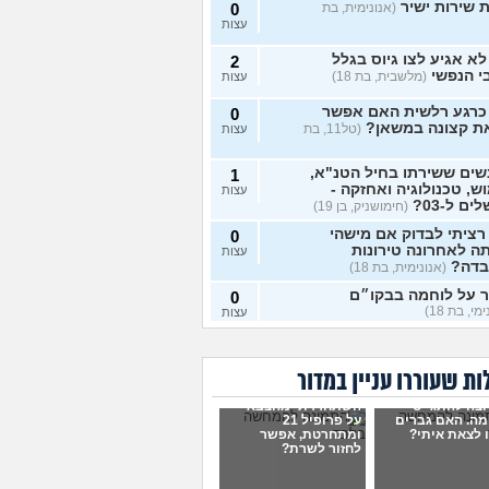
 שירות ישיר
(אנונימית, בת
0
עצות
א אגיע לצו גיוס בגלל
2
י הנפשי
(מלשבית, בת 18)
עצות
 כרגע רלשית האם אפשר
0
ת קצונה במשאן?
(טל11, בת
עצות
ים ששירתו בחיל הטנ"א,
1
ש, טכנולוגיה ואחזקה -
עצות
ם ל-03?
(חימושניק, בן 19)
 רציתי לבדוק אם מישהי
0
 לאחרונה טירונות
עצות
בדה?
(אנונימית, בת 18)
ר על לוחמה בבקו״ם
0
מי, בת 18)
עצות
ר על לוחמה בבקו״ם מה
1
ים אחרי?
(אנונימי, בת 18)
עצות
ת שעוררו עניין במדור
ת מהצבא על נפשי
(יוני, בן
5
וצה להתגייס
השתחררתי מהצבא
עצות
מה. האם גברים
על פרופיל 21
 לצאת איתי?
ומתחרטת, אפשר
לחזור לשרת?
י אשכול התעופה
(ככככ, בן
0
עצות