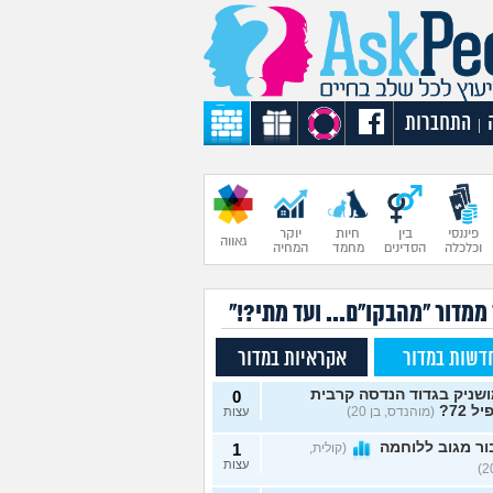
התחברות
|
פיננסי
בין
חיות
יוקר
גאווה
וכלכלה
הסדינים
מחמד
המחיה
ממדור "מהבקו"ם... ועד מתי?!"
דשות במדור
אקראיות במדור
שניק בגדוד הנדסה קרבית
0
ל 72?
(מוהנדס, בן 20)
עצות
ר מגוב ללוחמה
(קולית,
1
עצות