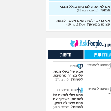
אופציות קשות לפני
אם לא אגיע לצו גיוס בגלל מצבי
2
רות בצה"ל
הנפשי
(ניצן, בן 18)
(מלשבית, בת 18)
עצות
שקתי עם מישהו מהבסיס
6
אני כרגע רלשית האם אפשר לצאת
ואני לא יודעת מה אני
עצות
קצונה במשאן?
(טל11, בת 19)
שה לגבי זה
(תמר, בת 20)
רי לקבל מנ״תית בסירוב
0
קום?
(ליה, בת 20)
עצות
ל אופק מודיעין - האם
ו ב-
2
י?
(ליהי, בת 18)
עצות
עוררו עניין
חדשות
לסמן בשאלון העדפות אם
1
לא רוצה קרבי?
(אנונימי, בן
עצות
זוגיות
עוד שאלות חדשות במדור
אבא של בעלי מסתכל
עלי בצורה מחפיצה, מה
לעשות?
(ליה, בת 27)
הורות ומשפחה
אמא שלי לוחצת עליי
להתחתן בשידוך עם כל
אחת שיש לה דופק, מה
לעשות?
(אריאל, בן 23)