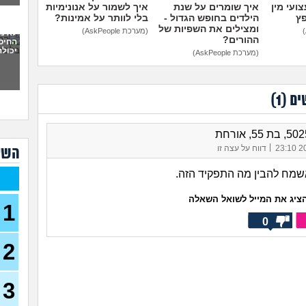
ועי מין
איך שומרים על שנת
איך לשמור על אנונימיות
מה 
פץ
הילדים בחופש הגדול -
בלי לוותר על אמינות?
בחיל
ומצילים את השפיות של
(מערכת AskPeople)
לא מ
ההורים?
החיסו
צה"ל
יכולה
בזמן
(מערכת AskPeople)
(משוחר
מה ע
(אנוני,
ים (
1
)
אנש
יודע
שירו
|
20/
דווח על עצה זו
השא
(שיר, 
אשמח להבין מה התפקיד הזה.
כדאי
בן 21)
ציג את המייל לשואל השאלה
1
גלי 
0
מה 
2
איזה
לפני
17)
מנה
3
לוחם
בן 19)