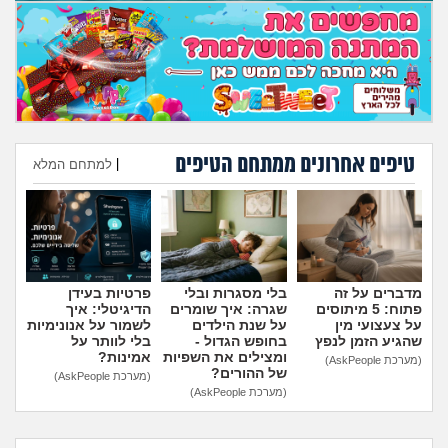
טיפים אחרונים ממתחם הטיפים
|
למתחם המלא
הוספת טיפ
מדברים על זה
בלי מסגרות ובלי
פרטיות בעידן
פתוח: 5 מיתוסים
שגרה: איך שומרים
הדיגיטלי: איך
על צעצועי מין
על שנת הילדים
לשמור על אנונימיות
שהגיע הזמן לנפץ
בחופש הגדול -
בלי לוותר על
ומצילים את השפיות
אמינות?
(מערכת AskPeople)
של ההורים?
(מערכת AskPeople)
(מערכת AskPeople)