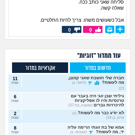
סליחה שאני כותב ככה.
שאלה קשה.
אבל כשעושים משהו. צריך להיות החלטיים.
0
0
עוד ממדור "זוגיות"
חדשות במדור
אקראיות במדור
חברה שלי חושבת שאני קמצן,
11
מה לעשות?
(ליאור, בן
עצות
23)
גיליתי שבן זוגי היה בעבר עם
6
טרנסיות והיו לו אפליקציות
עצות
להיכרויות גברים
(שושנה, בת 37)
לא יודע כבר מה לעשות?
(בן
2
אדם, בן 18)
עצות
אמא של בת זוגתי הרימה עליה
8
יד, מה לעשות?
(אנונימי, בן
עצות