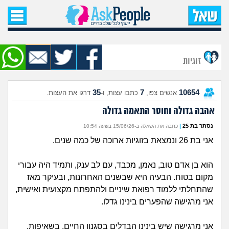
עמוד הבית
שאל שאלה
זוגיות
שאלות חדשות
35
7
10654
אנשים צפו,
כתבו עצות, ו-
דרגו את העצות.
שאלות שעוררו עניין
אהבה גדולה וחוסר התאמה גדולה
עצות חדשות
נסתר בת 25
|
כתבה את השאלה ב-15/06/26 בשעה 10:54
אני בת 26 ונמצאת בזוגיות ארוכה של כמה שנים.
מה קורה כאן?
הוא בן אדם טוב, נאמן, מכבד, עם לב ענק, ותמיד היה עבורי
מתחם הטיפים
מקום בטוח. הבעיה היא שבשנים האחרונות, ובעיקר מאז
שהתחלתי ללמוד רפואת שיניים ולהתפתח מקצועית ואישית,
אני מרגישה שהפערים בינינו גדלו.
מדורים
אני מרגישה שיש בינינו הבדלים בסגנון החיים, בשאיפות,