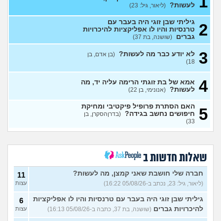
1
לעשות?
(ליאור, גיל: 23)
מבואס שלא היה לי אומץ
4
להתחיל עם מישהי שהיא בול
עצות
הטעם שלי
(אנונימי, בן 25)
גיליתי שבן זוגי היה בעבר עם
2
טרנסיות והיו לו אפליקציות להיכרויות
בחורה אובססיבית מה לעשות?
13
גברים
(שושנה, בת 37)
(אלירן, בן 30)
עצות
3
לא יודע כבר מה לעשות?
(בן אדם, בן
מתכננת חתונה ראשונה, יש
7
18)
לכם עצות?
(א, בת 28)
עצות
4
האם מה שאני מרגיש זה הגיוני
אמא של בת זוגתי הרימה עליה יד, מה
8
ותקין?
לעשות?
(לירון, בן 31)
(אנונימי, בן 22)
עצות
איך להתגבר על רצון לקשר
12
האם הסתרת פרופיל פיקטיבי ומחיקת
5
לפני הזמן?
(אנונימית, בת 21)
חיפושים נחשב בגידה?
עצות
(בדרןהסקרן, בן
33)
כשאתם רואים מישהי ברשתות
13
החברתיות שהכול אצלה סביב
עצות
הבילויים, זה מוריד לכם?
(לחם ושעשועים, בן 36)
שאלות חדשות ב
כשרבתי עם בת הזוג שלי,
13
דחפתי אותה מתוך כעס. איך
חברה שלי חושבת שאני קמצן, מה לעשות?
עצות
11
להתמודד?
(אלכס, שם בדוי, בן
(ליאור, גיל: 23, נכתב ב-05/08/26 16:22)
עצות
40)
גיליתי שבן זוגי היה בעבר עם טרנסיות והיו לו אפליקציות
6
איך להסביר לה שאני רוצה
20
להיכרויות גברים
(שושנה, בת 37, כתבה ב-05/08/26 16:13)
עצות
להיפרד?
(עידן, בן 27)
עצות