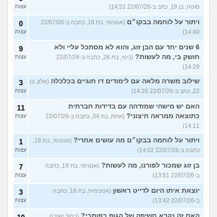
סוטה, בן 18, כתב ב-22/07/26 14:51)
עצות
ויתור על לוחמה בבקו״ם
(אנונימי, בת 18, כתבה ב-22/07/26
0
14:40)
עצות
6 שנים יחד עם הבן זוג, והוא לא מסתכל עליי ולא
9
חושק בי, מה לעשות?
(כינוי, בת 26, כתבה ב-22/07/26
עצות
14:29)
שילוב משרה מלאה עם לימודים דו חוגיים בכלכלה
(אלון, בן
3
22, כתב ב-22/07/26 14:20)
עצות
האם יש מישהי שמזדהה עם בדידות חברתית
11
כתוצאה ממראה חיצוני?
(אחת, בת 34, כתבה ב-22/07/26
עצות
14:11)
ויתור על לוחמה בבקו״ם מה עושים אחרי?
(אנונימי, בת 18,
1
כתבה ב-22/07/26 14:02)
עצות
בן זוג שמכור לפורנו, מה לעשות?
(אנונימי, בת 19, כתבה
7
ב-22/07/26 13:51)
עצות
יוצאת איתו היום לדייט ראשון
(אנונימית, בת 18, כתבה
3
ב-22/07/26 13:42)
עצות
האם זה נקרא חשיפה של הגוף בפומבי?
(בחור ישיבה,