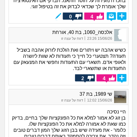
בהכרח מעידות על חוסר התאמ. תבדקי אם האינטואיציה
שלך אומרת לך שכדאי לבדוק את זה בטיפול זוגי.
0
4
אלכסה_1060, בת 40, אורחת
|
15/06/26 23:26
דווח על עצה זו
כשיש אהבה יש ויתורים ואת הולכת לזרוק אהבה בשביל
תעודה? תצטערי כל חייך כי תעודות לא שוות ליושרה
ולאופי אדם. תשארי עם התעודות וחפשי את המנעאק עם
התעודות או שתשארי לבד.
2
4
שי 1989, בת 37
|
15/06/26 12:02
דווח על עצה זו
היי נסיכה
בן זוג לא אמור למלא את כל הפונקציות שלך בחיים, בדיוק
כמו שאת לא אמורה למלא את כל הפונקציות שלו.
כלומר - את מעידה שיש בבן הזוג שלך המון דברים טובים
וזה נהדר, את צריכה להתמקד באותם דברים טובים,