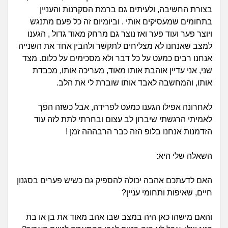
זוגיות
חיפוש שאלות
בצורת החשיבה, ולעיתים גם ברמת הסקרנות והעניין
|
בתחומים שמעסיקים אותי . וביומיום זה כל פעם מתנגש
היריון ולידה
הרשמה
התחברות
ויוצר פער ועוד פער ואז נוצר גם מרחק מאוד גדול , הגענו
למצב שאנחנו לא מצליחים לתקשר ולהבין אחד את השנייה
הורות ומשפחה
אנחנו רבים כמעט על כל דבר ולא מסכימים על כלום. מצד
שני, אני עדיין אוהבת אותו מאוד, מעריכה אותו, מכבדת
מתבגרים
אותו, והמחשבה לאבד אותו שוברת לי את הלב.
מהבקו"ם... ועד מתי?!
לאחרונה אפילו הגענו כמעט לפרידה, אבל כשזה הפך
לאמיתי הרגשתי שיברון לב עצום ובחרתי לתת לזה עוד
לימודים וסטודנטים
הזדמנות אנחנו בלופ הזה כבר הרבההה זמן !
עבודה וקריירה
השאלה שלי היא:
חברים ואנשים
האם לדעתכם אהבה יכולה להספיק גם כשיש פערים בסגנון
חיים, שאיפות ותחומי עניין?
בית, שכנים ושותפים
והאם מישהו כאן היה במצב שבו אהב מאוד את בן או בת