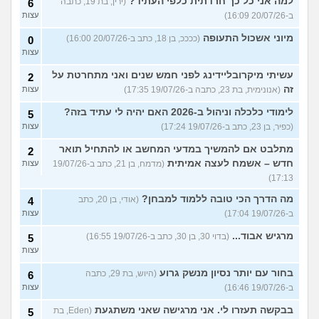
למה אני כל כך חרדתית כלפי העתיד?
(ירין, בת 19, כתבה
6
ב-20/07/26 16:09)
עצות
מיוני אשכול התעופה
(ככככ, בן 18, כתב ב-20/07/26 16:00)
0
עצות
עשיתי מיקרובליידינג לפני חמש שנים ואני מתחרטת על
2
זה
(אנונימית, בת 23, כתבה ב-19/07/26 17:35)
עצות
לימודי כלכלה וניהול ב-2026 האם יהיה לי עתיד בזה?
5
(כפיר, בן 23, כתב ב-19/07/26 17:24)
עצות
מתלבט אם להמשיך במדעי המחשב או להתחיל תואר
2
חדש – אשמח לעצה אמיתית
(מדמח, בן 21, כתב ב-19/07/26
עצות
17:13)
מה הדרך הכי טובה ללמוד למבחן?
(אודי, בן 20, כתב
4
ב-19/07/26 17:04)
עצות
מרגיש אבוד...
(בדוי 30, בן 30, כתב ב-19/07/26 16:55)
5
עצות
בחור עם יותר נסיון מנשק גרוע
(היוש, בת 29, כתבה
6
ב-19/07/26 16:46)
עצות
בבקשה תעזרו לי. אני מרגישה שאני משתגעת
(Eden, בת
5