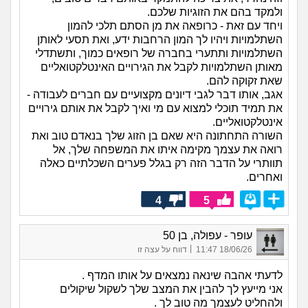
ולמקד בהם את הזוגיות שלכם.
ויחד עם זאת - כרופאה את מן הסתם תלכי להמון
השתלמויות ויהיו לך המון הרחבות ידע, ואת תסעי לאותן
השתלמויות ותתערי בחברה של רופאים כמוך, ותשתדלי
מאותן השתלמויות לקבל את הגירויים האינטלקטואליים
שאת זקוקה להם.
אגב, אותו דבר לגבי דיונים מקצועיים עם חברים לעבודה -
את תמיד תוכלי למצוא עם מי ואיך לקבל את אותם גירויים
אינטלקטואליים.
השורה התחתונה היא שאם בן הזוג שלך בנאדם טוב ואת
רואה את עצמך מקימה איתו את המשפחה שלך, אל
תוותרי על הדבר הזה רק בגלל פערים השכלתיים כאלה
ואחרים.
4
5
עופר - עפולה, בן 50
|
18/06/26 11:47
דווח על עצה זו
לדעתי אהבה שינאה נמצאים על אותו המדף .
אני מייעץ לך להבין את המצב שלך לשקול שיקולים
ולהחליט לעצמך מה טוב לך .