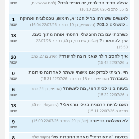
אצלה סביב הבילויים, זה מוריד לכם?
(לחם ושעשועים,
עצות
בן 36, כתב ב-22/07/26 16:13)
לאנשים ששירתו בחיל הטנ"א, חימוש, טכנולוגיה ואחזקה
1
- להשלים ל-03?
(חימושניק, בן 19, כתב ב-22/07/26 16:04)
עצות
כשרבתי עם בת הזוג שלי, דחפתי אותה מתוך כעס.
13
איך להתמודד?
(אלכס, שם בדוי, בן 40, כתב ב-22/07/26
עצות
15:53)
איך להסביר לה שאני רוצה להיפרד?
(עידן, בן 27, כתב
20
ב-22/07/26 15:42)
עצות
היי. רציתי לבדוק אם מישהי עשתה לאחרונה טירונות
0
בעובדה?
(אנונימית, בת 18, כתבה ב-22/07/26 15:31)
עצות
בעיות ביני לבית הזוג, מה לעשות?
(אנונימי, בן 24, כתב
6
ב-22/07/26 15:22)
עצות
האם להיות חרמנית בגילי נורמאלי?
(Hayatov, בת 40,
13
כתבה ב-22/07/26 15:11)
עצות
לא משלמת בדייטים
(אלי, בן 29, כתב ב-22/07/26 15:00)
9
עצות
בטעות "התעוררתי" מאחת החברות שלי
(מקווה שלא
8