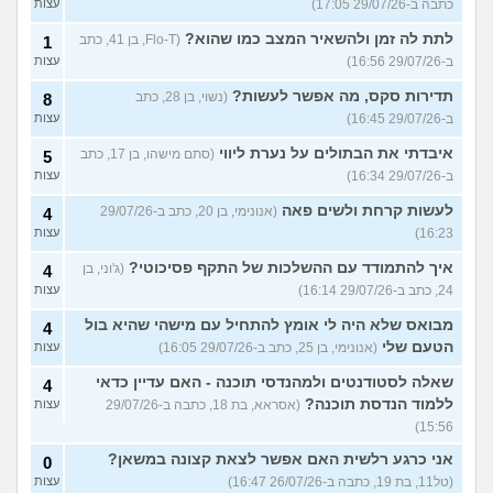
כתבה ב-29/07/26 17:05)
עצות
לתת לה זמן ולהשאיר המצב כמו שהוא?
(Flo-T, בן 41, כתב
1
ב-29/07/26 16:56)
עצות
תדירות סקס, מה אפשר לעשות?
(נשוי, בן 28, כתב
8
ב-29/07/26 16:45)
עצות
איבדתי את הבתולים על נערת ליווי
(סתם מישהו, בן 17, כתב
5
ב-29/07/26 16:34)
עצות
לעשות קרחת ולשים פאה
(אנונימי, בן 20, כתב ב-29/07/26
4
16:23)
עצות
איך להתמודד עם ההשלכות של התקף פסיכוטי?
(ג'וני, בן
4
24, כתב ב-29/07/26 16:14)
עצות
מבואס שלא היה לי אומץ להתחיל עם מישהי שהיא בול
4
הטעם שלי
(אנונימי, בן 25, כתב ב-29/07/26 16:05)
עצות
שאלה לסטודנטים ולמהנדסי תוכנה - האם עדיין כדאי
4
ללמוד הנדסת תוכנה?
(אסראא, בת 18, כתבה ב-29/07/26
עצות
15:56)
אני כרגע רלשית האם אפשר לצאת קצונה במשאן?
0
(טל11, בת 19, כתבה ב-26/07/26 16:47)
עצות