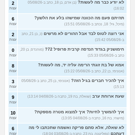
לא יודע כבר מה לעשות?
(בן אדם, בן 18, כתב ב-05/08/26
2
בעיות ביני לבית הזוג, מה
6
לעשות?
(אנונימי, בן 24)
16:02)
עצות
עצות
לא משלמת בדייטים
תהיתם פעם מה הכוונה שמישהו בלע את הלשון?
(אלי, בן
9
6
עצות
29)
(מיכל, גיל: 18, נכתב ב-05/08/26 15:51)
עצות
יוצאת איתו היום לדייט ראשון
3
אני רוצה לטוס לבד אבל ההורים לא מרשים
(כ, בן 21, כתב
2
(אנונימית, בת 18)
עצות
ב-05/08/26 15:42)
עצות
להתחיל עם בנות בים/ הליכה
8
חימושניק בגדוד הנדסה קרבית פרופיל 72?
(מוהנדס, בן 20,
0
בטיילת או מועדון?
(רואי, בן
עצות
כתב ב-05/08/26 15:33)
עצות
26)
לוקח אותי לדייטים גרועים
אמא של בת זוגתי הרימה עליה יד, מה לעשות?
17
8
האם להמשיך?
(נטע, בת 21)
עצות
(אנונימי, בן 22, כתב ב-05/08/26 15:22)
עצות
איך להכיר חברים בגיל הזה?
עוד שאלות חדשות במדור
(אנונימי, בן 25, כתב ב-05/08/26
3
15:13)
עצות
שעת ארוחת ערב
(שואלת, בת 19, כתבה ב-04/08/26 13:14)
9
עצות
איך להמשיך לחיות? איך למצוא מטרה מספקת?
10
(מישהי, בת 16, כתבה ב-04/08/26 13:05)
עצות
לא שאלה, אלא סתם פריקה ואשמח שתכתבו לי מה
6
דעתכם
(נפוליטנה, בת 23, כתבה ב-03/08/26 18:04)
עצות