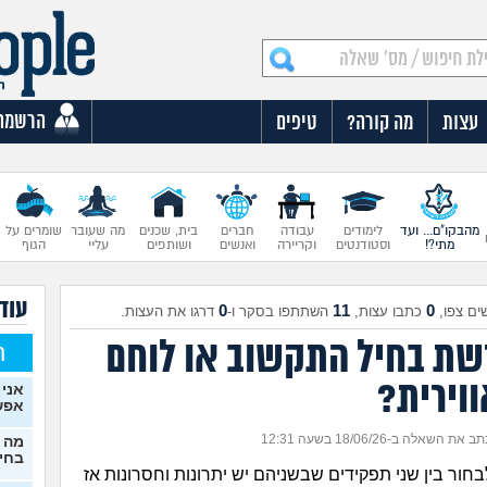
הרשמה
עצות
מה קורה?
טיפים
מהבקו"ם... ועד
לימודים
עבודה
חברים
בית, שכנים
מה שעובר
שומרים על
מתי?!
וסטודנטים
וקריירה
ואנשים
ושותפים
עליי
הגוף
עוד 
0
11
0
ים צפו,
כתבו עצות,
השתתפו בסקר ו-
דרגו את העצות.
שת בחיל התקשוב או לוחם
ח
וירית?
אני 
אפש
ב את השאלה ב-18/06/26 בשעה 12:31
מה 
בחיל
לבחור בין שני תפקידים שבשניהם יש יתרונות וחסרונות אז