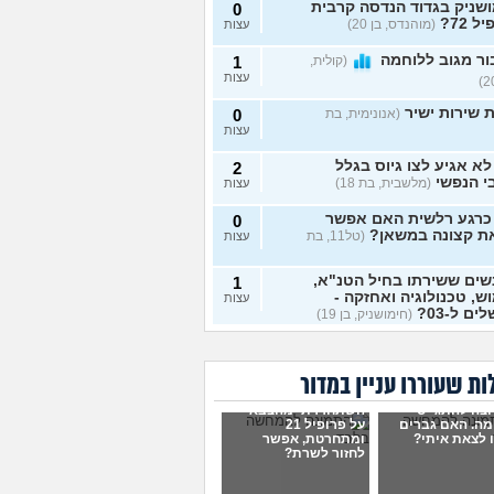
שניק בגדוד הנדסה קרבית
0
ל 72?
(מוהנדס, בן 20)
עצות
ר מגוב ללוחמה
(קולית,
1
עצות
 שירות ישיר
(אנונימית, בת
0
עצות
א אגיע לצו גיוס בגלל
2
י הנפשי
(מלשבית, בת 18)
עצות
 כרגע רלשית האם אפשר
0
ת קצונה במשאן?
(טל11, בת
עצות
ים ששירתו בחיל הטנ"א,
1
ש, טכנולוגיה ואחזקה -
עצות
ם ל-03?
(חימושניק, בן 19)
 רציתי לבדוק אם מישהי
0
 לאחרונה טירונות
עצות
בדה?
(אנונימית, בת 18)
ת שעוררו עניין במדור
ר על לוחמה בבקו״ם
0
וצה להתגייס
השתחררתי מהצבא
מי, בת 18)
עצות
מה. האם גברים
על פרופיל 21
 לצאת איתי?
ומתחרטת, אפשר
לחזור לשרת?
ר על לוחמה בבקו״ם מה
1
ים אחרי?
(אנונימי, בת 18)
עצות