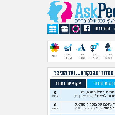
התחברות
|
פיננסי
בין
חיות
יוקר
גאווה
וכלכלה
הסדינים
מחמד
המחיה
ממדור "מהבקו"ם... ועד מתי?!"
דשות במדור
אקראיות במדור
חתום בחיל הטנא, יש
0
רות לצאת?
(עתודאי, בן 19)
עצות
דעתכם על מסלול מודאל
0
 המודיעין?
(צגצגצג, בן 18)
עצות