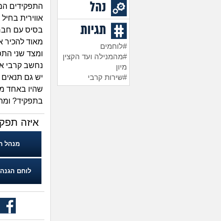
נהל
התפקידים הם 
אווירית בחיל
תגיות
בסיס עם חבר ו
מאוד להכיר א
#לוחמים
ומצד שני התפ
#מהמנילה ועד הקצין
נחשב קרבי אז
מיון
יש גם תנאים 
#שירות קרבי
שהיו באחד מה
בתפקיד? ומה 
איזה תפקי
מנהל ר
לוחם הגנה 