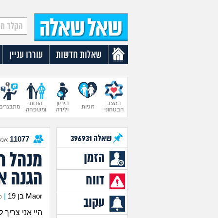
שאלות חדשות
עוררו עניין
המצב
היריון
הורות
זוגיות
מתבגרים
הבטחוני
ולידה
ומשפחה
שאלה
396931
11077
אנש
מנהל ר
הזמן
הגנה או
דווח
Maor בן 19
|
כת
עקוב
היי אני צריך 