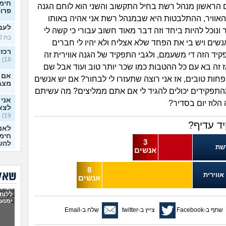
חימו
הראשון מנהל רשת בחיל התקשוב והשני הוא לוחם הגנה
פרופי
 האוויר, ההתלבטות היא שבמנהל רשת אני אהיה באותו
לעבו
נוכל להיות ביחד וזה דבר מאוד חשוב עבורי כי קשה לי
בת 20)
נשים ויש בי את הפחד שלא אצליח ולא יהיו לי חברים
רכזת
קיד הזה די משעמם, ולגבי התפקיד של הגנה אווירית זה
18)
 זה בא עם כל ההטבות כמו שכר יותר טוב ועוד אבל שם
אם ל
פחות טובים, אז אני רוצה שתעזרו לי לבחור? אם יש אנשים
מצב
תפקידים יכולים להגיד לי אם אתם ממליצים? מה עשיתם
אני
הלוז יום בסדיר?
לצא
19)
ד עדיף?
לאנש
חימו
3
להשלי
שת
אנשים
היי.
עשתה
8
בעו
שאלו
אווירית
אנשים
ויתו
אני ר
(אנוני
ללוח
ימנעו
ויתו
שתף ב-Facebook
צייץ ב-twitter
שלח ב-Email
עוש