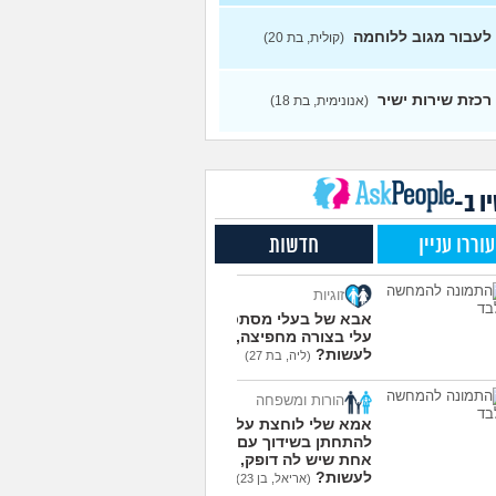
 תפקיד הכי כדאי (מנילה)
0
 גיוס עולה ליב
(Akppp, בת
עצות
לעבור מגוב ללוחמה
(קולית, בת 20)
ל רשת בחיל התקשוב או
0
 הגנה אווירית?
(Maor,
עצות
רכזת שירות ישיר
(אנונימית, בת 18)
אופציות קשות לפני
2
רות בצה"ל
(ניצן, בן 18)
עצות
שקתי עם מישהו מהבסיס
6
ו ב-
ואני לא יודעת מה אני
עצות
שה לגבי זה
(תמר, בת 20)
עוררו עניין
חדשות
רי לקבל מנ״תית בסירוב
0
קום?
(ליה, בת 20)
עצות
זוגיות
עוד שאלות חדשות במדור
אבא של בעלי מסתכל
עלי בצורה מחפיצה, מה
לעשות?
(ליה, בת 27)
הורות ומשפחה
אמא שלי לוחצת עליי
להתחתן בשידוך עם כל
אחת שיש לה דופק, מה
לעשות?
(אריאל, בן 23)