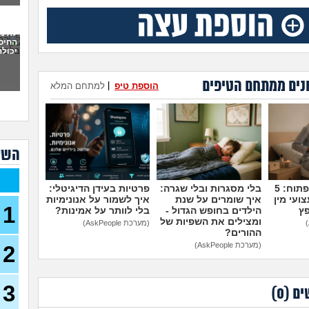
לצא
19)
לא מ
החיסו
מיונ
יכולה
18)
מה 
נים ממתחם הטיפים
הוספת טיפ
|
למתחם המלא
בחיל
צה"ל
בזמן
(משוחר
מה ע
השא
(אנוני,
אנש
מדברים על זה פתוח: 5
בלי מסגרות ובלי שגרה:
פרטיות בעידן הדיגיטלי:
יודע
ועי מין
איך שומרים על שנת
איך לשמור על אנונימיות
1
פץ
הילדים בחופש הגדול -
בלי לוותר על אמינות?
שירו
ומצילים את השפיות של
(שיר, 
(מערכת AskPeople)
ההורים?
(מערכת AskPeople)
2
כדאי
בן 21)
גלי 
3
מה 
ים (
0
)