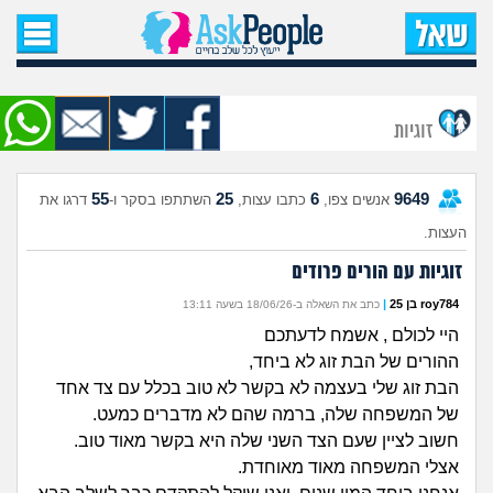
עמוד הבית
שאל שאלה
זוגיות
שאלות חדשות
55
25
6
9649
אנשים צפו,
כתבו עצות,
השתתפו בסקר ו-
דרגו את
שאלות שעוררו עניין
העצות.
עצות חדשות
זוגיות עם הורים פרודים
roy784 בן 25
|
כתב את השאלה ב-18/06/26 בשעה 13:11
מה קורה כאן?
היי לכולם , אשמח לדעתכם
ההורים של הבת זוג לא ביחד,
מתחם הטיפים
הבת זוג שלי בעצמה לא בקשר לא טוב בכלל עם צד אחד
של המשפחה שלה, ברמה שהם לא מדברים כמעט.
מדורים
חשוב לציין שעם הצד השני שלה היא בקשר מאוד טוב.
אצלי המשפחה מאוד מאוחדת.