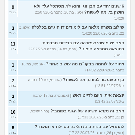
6 שנים יחד עם הבן זוג, והוא לא מסתכל עליי ולא
9
חושק בי, מה לעשות?
(כינוי, בת 26, כתבה ב-22/07/26
עצות
14:29)
שילוב משרה מלאה עם לימודים דו חוגיים בכלכלה
(אלון, בן
3
22, כתב ב-22/07/26 14:20)
עצות
האם יש מישהי שמזדהה עם בדידות חברתית
11
כתוצאה ממראה חיצוני?
(אחת, בת 34, כתבה ב-22/07/26
עצות
14:11)
ויתור על לוחמה בבקו״ם מה עושים אחרי?
(אנונימי, בת 18,
1
כתבה ב-22/07/26 14:02)
עצות
בן זוג שמכור לפורנו, מה לעשות?
(אנונימי, בת 19, כתבה
7
ב-22/07/26 13:51)
עצות
יוצאת איתו היום לדייט ראשון
(אנונימית, בת 18, כתבה
3
ב-22/07/26 13:42)
עצות
האם זה נקרא חשיפה של הגוף בפומבי?
(בחור ישיבה,
10
בן 22, כתב ב-20/07/26 17:33)
עצות
להתחיל עם בנות בים/ הליכה בטיילת או מועדון?
8
(רואי, בן 26, כתב ב-20/07/26 17:22)
עצות