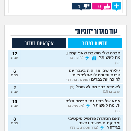
1
0
עוד ממדור "זוגיות"
חדשות במדור
אקראיות במדור
חברה שלי חושבת שאני קמצן,
12
מה לעשות?
(ליאור, בן
עצות
23)
גיליתי שבן זוגי היה בעבר עם
6
טרנסיות והיו לו אפליקציות
עצות
להיכרויות גברים
(שושנה, בת 37)
לא יודע כבר מה לעשות?
(בן
2
אדם, בן 18)
עצות
אמא של בת זוגתי הרימה עליה
10
יד, מה לעשות?
(אנונימי, בן
עצות
22)
האם הסתרת פרופיל פיקטיבי
8
ומחיקת חיפושים נחשב
עצות
בגידה?
(בדרןהסקרן, בן 33)