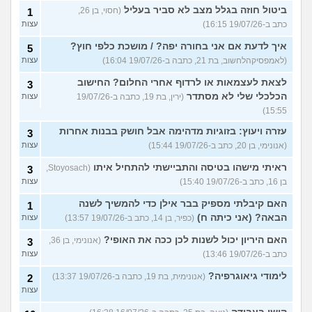
ביטול חוזה בגלל מצב לא סביר בעליל
(חסוי, בן 26,
1
כתב ב-19/07/26 16:15)
עצות
איך לדעת אם אני בחורה יפה? / מושכת כלפי חוץ?
5
(לאמפסיקהלחשוב, בת 21, כתבה ב-19/07/26 16:04)
עצות
לצאת לעצמאות או לרדוף אחרי החלום? החישוב
3
הכלכלי שלי לא מסתדר
(ירין, בת 19, כתבה ב-19/07/26
עצות
15:55)
עזרה ויעוץ: בזוגיות מדהימה אבל חושק בבנות אחרות
3
(אנונימי, בן 20, כתב ב-19/07/26 15:44)
עצות
ראיתי מישהו בטיסה והתביישתי להתחיל איתו
(Stoyosach,
3
בן 16, כתב ב-19/07/26 15:40)
עצות
האם קיבלתי מספיק בבר אילן כדי להמשיך לשנה
1
הבאה? (אני כיתה ח)
(כפיר, בן 14, כתב ב-19/07/26 13:57)
עצות
האם היריון יכול לשנות לכן ככה את האופי?
(אנונימי, בן 36,
3
כתב ב-19/07/26 13:46)
עצות
לימודי גיאוגרפיה?
(אנונימית, בת 19, כתבה ב-19/07/26 13:37)
2
עצות