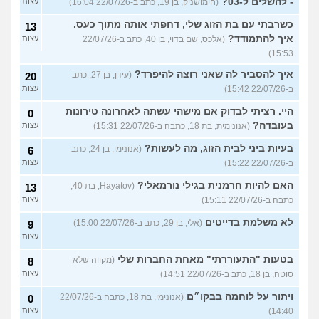
- להשלים ל-03?
(חימושניק, בן 19, כתב ב-22/07/26 16:04)
עצות
כשרבתי עם בת הזוג שלי, דחפתי אותה מתוך כעס.
13
איך להתמודד?
(אלכס, שם בדוי, בן 40, כתב ב-22/07/26
עצות
15:53)
איך להסביר לה שאני רוצה להיפרד?
(עידן, בן 27, כתב
20
ב-22/07/26 15:42)
עצות
היי. רציתי לבדוק אם מישהי עשתה לאחרונה טירונות
0
בעובדה?
(אנונימית, בת 18, כתבה ב-22/07/26 15:31)
עצות
בעיות ביני לבית הזוג, מה לעשות?
(אנונימי, בן 24, כתב
6
ב-22/07/26 15:22)
עצות
האם להיות חרמנית בגילי נורמאלי?
(Hayatov, בת 40,
13
כתבה ב-22/07/26 15:11)
עצות
לא משלמת בדייטים
(אלי, בן 29, כתב ב-22/07/26 15:00)
9
עצות
בטעות "התעוררתי" מאחת החברות שלי
(מקווה שלא
8
סוטה, בן 18, כתב ב-22/07/26 14:51)
עצות
ויתור על לוחמה בבקו״ם
(אנונימי, בת 18, כתבה ב-22/07/26
0
14:40)
עצות