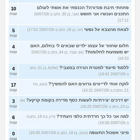
פתחתי תיבת פנדורה? הכנסתי את אשתי לעולם
10
התכנים ועכשיו אני חושש
(אבי, בן 30, כתב ב-20/07/26
עצות
17:11)
לצאת מהצבא על נפשי
(יוני, בן 19, כתב ב-20/07/26 17:02)
5
עצות
חלום שחוזר על עצמו ילדים שבאים לי בחלום, האם
4
יש משמעות לחלומות?
(אב עובד, בן 44, כתב ב-20/07/26
עצות
16:53)
ללמוד סיעוד למטרת הגירה במצבי?
(אלכס, בן 31, כתב
4
ב-20/07/26 16:42)
עצות
לוקח אותי לדייטים גרועים האם להמשיך?
(נטע, בת
17
21, כתבה ב-20/07/26 16:31)
עצות
יש דרכים יצירתיות לעשות כסף מדירה בקומת קרקע?
(שי,
3
בן 23, כתב ב-20/07/26 16:20)
עצות
למה אני כל כך חרדתית כלפי העתיד?
(ירין, בת 19, כתבה
6
ב-20/07/26 16:09)
עצות
מיוני אשכול התעופה
(ככככ, בן 18, כתב ב-20/07/26 16:00)
0
עצות