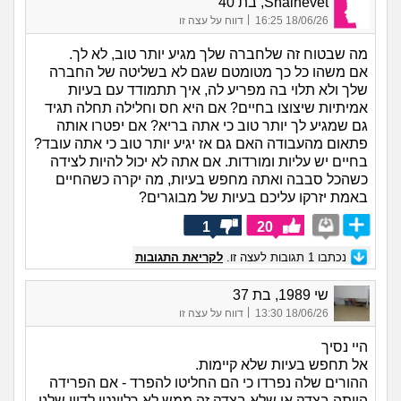
Shalhevet, בת 40
|
18/06/26 16:25
דווח על עצה זו
מה שבטוח זה שלחברה שלך מגיע יותר טוב, לא לך.
אם משהו כל כך מטומטם שגם לא בשליטה של החברה
שלך ולא תלוי בה מפריע לה, איך תתמודד עם בעיות
אמיתיות שיצוצו בחיים? אם היא חס וחלילה תחלה תגיד
גם שמגיע לך יותר טוב כי אתה בריא? אם יפטרו אותה
פתאום מהעבודה האם גם אז יגיע יותר טוב כי אתה עובד?
בחיים יש עליות ומורדות. אם אתה לא יכול להיות לצידה
כשהכל סבבה ואתה מחפש בעיות, מה יקרה כשהחיים
באמת יזרקו עליכם בעיות של מבוגרים?
1
20
נכתבו
1
תגובות לעצה זו.
לקריאת התגובות
שי 1989, בת 37
|
18/06/26 13:30
דווח על עצה זו
היי נסיך
אל תחפש בעיות שלא קיימות.
ההורים שלה נפרדו כי הם החליטו להפרד - אם הפרידה
הייתה בצדק או שלא בצדק זה ממש לא רלוונטי לדיון שלנו.