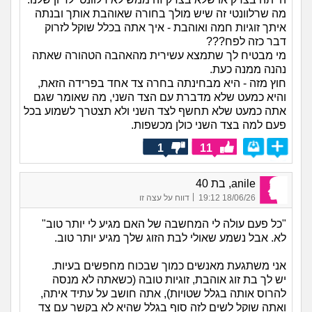
מה שרלוונטי זה שיש מולך בחורה שאוהבת אותך ובנתה
איתך זוגיות חמה ואוהבת - איך אתה בכלל שוקל לזרוק
דבר כזה לפח???
מי מבטיח לך שתמצא עשירית מהאהבה הטהורה שאתה
נהנה ממנה כעת.
חוץ מזה - היא מבחינתה בחרה צד אחד בפרידה הזאת,
והיא כמעט שלא מדברת עם הצד השני, מה שאומר שגם
אתה כמעט שלא תחשף לצד השני ולא תצטרך לשמוע בכל
פעם למה בצד השני כולן מכשפות.
1
11
anile, בת 40
|
18/06/26 19:12
דווח על עצה זו
"כל פעם עולה לי המחשבה של האם מגיע לי יותר טוב"
לא. אבל נשמע שאולי לבת הזוג שלך מגיע יותר טוב.
אני משתגעת מאנשים כמוך שבכוח מחפשים בעיות.
יש לך בת זוג אוהבת, זוגיות טובה (כשאתה לא מנסה
להרוס אותה בגלל שטויות), אתה חושב על עתיד איתה,
ואתה שוקל לשים לזה סוף בגלל שהיא לא בקשר עם צד