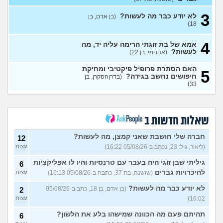
(אלירן, בן 30)
עצות
3
לא יודע כבר מה לעשות?
(בן אדם, בן
מתכננת חתונה ראשונה, יש
7
18)
לכם עצות?
(א, בת 28)
עצות
4
האם מה שאני מרגיש זה הגיוני
אמא של בת זוגתי הרימה עליה יד, מה
8
ותקין?
לעשות?
(לירון, בן 31)
(אנונימי, בן 22)
עצות
איך להתגבר על רצון לקשר
12
האם הסתרת פרופיל פיקטיבי ומחיקת
5
לפני הזמן?
(אנונימית, בת 21)
חיפושים נחשב בגידה?
עצות
(בדרןהסקרן, בן
33)
כשאתם רואים מישהי ברשתות
13
החברתיות שהכול אצלה סביב
עצות
הבילויים, זה מוריד לכם?
(לחם ושעשועים, בן 36)
שאלות חדשות ב
כשרבתי עם בת הזוג שלי,
13
דחפתי אותה מתוך כעס. איך
חברה שלי חושבת שאני קמצן, מה לעשות?
עצות
12
להתמודד?
(אלכס, שם בדוי, בן
(ליאור, גיל: 23, נכתב ב-05/08/26 16:22)
עצות
40)
גיליתי שבן זוגי היה בעבר עם טרנסיות והיו לו אפליקציות
6
איך להסביר לה שאני רוצה
20
להיכרויות גברים
(שושנה, בת 37, כתבה ב-05/08/26 16:13)
עצות
להיפרד?
(עידן, בן 27)
עצות
לא יודע כבר מה לעשות?
(בן אדם, בן 18, כתב ב-05/08/26
2
בעיות ביני לבית הזוג, מה
6
לעשות?
(אנונימי, בן 24)
16:02)
עצות
עצות
לא משלמת בדייטים
תהיתם פעם מה הכוונה שמישהו בלע את הלשון?
(אלי, בן
9
6
עצות