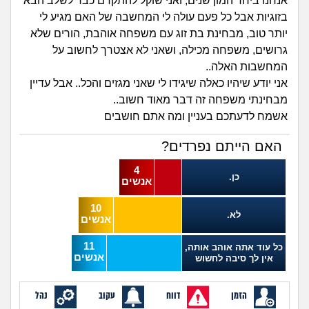
זוגיות
חיפוש שאלות
אנחנו ביחד המון שנים, ואני שוקל להתקדם כבר לשלב הבא
בזוגיות אבל כל פעם עולה לי המחשבה של האם מגיע לי
|
היריון ולידה
יותר טוב, מבחינת בת זוג עם משפחה אוהבת, הורים שלא
הרשמה
התחברות
גרושים, משפחה מכילה, ושאני לא אצטרך לחשוב על
המחשבות האלה..
הורות ומשפחה
אני יודע שיהיו כאלה שיגידו לי שאני מגזים והכל.. אבל עדיין
מבחינתי משפחה זה דבר מאוד חשוב..
מתבגרים
אשמח לדעתכם בעניין ומה אתם חושבים
מהבקו"ם... ועד מתי?!
האם הייתם נפרדים?
4
לימודים וסטודנטים
כן.
אנשים
10
עבודה וקריירה
לא.
אנשים
חברים ואנשים
11
כל עוד אתה אוהב אותה,
אנשים
אין לך סיבה לחשוש
בית, שכנים ושותפים
הזמן
דווח
עקוב
נהל