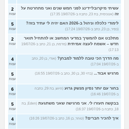
עשיתי מיקרובליידינג לפני חמש שנים ואני מתחרטת על
2
זה
(אנונימית, בת 23, כתבה ב-19/07/26 17:35)
עצות
לימודי כלכלה וניהול ב-2026 האם יהיה לי עתיד בזה?
5
(כפיר, בן 23, כתב ב-19/07/26 17:24)
עצות
מתלבט אם להמשיך במדעי המחשב או להתחיל תואר
2
חדש – אשמח לעצה אמיתית
(מדמח, בן 21, כתב ב-19/07/26
עצות
17:13)
מה הדרך הכי טובה ללמוד למבחן?
(אודי, בן 20, כתב
4
ב-19/07/26 17:04)
עצות
מרגיש אבוד...
(בדוי 30, בן 30, כתב ב-19/07/26 16:55)
5
עצות
בחור עם יותר נסיון מנשק גרוע
(היוש, בת 29, כתבה
6
ב-19/07/26 16:46)
עצות
בבקשה תעזרו לי. אני מרגישה שאני משתגעת
(Eden, בת
5
18, כתבה ב-19/07/26 16:37)
עצות
איך להכיר חברים?
(טוהר, בן 16, כתב ב-19/07/26 16:26)
4
עצות