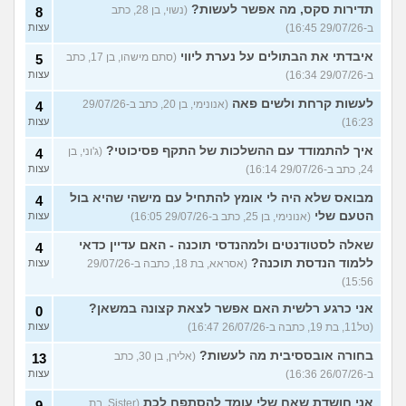
תדירות סקס, מה אפשר לעשות?
(נשוי, בן 28, כתב
8
ב-29/07/26 16:45)
עצות
איבדתי את הבתולים על נערת ליווי
(סתם מישהו, בן 17, כתב
5
ב-29/07/26 16:34)
עצות
לעשות קרחת ולשים פאה
(אנונימי, בן 20, כתב ב-29/07/26
4
16:23)
עצות
איך להתמודד עם ההשלכות של התקף פסיכוטי?
(ג'וני, בן
4
24, כתב ב-29/07/26 16:14)
עצות
מבואס שלא היה לי אומץ להתחיל עם מישהי שהיא בול
4
הטעם שלי
(אנונימי, בן 25, כתב ב-29/07/26 16:05)
עצות
שאלה לסטודנטים ולמהנדסי תוכנה - האם עדיין כדאי
4
ללמוד הנדסת תוכנה?
(אסראא, בת 18, כתבה ב-29/07/26
עצות
15:56)
אני כרגע רלשית האם אפשר לצאת קצונה במשאן?
0
(טל11, בת 19, כתבה ב-26/07/26 16:47)
עצות
בחורה אובססיבית מה לעשות?
(אלירן, בן 30, כתב
13
ב-26/07/26 16:36)
עצות
אני חושדת שאח שלי עומד להסתפח לכת
(Sister, בת
9