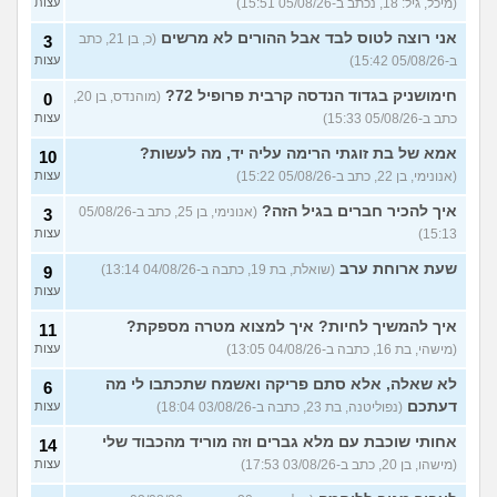
29)
(מיכל, גיל: 18, נכתב ב-05/08/26 15:51)
עצות
יוצאת איתו היום לדייט ראשון
3
אני רוצה לטוס לבד אבל ההורים לא מרשים
(כ, בן 21, כתב
3
(אנונימית, בת 18)
עצות
ב-05/08/26 15:42)
עצות
להתחיל עם בנות בים/ הליכה
8
חימושניק בגדוד הנדסה קרבית פרופיל 72?
(מוהנדס, בן 20,
0
בטיילת או מועדון?
(רואי, בן
עצות
כתב ב-05/08/26 15:33)
עצות
26)
לוקח אותי לדייטים גרועים
אמא של בת זוגתי הרימה עליה יד, מה לעשות?
17
10
האם להמשיך?
(נטע, בת 21)
עצות
(אנונימי, בן 22, כתב ב-05/08/26 15:22)
עצות
איך להכיר חברים בגיל הזה?
עוד שאלות חדשות במדור
(אנונימי, בן 25, כתב ב-05/08/26
3
15:13)
עצות
שעת ארוחת ערב
(שואלת, בת 19, כתבה ב-04/08/26 13:14)
9
עצות
איך להמשיך לחיות? איך למצוא מטרה מספקת?
11
(מישהי, בת 16, כתבה ב-04/08/26 13:05)
עצות
לא שאלה, אלא סתם פריקה ואשמח שתכתבו לי מה
6
דעתכם
(נפוליטנה, בת 23, כתבה ב-03/08/26 18:04)
עצות
אחותי שוכבת עם מלא גברים וזה מוריד מהכבוד שלי
14
(מישהו, בן 20, כתב ב-03/08/26 17:53)
עצות