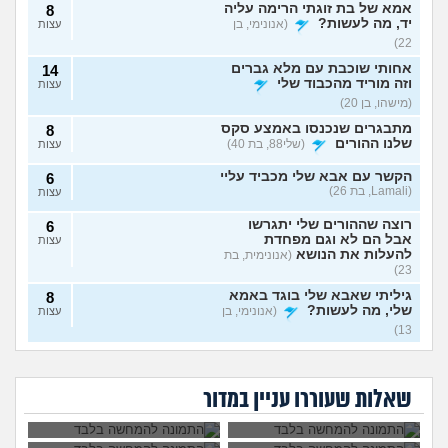
אמא של בת זוגתי הרימה עליה
8
יד, מה לעשות?
(אנונימי, בן
עצות
22)
אחותי שוכבת עם מלא גברים
14
וזה מוריד מהכבוד שלי
עצות
(מישהו, בן 20)
מתבגרים שנכנסו באמצע סקס
8
שלנו ההורים
(שלי88, בת 40)
עצות
הקשר עם אבא שלי מכביד עליי
6
(Lamali, בת 26)
עצות
רוצה שההורים שלי יתגרשו
6
אבל הם לא וגם מפחדת
עצות
להעלות את הנושא
(אנונימית, בת
23)
גיליתי שאבא שלי בוגד באמא
8
שלי, מה לעשות?
(אנונימי, בן
עצות
13)
אמא שלי פוגעת בי כי
אמא שלי לוחצת עליי
אני חושדת שאח שלי עומד
9
לא הבאתי עדיין ילדים
להתחתן בשידוך עם
להסתפח לכת
(Sister, בת
עצות
אמא שלי שונאת את
אני אובססיבית לאמא
לעולם. איך
כל אחת שיש לה
חברה שלי מה
שלי וזה חונק אותי
29)
להתמודד?
דופק, מה לעשות?
שאלות שעוררו עניין במדור
לעשות?
כבר
האם מה שאני מרגיש זה הגיוני
8
ותקין?
(לירון, בן 31)
עצות