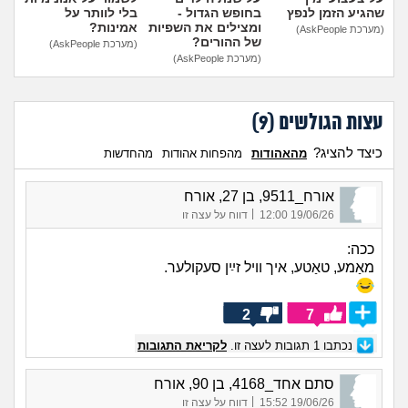
שהגיע הזמן לנפץ
בחופש הגדול -
בלי לוותר על
ומצילים את השפיות
אמינות?
(מערכת AskPeople)
של ההורים?
(מערכת AskPeople)
(מערכת AskPeople)
עצות הגולשים (
9
)
כיצד להציג?
מהאהודות
מהפחות אהודות
מהחדשות
אורח_9511, בן 27, אורח
|
19/06/26 12:00
דווח על עצה זו
ככה:
מאַמע, טאַטע, איך וויל זײַן סעקולער.
2
7
נכתבו
1
תגובות לעצה זו.
לקריאת התגובות
סתם אחד_4168, בן 90, אורח
|
19/06/26 15:52
דווח על עצה זו