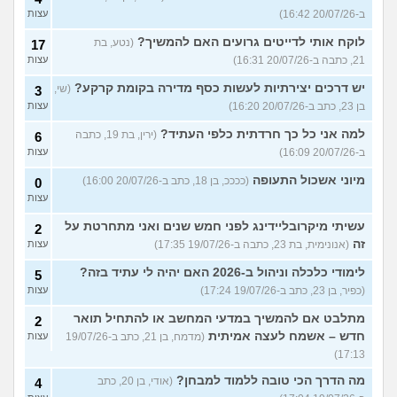
ב-20/07/26 16:42)
עצות
לוקח אותי לדייטים גרועים האם להמשיך?
(נטע, בת
17
21, כתבה ב-20/07/26 16:31)
עצות
יש דרכים יצירתיות לעשות כסף מדירה בקומת קרקע?
(שי,
3
בן 23, כתב ב-20/07/26 16:20)
עצות
למה אני כל כך חרדתית כלפי העתיד?
(ירין, בת 19, כתבה
6
ב-20/07/26 16:09)
עצות
מיוני אשכול התעופה
(ככככ, בן 18, כתב ב-20/07/26 16:00)
0
עצות
עשיתי מיקרובליידינג לפני חמש שנים ואני מתחרטת על
2
זה
(אנונימית, בת 23, כתבה ב-19/07/26 17:35)
עצות
לימודי כלכלה וניהול ב-2026 האם יהיה לי עתיד בזה?
5
(כפיר, בן 23, כתב ב-19/07/26 17:24)
עצות
מתלבט אם להמשיך במדעי המחשב או להתחיל תואר
2
חדש – אשמח לעצה אמיתית
(מדמח, בן 21, כתב ב-19/07/26
עצות
17:13)
מה הדרך הכי טובה ללמוד למבחן?
(אודי, בן 20, כתב
4