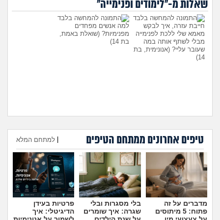
שאלות מ-"לימודים ופנימייה"
מה שעובר עליי
חייבת עזרה, איך לבקש
למה אנשים מפחדים
שומרים על הגוף
מאמא שלי ללכת לפנימייה
מפנימיות?
(שואלת באמת,
מבלי לשתף אותה במה
בת 14)
שעובר עליי?
(אנונימית, בת
פיננסי וכלכלה
14)
בין הסדינים
חיות מחמד
יוקר המחיה
טיפים אחרונים ממתחם הטיפים
היועצת המליצה לשלוח את
עומדת להיות בפנימייה ויש לי
|
למתחם המלא
הבן שלי לפנימייה, לסמוך
חבר, אני יכולה להביא אותו
עליה?
(אמא מודאגת, בת
לחדר שלי?
(פנימיסטית
גאווה
הוספת טיפ
35)
לעתיד, בת 16)
מדברים על זה
בלי מסגרות ובלי
פרטיות בעידן
פתוח: 5 מיתוסים
שגרה: איך שומרים
הדיגיטלי: איך
על צעצועי מין
על שנת הילדים
לשמור על אנונימיות