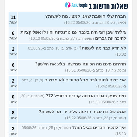
4
ומשתוללת
(רק נכד, בן 28)
עצות
שאלות חדשות ב
האם אח שלי מקנא/שונא את
8
חברה שלי חושבת שאני קמצן, מה לעשות?
11
אשתי?
(אורי, בן 33)
עצות
(ליאור, גיל: 23, נכתב ב-05/08/26 16:22)
עצות
הבת שלי מדוכדכת שאני ואביה
4
גיליתי שבן זוגי היה בעבר עם טרנסיות והיו לו אפליקציות
6
מבוגרים... איך מתמודדים?
(.,
עצות
בת 45)
להיכרויות גברים
(שושנה, בת 37, כתבה ב-05/08/26 16:13)
עצות
יש לי אפוטרופוס ואני לא מבין
5
לא יודע כבר מה לעשות?
(בן אדם, בן 18, כתב ב-05/08/26
2
למה
(זורו, בן 40)
עצות
16:02)
עצות
לא יודע מה לעשות יותר עם
5
תהיתם פעם מה הכוונה שמישהו בלע את הלשון?
6
המשפחה שלי
(יורם, בן 23)
עצות
(מיכל, גיל: 18, נכתב ב-05/08/26 15:51)
עצות
בן 10 לא רוצה שאנחנו ההורים
9
נהיה נוכחים במסיבת סיום של
אני רוצה לטוס לבד אבל ההורים לא מרשים
(כ, בן 21, כתב
2
עצות
הכיתה
(גורי, בן 42)
ב-05/08/26 15:42)
עצות
מה הסוד הזה שגורם לריח
7
חימושניק בגדוד הנדסה קרבית פרופיל 72?
(מוהנדס, בן 20,
0
הטוב להשאר בבגד לאורך זמן
עצות
כתב ב-05/08/26 15:33)
עצות
???
(מתלמדת, בת 50)
אמא של בת זוגתי הרימה עליה יד, מה לעשות?
איך לומר להורים שאני רוצה
8
9
להיות חילוני?
(אהרן, בן 17)
עצות
(אנונימי, בן 22, כתב ב-05/08/26 15:22)
עצות
איך להכיר חברים בגיל הזה?
עוד שאלות חדשות במדור
(אנונימי, בן 25, כתב ב-05/08/26
3
15:13)
עצות