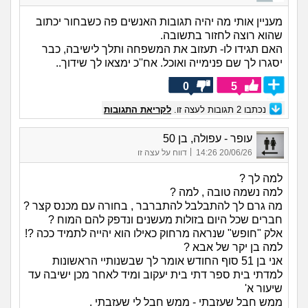
מעניין אותי מה יהיה תגובות האנשים פה כשבחור יכתוב
שהוא רוצה לחזור בתשובה.
האם תגידו לו- תעזוב את המשפחה ותלך לישיבה, כבר
יסגרו לך שם פנימייה ואוכל. אח''כ ימצאו לך שידוך..
0
5
נכתבו
2
תגובות לעצה זו.
לקריאת התגובות
עופר - עפולה, בן 50
|
20/06/26 14:26
דווח על עצה זו
למה לך ?
למה נשמה טובה , למה ?
מה גרם לך להתבלבל להתברבר , בחורה עם מכנס קצר ?
חברים שכל היום בזולות מעשנים ונדפק להם המוח ?
אלק "חופש" שנראה מרחוק כאילו הוא יהייה לתמיד ככה ?!
למה בן יקר של אבא ?
אני בן 51 סוף החודש אומר לך שבשנותיי הראשונות
למדתי בית ספר דתי בית יעקוב ומיד לאחר מכן ישיבה עד
שיעור א'
ממש חבל שעזבתי - ממש חבל לי שעזבתי .