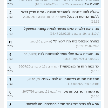
4
הטעם שלי
(אנונימי, בן 25, כתב ב-29/07/26 16:05)
עצות
שאלה לסטודנטים ולמהנדסי תוכנה - האם עדיין כדאי
4
ללמוד הנדסת תוכנה?
(אסראא, בת 18, כתבה ב-29/07/26
עצות
15:56)
אני כרגע רלשית האם אפשר לצאת קצונה במשאן?
0
(טל11, בת 19, כתבה ב-26/07/26 16:47)
עצות
בחורה אובססיבית מה לעשות?
(אלירן, בן 30, כתב
13
ב-26/07/26 16:36)
עצות
אני חושדת שאח שלי עומד להסתפח לכת
(Sister, בת
9
29, כתבה ב-26/07/26 16:27)
עצות
עד כמה חזה זה משמעותי?
(נערה, בת 16, כתבה ב-26/07/26
6
16:18)
עצות
מתכננת חתונה ראשונה, יש לכם עצות?
(א, בת 28,
7
כתבה ב-26/07/26 16:09)
עצות
מרגישה חוסר בטחון מטורף
(.., בת 21, כתבה ב-26/07/26
8
16:00)
עצות
אמא לא רוצה שאלמד תואר בהנדסה, מה לעשות?
8