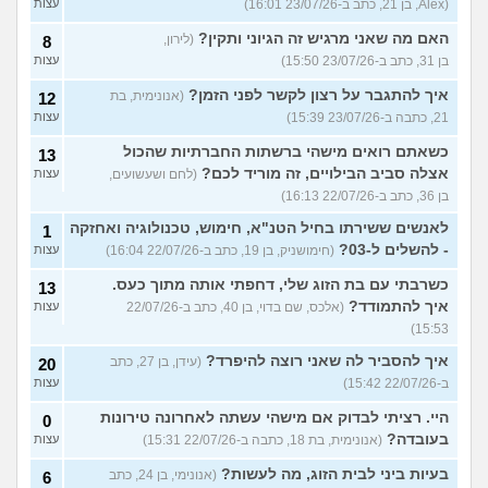
(Alex, בן 21, כתב ב-23/07/26 16:01)
עצות
האם מה שאני מרגיש זה הגיוני ותקין?
(לירון,
8
בן 31, כתב ב-23/07/26 15:50)
עצות
איך להתגבר על רצון לקשר לפני הזמן?
(אנונימית, בת
12
21, כתבה ב-23/07/26 15:39)
עצות
כשאתם רואים מישהי ברשתות החברתיות שהכול
13
אצלה סביב הבילויים, זה מוריד לכם?
(לחם ושעשועים,
עצות
בן 36, כתב ב-22/07/26 16:13)
לאנשים ששירתו בחיל הטנ"א, חימוש, טכנולוגיה ואחזקה
1
- להשלים ל-03?
(חימושניק, בן 19, כתב ב-22/07/26 16:04)
עצות
כשרבתי עם בת הזוג שלי, דחפתי אותה מתוך כעס.
13
איך להתמודד?
(אלכס, שם בדוי, בן 40, כתב ב-22/07/26
עצות
15:53)
איך להסביר לה שאני רוצה להיפרד?
(עידן, בן 27, כתב
20
ב-22/07/26 15:42)
עצות
היי. רציתי לבדוק אם מישהי עשתה לאחרונה טירונות
0
בעובדה?
(אנונימית, בת 18, כתבה ב-22/07/26 15:31)
עצות
בעיות ביני לבית הזוג, מה לעשות?
(אנונימי, בן 24, כתב
6