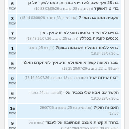
בת 28 ואף פעם לא הייתי בזוגיות, האם לשקר על כך
6
בדייט ראשון?
(רווקה, בת 28, כתבה ב-03/08/26 15:23)
עצות
אקסית מתנהגת מוזר?
(אנונימי, בן 33, כתב ב-03/08/26 15:14)
3
עצות
בחיים לא הייתי בזוגיות ואני לא יודע איך. איך
7
נכנסים לזוגיות בכלל?
(דור, בן 25, כתב ב-29/07/26 18:43)
עצות
כדאי ללמוד הנהלת חשבונות בipc?
(lili, בת 25, כתבה
1
ב-29/07/26 18:34)
עצות
עובר תקופה קשה מיואש ולא יודע איך להיתקדם האלה
5
(אבי99, בן 22, כתב ב-29/07/26 18:25)
עצות
רכזת שירות ישיר
(אנונימית, בת 18, כתבה ב-29/07/26 18:16)
0
עצות
הקשר עם אבא שלי מכביד עליי
(Lamali, בת 26, כתבה
6
ב-29/07/26 18:05)
עצות
האם זה חוקי?
(אנונימית, בת 25, כתבה ב-29/07/26
15
17:56)
עצות
בחרדות קשות מעצם המחשבה על לעבוד
(בחורה של
9
חופש, בת 30, כתבה ב-29/07/26 17:47)
עצות