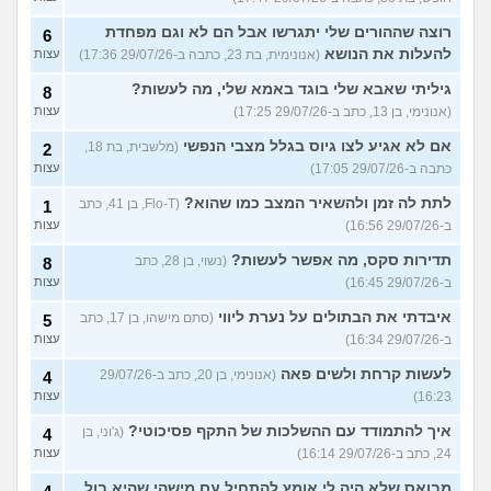
רוצה שההורים שלי יתגרשו אבל הם לא וגם מפחדת
6
להעלות את הנושא
(אנונימית, בת 23, כתבה ב-29/07/26 17:36)
עצות
גיליתי שאבא שלי בוגד באמא שלי, מה לעשות?
8
(אנונימי, בן 13, כתב ב-29/07/26 17:25)
עצות
אם לא אגיע לצו גיוס בגלל מצבי הנפשי
(מלשבית, בת 18,
2
כתבה ב-29/07/26 17:05)
עצות
לתת לה זמן ולהשאיר המצב כמו שהוא?
(Flo-T, בן 41, כתב
1
ב-29/07/26 16:56)
עצות
תדירות סקס, מה אפשר לעשות?
(נשוי, בן 28, כתב
8
ב-29/07/26 16:45)
עצות
איבדתי את הבתולים על נערת ליווי
(סתם מישהו, בן 17, כתב
5
ב-29/07/26 16:34)
עצות
לעשות קרחת ולשים פאה
(אנונימי, בן 20, כתב ב-29/07/26
4
16:23)
עצות
איך להתמודד עם ההשלכות של התקף פסיכוטי?
(ג'וני, בן
4
24, כתב ב-29/07/26 16:14)
עצות
מבואס שלא היה לי אומץ להתחיל עם מישהי שהיא בול