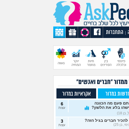
התחברות
|
פיננסי
בין
חיות
יוקר
גאווה
וכלכלה
הסדינים
מחמד
המחיה
 ממדור "חברים ואנשים"
דשות במדור
אקראיות במדור
תם פעם מה הכוונה
6
שהו בלע את הלשון?
עצות
בן 18)
להכיר חברים בגיל הזה?
3
י, בן 25)
עצות