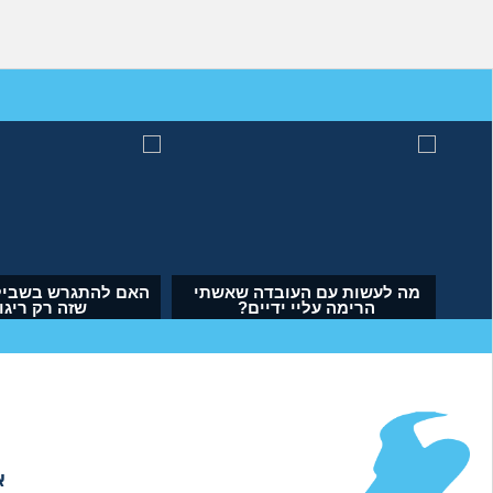
מה לעשות עם העובדה שאשתי
האם להתגרש בשביל
הרימה עליי ידיים?
שזה רק ריגו
(אנונימי, בן 34)
(דנה, בת 35)
א
אודות
|