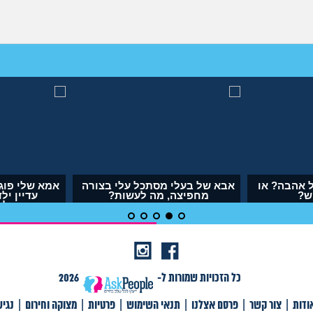
 אהבה? או
אבא של בעלי מסתכל עלי בצורה
אמא שלי פוג
ש?
מחפיצה, מה לעשות?
עדיין יל
לה
(ליה, בת 27)
(אנו
כל הזכויות שמורות ל-
2026
ודות
|
צור קשר
|
פרסם אצלנו
|
תנאי השימוש
|
פרטיות
|
מצוקה וחירום
|
נגי
צור קשר
|
פרסם אצלנו
|
תנאי שימוש
|
פרטיות
|
תגיות
|
מצוקה וחירום
|
Ask דורקס