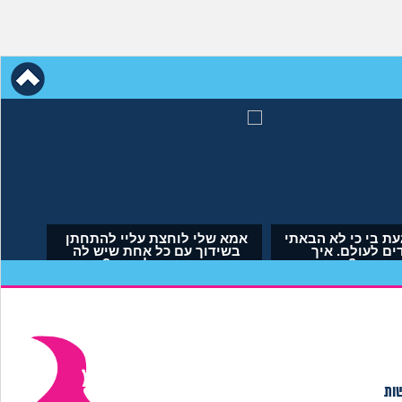
עת בי כי לא הבאתי
אמא שלי לוחצת עליי להתחתן
דים לעולם. איך
בשידוך עם כל אחת שיש לה
תמודד?
דופק, מה לעשות?
נימית, בת 29)
(אריאל, בן 23)
שות