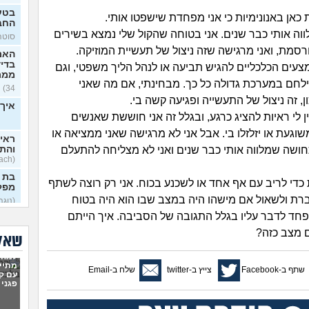
בטע
ת כאן באנונימיות כי אני מפחדת שישפטו אותי.
החב
וה אותי כבר שנים. אני בטוחה שהקול שלי נמצא בשירים
סוטה, 
סמת, ואני מרגישה שזה ניצול של תעשיית המוזיקה.
האם
בדי
מצעים הכלכליים להגיש תביעה או לנהל הליך משפטי, וגם
ממר
הילחם במערכת גדולה כל כך. מבחינתי, אם מה שאני
34)
ן, זה ניצול של התעשייה ופגיעה קשה בי.
איך 
ן לי ראיות להציג כרגע, ובגלל זה אני חוששת שאנשים
וגעת או יזלזלו בי. אבל אני לא מרגישה שאני ממציאה או
ראית
תחושה שמלווה אותי כבר שנים ואני לא מצליחה להתעלם
והתב
(Stoyosach, בן 16)
בת 
 כדי לריב עם אף אחד או לשכנע בכוח. אני רק רוצה לשתף
מפל
רת ולשאול אם מישהו היה במצב שבו הוא היה בטוח
(נוגה,
חד לדבר עליו בגלל התגובה של הסביבה. איך הייתם
על 
הישר
 מצב כזה?
שאלו
(תמיד 
למה 
תוהה
מתיי
שתף ב-Facebook
צייץ ב-twitter
שלח ב-Email
לפתח
עם קר
או 
פגני 
(פוזיצי
אני 