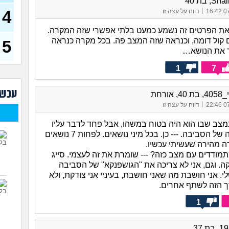
, בת 40
בחיי
|
4
07/
דווח על עצה זו
עדיף
לנס
את הפרטים זה נשמע כמעט בלתי אפשרי שזה המקרה.
(אנוני
 קול דומה, וכנראה שזה המצב פה. בכל מקרה כנראה
5
מפח
 את הנושא…
חברו
שאנ
1
7
(אנוני
שנכ
עכשי
 אורחת
בת 22)
|
07/
דווח על עצה זו
למה 
נחמ
מצב שבו הוא היה בטוח במשהו, אבל פחד לדבר עליו
לבנ
בגלל התגובה של הסביבה. --- כן. בכל מיני נושאים. לפחות 7 נושאים
23)
ה מהירה שעשיתי עכשיו.
איך 
תמודדים עם מצב כזה? --- שומרת את זה לעצמי. סייג
בגד
. וגם, אני לא צריכה את "הגושפנקא" של הסביבה
 אני חושבת מה שאני חושבת, בעיניי אני צודקת, ולא
האם
לי מ
רך הזה לשתף אחרים.
24)
1
בחי