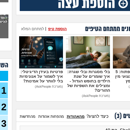
בשי
איך
יש ח
אני 
המדי
איך
הגיונ
נים ממתחם הטיפים
הוספת טיפ
|
למתחם המלא
אני 
להצ
2 ח
מהעב
מתיי
השא
מזיי
קארט, 
מדברים על זה פתוח: 5
בלי מסגרות ובלי שגרה:
פרטיות בעידן הדיגיטלי:
ועי מין
איך שומרים על שנת
איך לשמור על אנונימיות
איפה
פץ
הילדים בחופש הגדול -
בלי לוותר על אמינות?
(אריאל
ומצילים את השפיות של
(מערכת AskPeople)
1
ההורים?
למצ
בתרב
(מערכת AskPeople)
(איש ע
2
האם
מאנ
ים (
3
)
כיצד להציג?
מהאהודות
מהפחות אהודות
מהחדשות
בן 27)
3
שאל