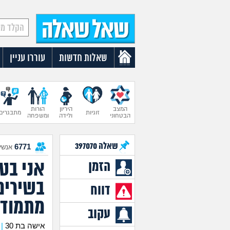
שאלות חדשות
עוררו עניין
המצב
היריון
הורות
זוגיות
מתבגרים
הבטחוני
ולידה
ומשפחה
שאלה
397070
6771
אנשים
אני בט
הזמן
בשירים
דווח
מתמודד
עקוב
אישה בת 30
|