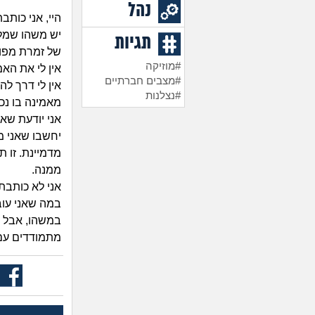
נהל
היי, אני כותב
יש משהו שמלו
תגיות
של זמרת מפור
#מוזיקה
אין לי את הא
#מצבים חברתיים
אין לי דרך ל
#נצלנות
מאמינה בו נכו
אני יודעת שאי
יחשבו שאני מש
מדמיינת. זו 
ממנה.
אני לא כותבת
במה שאני עוב
במשהו, אבל פ
מתמודדים עם