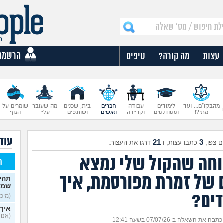
הרשמה
עצות
מה קורה?
טיפים
מהבקו"ם... ועד
לימודים
עבודה
חברים
בית, שכנים
מה שעובר
שומרים על
מתי?!
וסטודנטים
וקריירה
ואנשים
ושותפים
עליי
הגוף
עוד
21
3
 צפו,
כתבו עצות, ו-
דרגו את העצות.
וחה שהקול שלי נמצא
ח
 של זמרת מפורסמת, איך
תהי
שמי
ים?
(מיכל, 
איך 
(אנונימ
כתבה את השאלה ב-07/07/26 בשעה 12:41