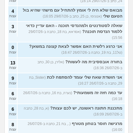
24, כתב ב-29/07/26 16:14)
עצות
מבואס שלא היה לי אומץ להתחיל עם מישהי שהיא בול
4
הטעם שלי
(אנונימי, בן 25, כתב ב-29/07/26 16:05)
עצות
שאלה לסטודנטים ולמהנדסי תוכנה - האם עדיין כדאי
3
ללמוד הנדסת תוכנה?
(אסראא, בת 18, כתבה ב-29/07/26
עצות
15:56)
אני כרגע רלשית האם אפשר לצאת קצונה במשאן?
0
(טל11, בת 19, כתבה ב-26/07/26 16:47)
עצות
בחורה אובססיבית מה לעשות?
(אלירן, בן 30, כתב
13
ב-26/07/26 16:36)
עצות
אני חושדת שאח שלי עומד להסתפח לכת
(Sister, בת
9
29, כתבה ב-26/07/26 16:27)
עצות
עד כמה חזה זה משמעותי?
(נערה, בת 16, כתבה ב-26/07/26
6
16:18)
עצות
מתכננת חתונה ראשונה, יש לכם עצות?
(א, בת 28, כתבה
6
ב-26/07/26 16:09)
עצות
מרגישה חוסר בטחון מטורף
(.., בת 21, כתבה ב-26/07/26
8
16:00)
עצות