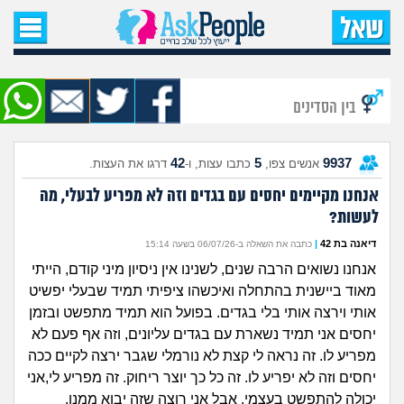
עמוד הבית
שאל שאלה
בין הסדינים
שאלות חדשות
42
5
9937
אנשים צפו,
כתבו עצות, ו-
דרגו את העצות.
שאלות שעוררו עניין
אנחנו מקיימים יחסים עם בגדים וזה לא מפריע לבעלי, מה
לעשות?
עצות חדשות
דיאנה בת 42
|
כתבה את השאלה ב-06/07/26 בשעה 15:14
מה קורה כאן?
אנחנו נשואים הרבה שנים, לשנינו אין ניסיון מיני קודם, הייתי
מאוד ביישנית בהתחלה ואיכשהו ציפיתי תמיד שבעלי יפשיט
מתחם הטיפים
אותי וירצה אותי בלי בגדים. בפועל הוא תמיד מתפשט ובזמן
יחסים אני תמיד נשארת עם בגדים עליונים, וזה אף פעם לא
מדורים
מפריע לו. זה נראה לי קצת לא נורמלי שגבר ירצה לקיים ככה
יחסים וזה לא יפריע לו. זה כל כך יוצר ריחוק. זה מפריע לי,אני
יכולה להתפשט בעצמי, אבל אני רוצה שזה יבוא ממנו.