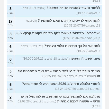
16:53)
ללמוד סיעוד למטרת הגירה במצבי?
(אלכס, בן 31, כתב
3
ב-20/07/26 16:42)
עצות
לוקח אותי לדייטים גרועים האם להמשיך?
(נטע, בת
17
21, כתבה ב-20/07/26 16:31)
עצות
יש דרכים יצירתיות לעשות כסף מדירה בקומת קרקע?
(שי,
3
בן 23, כתב ב-20/07/26 16:20)
עצות
למה אני כל כך חרדתית כלפי העתיד?
(ירין, בת 19, כתבה
6
ב-20/07/26 16:09)
עצות
מיוני אשכול התעופה
(ככככ, בן 18, כתב ב-20/07/26 16:00)
0
עצות
עשיתי מיקרובליידינג לפני חמש שנים ואני מתחרטת על
2
זה
(אנונימית, בת 23, כתבה ב-19/07/26 17:35)
עצות
לימודי כלכלה וניהול ב-2026 האם יהיה לי עתיד בזה?
5
(כפיר, בן 23, כתב ב-19/07/26 17:24)
עצות
מתלבט אם להמשיך במדעי המחשב או להתחיל תואר
2
חדש – אשמח לעצה אמיתית
(מדמח, בן 21, כתב ב-19/07/26
עצות
17:13)