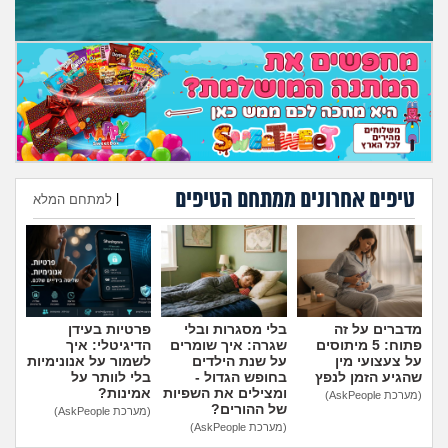
מה שעובר עליי
שומרים על הגוף
פיננסי וכלכלה
בין הסדינים
טיפים אחרונים ממתחם הטיפים
|
למתחם המלא
חיות מחמד
הוספת טיפ
יוקר המחיה
גאווה
מדברים על זה
בלי מסגרות ובלי
פרטיות בעידן
פתוח: 5 מיתוסים
שגרה: איך שומרים
הדיגיטלי: איך
על צעצועי מין
על שנת הילדים
לשמור על אנונימיות
שהגיע הזמן לנפץ
בחופש הגדול -
בלי לוותר על
ומצילים את השפיות
אמינות?
(מערכת AskPeople)
של ההורים?
(מערכת AskPeople)
(מערכת AskPeople)