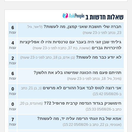
חרדי - נערות ליווי
(ישראל, בן
8
עצות
19)
שאלות חדשות ב
האם חוויתי תקיפה מינית?
14
עצות
חברה שלי חושבת שאני קמצן, מה לעשות?
(ליאור, גיל:
(רוויטל, בת 24)
6
23, נכתב לפני כ-23 שעות)
עצות
בנות,אתן הייתן "מסדרות" את
5
אח שלכם במצב כזה?
עצות
גיליתי שבן זוגי היה בעבר עם טרנסיות והיו לו אפליקציות
4
(לוחם שקרוב ל'חרור, בן 21)
להיכרויות גברים
(שושנה, בת 37, כתבה לפני כ-23 שעות)
עצות
מסאג׳יסט מעורער
4
לא יודע כבר מה לעשות?
(בן אדם, בן 18, כתב לפני כ-23 שעות)
2
עצות
(מסאג׳יסט מעורער, בן 26)
עצות
אנחנו מקיימים יחסים עם
5
בגדים וזה לא מפריע לבעלי,
עצות
תהיתם פעם מה הכוונה שמישהו בלע את הלשון?
6
מה לעשות?
(דיאנה, בת 42)
(מיכל, גיל: 18, נכתב לפני כ-23 שעות)
עצות
מחזור לאחר כמה שעות, זה
9
אני רוצה לטוס לבד אבל ההורים לא מרשים
בטוח?
(כ, בן 21, כתב
(שלומי, בן 21)
0
עצות
ב-05/08/26 15:42)
עצות
נשוי מפנטז על ליידיבויס
3
(מאטיטיהו, בן 37)
עצות
חימושניק בגדוד הנדסה קרבית פרופיל 72?
(מוהנדס, בן 20,
0
כתב ב-05/08/26 15:33)
עצות
למישהו יש עצה איך לדכא את
7
החשק המיני?
(יפה, בת 43)
עצות
אמא של בת זוגתי הרימה עליה יד, מה לעשות?
7
(אנונימי, בן 22, כתב ב-05/08/26 15:22)
עצות
עוד שאלות חדשות במדור