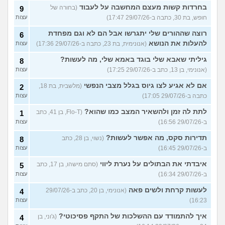
בחרדות קשות מעצם המחשבה על לעבוד
(בחורה של
9
חופש, בת 30, כתבה ב-29/07/26 17:47)
עצות
רוצה שההורים שלי יתגרשו אבל הם לא וגם מפחדת
6
להעלות את הנושא
(אנונימית, בת 23, כתבה ב-29/07/26 17:36)
עצות
גיליתי שאבא שלי בוגד באמא שלי, מה לעשות?
8
(אנונימי, בן 13, כתב ב-29/07/26 17:25)
עצות
אם לא אגיע לצו גיוס בגלל מצבי הנפשי
(מלשבית, בת 18,
2
כתבה ב-29/07/26 17:05)
עצות
לתת לה זמן ולהשאיר המצב כמו שהוא?
(Flo-T, בן 41, כתב
1
ב-29/07/26 16:56)
עצות
תדירות סקס, מה אפשר לעשות?
(נשוי, בן 28, כתב
8
ב-29/07/26 16:45)
עצות
איבדתי את הבתולים על נערת ליווי
(סתם מישהו, בן 17, כתב
5
ב-29/07/26 16:34)
עצות
לעשות קרחת ולשים פאה
(אנונימי, בן 20, כתב ב-29/07/26
4
16:23)
עצות
איך להתמודד עם ההשלכות של התקף פסיכוטי?
(ג'וני, בן
4