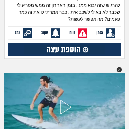
זוגיות
חיפוש שאלות
להרגיש שזה יבוא ממנו. בזמן האחרון זה ממש מפריע לי
|
שכבר לא בא לי לשכב איתו. כבר אמרתי לו את זה כמה
היריון ולידה
הרשמה
התחברות
פעמים? מה אפשר לעשות?
הורות ומשפחה
הזמן
דווח
עקוב
נהל
מתבגרים
מהבקו"ם... ועד מתי?!
לימודים וסטודנטים
עבודה וקריירה
חברים ואנשים
בית, שכנים ושותפים