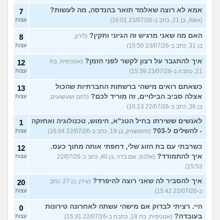
אמא לא רוצה שאלמד תואר בהנדסה, מה לעשות?
7
(Alex, בן 21, כתב ב-23/07/26 16:01)
עצות
האם מה שאני מרגיש זה הגיוני ותקין?
(לירון,
8
בן 31, כתב ב-23/07/26 15:50)
עצות
איך להתגבר על רצון לקשר לפני הזמן?
(אנונימית, בת
12
21, כתבה ב-23/07/26 15:39)
עצות
כשאתם רואים מישהי ברשתות החברתיות שהכול
13
אצלה סביב הבילויים, זה מוריד לכם?
(לחם ושעשועים,
עצות
בן 36, כתב ב-22/07/26 16:13)
לאנשים ששירתו בחיל הטנ"א, חימוש, טכנולוגיה ואחזקה
1
- להשלים ל-03?
(חימושניק, בן 19, כתב ב-22/07/26 16:04)
עצות
כשרבתי עם בת הזוג שלי, דחפתי אותה מתוך כעס.
12
איך להתמודד?
(אלכס, שם בדוי, בן 40, כתב ב-22/07/26
עצות
15:53)
איך להסביר לה שאני רוצה להיפרד?
(עידן, בן 27, כתב
20
ב-22/07/26 15:42)
עצות
היי. רציתי לבדוק אם מישהי עשתה לאחרונה טירונות
0
בעובדה?
(אנונימית, בת 18, כתבה ב-22/07/26 15:31)
עצות