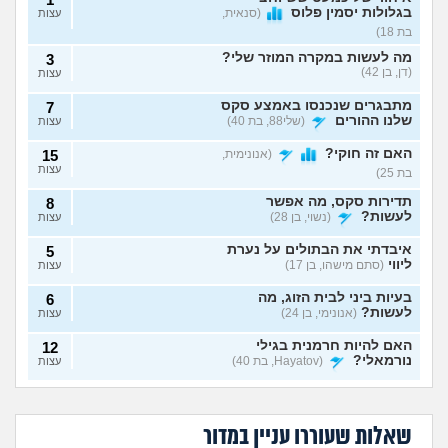
בגלולות יסמין פלוס
(סנאית,
עצות
בת 18)
מה לעשות במקרה המוזר שלי?
3
(דן, בן 42)
עצות
מתבגרים שנכנסו באמצע סקס
7
שלנו ההורים
(שלי88, בת 40)
עצות
האם זה חוקי?
(אנונימית,
15
עצות
בת 25)
תדירות סקס, מה אפשר
8
לעשות?
(נשוי, בן 28)
עצות
איבדתי את הבתולים על נערת
5
ליווי
(סתם מישהו, בן 17)
עצות
בעיות ביני לבית הזוג, מה
6
לעשות?
(אנונימי, בן 24)
עצות
האם להיות חרמנית בגילי
12
נורמאלי?
(Hayatov, בת 40)
עצות
נפרדנו ברע ויש אצלו
שכבתי עם מלא
בטעות "התעוררתי" מאחת
8
סרטון סקס שלנו, מה
גברים ונדבקתי
החברות שלי
(מקווה שלא
עצות
בת 30 עדיין בתולה,
לא שוכבים והוא אמר
לעשות?
במחלות מין, לספר?
כדאי ללכת לנער
שזה כי פעם הייתי
סוטה, בן 18)
שאלות שעוררו עניין במדור
ליווי?
יותר רזה. מה לעשות?