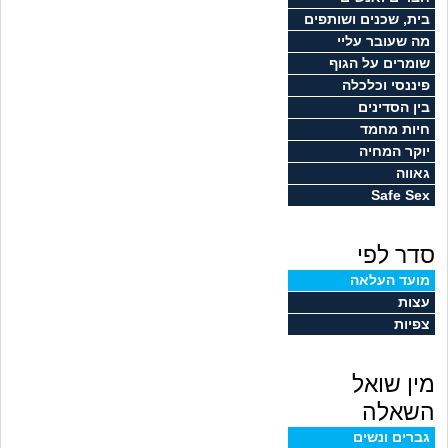
זוגיות
חיפוש שאלות
בית, שכנים ושותפים
מה שעובר עליי
|
היריון ולידה
הרשמה
התחברות
שומרים על הגוף
פיננסי וכלכלה
הורות ומשפחה
בין הסדינים
חיות מחמד
מתבגרים
יוקר המחיה
גאווה
Safe Sex
מהבקו"ם... ועד מתי?!
סדר לפי
לימודים וסטודנטים
מועד העלאה
עצות
עבודה וקריירה
צפיות
חברים ואנשים
מין שואל
בית, שכנים ושותפים
השאלה
גברים ונשים