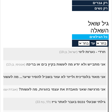
מה שעובר עליי
רק גברים
רק נשים
שומרים על הגוף
גיל שואל
פיננסי וכלכלה
השאלה
כל הגילאים
בין הסדינים
עד
חרדי - נערות ליווי
(ישראל, בן 19)
חיות מחמד
אני מתבייש ולא יודע מה לעשות בקיץ בים או בריכה
(אנונימי, בן 13)
יוקר המחיה
אני מאוד בלונדינית ולייזר לא עוזר בשביל להסיר שיער... מה לעשות?
גאווה
אני מרגישה שאני מאבדת את עצמי בזוגיות, מה לעשות?
(אובדת עצות, בת 
גילתי שבעלי נכנס בעבר לאתר גייז
(ללי, בת 33)