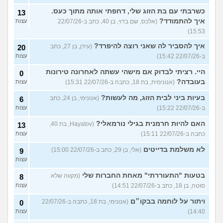
כשרבתי עם בת הזוג שלי, דחפתי אותה מתוך כעס.
13
איך להתמודד?
(אלכס, שם בדוי, בן 40, כתב ב-22/07/26
עצות
15:53)
איך להסביר לה שאני רוצה להיפרד?
(עידן, בן 27, כתב
20
ב-22/07/26 15:42)
עצות
היי. רציתי לבדוק אם מישהי עשתה לאחרונה טירונות
0
בעובדה?
(אנונימית, בת 18, כתבה ב-22/07/26 15:31)
עצות
בעיות ביני לבית הזוג, מה לעשות?
(אנונימי, בן 24, כתב
6
ב-22/07/26 15:22)
עצות
האם להיות חרמנית בגילי נורמאלי?
(Hayatov, בת 40,
13
כתבה ב-22/07/26 15:11)
עצות
לא משלמת בדייטים
(אלי, בן 29, כתב ב-22/07/26 15:00)
9
עצות
בטעות "התעוררתי" מאחת החברות שלי
(מקווה שלא
8
סוטה, בן 18, כתב ב-22/07/26 14:51)
עצות
ויתור על לוחמה בבקו״ם
(אנונימי, בת 18, כתבה ב-22/07/26
0
14:40)
עצות