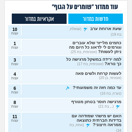
עוד ממדור "שומרים על הגוף"
חדשות במדור
אקראיות במדור
שעת ארוחת ערב
(שואלת,
10
עצות
בת 19)
כתמים מלייזר שלא עוברים
1
וגורמים לי לדאוג כל היום מה
עצות
ניתן לעשות?
(אנונימית, בת 25)
למה ירידה במשקל מרגישה כל
3
כך נורא?
(אנונימית, בת 17)
עצות
לעשות קרחת ולשים פאה
4
(אנונימי, בן 20)
עצות
עד כמה חזה זה משמעותי?
6
עצות
(נערה, בת 16)
מרגישה חוסר בטחון מטורף
8
(.., בת 21)
עצות
האם יש מישהי שמזדהה עם
11
בדידות חברתית כתוצאה
עצות
ממראה חיצוני?
(אחת, בת
34)