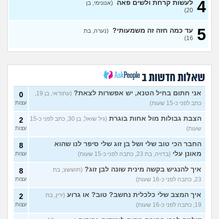
8
4
לעשות קרחת ולשים פאה
(אנונימי, בן
המשקל שלי?
(אישה, בת 21)
עצות
20)
בעלי העיר לי באמצע יחסי מין
17
5
על ריח רע מהנרתיק
(אינה,
עד כמה חזה זה משמעותי?
(נערה, בת
עצות
16)
בת 32)
מהי האינדיקציה ההכי טובה
11
לכמה אדם יפה?
עצות
(THEBESTAMANCANGET, בן 22)
שאלות חדשות ב
אני מתבייש ולא יודע מה
3
לעשות בקיץ בים או בריכה
עצות
אני חתום בחיל הטנא, יש אפשרות לצאת?
(עתודאי, בן 19,
0
(אנונימי, בן 13)
כתב לפני כ-15 שעות)
עצות
רופא שיניים נזף בי, דמעתי כל
6
הטיפול
(תות, בת 34)
עצות
הצבת גבולות מול אחות בוגרת
(גיל שואל, בן 30, כתב לפני כ-15
2
שעות)
עצות
עד כמה אני מבלבלת בנות
4
באופן הלבוש שלי והדיבור שלי,
עצות
החבר הכי טוב שלי ושל בן זוג שלי סיפר לנו שהוא
8
צריכה עצה
(עדן, בת 24)
מאונן עלי
(בדויה, בת 23, כתבה לפני כ-15 שעות)
עצות
האם אימוני קליסטניקס באמת
4
טובים יותר?
(מתלבט, בן 32)
איך להנגיש בקשה מינית שונה לבן זוג?
עצות
(חוששצ, בת
8
23, כתבה לפני כ-16 שעות)
עצות
בת 16, והשיער שלי ממש נושר
7
ואני לא יודעת מה לעשות?
עצות
איך המצב שלי כלכלית נחשב? טוב? או גרוע
(ירין, בת
2
(אליאנה, בת 16)
19, כתבה לפני כ-16 שעות)
עצות
צלוליט בגיל הנעורים, מה
2