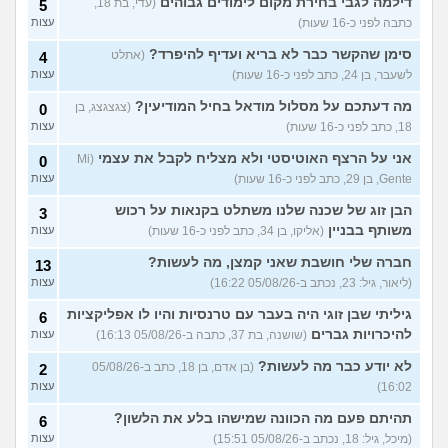
דילמה לגבי בחירת מקום לימודים גבוהים
(עדי, בת 18,
לעשות?
5
(אנונימית, בת 16)
עצות
כתבה לפני כ-16 שעות)
עצות
גבר שעיר או חלק?
(מעיין, בן 14)
5
סימן שהקשר כבר לא בריא ועדיף להיפרד?
עצות
(אתלט
4
לשעבר, בן 24, כתב לפני כ-16 שעות)
עצות
עוד שאלות חדשות במדור
מה דעתכם על מסלול מודאל בחיל המודיעין?
(צגצגצג, בן
0
18, כתב לפני כ-16 שעות)
עצות
אני על הרצף האוטיסטי ולא מצליח לקבל את עצמי
(Mi
0
Gente, בן 29, כתב לפני כ-16 שעות)
עצות
הבן זוג של שכנה שלנו משתלט בקנאות על רכוש
3
משותף בבניין
(אליקו, בן 34, כתב לפני כ-16 שעות)
עצות
חברה שלי חושבת שאני קמצן, מה לעשות?
13
(ליאור, גיל: 23, נכתב ב-05/08/26 16:22)
עצות
גיליתי שבן זוגי היה בעבר עם טרנסיות והיו לו אפליקציות
6
להיכרויות גברים
(שושנה, בת 37, כתבה ב-05/08/26 16:13)
עצות
לא יודע כבר מה לעשות?
(בן אדם, בן 18, כתב ב-05/08/26
2
16:02)
עצות
תהיתם פעם מה הכוונה שמישהו בלע את הלשון?
6
(מיכל, גיל: 18, נכתב ב-05/08/26 15:51)
עצות