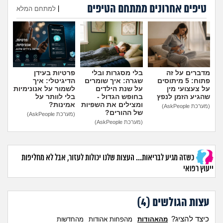
מה שעובר עליי
טיפים אחרונים ממתחם הטיפים
|
למתחם המלא
הוספת טיפ
שומרים על הגוף
פיננסי וכלכלה
מדברים על זה
בלי מסגרות ובלי
פרטיות בעידן
בין הסדינים
פתוח: 5 מיתוסים
שגרה: איך שומרים
הדיגיטלי: איך
על צעצועי מין
על שנת הילדים
לשמור על אנונימיות
שהגיע הזמן לנפץ
בחופש הגדול -
בלי לוותר על
ומצילים את השפיות
אמינות?
חיות מחמד
(מערכת AskPeople)
של ההורים?
(מערכת AskPeople)
(מערכת AskPeople)
יוקר המחיה
גאווה
כשזה מגיע לבריאות... העצות שלנו יכולות לעזור, אבל לא מחליפות
ייעוץ רפואי
עצות הגולשים (
4
)
כיצד להציג?
מהאהודות
מהפחות אהודות
מהחדשות