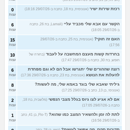
רכזת שירות ישיר
(אנונימית, בת 18, כתבה ב-29/07/26 18:16)
0
עצות
הקשר עם אבא שלי מכביד עליי
(Lamali, בת 26, כתבה
6
ב-29/07/26 18:05)
עצות
האם זה חוקי?
(אנונימית, בת 25, כתבה ב-29/07/26
15
17:56)
עצות
בחרדות קשות מעצם המחשבה על לעבוד
(בחורה של
10
חופש, בת 30, כתבה ב-29/07/26 17:47)
עצות
רוצה שההורים שלי יתגרשו אבל הם לא וגם מפחדת
6
להעלות את הנושא
(אנונימית, בת 23, כתבה ב-29/07/26 17:36)
עצות
גיליתי שאבא שלי בוגד באמא שלי, מה לעשות?
8
(אנונימי, בן 13, כתב ב-29/07/26 17:25)
עצות
אם לא אגיע לצו גיוס בגלל מצבי הנפשי
(מלשבית, בת 18,
2
כתבה ב-29/07/26 17:05)
עצות
לתת לה זמן ולהשאיר המצב כמו שהוא?
(Flo-T, בן 41, כתב
1
ב-29/07/26 16:56)
עצות
תדירות סקס, מה אפשר לעשות?
(נשוי, בן 28, כתב