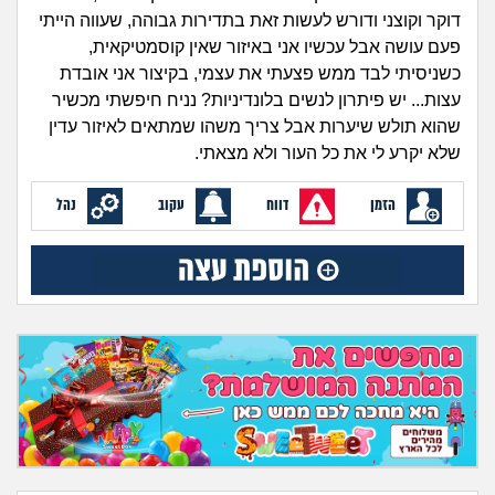
זוגיות
חיפוש שאלות
דוקר וקוצני ודורש לעשות זאת בתדירות גבוהה, שעווה הייתי
|
פעם עושה אבל עכשיו אני באיזור שאין קוסמטיקאית,
היריון ולידה
הרשמה
התחברות
כשניסיתי לבד ממש פצעתי את עצמי, בקיצור אני אובדת
עצות... יש פיתרון לנשים בלונדיניות? נניח חיפשתי מכשיר
הורות ומשפחה
שהוא תולש שיערות אבל צריך משהו שמתאים לאיזור עדין
שלא יקרע לי את כל העור ולא מצאתי.
מתבגרים
הזמן
דווח
עקוב
נהל
מהבקו"ם... ועד מתי?!
לימודים וסטודנטים
עבודה וקריירה
חברים ואנשים
בית, שכנים ושותפים