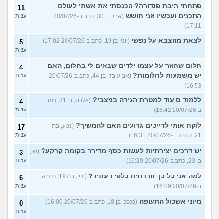
פתחתי תיבת פנדורה? הכנסתי את אשתי לעולם
11
התכנים ועכשיו אני חושש
(אבי, בן 30, כתב ב-20/07/26
עצות
17:11)
לצאת מהצבא על נפשי
(יוני, בן 19, כתב ב-20/07/26 17:02)
5
עצות
חלום שחוזר על עצמו ילדים שבאים לי בחלום, האם
4
יש משמעות לחלומות?
(אב עובד, בן 44, כתב ב-20/07/26
עצות
16:53)
ללמוד סיעוד למטרת הגירה במצבי?
(אלכס, בן 31, כתב
4
ב-20/07/26 16:42)
עצות
לוקח אותי לדייטים גרועים האם להמשיך?
(נטע, בת
17
21, כתבה ב-20/07/26 16:31)
עצות
יש דרכים יצירתיות לעשות כסף מדירה בקומת קרקע?
(שי,
3
בן 23, כתב ב-20/07/26 16:20)
עצות
למה אני כל כך חרדתית כלפי העתיד?
(ירין, בת 19, כתבה
6
ב-20/07/26 16:09)
עצות
מיוני אשכול התעופה
(ככככ, בן 18, כתב ב-20/07/26 16:00)
0
עצות