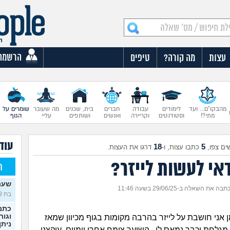
הרשמה
עצות
מה קורה?
טיפים
מהבקו"ם... ועד
לימודים
עבודה
חברים
בית, שכנים
מה שעובר
שומרים על
מתי?!
וסטודנטים
וקריירה
ואנשים
ושותפים
עליי
הגוף
עוד
18
5
ים צפו,
כתבו עצות, ו-
דרגו את העצות.
אי לעשות לייזר?
ח
שעת
תבה את השאלה ב-29/06/25 בשעה 11:46
בת 19)
כתמי
וגור
 אני חושבת על לייזר בהרבה מקומות בגוף מכיוון שמאז
ניתן
ני רק מגלחת וכבר נמאס לי.. השיער צומח אחרי יומיים, עוקצני,