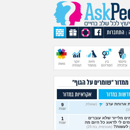
התחברות
|
פיננסי
בין
חיות
יוקר
גאווה
וכלכלה
הסדינים
מחמד
המחיה
 ממדור "שומרים על הגוף"
דשות במדור
אקראיות במדור
 ארוחת ערב
(שואלת,
9
עצות
ם מלייזר שלא עוברים
1
מים לי לדאוג כל היום מה
עצות
 לעשות?
(אנונימית, בת 25)