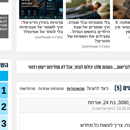
יש 
מי 
בן 24)
אחרי
פריצ
החיס
להשמי
מדברים על זה פתוח: 5
בלי מסגרות ובלי שגרה:
פרטיות בעידן הדיגיטלי:
26)
שהרס
ועי מין
איך שומרים על שנת
איך לשמור על אנונימיות
הגופנ
איך 
פץ
הילדים בחופש הגדול -
בלי לוותר על אמינות?
עצמ
ומצילים את השפיות של
(מערכת AskPeople)
ההורים?
יש ל
(מערכת AskPeople)
לשנה
(אנונ
הן ל
השא
ריאות... העצות שלנו יכולות לעזור, אבל לא מחליפות ייעוץ רפואי
(אריה, 
איך 
המש
ים (
5
)
1
כיצד להציג?
מהאהודות
מהפחות אהודות
מהחדשות
בעלי
על ר
בת 32)
חת
2
מהי 
|
29/
דווח על עצה זו
לכמ
(THEBESTAMANCANGET, בן 22)
3
אני 
צח, צריך לעשות כל מחדש
לעשו