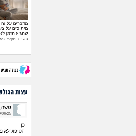
מיתוסים על צעצ
שהגיע הזמן לנ
(מערכת AskPeople)
כשזה מגיע לב
עצות הגולש
סשה_3080, בת 24, אור
06/25 12:20
כן
הטיפול לא נ