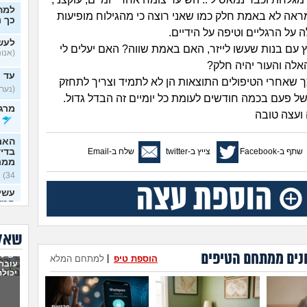
למה
המראה לא באמת חלק כמו שאני רוצה כי מהגילוח מופיעות
כך נ
ה על הרגליים וטיפה על הידיים.
לעש
ץ עם בנות שעשו לייזר, האם באמת שווה? האם יעלים לי
(אנונימ
אלה והעור יהיה חלק?
עד 
ך שאחרי הטיפולים התוצאות הן לא לתמיד וצריך לתחזק
(נערה,
ל פעם בכמה חודשים לעומת כל יומיים זה הבדל גדול.
מרגי
ועצה טובה
האם
שתף ב-Facebook
צייץ ב-twitter
שלח ב-Email
בדי
ממר
34)
עשית
חמש
זה
(א
איך 
שאלו
/ מו
נים ממתחם הטיפים
יש לי
(לאמפ
הוספת טיפ
|
למתחם המלא
עובר,
האם 
יכולה
להו
(שואלת