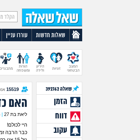
שאלות חדשות
עוררו עניין
המצב
היריון
הורות
זוגיות
מתבגרים
הבטחוני
ולידה
ומשפחה
שאלה
392762
15519
אנש
האם כד
הזמן
דווח
ליאת בת 27
|
כ
היי לכולם!
עקוב
כבר הרבה זמן
גיל 15 א