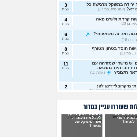
 ירידה במשקל מרגישה כל
3
ורא?
(אנונימית, בת 17)
עצות
ות קרחת ולשים פאה
4
י, בן 20)
עצות
כמה חזה זה משמעותי?
6
עצות
 בת 16)
שה חוסר בטחון מטורף
8
(.., בת 21)
עצות
 יש מישהי שמזדהה עם
11
דות חברתית כתוצאה
עצות
אה חיצוני?
(אחת, בת
י מיקרובליידינג לפני
2
 שנים ואני מתחרטת על
עצות
נונימית, בת 23)
לדעת אם אני בחורה יפה?
5
ת שעוררו עניין במדור
שכת כלפי חוץ?
עצות
 כינים וזה לא
סיקהלחשוב, בת 21)
השמנתי 30 קילו, איך
 מה עוד אני
לקבל את העובדה
אימוני כח יעילים יותר
 לנסות?
שזה המשקל שלי
6
עכשיו?
רדה מהירה במשקל גוף?
עצות
, בת 19)