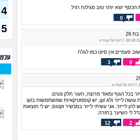
(אנונימ
הכסף יוצא יותר טוב מגילוח רגיל
4
רופא
הטיפ
0
5
עד כ
באופ
צרי
|
02/
דווח על עצה זו
האם
טובי
וב פעמיים אין סיוט כמו לגלח
עכשי
3
0
ואני
(אליאנ
צלול
לעש
|
דווח על עצה זו
גבר 
יזר בכל הגוף ומאוד מרוצה, העור חלק ונעים.
שימי לב שאת עושה לייזר ולא ipl, יש קוסמטיקאיות שמשתמשות בipl
להן ליייזר, אני עשיתי לייזר במכשיר וקטוס, יש לי תוצאות
דל לי השיער בחזרה.
12
2