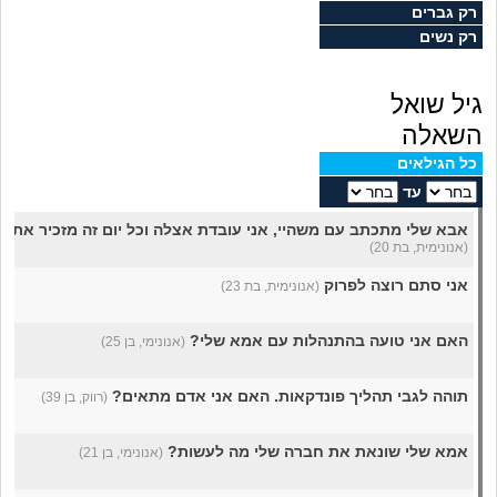
מה שעובר עליי
רק גברים
רק נשים
שומרים על הגוף
גיל שואל
פיננסי וכלכלה
השאלה
כל הגילאים
בין הסדינים
עד
אבא שלי מתכתב עם משהיי, אני עובדת אצלה וכל יום זה מזכיר את 
חיות מחמד
(אנונימית, בת 20)
אני סתם רוצה לפרוק
(אנונימית, בת 23)
יוקר המחיה
האם אני טועה בהתנהלות עם אמא שלי?
(אנונימי, בן 25)
גאווה
תוהה לגבי תהליך פונדקאות. האם אני אדם מתאים?
(רווק, בן 39)
אמא שלי שונאת את חברה שלי מה לעשות?
(אנונימי, בן 21)