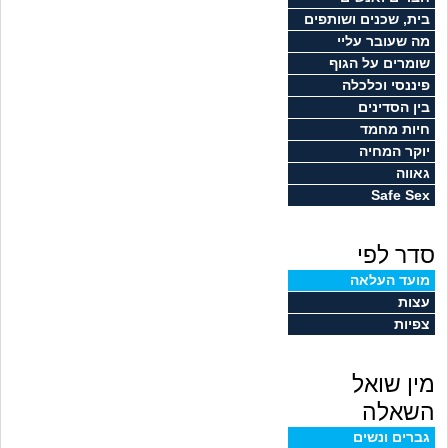
זוגיות
חיפוש שאלות
בית, שכנים ושותפים
מה שעובר עליי
|
היריון ולידה
הרשמה
התחברות
שומרים על הגוף
פיננסי וכלכלה
הורות ומשפחה
בין הסדינים
חיות מחמד
מתבגרים
יוקר המחיה
גאווה
Safe Sex
מהבקו"ם... ועד מתי?!
סדר לפי
לימודים וסטודנטים
מועד העלאה
עצות
עבודה וקריירה
צפיות
חברים ואנשים
מין שואל
בית, שכנים ושותפים
השאלה
גברים ונשים