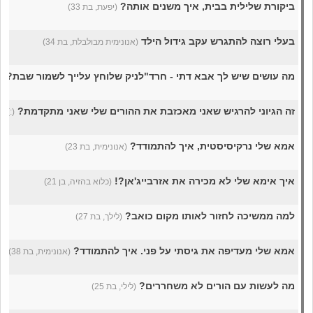
ביקורת שלילית בבית, איך משנים אותה?
(יפעת, בת 33)
בעלי רוצה להתגרש עקב גידול הילד
(אנונימית מבולבלת, בת 34)
מה עושים שיש לך אבא דתי - חרד"לניק שלוחץ עלייך לשמור שבת?
(פ
זה הגיוני להרגיש שאני מאכזבת את ההורים שלי שאני מתקדמת?
(:), בת
אמא שלי נרקיסיסטית, איך להתמודד?
(אנונימית, בת 23)
איך אימא שלי לא מכירה את אזרבייג'אן?!
(כלוא בהזיה, בן 21)
למה ממשיכה לחזור לאותו מקום כואב?
(לילך, בת 27)
אמא שלי מעדיפה את גיסתי על פני. איך להתמודד?
(אנונימית, בת 38)
מה לעשות עם הורים לא משחררים?
(לילי, בת 25)