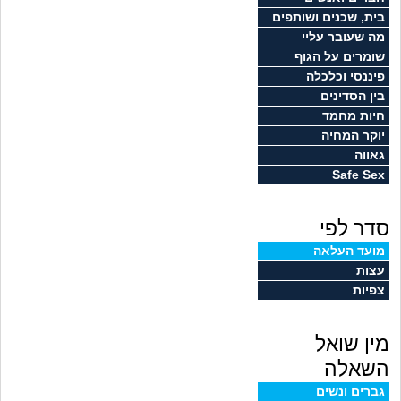
זוגיות
חיפוש שאלות
בית, שכנים ושותפים
מה שעובר עליי
|
היריון ולידה
הרשמה
התחברות
שומרים על הגוף
פיננסי וכלכלה
הורות ומשפחה
בין הסדינים
חיות מחמד
מתבגרים
יוקר המחיה
גאווה
Safe Sex
מהבקו"ם... ועד מתי?!
סדר לפי
לימודים וסטודנטים
מועד העלאה
עצות
עבודה וקריירה
צפיות
חברים ואנשים
מין שואל
בית, שכנים ושותפים
השאלה
גברים ונשים