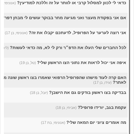
כדאי לי לכוון למסלול קרבי או לוותר על זה וללכת למודיעין?
(אנונימי, בן 16
אם אני בפקודת מעצר ואני מגיעה מחר בבוקר עושים לי מבחן דפר?
(
אני רוצה לערער על הפרופיל, לדעתכם יקבלו את זה?
(אנונימי, בן 17)
לכל החברים שלי העלו את הדפ״ר ורק לי לא, מה כדאי לעשות?
(ליה, בן 
איפה אני יכול לראות את נתוני הצו הראשון שלי?
(טל, בן 19)
האם קרה לעוד מישהו שהפרופיל הרפואי שאמרו בצו ראשון שונה מהפ
לאתר?
(עידו, בן 17)
בבדיקה בצו ראשון בודקים גם את הישבן?
(יובל, בן 18)
עקמת בגב, יורידו פרופיל?
(אביחי, בן 18)
מה אומרים ציוני יום המאה שלי?
(אנונימי, בת 17)