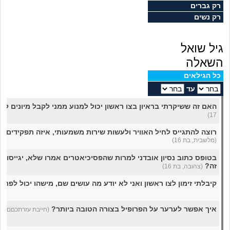
מה שעובר עליי
רק גברים
רק נשים
שומרים על הגוף
גיל שואל
פיננסי וכלכלה
השאלה
כל הגילאים
בין הסדינים
עד
האם זה ששיקרתי בראיון בצו ראשון יכול למנוע ממני לקבל מיונים למו
חיות מחמד
17)
רוצה להתגייס לחיל האוויר ולעשות שירות משמעותי, איזה תפקידים 
יוקר המחיה
(מלשבית, בת 16)
בטופס כתוב נסיון אובדני למרות שהפסיכיאטרים אמרו שלא, יגייסו א
גאווה
זה?
(צהובה, בת 16)
קיבלתי זימון לצו ראשון ואני לא יודע מה עושים שם, מישהו יכול לפר
איך אפשר לערער על הפרופיל בצורה הטובה ביותר?
(חייבת עזרתכםם, בת 6