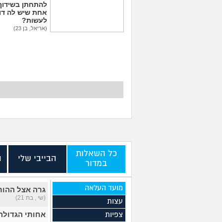
להתחתן בשידוך
אחת שיש לה דו
לעשות?
(אריאל, בן 23)
אמא שלי פוגעת בי כי
לא הבאתי עדיין ילדים
לעולם. איך להתמודד?
(אנונימית, בת 29)
כל השאלות
הבייבי שלי
ה
במדור
מועד העלאה
גרה אצל ההור
(שי , בת 21)
עצות
אחותי הגדולה 
צפיות