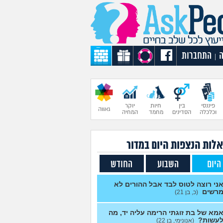
התחברות
|
פיננסי
בין
חיות
יוקר
גאווה
וכלכלה
הסדינים
מחמד
המחיה
לות הנצפות ה
יום
במדור
היום
השבוע
החודש
ני רוצה לטוס לבד אבל ההורים לא
רשים
(כ, בן 21)
מא של בת זוגתי הרימה עליה יד, מה
עשות?
(אנונימי, בן 22)