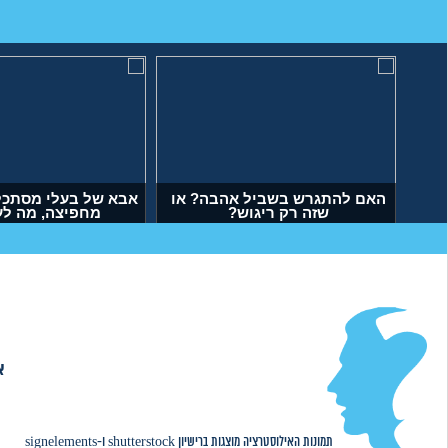
האם להתגרש בשביל אהבה? או
אבא של בעלי מסתכל 
שזה רק ריגוש?
מחפיצה, מה ל
(דנה, בת 35)
(ליה, בת 27)
א
אודות
|
תמונות האילוסטרציה מוצגות ברישיון
shutterstock
ו-
signelements