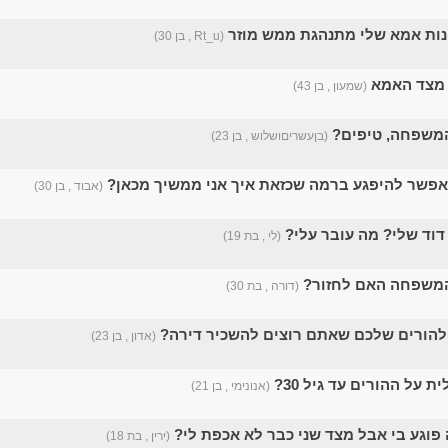
ות אמא שלי מתנהגת ממש מוזר
(Rt_u , בן 30)
מצד האמא
(שמעון , בן 43)
משפחה, טיפים?
(בןעשריםושלוש , בן 23)
פשר להיפגע ברמה שכזאת איך אני ממשיך מכאן?
(אבוד , בן 30)
דוד שלי? מה עובר עלי?
(לי , בת 19)
המשפחה האם לחזור?
(דורה , בת 30)
הורים שלכם שאתם רוצים להשכיר דירה?
(אדון , בן 23)
 על ההורים עד גיל 30?
(אנונימי , בן 21)
 פוגע בי אבל מצד שני כבר לא אכפת לי?
(ירין , בת 18)