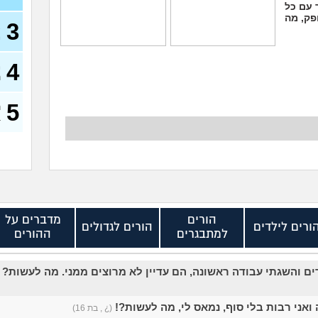
 עם כל
פק, מה
3
א
מ
אמא שלי שונאת את
אני אובססיבית לאמא
חברה שלי מה לעשות?
שלי וזה חונק אותי כבר
4
מ
(אנונימי, בן 21)
(אנונימי, בת 20)
ה
5
ה
ב
הורים
מדברים על
ורים לילדים
הורים לגדולים
למתבגרים
ההורים
ים והשגתי עבודה ראשונה, הם עדיין לא מרוצים ממני. מה לעשות?
ואני רבות בלי סוף, נמאס לי, מה לעשות?!
(¿ , בת 16)