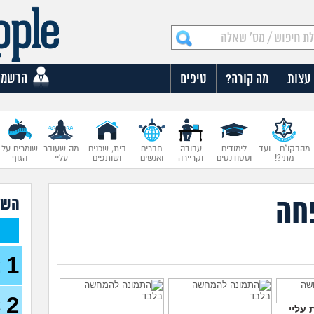
הרשמה
עצות
מה קורה?
טיפים
מהבקו"ם... ועד
לימודים
עבודה
חברים
בית, שכנים
מה שעובר
שומרים על
מתי?!
וסטודנטים
וקריירה
ואנשים
ושותפים
עליי
הגוף
חה
השא
1
א
מ
2
א
עליי
ל