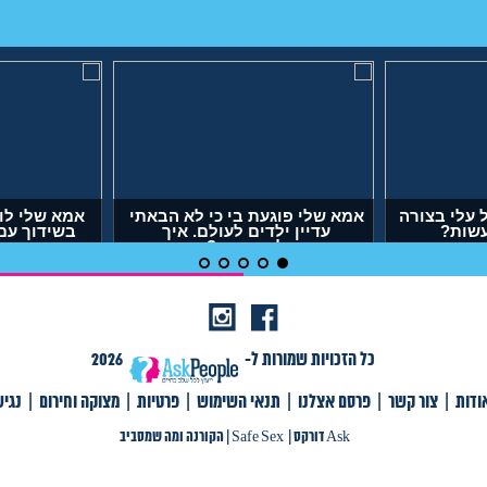
עלי בצורה
אמא שלי פוגעת בי כי לא הבאתי
אמא שלי לו
עשות?
עדיין ילדים לעולם. איך
בשידוך עם
להתמודד?
דופק,
(אנונימית, בת 29)
(אר
כל הזכויות שמורות ל-
2026
ודות
|
צור קשר
|
פרסם אצלנו
|
תנאי השימוש
|
פרטיות
|
מצוקה וחירום
|
נגי
צור קשר
|
פרסם אצלנו
|
תנאי שימוש
|
פרטיות
|
תגיות
|
מצוקה וחירום
|
Ask דורקס
Ask דורקס
|
Safe Sex
|
הקורנה ומה שמסביב