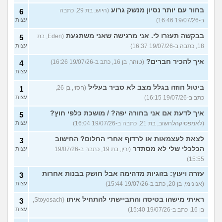
בחור עם יותר נסיון מנשק גרוע
(היוש, בת 29, כתבה
6
ב-19/07/26 16:46)
עצות
בבקשה תעזרו לי. אני מרגישה שאני משתגעת
(Eden, בת
5
18, כתבה ב-19/07/26 16:37)
עצות
איך להכיר חברים?
(טוהר, בן 16, כתב ב-19/07/26 16:26)
4
עצות
ביטול חוזה בגלל מצב לא סביר בעליל
(חסוי, בן 26,
1
כתב ב-19/07/26 16:15)
עצות
איך לדעת אם אני בחורה יפה? / מושכת כלפי חוץ?
5
(לאמפסיקהלחשוב, בת 21, כתבה ב-19/07/26 16:04)
עצות
לצאת לעצמאות או לרדוף אחרי החלום? החישוב
3
הכלכלי שלי לא מסתדר
(ירין, בת 19, כתבה ב-19/07/26
עצות
15:55)
עזרה ויעוץ: בזוגיות מדהימה אבל חושק בבנות אחרות
3
(אנונימי, בן 20, כתב ב-19/07/26 15:44)
עצות
ראיתי מישהו בטיסה והתביישתי להתחיל איתו
(Stoyosach,
3
בן 16, כתב ב-19/07/26 15:40)
עצות