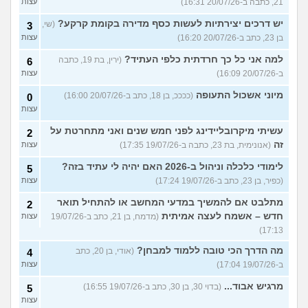
21, כתבה ב-20/07/26 16:31)
עצות
יש דרכים יצירתיות לעשות כסף מדירה בקומת קרקע?
(שי,
3
בן 23, כתב ב-20/07/26 16:20)
עצות
למה אני כל כך חרדתית כלפי העתיד?
(ירין, בת 19, כתבה
6
ב-20/07/26 16:09)
עצות
מיוני אשכול התעופה
(ככככ, בן 18, כתב ב-20/07/26 16:00)
0
עצות
עשיתי מיקרובליידינג לפני חמש שנים ואני מתחרטת על
2
זה
(אנונימית, בת 23, כתבה ב-19/07/26 17:35)
עצות
לימודי כלכלה וניהול ב-2026 האם יהיה לי עתיד בזה?
5
(כפיר, בן 23, כתב ב-19/07/26 17:24)
עצות
מתלבט אם להמשיך במדעי המחשב או להתחיל תואר
2
חדש – אשמח לעצה אמיתית
(מדמח, בן 21, כתב ב-19/07/26
עצות
17:13)
מה הדרך הכי טובה ללמוד למבחן?
(אודי, בן 20, כתב
4
ב-19/07/26 17:04)
עצות
מרגיש אבוד...
(בדוי 30, בן 30, כתב ב-19/07/26 16:55)
5
עצות