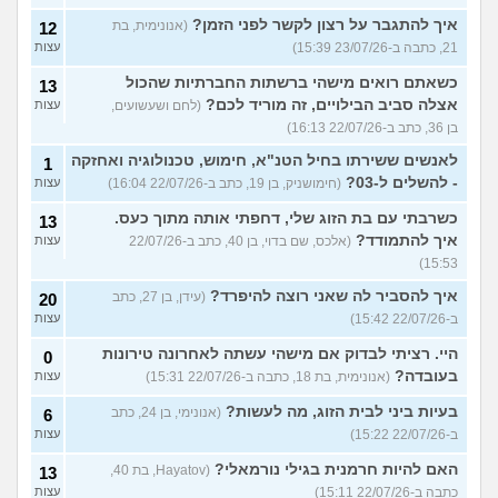
איך להתגבר על רצון לקשר לפני הזמן?
(אנונימית, בת
12
21, כתבה ב-23/07/26 15:39)
עצות
כשאתם רואים מישהי ברשתות החברתיות שהכול
13
אצלה סביב הבילויים, זה מוריד לכם?
(לחם ושעשועים,
עצות
בן 36, כתב ב-22/07/26 16:13)
לאנשים ששירתו בחיל הטנ"א, חימוש, טכנולוגיה ואחזקה
1
- להשלים ל-03?
(חימושניק, בן 19, כתב ב-22/07/26 16:04)
עצות
כשרבתי עם בת הזוג שלי, דחפתי אותה מתוך כעס.
13
איך להתמודד?
(אלכס, שם בדוי, בן 40, כתב ב-22/07/26
עצות
15:53)
איך להסביר לה שאני רוצה להיפרד?
(עידן, בן 27, כתב
20
ב-22/07/26 15:42)
עצות
היי. רציתי לבדוק אם מישהי עשתה לאחרונה טירונות
0
בעובדה?
(אנונימית, בת 18, כתבה ב-22/07/26 15:31)
עצות
בעיות ביני לבית הזוג, מה לעשות?
(אנונימי, בן 24, כתב
6
ב-22/07/26 15:22)
עצות
האם להיות חרמנית בגילי נורמאלי?
(Hayatov, בת 40,
13
כתבה ב-22/07/26 15:11)
עצות