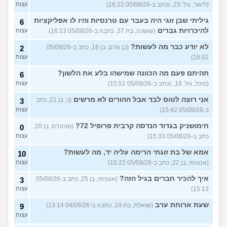
(ליאור, גיל: 23, נכתב ב-05/08/26 16:22)
עצות
הבת שלי מדוכדכת שאני ואביה
4
גיליתי שבן זוגי היה בעבר עם טרנסיות והיו לו אפליקציות
6
מבוגרים... איך מתמודדים?
(.,
עצות
בת 45)
להיכרויות גברים
(שושנה, בת 37, כתבה ב-05/08/26 16:13)
עצות
יש לי אפוטרופוס ואני לא מבין
5
לא יודע כבר מה לעשות?
(בן אדם, בן 18, כתב ב-05/08/26
2
למה
(זורו, בן 40)
עצות
16:02)
עצות
לא יודע מה לעשות יותר עם
5
תהיתם פעם מה הכוונה שמישהו בלע את הלשון?
6
המשפחה שלי
(יורם, בן 23)
עצות
(מיכל, גיל: 18, נכתב ב-05/08/26 15:51)
עצות
בן 10 לא רוצה שאנחנו ההורים
9
נהיה נוכחים במסיבת סיום של
אני רוצה לטוס לבד אבל ההורים לא מרשים
(כ, בן 21, כתב
3
עצות
הכיתה
(גורי, בן 42)
ב-05/08/26 15:42)
עצות
מה הסוד הזה שגורם לריח
7
חימושניק בגדוד הנדסה קרבית פרופיל 72?
(מוהנדס, בן 20,
0
הטוב להשאר בבגד לאורך זמן
עצות
כתב ב-05/08/26 15:33)
עצות
???
(מתלמדת, בת 50)
אמא של בת זוגתי הרימה עליה יד, מה לעשות?
איך לומר להורים שאני רוצה
10
9
להיות חילוני?
(אהרן, בן 17)
עצות
(אנונימי, בן 22, כתב ב-05/08/26 15:22)
עצות
איך להכיר חברים בגיל הזה?
עוד שאלות חדשות במדור
(אנונימי, בן 25, כתב ב-05/08/26
3
15:13)
עצות
שעת ארוחת ערב
(שואלת, בת 19, כתבה ב-04/08/26 13:14)
9
עצות