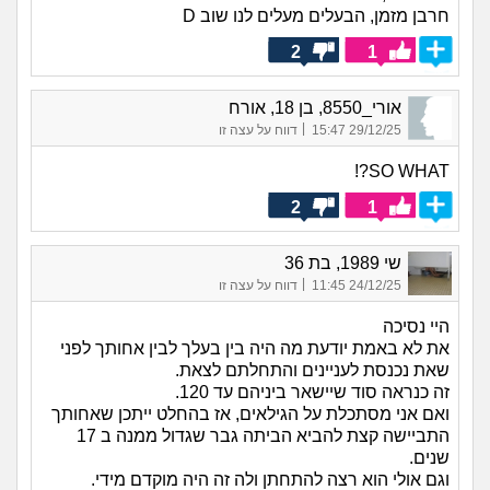
חרבן מזמן, הבעלים מעלים לנו שוב D
2
1
אורי_8550, בן 18, אורח
|
29/12/25 15:47
דווח על עצה זו
SO WHAT?!
2
1
שי 1989, בת 36
|
24/12/25 11:45
דווח על עצה זו
היי נסיכה
את לא באמת יודעת מה היה בין בעלך לבין אחותך לפני
שאת נכנסת לעניינים והתחלתם לצאת.
זה כנראה סוד שיישאר ביניהם עד 120.
ואם אני מסתכלת על הגילאים, אז בהחלט ייתכן שאחותך
התביישה קצת להביא הביתה גבר שגדול ממנה ב 17
שנים.
וגם אולי הוא רצה להתחתן ולה זה היה מוקדם מידי.