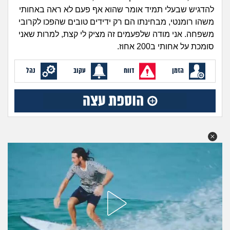
זוגיות
חיפוש שאלות
להדגיש שבעלי תמיד אומר שהוא אף פעם לא ראה באחותי
|
משהו רומנטי, מבחינתו הם רק ידידים טובים שהפכו לקרובי
היריון ולידה
הרשמה
התחברות
משפחה. אני מודה שלפעמים זה מציק לי קצת, למרות שאני
סומכת על אחותי ב200 אחוז.
הורות ומשפחה
הזמן
דווח
עקוב
נהל
מתבגרים
מהבקו"ם... ועד מתי?!
לימודים וסטודנטים
עבודה וקריירה
חברים ואנשים
בית, שכנים ושותפים