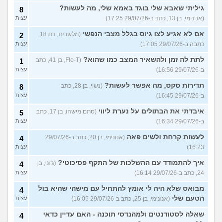
גיליתי שאבא שלי בוגד באמא שלי, מה לעשות?
8
(אנונימי, בן 13, כתב ב-29/07/26 17:25)
עצות
אם לא אגיע לצו גיוס בגלל מצבי הנפשי
(מלשבית, בת 18,
2
כתבה ב-29/07/26 17:05)
עצות
לתת לה זמן ולהשאיר המצב כמו שהוא?
(Flo-T, בן 41, כתב
1
ב-29/07/26 16:56)
עצות
תדירות סקס, מה אפשר לעשות?
(נשוי, בן 28, כתב
8
ב-29/07/26 16:45)
עצות
איבדתי את הבתולים על נערת ליווי
(סתם מישהו, בן 17, כתב
5
ב-29/07/26 16:34)
עצות
לעשות קרחת ולשים פאה
(אנונימי, בן 20, כתב ב-29/07/26
4
16:23)
עצות
איך להתמודד עם ההשלכות של התקף פסיכוטי?
(ג'וני, בן
4
24, כתב ב-29/07/26 16:14)
עצות
מבואס שלא היה לי אומץ להתחיל עם מישהי שהיא בול
4
הטעם שלי
(אנונימי, בן 25, כתב ב-29/07/26 16:05)
עצות
שאלה לסטודנטים ולמהנדסי תוכנה - האם עדיין כדאי
4