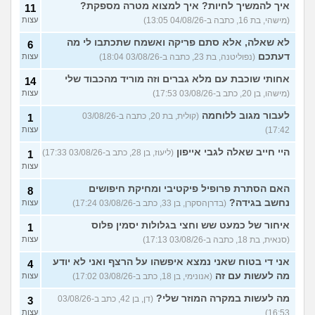
איך להמשיך לחיות? איך למצוא מטרה מספקת?
11
(מישהי, בת 16, כתבה ב-04/08/26 13:05)
עצות
לא שאלה, אלא סתם פריקה ואשמח שתכתבו לי מה
6
דעתכם
(נפוליטנה, בת 23, כתבה ב-03/08/26 18:04)
עצות
אחותי שוכבת עם מלא גברים וזה מוריד מהכבוד שלי
14
(מישהו, בן 20, כתב ב-03/08/26 17:53)
עצות
לעבור מגוב ללוחמה
(קולית, בת 20, כתבה ב-03/08/26
1
17:42)
עצות
היי חייב שאלה לגבי אייפון
(ליעוז, בן 28, כתב ב-03/08/26 17:33)
1
עצות
האם הסתרת פרופיל פיקטיבי ומחיקת חיפושים
8
נחשב בגידה?
(בדרןהסקרן, בן 33, כתב ב-03/08/26 17:24)
עצות
איחור של כמעט שש וחצי בגלולות יסמין פלוס
1
(סנאית, בת 18, כתבה ב-03/08/26 17:13)
עצות
אני די בטוח שאני נמצא איפשהו על הרצף ואני לא יודע
4
מה לעשות עם זה
(אנונימי, בן 18, כתב ב-03/08/26 17:02)
עצות
מה לעשות במקרה המוזר שלי?
(דן, בן 42, כתב ב-03/08/26
3
16:53)
עצות