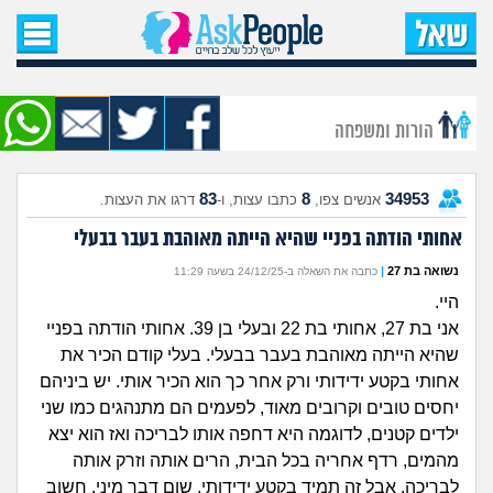
עמוד הבית
שאל שאלה
הורות ומשפחה
שאלות חדשות
83
8
34953
אנשים צפו,
כתבו עצות, ו-
דרגו את העצות.
שאלות שעוררו עניין
אחותי הודתה בפניי שהיא הייתה מאוהבת בעבר בבעלי
עצות חדשות
נשואה בת 27
|
כתבה את השאלה ב-24/12/25 בשעה 11:29
היי.
מה קורה כאן?
אני בת 27, אחותי בת 22 ובעלי בן 39. אחותי הודתה בפניי
שהיא הייתה מאוהבת בעבר בבעלי. בעלי קודם הכיר את
מתחם הטיפים
אחותי בקטע ידידותי ורק אחר כך הוא הכיר אותי. יש ביניהם
יחסים טובים וקרובים מאוד, לפעמים הם מתנהגים כמו שני
מדורים
ילדים קטנים, לדוגמה היא דחפה אותו לבריכה ואז הוא יצא
מהמים, רדף אחריה בכל הבית, הרים אותה וזרק אותה
לבריכה, אבל זה תמיד בקטע ידידותי, שום דבר מיני. חשוב