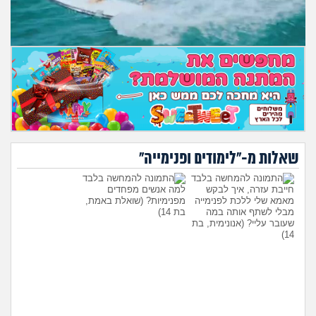
מה שעובר עליי
שומרים על הגוף
פיננסי וכלכלה
בין הסדינים
חיות מחמד
שאלות מ-"לימודים ופנימייה"
יוקר המחיה
חייבת עזרה, איך לבקש
למה אנשים מפחדים
מאמא שלי ללכת לפנימייה
מפנימיות?
(שואלת באמת,
מבלי לשתף אותה במה
בת 14)
גאווה
שעובר עליי?
(אנונימית, בת
14)