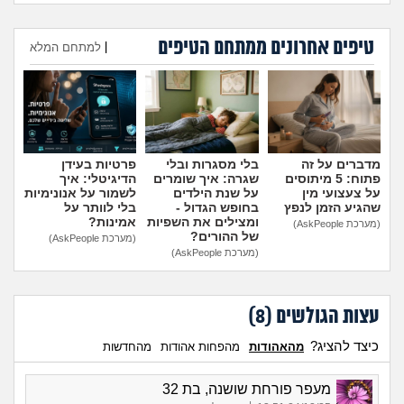
טיפים אחרונים ממתחם הטיפים
היועצת המליצה לשלוח את
עומדת להיות בפנימייה ויש לי
|
למתחם המלא
הבן שלי לפנימייה, לסמוך
חבר, אני יכולה להביא אותו
עליה?
(אמא מודאגת, בת
לחדר שלי?
(פנימיסטית
הוספת טיפ
35)
לעתיד, בת 16)
מדברים על זה
בלי מסגרות ובלי
פרטיות בעידן
פתוח: 5 מיתוסים
שגרה: איך שומרים
הדיגיטלי: איך
על צעצועי מין
על שנת הילדים
לשמור על אנונימיות
שהגיע הזמן לנפץ
בחופש הגדול -
בלי לוותר על
ומצילים את השפיות
אמינות?
(מערכת AskPeople)
של ההורים?
(מערכת AskPeople)
(מערכת AskPeople)
עצות הגולשים (
8
)
כיצד להציג?
מהאהודות
מהפחות אהודות
מהחדשות
מעפר פורחת שושנה, בת 32