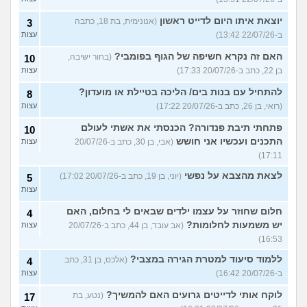
יוצאת איתו היום לדייט ראשון
(אנונימית, בת 18, כתבה
3
ב-22/07/26 13:42)
עצות
האם זה נקרא חשיפה של הגוף בפומבי?
(בחור ישיבה,
10
בן 22, כתב ב-20/07/26 17:33)
עצות
להתחיל עם בנות בים/ הליכה בטיילת או מועדון?
8
(רואי, בן 26, כתב ב-20/07/26 17:22)
עצות
פתחתי תיבת פנדורה? הכנסתי את אשתי לעולם
10
התכנים ועכשיו אני חושש
(אבי, בן 30, כתב ב-20/07/26
עצות
17:11)
לצאת מהצבא על נפשי
(יוני, בן 19, כתב ב-20/07/26 17:02)
5
עצות
חלום שחוזר על עצמו ילדים שבאים לי בחלום, האם
4
יש משמעות לחלומות?
(אב עובד, בן 44, כתב ב-20/07/26
עצות
16:53)
ללמוד סיעוד למטרת הגירה במצבי?
(אלכס, בן 31, כתב
4
ב-20/07/26 16:42)
עצות
לוקח אותי לדייטים גרועים האם להמשיך?
(נטע, בת
17