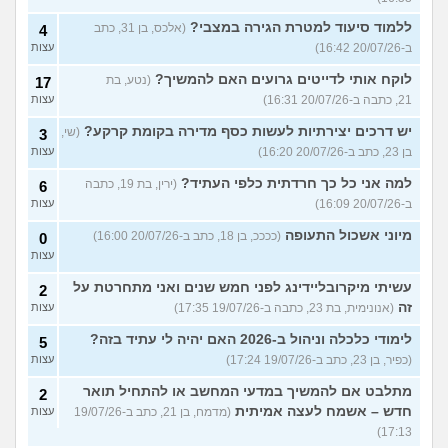
ללמוד סיעוד למטרת הגירה במצבי?
(אלכס, בן 31, כתב
4
ב-20/07/26 16:42)
עצות
לוקח אותי לדייטים גרועים האם להמשיך?
(נטע, בת
17
21, כתבה ב-20/07/26 16:31)
עצות
יש דרכים יצירתיות לעשות כסף מדירה בקומת קרקע?
(שי,
3
בן 23, כתב ב-20/07/26 16:20)
עצות
למה אני כל כך חרדתית כלפי העתיד?
(ירין, בת 19, כתבה
6
ב-20/07/26 16:09)
עצות
מיוני אשכול התעופה
(ככככ, בן 18, כתב ב-20/07/26 16:00)
0
עצות
עשיתי מיקרובליידינג לפני חמש שנים ואני מתחרטת על
2
זה
(אנונימית, בת 23, כתבה ב-19/07/26 17:35)
עצות
לימודי כלכלה וניהול ב-2026 האם יהיה לי עתיד בזה?
5
(כפיר, בן 23, כתב ב-19/07/26 17:24)
עצות
מתלבט אם להמשיך במדעי המחשב או להתחיל תואר
2
חדש – אשמח לעצה אמיתית
(מדמח, בן 21, כתב ב-19/07/26
עצות
17:13)