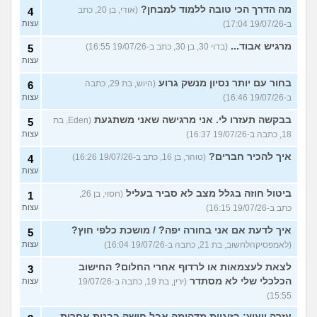
מה הדרך הכי טובה ללמוד למבחן?
(אודי, בן 20, כתב
4
ב-19/07/26 17:04)
עצות
מרגיש אבוד...
(בדוי 30, בן 30, כתב ב-19/07/26 16:55)
5
עצות
בחור עם יותר נסיון מנשק גרוע
(היוש, בת 29, כתבה
6
ב-19/07/26 16:46)
עצות
בבקשה תעזרו לי. אני מרגישה שאני משתגעת
(Eden, בת
5
18, כתבה ב-19/07/26 16:37)
עצות
איך להכיר חברים?
(טוהר, בן 16, כתב ב-19/07/26 16:26)
4
עצות
ביטול חוזה בגלל מצב לא סביר בעליל
(חסוי, בן 26,
1
כתב ב-19/07/26 16:15)
עצות
איך לדעת אם אני בחורה יפה? / מושכת כלפי חוץ?
5
(לאמפסיקהלחשוב, בת 21, כתבה ב-19/07/26 16:04)
עצות
לצאת לעצמאות או לרדוף אחרי החלום? החישוב
3
הכלכלי שלי לא מסתדר
(ירין, בת 19, כתבה ב-19/07/26
עצות
15:55)
עזרה ויעוץ: בזוגיות מדהימה אבל חושק בבנות אחרות