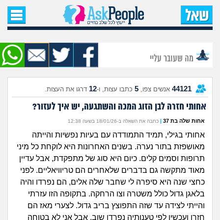
עמוד הבית
שאל שאלה
מה שעובר עליי
שאלות חדשות
12
5
44121
אנשים צפו,
כתבו עצות, ו-
דרגו את העצות.
שאלות שעוררו עניין
אחותי חזרה לבן הזוג המכה והשתגעה, יש איך לעזור?
עצות חדשות
אחות שלה בת 37
|
כתבה את השאלה ב-18/01/26 בשעה 12:38
אחותי בגילי, תמיד התמודדה עם בעיות נפשיות והייתה
מה קורה כאן?
מאושפזת בתור נערה. בשנים האחרונות היא לוקחת כל מיני
תרופות וסמים קלים. כיום היא סוג של מתפקדת, אבל עדיין
מתחם הטיפים
מאוד מתקשה גם בדברים שלאחרים הם טריוויאליים. לפני
כחצי שנה היא סיפרה לי שחבר שלה אלים, הם נפרדו והיה
מדורים
בלאגן גדול כולל משטרה וצו הרחקה. בתקופה הזו עזרתי
והייתי לצידה עד שזה התפוצץ בריב גדול. לצערי מאז הם
חזרו ועכשיו לפי טענותיה נפרדו שוב. אבל אני לא בטוחה