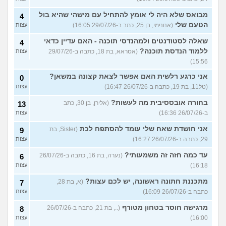
מבואס שלא היה לי אומץ להתחיל עם מישהי שהיא בול
4
הטעם שלי
(אנונימי, בן 25, כתב ב-29/07/26 16:05)
עצות
שאלה לסטודנטים ולמהנדסי תוכנה - האם עדיין כדאי
4
ללמוד הנדסת תוכנה?
(אסראא, בת 18, כתבה ב-29/07/26
עצות
15:56)
אני כרגע רלשית האם אפשר לצאת קצונה במשאן?
0
(טל11, בת 19, כתבה ב-26/07/26 16:47)
עצות
בחורה אובססיבית מה לעשות?
(אלירן, בן 30, כתב
13
ב-26/07/26 16:36)
עצות
אני חושדת שאח שלי עומד להסתפח לכת
(Sister, בת
9
29, כתבה ב-26/07/26 16:27)
עצות
עד כמה חזה זה משמעותי?
(נערה, בת 16, כתבה ב-26/07/26
6
16:18)
עצות
מתכננת חתונה ראשונה, יש לכם עצות?
(א, בת 28,
7
כתבה ב-26/07/26 16:09)
עצות
מרגישה חוסר בטחון מטורף
(.., בת 21, כתבה ב-26/07/26
8
16:00)
עצות