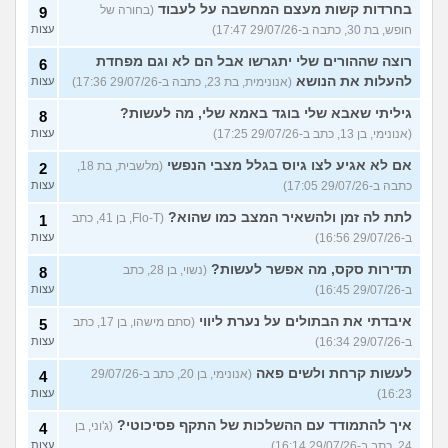
בחרדות קשות מעצם המחשבה על לעבוד
(בחורה של
9
חופש, בת 30, כתבה ב-29/07/26 17:47)
עצות
רוצה שההורים שלי יתגרשו אבל הם לא וגם מפחדת
6
להעלות את הנושא
(אנונימית, בת 23, כתבה ב-29/07/26 17:36)
עצות
גיליתי שאבא שלי בוגד באמא שלי, מה לעשות?
8
(אנונימי, בן 13, כתב ב-29/07/26 17:25)
עצות
אם לא אגיע לצו גיוס בגלל מצבי הנפשי
(מלשבית, בת 18,
2
כתבה ב-29/07/26 17:05)
עצות
לתת לה זמן ולהשאיר המצב כמו שהוא?
(Flo-T, בן 41, כתב
1
ב-29/07/26 16:56)
עצות
תדירות סקס, מה אפשר לעשות?
(נשוי, בן 28, כתב
8
ב-29/07/26 16:45)
עצות
איבדתי את הבתולים על נערת ליווי
(סתם מישהו, בן 17, כתב
5
ב-29/07/26 16:34)
עצות
לעשות קרחת ולשים פאה
(אנונימי, בן 20, כתב ב-29/07/26
4
16:23)
עצות
איך להתמודד עם ההשלכות של התקף פסיכוטי?
(ג'וני, בן
4
24, כתב ב-29/07/26 16:14)
עצות