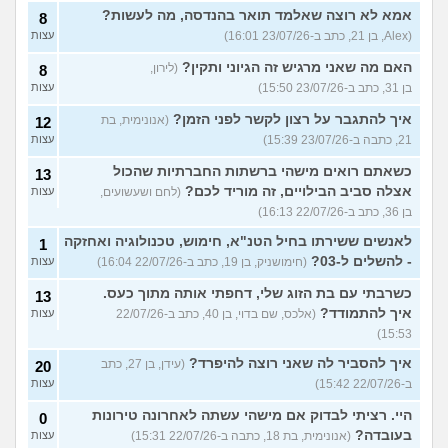
אמא לא רוצה שאלמד תואר בהנדסה, מה לעשות?
8
(Alex, בן 21, כתב ב-23/07/26 16:01)
עצות
האם מה שאני מרגיש זה הגיוני ותקין?
(לירון,
8
בן 31, כתב ב-23/07/26 15:50)
עצות
איך להתגבר על רצון לקשר לפני הזמן?
(אנונימית, בת
12
21, כתבה ב-23/07/26 15:39)
עצות
כשאתם רואים מישהי ברשתות החברתיות שהכול
13
אצלה סביב הבילויים, זה מוריד לכם?
(לחם ושעשועים,
עצות
בן 36, כתב ב-22/07/26 16:13)
לאנשים ששירתו בחיל הטנ"א, חימוש, טכנולוגיה ואחזקה
1
- להשלים ל-03?
(חימושניק, בן 19, כתב ב-22/07/26 16:04)
עצות
כשרבתי עם בת הזוג שלי, דחפתי אותה מתוך כעס.
13
איך להתמודד?
(אלכס, שם בדוי, בן 40, כתב ב-22/07/26
עצות
15:53)
איך להסביר לה שאני רוצה להיפרד?
(עידן, בן 27, כתב
20
ב-22/07/26 15:42)
עצות
היי. רציתי לבדוק אם מישהי עשתה לאחרונה טירונות
0
בעובדה?
(אנונימית, בת 18, כתבה ב-22/07/26 15:31)
עצות