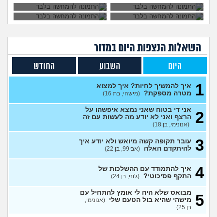
מרגיש תקוע בחיים, איך
2
להתמודד?
(zak, בן 25)
עצות
מה עושים עם החיים עכשיו?
4
(אנוני, בת 18)
עצות
השאלות הנצפות ה
יום
במדור
איך לספר לבן זוג שלי על
5
תקיפה מינית?
(מבולבלת, בת 27)
עצות
היום
השבוע
החודש
אני כבר לא נער. והזמן טס
2
1
למה אני לא מקבל את זה שאני
איך להמשיך לחיות? איך למצוא
עצות
כבר לא ילד יותר?
מטרה מספקת?
(היו זמנים
(מישהי, בת 16)
בהוליווד, בן 27)
אני די בטוח שאני נמצא איפשהו על
2
חושב להתאשפז *שוב* מרצון,
7
הרצף ואני לא יודע מה לעשות עם זה
או לשכב באמצע הרחוב
עצות
(אנונימי, בן 18)
(asdasd, בן 30)
3
עובר תקופה קשה מיואש ולא יודע איך
מה לדעתכם אני צריך לעשות?
8
להיתקדם האלה
(אבי99, בן 22)
אני באמת שונא לקום כל יום
עצות
לעבוד
(אזרח, בן 20)
4
איך להתמודד עם ההשלכות של
נקלעתי לעימות פיזי
(דורון,
9
התקף פסיכוטי?
(ג'וני, בן 24)
עצות
בן 41)
מבואס שלא היה לי אומץ להתחיל עם
5
נזכר במעשים מביכים מתקופה
6
מישהי שהיא בול הטעם שלי
(אנונימי,
רעה
(אף_אחד, בן 29)
עצות
בן 25)