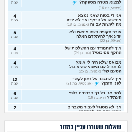
למצוא מטרה מספקת?
עצות
(מישהי, בת 16)
אני די בטוח שאני נמצא
4
איפשהו על הרצף ואני לא יודע
עצות
מה לעשות עם זה
(אנונימי, בן 18)
עובר תקופה קשה מיואש ולא
5
יודע איך להיתקדם האלה
עצות
(אבי99, בן 22)
איך להתמודד עם ההשלכות של
4
התקף פסיכוטי?
(ג'וני, בן 24)
עצות
מבואס שלא היה לי אומץ
4
להתחיל עם מישהי שהיא בול
עצות
הטעם שלי
(אנונימי, בן 25)
איך להתגבר על רצון לקשר
12
לפני הזמן?
(אנונימית, בת 21)
עצות
למה אני כל כך חרדתית כלפי
6
העתיד?
(ירין, בת 19)
עצות
אני לא מסוגל לעבור משברים
2
מתמשכים בלי להתפרץ
עצות
הגיוני שפסיכיאטר
מה קורה אם עוברים
(Supervegeta, בן 29)
מתנהג ככה?
עם נר דלוק מול מראה
גיליתי שאני סובל מ
למי אפשר לפנות כדי
בלילה?
בעלי חסר רגשות באופן מדאיג
OCD, איך להתמודד
להפסיק מפגעי רעש
13
שאלות שעוררו עניין במדור
עם הדיכאון?
במדינת ישראל? אבל
(אנונימית, בת 33)
עצות
באמת?