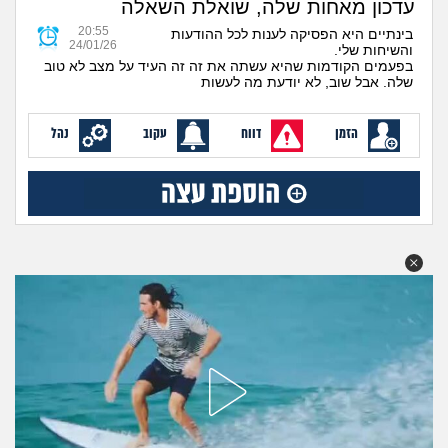
עדכון מאחות שלה, שואלת השאלה
מה שעובר עליי
20:55
בינתיים היא הפסיקה לענות לכל ההודעות
24/01/26
והשיחות שלי.
שומרים על הגוף
בפעמים הקודמות שהיא עשתה את זה זה העיד על מצב לא טוב
שלה. אבל שוב, לא יודעת מה לעשות
פיננסי וכלכלה
הזמן
דווח
עקוב
נהל
בין הסדינים
חיות מחמד
יוקר המחיה
גאווה