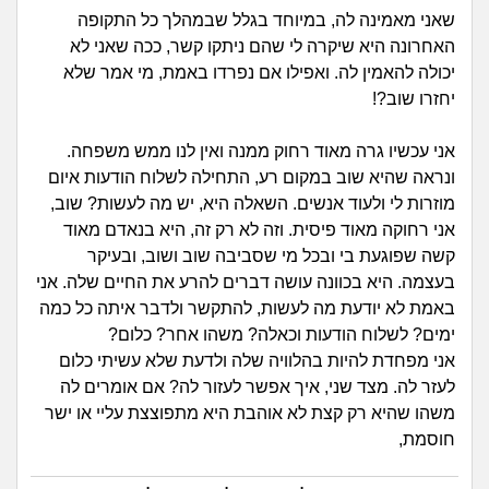
זוגיות
חיפוש שאלות
שאני מאמינה לה, במיוחד בגלל שבמהלך כל התקופה
|
האחרונה היא שיקרה לי שהם ניתקו קשר, ככה שאני לא
היריון ולידה
הרשמה
התחברות
יכולה להאמין לה. ואפילו אם נפרדו באמת, מי אמר שלא
יחזרו שוב?!
הורות ומשפחה
אני עכשיו גרה מאוד רחוק ממנה ואין לנו ממש משפחה.
מתבגרים
ונראה שהיא שוב במקום רע, התחילה לשלוח הודעות איום
מוזרות לי ולעוד אנשים. השאלה היא, יש מה לעשות? שוב,
מהבקו"ם... ועד מתי?!
אני רחוקה מאוד פיסית. וזה לא רק זה, היא בנאדם מאוד
קשה שפוגעת בי ובכל מי שסביבה שוב ושוב, ובעיקר
לימודים וסטודנטים
בעצמה. היא בכוונה עושה דברים להרע את החיים שלה. אני
באמת לא יודעת מה לעשות, להתקשר ולדבר איתה כל כמה
עבודה וקריירה
ימים? לשלוח הודעות וכאלה? משהו אחר? כלום?
אני מפחדת להיות בהלוויה שלה ולדעת שלא עשיתי כלום
חברים ואנשים
לעזר לה. מצד שני, איך אפשר לעזור לה? אם אומרים לה
משהו שהיא רק קצת לא אוהבת היא מתפוצצת עליי או ישר
חוסמת,
בית, שכנים ושותפים