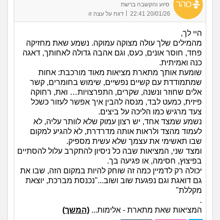
סיוע והקשבה ברשת
|
20/01/26 22:41
דווח על עצה זו
היי לך,
מהמילים שלך עולה מצוקה עמוקה. נשמע שאת מחזיקה
פחד, חוסר אונים, כעס, וגם אהבה גדולה לאחותך, דאגה
כנה ואמיתית.
שומעת אותך מתארת מציאות מאוד מורכבת: אחות
שמתמודדת עם קשיים נפשיים, שימוש בחומרים, קשר
אלים שחוזר ונשנה, שקרים, התפרצויות… ואת, רחוקה
פיזית, כמעט לבד, מנסה להבין איך אפשר לעזור כשכל
צעד מרגיש כמו הליכה על ביצים.
נשמע שמצד אחד, יש רצון עמוק שלא לוותר עליה, לא
לעמוד מהצד ולראות אותה מדרדרת, לא להגיע למקום
שבו תאשימי את עצמך שלא עשית מספיק.
ומצד שני, המציאות שבה כל ניסיון להתקרב עלול להסתיים
בפיצוץ, חסימה, או פגיעה בך.
יכולה רק לדמיין כמה זה שוחק להיות במקום הזה, שבו את
גם דואגת וגם נפגעת שוב ושוב..."נכנסת מברכת, יוצאת
מקללת"
.
המציאות שאת מתארת - אלימות...
(המשך)