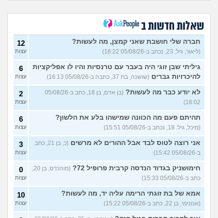
העבודה הפכה להיות אובססיה,
4
כאשר אני לא עובד או מרוויח
עצות
כסף יש מעלי שד אשמה
שאלות חדשות ב
(אנונימי, בן 25)
הרס עצמי בזוגיות
(ט אנונימית,
5
חברה שלי חושבת שאני קמצן, מה לעשות?
12
בת 23)
עצות
(ליאור, גיל: 23, נכתב ב-05/08/26 16:22)
עצות
עדיין מוצצת אצבע כהרגעה,
7
גיליתי שבן זוגי היה בעבר עם טרנסיות והיו לו אפליקציות
מה ניתן לעשות?
6
(נרקיס, בת
עצות
להיכרויות גברים
(שושנה, בת 37, כתבה ב-05/08/26 16:13)
עצות
30)
מסדר את ארון הילדות בבית
5
לא יודע כבר מה לעשות?
(בן אדם, בן 18, כתב ב-05/08/26
2
ההורים ומוצף בזכרונות. איך
עצות
16:02)
עצות
להתמודד?
(כבר גדול, בן 35)
איך מפסיקים לפחד מזה שהזמן
תהיתם פעם מה הכוונה שמישהו בלע את הלשון?
9
6
עובר?
(אליזבת, בת 24)
עצות
(מיכל, גיל: 18, נכתב ב-05/08/26 15:51)
עצות
עם מי אנשים מתייעצים כל
5
אני רוצה לטוס לבד אבל ההורים לא מרשים
(כ, בן 21, כתב
3
הזמן?
(פפרוני, בן 25)
עצות
ב-05/08/26 15:42)
עצות
מאבד את הרעב בחיים שלי
3
חימושניק בגדוד הנדסה קרבית פרופיל 72?
(מוהנדס, בן 20,
0
ורוצה לחזור לזה!
(זלדוס, בן 22)
עצות
כתב ב-05/08/26 15:33)
עצות
בודדה מאוד בלי חברים כבר 5
5
אמא של בת זוגתי הרימה עליה יד, מה לעשות?
שנים ולא יודעת איפה להכיר
10
עצות
(עדן, בת 23)
(אנונימי, בן 22, כתב ב-05/08/26 15:22)
עצות