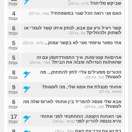
שביקש סליחה?
עצות
(לייני , בת 24)
4
האם אני רואה הכל שגוי במשפחתי?
(מורן , בת 25)
עצות
6
קשר רעיל ורע עם אבא, לנתק איתו קשר לגמרי או
לשתוק ולהחליק?
עצות
(גל , בן 23)
5
אחי נפטר וגיסתי ואני לא בקשר עמוק...
(ליסי , בת 20)
עצות
5
אחים/ות קטנים/ות, איך התמודדתם/ן עם זה
שהאח/ות הגדול/ה עזב/ה את הבית?
עצות
(שירי , בת 24)
8
ההורים מפעילים עליי לחץ להתחתן... מה
לעשות?
עצות
(טל , בת 24)
9
אחותי מנצלת את אמא שלי, מה לעשות?
(אחות , בת 27)
עצות
6
אבא שלי מנסה להפריד בין אחותי לארוס שלה מה
לעשות?
עצות
(קרן , בת 24)
17
אני האחות הקטנה. התחתנתי לפני אחותי
והיא נכנסה להריון לפני
עצות
(מיתר , בת 28)
9
בת זוג עם עבר עם האח
(הלל , בן 20)