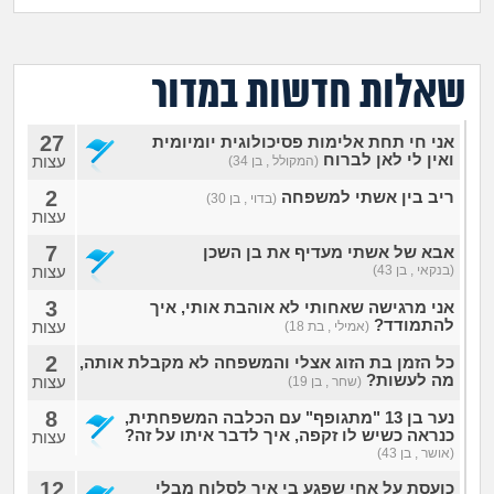
מה שעובר עליי
שומרים על הגוף
שאלות חדשות במדור
פיננסי וכלכלה
27
אני חי תחת אלימות פסיכולוגית יומיומית
ואין לי לאן לברוח
עצות
(המקולל , בן 34)
בין הסדינים
2
ריב בין אשתי למשפחה
(בדוי , בן 30)
עצות
חיות מחמד
7
אבא של אשתי מעדיף את בן השכן
(בנקאי , בן 43)
עצות
יוקר המחיה
3
אני מרגישה שאחותי לא אוהבת אותי, איך
להתמודד?
עצות
(אמילי , בת 18)
גאווה
2
כל הזמן בת הזוג אצלי והמשפחה לא מקבלת אותה,
מה לעשות?
עצות
(שחר , בן 19)
8
נער בן 13 "מתגופף" עם הכלבה המשפחתית,
כנראה כשיש לו זקפה, איך לדבר איתו על זה?
עצות
(אושר , בן 43)
12
כועסת על אחי שפגע בי איך לסלוח מבלי