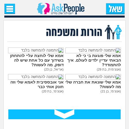
עמוד הבית
שאל שאלה
הורות ומשפחה
שאלות חדשות
שאלות שעוררו עניין
אמא שלי פוגעת בי כי לא
אמא שלי לוחצת עליי להתחתן
הבאתי עדיין ילדים לעולם. איך
בשידוך עם כל אחת שיש לה
להתמודד?
דופק, מה לעשות?
עצות חדשות
(אנונימית, בת 29)
(אריאל, בן 23)
אמא שלי שונאת את חברה שלי
אני אובססיבית לאמא שלי וזה
מה קורה כאן?
מה לעשות?
חונק אותי כבר
(אנונימי, בן 21)
(אנונימי, בת 20)
מתחם הטיפים
מדורים