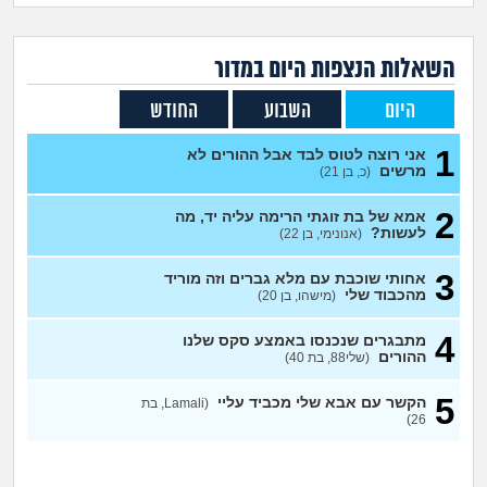
זוגיות
חיפוש שאלות
|
היריון ולידה
הרשמה
התחברות
השאלות הנצפות ה
יום
במדור
היום
השבוע
החודש
הורות ומשפחה
1
אני רוצה לטוס לבד אבל ההורים לא
מתבגרים
מרשים
(כ, בן 21)
2
אמא של בת זוגתי הרימה עליה יד, מה
מהבקו"ם... ועד מתי?!
לעשות?
(אנונימי, בן 22)
לימודים וסטודנטים
3
אחותי שוכבת עם מלא גברים וזה מוריד
מהכבוד שלי
(מישהו, בן 20)
עבודה וקריירה
4
מתבגרים שנכנסו באמצע סקס שלנו
ההורים
(שלי88, בת 40)
חברים ואנשים
5
הקשר עם אבא שלי מכביד עליי
(Lamali, בת
26)
בית, שכנים ושותפים