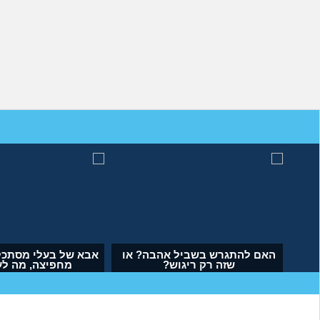
מה לעשות עם העובדה שאשתי
האם להתגרש בשביל אהבה?
הרימה עליי ידיים?
שזה רק ריגוש?
(אנונימי, בן 34)
(דנה, בת 35)