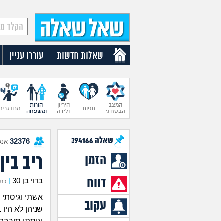
שאלות חדשות
עוררו עניין
המצב
היריון
הורות
זוגיות
מתבגרים
הבטחוני
ולידה
ומשפחה
שאלה
394166
32376
אנש
ריב בי
הזמן
דווח
בדוי בן 30
|
כתב א
אשתי וגיסתי 
עקוב
שניהן לא היו
וגיסתי סירבה