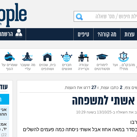
הרשמה
עצות
מה קורה?
טיפים
מהבקו"ם... ועד
לימודים
עבודה
חברים
בית, שכנים
מה שעובר
שומרים על
מתי?!
וסטודנטים
וקריירה
ואנשים
ושותפים
עליי
הגוף
עוד
27
2
ים צפו,
כתבו עצות, ו-
דרגו את העצות.
ן אשתי למשפחה
ח
אני 
ת השאלה ב-13/10/25 בשעה 10:29
ההו
רבו
אמא 
יד, 
 בסדר במאה אחוז אבל אשתי ניסתה כמה פעמים להשלים
22)