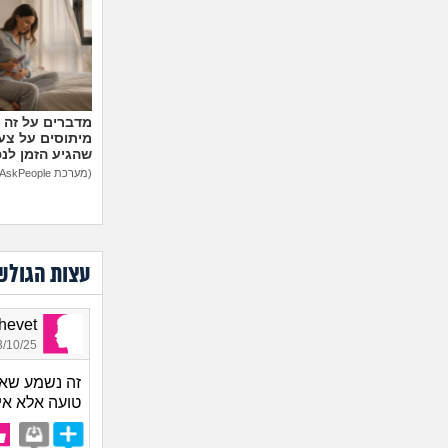
עליה?
(אמא מוד
35)
מיתוסים על צעצ
שהגיע הזמן לנ
(מערכת AskPeople)
עצות הגולש
Shalhevet
10/25 10:59
זה נשמע שאת
טועה אלא אי