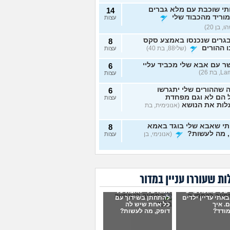
תי שוכבת עם מלא גברים
14
מוריד מהכבוד שלי
עצות
, בן 20)
גרים שנכנסו באמצע סקס
8
 ההורים
(שלי88, בת 40)
עצות
 עם אבא שלי מכביד עליי
6
עצות
 שההורים שלי יתגרשו
6
 הם לא וגם מפחדת
עצות
לות את הנושא
(אנונימית, בת
תי שאבא שלי בוגד באמא
8
, מה לעשות?
(אנונימי, בן
עצות
 חושדת שאח שלי עומד
9
תפח לכת
(Sister, בת
עצות
ת שעוררו עניין במדור
מה שאני מרגיש זה הגיוני
8
לי פוגעת בי כי
אמא שלי לוחצת עליי
ן?
(לירון, בן 31)
עצות
אתי עדיין ילדים
להתחתן בשידוך עם
. איך
כל אחת שיש לה
ודד?
דופק, מה לעשות?
 שחוזר על עצמו ילדים
4
ם לי בחלום, האם יש
עצות
עות לחלומות?
(אב