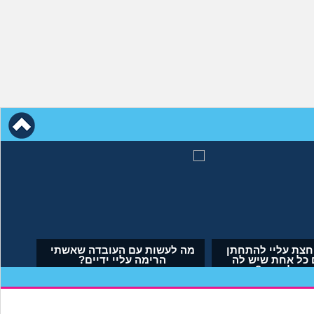
י לא הבאתי
אמא שלי לוחצת עליי להתחתן
לם. איך
בשידוך עם כל אחת שיש לה
?
דופק, מה לעשות?
(אריאל, בן 23)