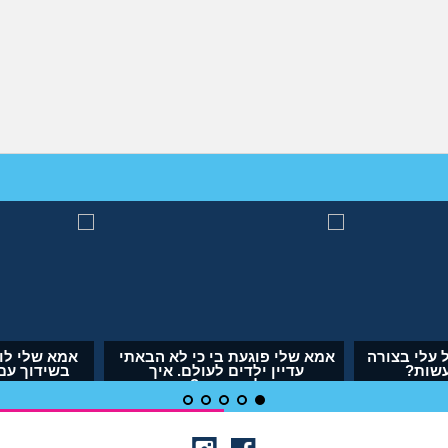
 או
אבא של בעלי מסתכל עלי בצורה
אמא שלי פוגעת בי כ
מחפיצה, מה לעשות?
עדיין ילדים לעו
להתמודד
(ליה, בת 27)
(אנונימית, בת 29)