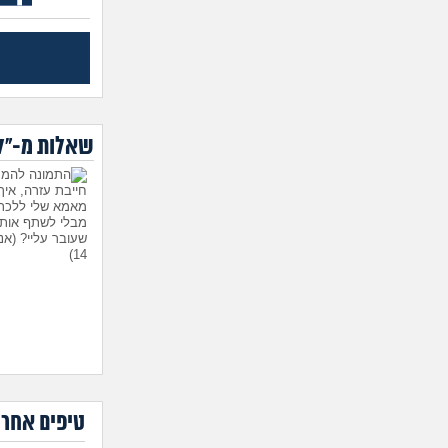
שאלות מ-"לי
חייבת עזרה, אי
מאמא שלי ללכת 
מבלי לשתף אות
שעובר עליי?
(אנ
14)
טיפים אחרו
היועצת המליצה 
הבן שלי לפנימיי