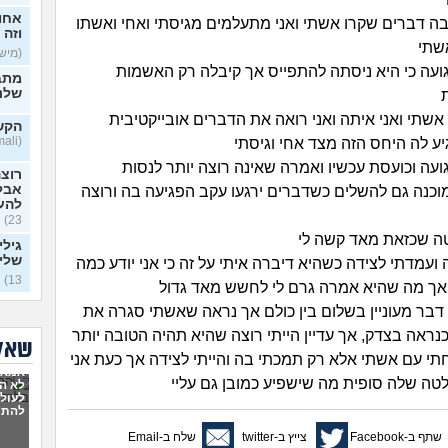
אחו
 דברים שקרו אשתי ואני מתעלמים מגיסתי ואחי ואשתו
וזה 
שתי
(מישהו
עה כי היא ניסתה להתפייס אך קיבלה רק האשמות
מתב
שלנו
אשתי ואני איתה ואני רואה את הדברים אובייקטיבית
הקשר
(Lamali, בת 26)
ע לה היחס הזה מצד אחי וגיסתי
עה וכועסת עכשיו ואמרה שאינה רוצה יותר לנסות
רוצה
אבל
וכנה גם להשלים כשדברים ירגעו עקב הפגיעה בה ורוצה
להע
23)
ה שכזאת מאד קשה לי
גילי
שלי
ועמדתי לצידה כשהיא דיברה איתי על זה כי אני יודע כמה
13)
אך מה שהיא אמרה גרם לי לחשש מאד גדול
אני
 דבר מעוניין בשלום בין כולם אך נראה שאשתי סגרה את
להס
נראה בצדק, אך עדיין הייתי רוצה שהיא תהיה הטובה יותר
29)
שאלו
חתי עם אשתי אלא רק תמכתי בה והייתי לצידה אך כעת אני
האם 
אמא ש
ותקי
ה שלה סופית מה שישפיע כמובן גם עליי
לא הב
לעולם
להתמ
חלום
שבאי
שתף ב-Facebook
צייץ ב-twitter
שלח ב-Email
משמ