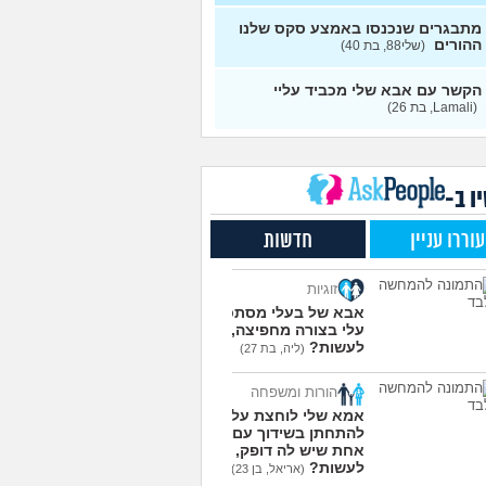
י?
(אורי, בן 33)
עצות
מתבגרים שנכנסו באמצע סקס שלנו
ההורים
(שלי88, בת 40)
שלי מדוכדכת שאני ואביה
4
רים... איך מתמודדים?
(.,
עצות
הקשר עם אבא שלי מכביד עליי
(Lamali, בת 26)
י אפוטרופוס ואני לא מבין
5
(זורו, בן 40)
עצות
ודע מה לעשות יותר עם
5
פחה שלי
(יורם, בן 23)
עצות
ו ב-
בן 10 לא רוצה שאנחנו ההורים
9
 נוכחים במסיבת סיום של
עצות
עוררו עניין
חדשות
תה
(גורי, בן 42)
סוד הזה שגורם לריח
7
זוגיות
 להשאר בבגד לאורך זמן
עצות
(מתלמדת, בת 50)
אבא של בעלי מסתכל
עלי בצורה מחפיצה, מה
לומר להורים שאני רוצה
9
לעשות?
(ליה, בת 27)
ת חילוני?
(אהרן, בן 17)
עצות
הורות ומשפחה
עוד שאלות חדשות במדור
אמא שלי לוחצת עליי
להתחתן בשידוך עם כל
אחת שיש לה דופק, מה
לעשות?
(אריאל, בן 23)