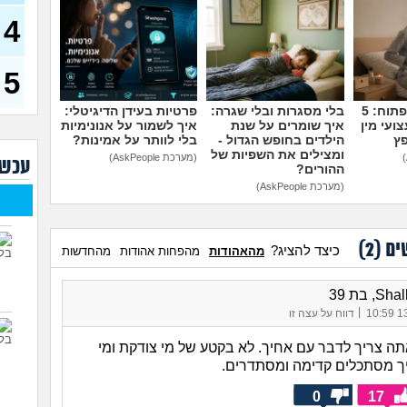
אגת, בת
לחדר שלי?
(פנימיסטית
אשת
לעתיד, בת 16)
4
הבת 
מבוג
בת 45)
5
יש ל
למה
מדברים על זה פתוח: 5
בלי מסגרות ובלי שגרה:
פרטיות בעידן הדיגיטלי:
ועי מין
איך שומרים על שנת
איך לשמור על אנונימיות
לא י
פץ
הילדים בחופש הגדול -
בלי לוותר על אמינות?
המש
ומצילים את השפיות של
(מערכת AskPeople)
עכשי
ההורים?
(מערכת AskPeople)
נהיה
הכי
מה ה
ים (
2
)
הטוב
כיצד להציג?
מהאהודות
מהפחות אהודות
מהחדשות
???
איך 
, בת 39
להיו
|
13/
דווח על עצה זו
ה צריך לדבר עם אחיך. לא בקטע של מי צודקת ומי
ך מסתכלים קדימה ומסתדרים.
0
17