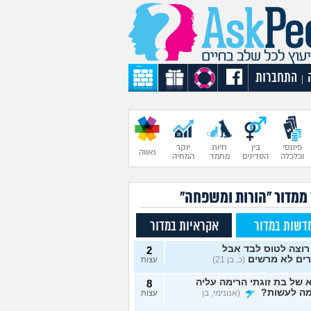
התחברות
|
פיננסי
בין
חיות
יוקר
גאווה
וכלכלה
הסדינים
מחמד
המחיה
 ממדור "הורות ומשפחה"
דשות במדור
אקראיות במדור
רוצה לטוס לבד אבל
2
רים לא מרשים
(כ, בן 21)
עצות
של בת זוגתי הרימה עליה
8
מה לעשות?
(אנונימי, בן
עצות