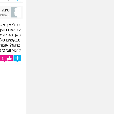
טינה_4499, בת 90, אורח
10/25 17:01
צר לי אך אש
עם זאת טוען
כאן. מה זה 
מבקשים סליח
ברוגז? אומר
ליעוץ זוגי כ
1