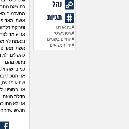
נהל
כתוצאה מהרבה
מתעלמים מא
תגיות
אשתי מאד פגו
#בין אחים
וטריקת דלתות
#גיסתי/גיסי
אני עומד לצד 
#החיים בשניים
ובאמת לא מגי
#חיי הנשואים
אשתי מאד פגו
להשלים ולא מ
ניתוק מהם
כמובן שהחלט
אני תמכתי בה 
שהיא פגועה, 
אני בסופו של
הדלת הזאת, כ
אני לא התווכ
חושש שההחלט