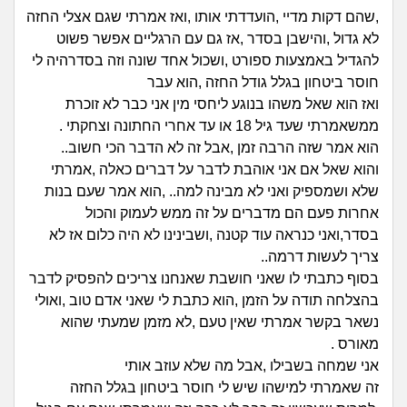
זוגיות
חיפוש שאלות
,שהם דקות מדיי ,הועדדתי אותו ,ואז אמרתי שגם אצלי החזה
|
לא גדול ,והישבן בסדר ,אז גם עם הרגליים אפשר פשוט
היריון ולידה
הרשמה
התחברות
להגדיל באמצעות ספורט ,ושכול אחד שונה וזה בסדרהיה לי
חוסר ביטחון בגלל גודל החזה ,הוא עבר
הורות ומשפחה
ואז הוא שאל משהו בנוגע ליחסי מין אני כבר לא זוכרת
ממשאמרתי שעד גיל 18 או עד אחרי החתונה וצחקתי .
מתבגרים
הוא אמר שזה הרבה זמן ,אבל זה לא הדבר הכי חשוב..
והוא שאל אם אני אוהבת לדבר על דברים כאלה ,אמרתי
מהבקו"ם... ועד מתי?!
שלא ושמספיק ואני לא מבינה למה.. ,הוא אמר שעם בנות
אחרות פעם הם מדברים על זה ממש לעמוק והכול
לימודים וסטודנטים
בסדר,ואני כנראה עוד קטנה ,ושבינינו לא היה כלום אז לא
צריך לעשות דרמה..
עבודה וקריירה
בסוף כתבתי לו שאני חושבת שאנחנו צריכים להפסיק לדבר
בהצלחה תודה על הזמן ,הוא כתבת לי שאני אדם טוב ,ואולי
חברים ואנשים
נשאר בקשר אמרתי שאין טעם ,לא מזמן שמעתי שהוא
מאורס .
אני שמחה בשבילו ,אבל מה שלא עוזב אותי
בית, שכנים ושותפים
זה שאמרתי למישהו שיש לי חוסר ביטחון בגלל החזה