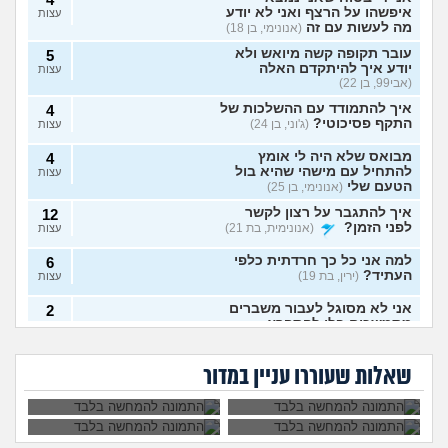
איפשהו על הרצף ואני לא יודע
עצות
מה לעשות עם זה
(אנונימי, בן 18)
עובר תקופה קשה מיואש ולא
5
יודע איך להיתקדם האלה
עצות
(אבי99, בן 22)
איך להתמודד עם ההשלכות של
4
התקף פסיכוטי?
(ג'וני, בן 24)
עצות
מבואס שלא היה לי אומץ
4
להתחיל עם מישהי שהיא בול
עצות
הטעם שלי
(אנונימי, בן 25)
איך להתגבר על רצון לקשר
12
לפני הזמן?
(אנונימית, בת 21)
עצות
למה אני כל כך חרדתית כלפי
6
העתיד?
(ירין, בת 19)
עצות
אני לא מסוגל לעבור משברים
2
מתמשכים בלי להתפרץ
עצות
הגיוני שפסיכיאטר
מה קורה אם עוברים
(Supervegeta, בן 29)
מתנהג ככה?
עם נר דלוק מול מראה
גיליתי שאני סובל מ
למי אפשר לפנות כדי
בלילה?
בעלי חסר רגשות באופן מדאיג
OCD, איך להתמודד
להפסיק מפגעי רעש
13
שאלות שעוררו עניין במדור
עם הדיכאון?
במדינת ישראל? אבל
(אנונימית, בת 33)
עצות
באמת?
מרגיש תקוע בחיים, איך
2
להתמודד?
(zak, בן 25)
עצות