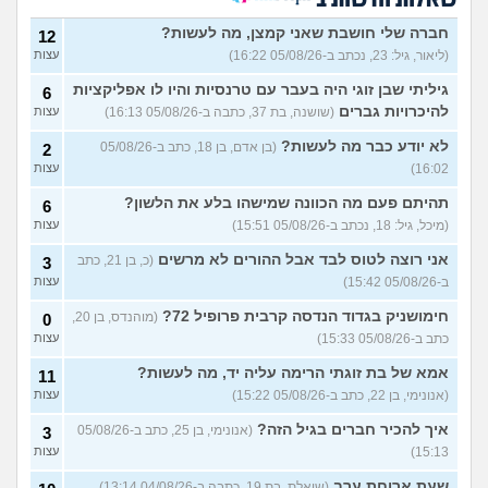
שאלות חדשות ב
הרס עצמי בזוגיות
(ט אנונימית,
5
חברה שלי חושבת שאני קמצן, מה לעשות?
12
בת 23)
עצות
(ליאור, גיל: 23, נכתב ב-05/08/26 16:22)
עצות
עדיין מוצצת אצבע כהרגעה,
7
גיליתי שבן זוגי היה בעבר עם טרנסיות והיו לו אפליקציות
מה ניתן לעשות?
6
(נרקיס, בת
עצות
להיכרויות גברים
(שושנה, בת 37, כתבה ב-05/08/26 16:13)
עצות
30)
מסדר את ארון הילדות בבית
5
לא יודע כבר מה לעשות?
(בן אדם, בן 18, כתב ב-05/08/26
2
ההורים ומוצף בזכרונות. איך
עצות
16:02)
עצות
להתמודד?
(כבר גדול, בן 35)
איך מפסיקים לפחד מזה שהזמן
תהיתם פעם מה הכוונה שמישהו בלע את הלשון?
9
6
עובר?
(אליזבת, בת 24)
עצות
(מיכל, גיל: 18, נכתב ב-05/08/26 15:51)
עצות
עם מי אנשים מתייעצים כל
5
אני רוצה לטוס לבד אבל ההורים לא מרשים
(כ, בן 21, כתב
3
הזמן?
(פפרוני, בן 25)
עצות
ב-05/08/26 15:42)
עצות
מאבד את הרעב בחיים שלי
3
חימושניק בגדוד הנדסה קרבית פרופיל 72?
(מוהנדס, בן 20,
0
ורוצה לחזור לזה!
(זלדוס, בן 22)
עצות
כתב ב-05/08/26 15:33)
עצות
בודדה מאוד בלי חברים כבר 5
5
אמא של בת זוגתי הרימה עליה יד, מה לעשות?
שנים ולא יודעת איפה להכיר
11
עצות
(עדן, בת 23)
(אנונימי, בן 22, כתב ב-05/08/26 15:22)
עצות
עוד שאלות חדשות במדור
איך להכיר חברים בגיל הזה?
(אנונימי, בן 25, כתב ב-05/08/26
3
15:13)
עצות
שעת ארוחת ערב
(שואלת, בת 19, כתבה ב-04/08/26 13:14)