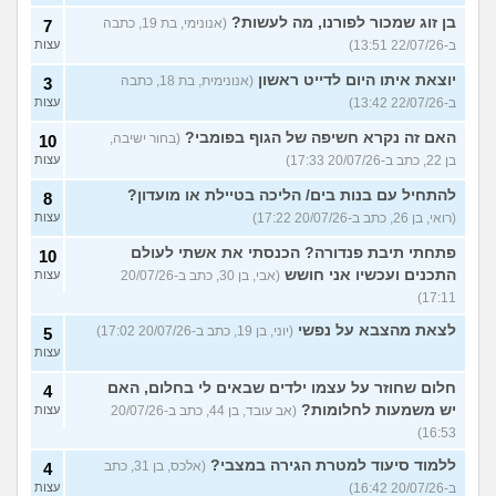
בן זוג שמכור לפורנו, מה לעשות?
(אנונימי, בת 19, כתבה
7
ב-22/07/26 13:51)
עצות
יוצאת איתו היום לדייט ראשון
(אנונימית, בת 18, כתבה
3
ב-22/07/26 13:42)
עצות
האם זה נקרא חשיפה של הגוף בפומבי?
(בחור ישיבה,
10
בן 22, כתב ב-20/07/26 17:33)
עצות
להתחיל עם בנות בים/ הליכה בטיילת או מועדון?
8
(רואי, בן 26, כתב ב-20/07/26 17:22)
עצות
פתחתי תיבת פנדורה? הכנסתי את אשתי לעולם
10
התכנים ועכשיו אני חושש
(אבי, בן 30, כתב ב-20/07/26
עצות
17:11)
לצאת מהצבא על נפשי
(יוני, בן 19, כתב ב-20/07/26 17:02)
5
עצות
חלום שחוזר על עצמו ילדים שבאים לי בחלום, האם
4
יש משמעות לחלומות?
(אב עובד, בן 44, כתב ב-20/07/26
עצות
16:53)
ללמוד סיעוד למטרת הגירה במצבי?
(אלכס, בן 31, כתב
4
ב-20/07/26 16:42)
עצות