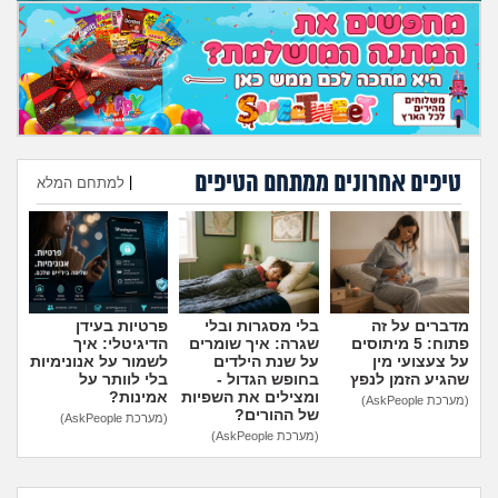
טיפים אחרונים ממתחם הטיפים
|
למתחם המלא
הוספת טיפ
מדברים על זה
בלי מסגרות ובלי
פרטיות בעידן
פתוח: 5 מיתוסים
שגרה: איך שומרים
הדיגיטלי: איך
על צעצועי מין
על שנת הילדים
לשמור על אנונימיות
שהגיע הזמן לנפץ
בחופש הגדול -
בלי לוותר על
ומצילים את השפיות
אמינות?
(מערכת AskPeople)
של ההורים?
(מערכת AskPeople)
(מערכת AskPeople)