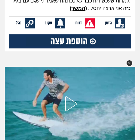
,למרות שעכשיו זה כבר לא ככה.וזה שאמרתי שגם עם בגיל
מה שעובר עליי
כזה אני ארצה יחסי...
(המשך)
שומרים על הגוף
הזמן
דווח
עקוב
נהל
פיננסי וכלכלה
בין הסדינים
חיות מחמד
יוקר המחיה
גאווה