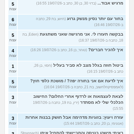
מרגיש אבוד...
(בדוי 30, בן 30, כתב ב-19/07/26 16:55)
5
עצות
בחור עם יותר נסיון מנשק גרוע
(היוש, בת 29, כתבה
6
ב-19/07/26 16:46)
עצות
בבקשה תעזרו לי. אני מרגישה שאני משתגעת
(Eden, בת
5
18, כתבה ב-19/07/26 16:37)
עצות
איך להכיר חברים?
(טוהר, בן 16, כתב ב-19/07/26 16:26)
4
עצות
ביטול חוזה בגלל מצב לא סביר בעליל
(חסוי, בן 26,
1
כתב ב-19/07/26 16:15)
עצות
איך לדעת אם אני בחורה יפה? / מושכת כלפי חוץ?
5
(לאמפסיקהלחשוב, בת 21, כתבה ב-19/07/26 16:04)
עצות
לצאת לעצמאות או לרדוף אחרי החלום? החישוב
3
הכלכלי שלי לא מסתדר
(ירין, בת 19, כתבה ב-19/07/26
עצות
15:55)
עזרה ויעוץ: בזוגיות מדהימה אבל חושק בבנות אחרות
3
(אנונימי, בן 20, כתב ב-19/07/26 15:44)
עצות
ראיתי מישהו בטיסה והתביישתי להתחיל איתו
(Stoyosach,
3