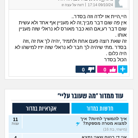
|
09/10/24 17:14
דווח על עצה זו
היי,היית אז ילדה וזה בסדר..
אין פה שום דבר מביך,זה לא מעניין אף אחד ולא עשית
שום דבר רע,אם הוא כבר מאורס לא נראלי שזה מעניין
אותו .
זה שאת רוצה פעם אחת ולתמיד ,יהיה לך את זה ,וזה
בסדר .מתי שיהיה לך חבר לא נראלי שזה יזיז למישהו לא
היה כלום .
הכול בסדר
0
0
עוד ממדור "מה שעובר עליי"
חדשות במדור
אקראיות במדור
איך להמשיך לחיות? איך
11
למצוא מטרה מספקת?
עצות
(מישהי, בת 16)
אני די בטוח שאני נמצא
4