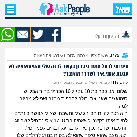
עמוד הבית
שאל שאלה
מה שעובר עליי
שאלות חדשות
6
4
3775
אנשים צפו,
כתבו עצות, ו-
דרגו את העצות.
שאלות שעוררו עניין
סיפרתי לו על חוסר ביטחון בקשר לחזה שלי והסיטואציה לא
עוזבת אותי,איך לשחרר מהעבר?
עצות חדשות
קרן בת 18
|
כתבה את השאלה ב-09/10/24 בשעה 16:54
מה קורה כאן?
שלום ,אני כבר בת 18 .ובגיל 16 הכרתי בחור אבל יש
סיטואציה שאני את יכולה להרפות ממנה ואני לא מבינה
מתחם הטיפים
למה..
הוא רצה להיות הבן זוג שלי וחשבתי שאולי אפשר בינתיים
מדורים
להיות איתו בקשר וכשאהיה בת 1718 אולי נתחיל קשר זוגי
,וחשבתי שדבר נכון שזה לדבר על דברים לפני הכול.
ויצא מצב שהוא סיפר שהוא לא בטוח בנוגע לרגליים שלו