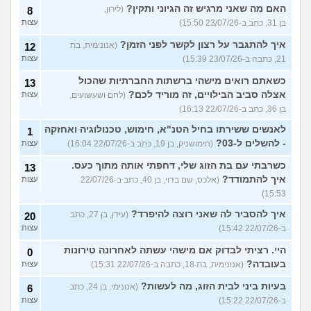
האם מה שאני מרגיש זה הגיוני ותקין?
(לירון,
8
בן 31, כתב ב-23/07/26 15:50)
עצות
איך להתגבר על רצון לקשר לפני הזמן?
(אנונימית, בת
12
21, כתבה ב-23/07/26 15:39)
עצות
כשאתם רואים מישהי ברשתות החברתיות שהכול
13
אצלה סביב הבילויים, זה מוריד לכם?
(לחם ושעשועים,
עצות
בן 36, כתב ב-22/07/26 16:13)
לאנשים ששירתו בחיל הטנ"א, חימוש, טכנולוגיה ואחזקה
1
- להשלים ל-03?
(חימושניק, בן 19, כתב ב-22/07/26 16:04)
עצות
כשרבתי עם בת הזוג שלי, דחפתי אותה מתוך כעס.
13
איך להתמודד?
(אלכס, שם בדוי, בן 40, כתב ב-22/07/26
עצות
15:53)
איך להסביר לה שאני רוצה להיפרד?
(עידן, בן 27, כתב
20
ב-22/07/26 15:42)
עצות
היי. רציתי לבדוק אם מישהי עשתה לאחרונה טירונות
0
בעובדה?
(אנונימית, בת 18, כתבה ב-22/07/26 15:31)
עצות
בעיות ביני לבית הזוג, מה לעשות?
(אנונימי, בן 24, כתב
6
ב-22/07/26 15:22)
עצות