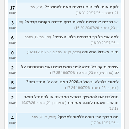
לוקח אותי לדייטים גרועים האם להמשיך?
(נטע, בת
17
21, כתבה ב-20/07/26 16:31)
עצות
יש דרכים יצירתיות לעשות כסף מדירה בקומת קרקע?
(שי,
3
בן 23, כתב ב-20/07/26 16:20)
עצות
למה אני כל כך חרדתית כלפי העתיד?
(ירין, בת 19, כתבה
6
ב-20/07/26 16:09)
עצות
מיוני אשכול התעופה
(ככככ, בן 18, כתב ב-20/07/26 16:00)
0
עצות
עשיתי מיקרובליידינג לפני חמש שנים ואני מתחרטת על
2
זה
(אנונימית, בת 23, כתבה ב-19/07/26 17:35)
עצות
לימודי כלכלה וניהול ב-2026 האם יהיה לי עתיד בזה?
5
(כפיר, בן 23, כתב ב-19/07/26 17:24)
עצות
מתלבט אם להמשיך במדעי המחשב או להתחיל תואר
2
חדש – אשמח לעצה אמיתית
(מדמח, בן 21, כתב ב-19/07/26
עצות
17:13)
מה הדרך הכי טובה ללמוד למבחן?
(אודי, בן 20, כתב
4
ב-19/07/26 17:04)
עצות