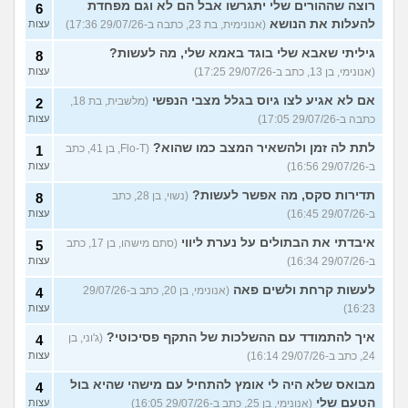
רוצה שההורים שלי יתגרשו אבל הם לא וגם מפחדת
6
להעלות את הנושא
(אנונימית, בת 23, כתבה ב-29/07/26 17:36)
עצות
גיליתי שאבא שלי בוגד באמא שלי, מה לעשות?
8
(אנונימי, בן 13, כתב ב-29/07/26 17:25)
עצות
אם לא אגיע לצו גיוס בגלל מצבי הנפשי
(מלשבית, בת 18,
2
כתבה ב-29/07/26 17:05)
עצות
לתת לה זמן ולהשאיר המצב כמו שהוא?
(Flo-T, בן 41, כתב
1
ב-29/07/26 16:56)
עצות
תדירות סקס, מה אפשר לעשות?
(נשוי, בן 28, כתב
8
ב-29/07/26 16:45)
עצות
איבדתי את הבתולים על נערת ליווי
(סתם מישהו, בן 17, כתב
5
ב-29/07/26 16:34)
עצות
לעשות קרחת ולשים פאה
(אנונימי, בן 20, כתב ב-29/07/26
4
16:23)
עצות
איך להתמודד עם ההשלכות של התקף פסיכוטי?
(ג'וני, בן
4
24, כתב ב-29/07/26 16:14)
עצות
מבואס שלא היה לי אומץ להתחיל עם מישהי שהיא בול
4
הטעם שלי
(אנונימי, בן 25, כתב ב-29/07/26 16:05)
עצות