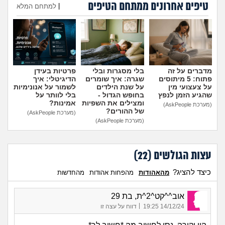
טיפים אחרונים ממתחם הטיפים
מה שעובר עליי
|
למתחם המלא
הוספת טיפ
שומרים על הגוף
פיננסי וכלכלה
מדברים על זה
בלי מסגרות ובלי
פרטיות בעידן
פתוח: 5 מיתוסים
שגרה: איך שומרים
הדיגיטלי: איך
בין הסדינים
על צעצועי מין
על שנת הילדים
לשמור על אנונימיות
שהגיע הזמן לנפץ
בחופש הגדול -
בלי לוותר על
ומצילים את השפיות
אמינות?
(מערכת AskPeople)
חיות מחמד
של ההורים?
(מערכת AskPeople)
(מערכת AskPeople)
יוקר המחיה
עצות הגולשים (
22
)
גאווה
כיצד להציג?
מהאהודות
מהפחות אהודות
מהחדשות
אוב^^קט^2^ת, בת 29
|
14/12/24 19:25
דווח על עצה זו