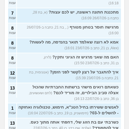
16:18)
עצות
מתכננת חתונה ראשונה, יש לכם עצות?
(א, בת 28,
7
כתבה ב-26/07/26 16:09)
עצות
מרגישה חוסר בטחון מטורף
(.., בת 21, כתבה ב-26/07/26
8
16:00)
עצות
אמא לא רוצה שאלמד תואר בהנדסה, מה לעשות?
8
(Alex, בן 21, כתב ב-23/07/26 16:01)
עצות
האם מה שאני מרגיש זה הגיוני ותקין?
(לירון,
8
בן 31, כתב ב-23/07/26 15:50)
עצות
איך להתגבר על רצון לקשר לפני הזמן?
(אנונימית, בת
12
21, כתבה ב-23/07/26 15:39)
עצות
כשאתם רואים מישהי ברשתות החברתיות שהכול
13
אצלה סביב הבילויים, זה מוריד לכם?
(לחם ושעשועים,
עצות
בן 36, כתב ב-22/07/26 16:13)
לאנשים ששירתו בחיל הטנ"א, חימוש, טכנולוגיה ואחזקה
1
- להשלים ל-03?
(חימושניק, בן 19, כתב ב-22/07/26 16:04)
עצות
כשרבתי עם בת הזוג שלי, דחפתי אותה מתוך כעס.
13
איך להתמודד?
(אלכס, שם בדוי, בן 40, כתב ב-22/07/26
עצות