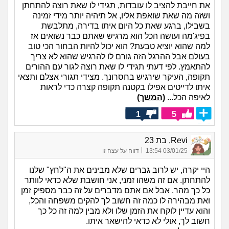
את חייבת להציב לו עובדות, תגידי לו שאת רוצה להתחתן
ושזה מה שאת שואפת אליו, אל תיהיה יותר מידי זמינה
בשבילו, ברגע שאת כל היום איתו בדירה, מתלבשת
בפיג'מה ועושה הכל הוא מרגיש שאתם כבר נשואים אז
למה שהוא יוציא טבעת? הוא יכול להיות הבחור הכי טוב
בעולם אבל ההרגל הזה גורם לו להרגיש שהוא לא צריך
להתאמץ. לפי דעתי תגידי לו שאת רוצה לגור עם ההורים
תקופה, העיקר שירגיש בחסרונך. מצידי תגורי אצלם ותצאי
איתו לדייטים אפילו בקטנה תקופה קצרה כדי לראות
לאיפה הכל...
(המשך)
1
5
Revi, בת 23
|
03/01/25 13:54
דווח על עצה זו
היי יקרה, יש לרוב גברים שלא מבינים את ה"לחץ" שלנו
להתחתן. אם זה משהו זמני, אני חושבת שלא כדאי לוותר
כל כך מהר. אבל אם אתם מדברים על זה כבר מספיק זמן
ואת מבהירה לו כמה זה חשוב לך להקים משפחה והכל,
והוא עדיין לוקח את הזמן שלו ולא מבין למה זה כל כך
חשוב לך, אולי לא כדאי להישאר איתו.