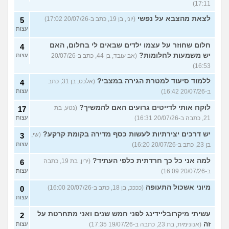
17:11)
לצאת מהצבא על נפשי
(יוני, בן 19, כתב ב-20/07/26 17:02)
5
עצות
חלום שחוזר על עצמו ילדים שבאים לי בחלום, האם
4
יש משמעות לחלומות?
(אב עובד, בן 44, כתב ב-20/07/26
עצות
16:53)
ללמוד סיעוד למטרת הגירה במצבי?
(אלכס, בן 31, כתב
4
ב-20/07/26 16:42)
עצות
לוקח אותי לדייטים גרועים האם להמשיך?
(נטע, בת
17
21, כתבה ב-20/07/26 16:31)
עצות
יש דרכים יצירתיות לעשות כסף מדירה בקומת קרקע?
(שי,
3
בן 23, כתב ב-20/07/26 16:20)
עצות
למה אני כל כך חרדתית כלפי העתיד?
(ירין, בת 19, כתבה
6
ב-20/07/26 16:09)
עצות
מיוני אשכול התעופה
(ככככ, בן 18, כתב ב-20/07/26 16:00)
0
עצות
עשיתי מיקרובליידינג לפני חמש שנים ואני מתחרטת על
2
זה
(אנונימית, בת 23, כתבה ב-19/07/26 17:35)
עצות