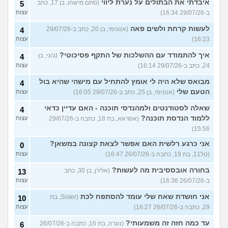
איבדתי את הבתולים על נערת ליווי
(סתם מישהו, בן 17, כתב
5
ב-29/07/26 16:34)
עצות
לעשות קרחת ולשים פאה
(אנונימי, בן 20, כתב ב-29/07/26
4
16:23)
עצות
איך להתמודד עם ההשלכות של התקף פסיכוטי?
(ג'וני, בן
4
24, כתב ב-29/07/26 16:14)
עצות
מבואס שלא היה לי אומץ להתחיל עם מישהי שהיא בול
4
הטעם שלי
(אנונימי, בן 25, כתב ב-29/07/26 16:05)
עצות
שאלה לסטודנטים ולמהנדסי תוכנה - האם עדיין כדאי
4
ללמוד הנדסת תוכנה?
(אסראא, בת 18, כתבה ב-29/07/26
עצות
15:56)
אני כרגע רלשית האם אפשר לצאת קצונה במשאן?
0
(טל11, בת 19, כתבה ב-26/07/26 16:47)
עצות
בחורה אובססיבית מה לעשות?
(אלירן, בן 30, כתב
13
ב-26/07/26 16:36)
עצות
אני חושדת שאח שלי עומד להסתפח לכת
(Sister, בת
10
29, כתבה ב-26/07/26 16:27)
עצות
עד כמה חזה זה משמעותי?
(נערה, בת 16, כתבה ב-26/07/26
6