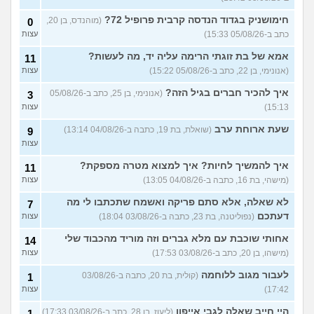
להתחיל עם בנות בים/ הליכה
8
חימושניק בגדוד הנדסה קרבית פרופיל 72?
(מוהנדס, בן 20,
0
בטיילת או מועדון?
(רואי, בן
עצות
כתב ב-05/08/26 15:33)
עצות
26)
לוקח אותי לדייטים גרועים
אמא של בת זוגתי הרימה עליה יד, מה לעשות?
17
11
האם להמשיך?
(נטע, בת 21)
עצות
(אנונימי, בן 22, כתב ב-05/08/26 15:22)
עצות
איך להכיר חברים בגיל הזה?
עוד שאלות חדשות במדור
(אנונימי, בן 25, כתב ב-05/08/26
3
15:13)
עצות
שעת ארוחת ערב
(שואלת, בת 19, כתבה ב-04/08/26 13:14)
9
עצות
איך להמשיך לחיות? איך למצוא מטרה מספקת?
11
(מישהי, בת 16, כתבה ב-04/08/26 13:05)
עצות
לא שאלה, אלא סתם פריקה ואשמח שתכתבו לי מה
7
דעתכם
(נפוליטנה, בת 23, כתבה ב-03/08/26 18:04)
עצות
אחותי שוכבת עם מלא גברים וזה מוריד מהכבוד שלי
14
(מישהו, בן 20, כתב ב-03/08/26 17:53)
עצות
לעבור מגוב ללוחמה
(קולית, בת 20, כתבה ב-03/08/26
1
17:42)
עצות
היי חייב שאלה לגבי אייפון
(ליעוז, בן 28, כתב ב-03/08/26 17:33)
1