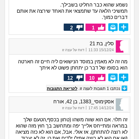
נשמע שהוא כבר החליט בשבילך.
תמשיכי הלאה עד שתמצאי את האחד שירצה את אותם
דברים כמוך.
2
1
סלין, בת 21
|
15/12/24 11:33
דווח על עצה זו
מה זה לא מאמין במוסד הנישואים ליה חיים זה חארטה
הוא בסופו של דבר כן יתחתן פשוט לא איתך
12
10
נכתבו
1
תגובות לעצה זו.
לקריאת התגובות
אסקימוסי_1383, בן 42, אורח
|
14/12/24 17:45
דווח על עצה זו
זה תלוי. אם הוא שווה משהו (טחון בכסף,הטעם שלך
במראה ומתייחס אלייך יפה ומתחשב בך חוץ מזה שהוא
לא רוצה להתחתן), אז אולי. אבל, אם הוא לא כזה מציאה
ו/או אם הוא לא רוצה אפילו ילדים ואת כן, זה לא יעבוד.