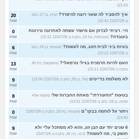
15:53)
איך להסביר לה שאני רוצה להיפרד?
(עידן, בן 27, כתב
20
ב-22/07/26 15:42)
עצות
היי. רציתי לבדוק אם מישהי עשתה לאחרונה טירונות
0
בעובדה?
(אנונימית, בת 18, כתבה ב-22/07/26 15:31)
עצות
בעיות ביני לבית הזוג, מה לעשות?
(אנונימי, בן 24, כתב
6
ב-22/07/26 15:22)
עצות
האם להיות חרמנית בגילי נורמאלי?
(Hayatov, בת 40,
13
כתבה ב-22/07/26 15:11)
עצות
לא משלמת בדייטים
(אלי, בן 29, כתב ב-22/07/26 15:00)
9
עצות
בטעות "התעוררתי" מאחת החברות שלי
(מקווה שלא
8
סוטה, בן 18, כתב ב-22/07/26 14:51)
עצות
ויתור על לוחמה בבקו״ם
(אנונימי, בת 18, כתבה ב-22/07/26
0
14:40)
עצות
6 שנים יחד עם הבן זוג, והוא לא מסתכל עליי ולא
9
חושק בי, מה לעשות?
(כינוי, בת 26, כתבה ב-22/07/26
עצות