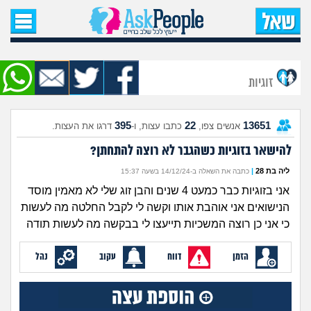
עמוד הבית
שאל שאלה
זוגיות
שאלות חדשות
395
22
13651
אנשים צפו,
כתבו עצות, ו-
דרגו את העצות.
שאלות שעוררו עניין
להישאר בזוגיות כשהגבר לא רוצה להתחתן?
עצות חדשות
ליה בת 28
|
כתבה את השאלה ב-14/12/24 בשעה 15:37
אני בזוגיות כבר כמעט 4 שנים והבן זוג שלי לא מאמין מוסד
מה קורה כאן?
הנישואים אני אוהבת אותו וקשה לי לקבל החלטה מה לעשות
כי אני כן רוצה המשכיות תייעצו לי בבקשה מה לעשות תודה
מתחם הטיפים
הזמן
דווח
עקוב
נהל
מדורים