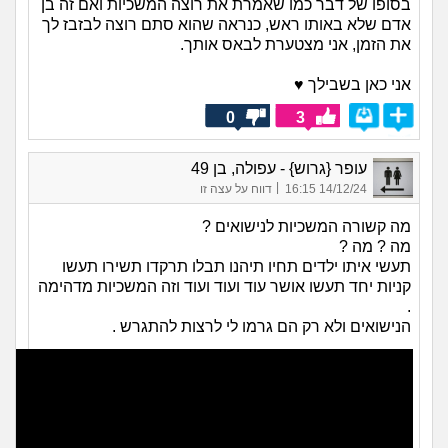
בסופו של דבר כמו שאמרת את רוצה המשכיות ואם זה בן
אדם שלא באותו ראש, כנראה שהוא סתם רוצה לבזבז לך
את הזמן, אני מצטערת לבאס אותך.
אני כאן בשבילך ♥
0
3
עופר {גרוש} - עפולה, בן 49
|
14/12/24 16:15
דווח על עצה זו
מה קשורה המשכיות לנישואים ?
מה ? מה ?
תעשי איתו ילדים תחיו תיהנו תבלו תרקדו תשירו תעשו
קניות יחד תעשו אושר עוד ועוד ועוד וזה המשכיות מדהימה
.
הנישואים ולא רק הם גרמו לי לרצות להתגרש .