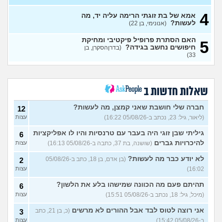
4
האם מה שאני מרגיש זה הגיוני
אמא של בת זוגתי הרימה עליה יד, מה
8
ותקין?
לעשות?
(לירון, בן 31)
(אנונימי, בן 22)
עצות
איך להתגבר על רצון לקשר
12
האם הסתרת פרופיל פיקטיבי ומחיקת
5
לפני הזמן?
(אנונימית, בת 21)
חיפושים נחשב בגידה?
עצות
(בדרןהסקרן, בן
33)
כשאתם רואים מישהי ברשתות
13
החברתיות שהכול אצלה סביב
עצות
הבילויים, זה מוריד לכם?
(לחם ושעשועים, בן 36)
שאלות חדשות ב
כשרבתי עם בת הזוג שלי,
13
דחפתי אותה מתוך כעס. איך
חברה שלי חושבת שאני קמצן, מה לעשות?
עצות
12
להתמודד?
(אלכס, שם בדוי, בן
(ליאור, גיל: 23, נכתב ב-05/08/26 16:22)
עצות
40)
גיליתי שבן זוגי היה בעבר עם טרנסיות והיו לו אפליקציות
6
איך להסביר לה שאני רוצה
20
להיכרויות גברים
(שושנה, בת 37, כתבה ב-05/08/26 16:13)
עצות
להיפרד?
(עידן, בן 27)
עצות
לא יודע כבר מה לעשות?
(בן אדם, בן 18, כתב ב-05/08/26
2
בעיות ביני לבית הזוג, מה
6
לעשות?
(אנונימי, בן 24)
16:02)
עצות
עצות
לא משלמת בדייטים
תהיתם פעם מה הכוונה שמישהו בלע את הלשון?
(אלי, בן
9
6
עצות
29)
(מיכל, גיל: 18, נכתב ב-05/08/26 15:51)
עצות
יוצאת איתו היום לדייט ראשון
3
אני רוצה לטוס לבד אבל ההורים לא מרשים
(כ, בן 21, כתב
3
(אנונימית, בת 18)
עצות
ב-05/08/26 15:42)
עצות