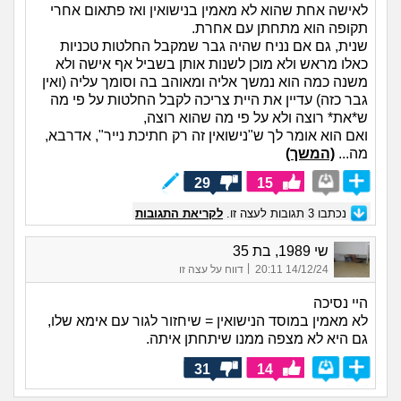
לאישה אחת שהוא לא מאמין בנישואין ואז פתאום אחרי
תקופה הוא מתחתן עם אחרת.
שנית, גם אם נניח שהיה גבר שמקבל החלטות טכניות
כאלו מראש ולא מוכן לשנות אותן בשביל אף אישה ולא
משנה כמה הוא נמשך אליה ומאוהב בה וסומך עליה (ואין
גבר כזה) עדיין את היית צריכה לקבל החלטות על פי מה
ש*את* רוצה ולא על פי מה שהוא רוצה,
ואם הוא אומר לך ש"נישואין זה רק חתיכת נייר", אדרבא,
מה...
(המשך)
29
15
נכתבו
3
תגובות לעצה זו.
לקריאת התגובות
שי 1989, בת 35
|
14/12/24 20:11
דווח על עצה זו
היי נסיכה
לא מאמין במוסד הנישואין = שיחזור לגור עם אימא שלו,
גם היא לא מצפה ממנו שיתחתן איתה.
31
14