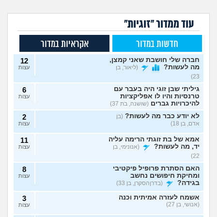
עוד ממדור "זוגיות"
חדשות במדור
אקראיות במדור
חברה שלי חושבת שאני קמצן,
12
מה לעשות?
(ליאור, בן
עצות
23)
גיליתי שבן זוגי היה בעבר עם
6
טרנסיות והיו לו אפליקציות
עצות
להיכרויות גברים
(שושנה, בת 37)
לא יודע כבר מה לעשות?
(בן
2
אדם, בן 18)
עצות
אמא של בת זוגתי הרימה עליה
11
יד, מה לעשות?
(אנונימי, בן
עצות
22)
האם הסתרת פרופיל פיקטיבי
8
ומחיקת חיפושים נחשב
עצות
בגידה?
(בדרןהסקרן, בן 33)
אשמח לעזרה אמיתית וכנה
3
(אנושי, בן 27)
עצות