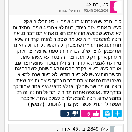
קטי, בת 42
|
24/12/24 02:48
דווח על עצה זו
ליה, חבל שנשארת איתו 4 שנים. זו לא החלטה שקל
לעשות אחרי שנה ביחד, בטח לא אחרי 4 שנים. מהצד זה
לא נשמע שבנושא הזה אתם רוצים את אותם דברים. את
רוצה להתמסד והוא לא. מה שסביר להניח יקרה זה שלא
תתחתנו. את תהיי זו שתצטרך להתפשר, לוותר ולהתאים
את עצמך לרצון שלו. הברירה הנוספת שהוא ירצה אותך
ויתחתן איתך רק כי את רוצה. זה בטח לא משהו שאת
מייחלת לעצמך. את הרי רוצה להתמסד ושהוא ירצה גם.
אז מה לעשות? או לקבל החלטה לא פשוטה, לשחרר את
הקשר הזה עכשיו לא בעוד חודש ולא בעוד שנה. למצוא
משהו שרוצה את אותם דברים כמוך כי אם זה מה שאת
רוצה וזה מה שחשוב לך, אז לא כדאי שאף אחד יעמוד לך
בדרך לזה. אופציה אחרת תהיה לוותר על חתונה וזה רק
בתנאי שהוא רוצה להביא ילדים לעולם איתך. אז כבר
אפשר להתחיל עכשיו, אין צורך לחכות...
(המשך)
0
6
לולו_2849, בת 45, אורחת