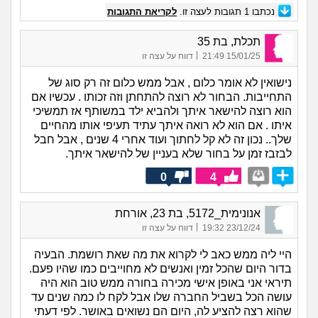
נכתבו
1
תגובות לעצה זו.
לקריאת התגובות
תכלת, בת 35
|
15/01/25 21:49
דווח על עצה זו
נישואין לא אומר כלום , אבל ממש כלום זה רק סוג של
התחייבות. הבחור לא רוצה להתחתן וזה זכותו . עכשיו אם
הוא רוצה להישאר איתך ולהביא ילד במשותף אז תמשיכי
איתו . אם הוא לא רואה איתך עתיד תעיפי אותו מהחיים
שלך.. נכון זה לא קל לחתוך ועוד אחרי 4 שנים , אבל חבל
לבזבז זמן על בחור שלא בעניין של להישאר איתך.
0
4
אנונימית_5172, בת 23, אורחת
|
23/12/24 19:32
דווח על עצה זו
היי ליה ממש כאב לי לקרוא את מה שאת רושמת. הבעיה
בדור היום שהכל זמין ואנשים לא מחוייבים כמו שהיו פעם.
תיראי אני באופן אישי מכירה בחורה ממש טוב הוא היה
עושה הכל בשביל החברה שלו אבל לקח לו כמה שנים עד
שהוא רצה להציע לה, היום הם נשואים באושר. לפי דעתי