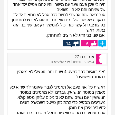
היה לי שכן פעם שגר עם מישהי והיו להם אפילו ילד אחד
של שניהם והם לא היו נשואים.
אז כנראה שזה אפשרי לחיות ככה אבל לא מתאים לכולם.
במקרה של שכן שלי, גם הוא וגם בת זוגו לא רצו להתחתן.
בקיצור:בגדול קשר כזה יכול להמשיך רק אם שני בני הזוג
באותו ראש.
ואם שני בני הזוג לא רוצים להתחתן.
14
6
אנה, בת 27
|
15/12/24 09:30
דווח על עצה זו
"אני בזוגיות כבר כמעט 4 שנים והבן זוג שלי לא מאמין
במוסד הנישואים"
ראשית כל, אף פעם אל תאמיני לגבר שאומר לך שהוא לא
מאמין במוסד הנישואין. גברים "לא מאמינים במוסד
הנישואין" עם נשים שהם לא סומכים עליהן מספיק/לא
מעריכים מספיק כדי לתת להן טייטל רשמי/רק רוצים
להעביר איתן את הזמן.
את תופתעי בכמה סיטואציות נתקלתי שבהן גבר אומר