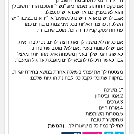
היי יקירה, נסי לחשוב מה *חשוב לך*.
אם טקס החתונה, מעמד כזוג "נשוי" והסכם הדדי חשוב לך
והוא לא בעניין, כנראה שכדאי שתתפצלו.
אגב, לרישום או אי רישום כ'נשואים' או "ידועים בציבור" יש
השלכות פרוצדוראליות בכל מיני צמתים בחיים כמו
פתיחת עסק, קניית דירה וכו'. מוטב שתבררי.
אם כל זה לא משנה לך ואת רוצה ילדים, נסי לברר איתו
אם יש לו כוונות בעניין. אם לא? מוטב שתיפרדו.
כאישה, הזמן שלך בעניין משפחה אוזל מהר יותר מאצל
גבר כאשר היכולת להביא ילדים מוגבלת עד גיל המעבר.
מצטטת לך את עצתי בשאלה אחרת בנושא בחירת זוגיות,
בתקווה שתוכלי לקבל כלי לבחינת הזוגיות שלכם:
"1.משיכה
2.אמון וביטחון
3.ערכים
4.אורח חיים
5.מטרות משותפות
6.תקשורת טובה
קחי לך כמה כלים שיעזרו לך...
(המשך)