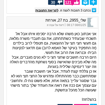
30
121
נכתבו
3
תגובות לעצה זו.
לקריאת התגובות
שלי_2955, בת 27, אורחת
|
08/01/25 08:17
דווח על עצה זו
אני אכתוב כאן משהו שלא הרבה יסכימו איתו אבל אל
תשכחי שבעתיד כשתתחתנו, את גם תעבדי משרה מלאה,
גם תעשי חצי חצי על ההוצאות, גם תטפלי לרוב בילדים
(זה התפקיד בעיקר של האמא לרוב) וגם תדאגי לנקיונות
הבית- וכנראה את הרוב את תעשי.
היום הרבה חושבים שחצי חצי כי לא נעים מגברים, אבל
מה שלא מבינים שהאישה בסוף נשחקת מהדברים האלה
וזה יוצר דינמיקה שלילית בזוגיות.
אז כן צללתי קצת לעתיד, אבל אני חושבת שגבר
שמתחשבן כבר מההתחלה ומדגיש על החצי חצי הוא לא
גבר שסגור עלייך במאה אחוז, אלא פשוט נוח לו. ותחשבי
עם עצמך אם ככה את רואה את העתיד שלך בתור מישהי
שעושה הכל מהכל ונחשקת.
בהצלחה!