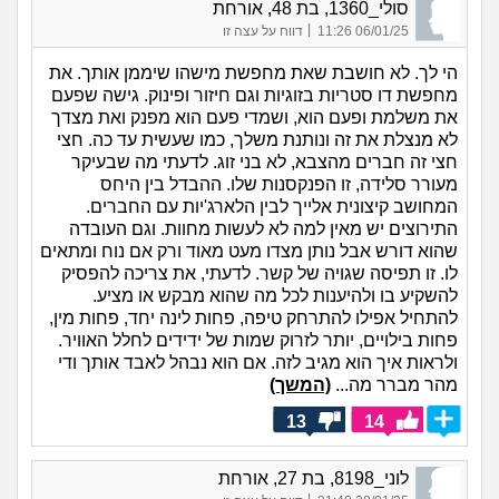
סולי_1360, בת 48, אורחת
|
06/01/25 11:26
דווח על עצה זו
הי לך. לא חושבת שאת מחפשת מישהו שיממן אותך. את
מחפשת דו סטריות בזוגיות וגם חיזור ופינוק. גישה שפעם
את משלמת ופעם הוא, ושמדי פעם הוא מפנק ואת מצדך
לא מנצלת את זה ונותנת משלך, כמו שעשית עד כה. חצי
חצי זה חברים מהצבא, לא בני זוג. לדעתי מה שבעיקר
מעורר סלידה, זו הפנקסנות שלו. ההבדל בין היחס
המחושב קיצונית אלייך לבין הלארג'יות עם החברים.
התירוצים יש מאין למה לא לעשות מחוות. וגם העובדה
שהוא דורש אבל נותן מצדו מעט מאוד ורק אם נוח ומתאים
לו. זו תפיסה שגויה של קשר. לדעתי, את צריכה להפסיק
להשקיע בו ולהיענות לכל מה שהוא מבקש או מציע.
להתחיל אפילו להתרחק טיפה, פחות לינה יחד, פחות מין,
פחות בילויים, יותר לזרוק שמות של ידידים לחלל האוויר.
ולראות איך הוא מגיב לזה. אם הוא נבהל לאבד אותך ודי
מהר מברר מה...
(המשך)
13
14
לוני_8198, בת 27, אורחת