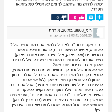
יכולה לדרוש מה שחשוב לך ואם לא תטילי סנקציות או
תפרדי.
0
0
רוני_8803, בת 26, אורחת
|
06/01/25 03:41
דווח על עצה זו
בחור מקסים סה״כ. לא יכולה לממן את רמת החיים שלי?
לא נורא, אפשר להישאר בבית, לראות נטפליקס ולשכב
כמו שפנים (עלק פארק, אולי הייתם פעם אחת בפארק).
נשים אוהבות להתחפר במיטה ומדי פעם לבשל לגברים
שלהן. מה הן צריכות יותר מזה?
אני לא אחפש להסב לך תחושת נעימה במינימום מאמץ,
להראות לך בכל מני דרכים שאת חשובה לי, או להיות חוף
ביטחון לרקע המאבק היומיומי שלך (לא! אני אגרום
לפערים בינינו להיות צורמים יותר מתמיד), אבל את חייבת
לעשות איתי סקס בשלב מוקדם של הקשר ללא קרבה
רגשית מינימלית, כי ״רק ככה באמת מכירים״, ואני מצפה
שנמשיך בקו הזה כמה פעמים בשבוע (גבר צריך לפרוק)
ושתעשי איתי הכול מהכול. שמח לדעת שאנחנו רואים עין
בעין!