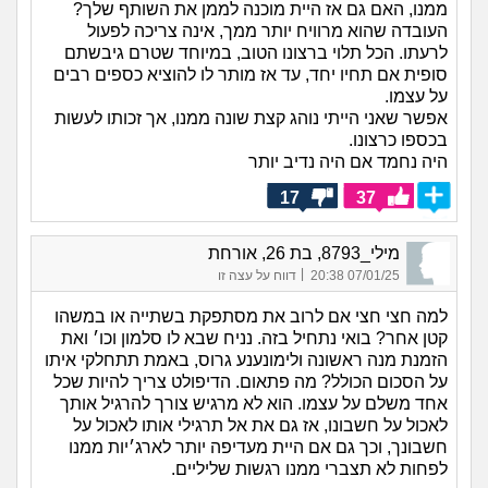
ממנו, האם גם אז היית מוכנה לממן את השותף שלך?
העובדה שהוא מרוויח יותר ממך, אינה צריכה לפעול
לרעתו. הכל תלוי ברצונו הטוב, במיוחד שטרם גיבשתם
סופית אם תחיו יחד, עד אז מותר לו להוציא כספים רבים
על עצמו.
אפשר שאני הייתי נוהג קצת שונה ממנו, אך זכותו לעשות
בכספו כרצונו.
היה נחמד אם היה נדיב יותר
17
37
מילי_8793, בת 26, אורחת
|
07/01/25 20:38
דווח על עצה זו
למה חצי חצי אם לרוב את מסתפקת בשתייה או במשהו
קטן אחר? בואי נתחיל בזה. נניח שבא לו סלמון וכו׳ ואת
הזמנת מנה ראשונה ולימונענע גרוס, באמת תתחלקי איתו
על הסכום הכולל? מה פתאום. הדיפולט צריך להיות שכל
אחד משלם על עצמו. הוא לא מרגיש צורך להרגיל אותך
לאכול על חשבונו, אז גם את אל תרגילי אותו לאכול על
חשבונך, וכך גם אם היית מעדיפה יותר לארג׳יות ממנו
לפחות לא תצברי ממנו רגשות שליליים.