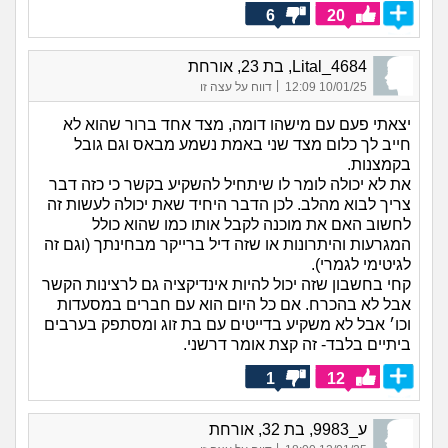
6
20
Lital_4684, בת 23, אורחת
|
10/01/25 12:09
דווח על עצה זו
יצאתי פעם עם מישהו דומה, מצד אחד ברור שהוא לא
חייב לך כלום מצד שני באמת נשמע מבאס וגם גובל
בקמצנות.
את לא יכולה לומר לו שיתחיל להשקיע בקשר כי כזה דבר
צריך לבוא מהלב. לכן הדבר היחיד שאת יכולה לעשות זה
לחשוב האם את מוכנה לקבל אותו כמו שהוא כולל
המגרעות והיתרונות או שזה דיל ברייקר מבחינתך (וגם זה
לגיטימי לגמרי).
קחי בחשבון שזה יכול להיות אינדיקציה גם לרצינות הקשר
אבל לא בהכרח. אם כל היום הוא עם חברים במסעדות
וכו׳ אבל לא משקיע בדייטים עם בת זוג ומסתפק בערבים
ביתיים בלבד- זה קצת אומר דרשני.
1
12
ע_9983, בת 32, אורחת
|