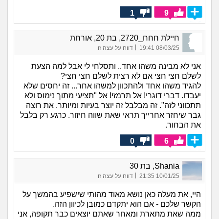
1
9
חיילת חחח_2720, בת 20, אורחת
|
08/03/25 19:41
דווח על עצה זו
אני לא מבינה משהו אחד.. ותסלחי לי אבל למה הצעת
לשלם חצי חצי אם לא רצית לשלם חצי חצי?
להגיד משהו אחד ולהתכוון למשהו אחר... זה יחסים שלא
יעבדו. דברי דוגרי! אל תרמזי! אל "תציעי מתוך נימוס ולא
תתכווני לזה". זה מבלבל זה יוצר בעיות ומיותר. את רוצה
גבר שיחזר אחרייך תראי שאת שווה חיזור. כרגע רק בלבל
את הבחור.
0
6
Shania, בת 30
|
10/01/25 21:35
דווח על עצה זו
היי, את מעלה כאן נושא מאוד מהותי שישפיע בהמשך על
הקשר שלכם - אם הוא יתקדם כמובן לכיוון הזה.
ממה שאת מתארת ומאחר שאתם יוצאים כבר תקופה, אני