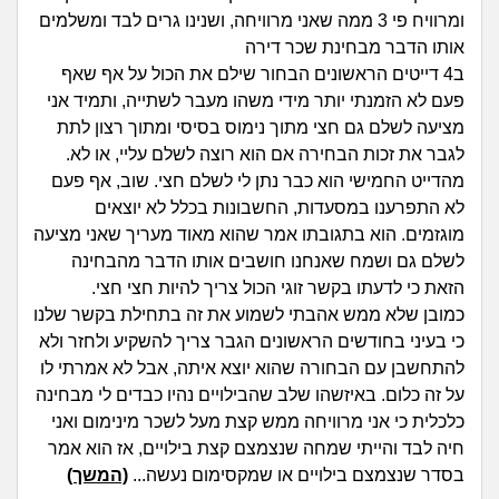
זוגיות
חיפוש שאלות
ומרוויח פי 3 ממה שאני מרוויחה, ושנינו גרים לבד ומשלמים
אותו הדבר מבחינת שכר דירה
|
היריון ולידה
הרשמה
התחברות
ב4 דייטים הראשונים הבחור שילם את הכול על אף שאף
פעם לא הזמנתי יותר מידי משהו מעבר לשתייה, ותמיד אני
הורות ומשפחה
מציעה לשלם גם חצי מתוך נימוס בסיסי ומתוך רצון לתת
לגבר את זכות הבחירה אם הוא רוצה לשלם עליי, או לא.
מתבגרים
מהדייט החמישי הוא כבר נתן לי לשלם חצי. שוב, אף פעם
לא התפרענו במסעדות, החשבונות בכלל לא יוצאים
מהבקו"ם... ועד מתי?!
מוגזמים. הוא בתגובתו אמר שהוא מאוד מעריך שאני מציעה
לשלם גם ושמח שאנחנו חושבים אותו הדבר מהבחינה
לימודים וסטודנטים
הזאת כי לדעתו בקשר זוגי הכול צריך להיות חצי חצי.
כמובן שלא ממש אהבתי לשמוע את זה בתחילת בקשר שלנו
עבודה וקריירה
כי בעיני בחודשים הראשונים הגבר צריך להשקיע ולחזר ולא
להתחשבן עם הבחורה שהוא יוצא איתה, אבל לא אמרתי לו
חברים ואנשים
על זה כלום. באיזשהו שלב שהבילויים נהיו כבדים לי מבחינה
כלכלית כי אני מרוויחה ממש קצת מעל לשכר מינימום ואני
חיה לבד והייתי שמחה שנצמצם קצת בילויים, אז הוא אמר
בית, שכנים ושותפים
בסדר שנצמצם בילויים או שמקסימום נעשה...
(המשך)