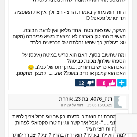
היות והוא מחזיק בעמדת החצי- חצי ולך אין את האופציה.
תדייטו על פלאפל D
העיקר, שמצאת בטח ואחד מליאן ואין לדעת חבובה.
תעשיית ההייטק בארצנו לא נמצאת בשיא פריחתה (מקום
30 בעולם!) כך שהיא נחלתם של הכרישים בלבד.
ומה שחשוב בסוף, האם הוא כריש במיטה (איכס) על
הספה/ שולחן/ מכונת כביסה?
האם הוא כריש בחיזורים, במתן יחס של לבלב
האם הוא קמ.צן או נדיב באוכל? אה....... קמ.צן ומתקטנן.
12
8
דנה_4076, בת 23, אורחת
|
16/01/25 15:06
דווח על עצה זו
״….מהבחינה הזאת כי לדעתו בקשר זוגי הכול צריך להיות
חצי חצי….״- אבל איך קשר זוגי (היטרו סקסואלי לפחות)
יכול להיות חצי חצי?
למה הוא ילד בעתיד? הוא יהיה בהריון? יניק? יצטרך לוותר