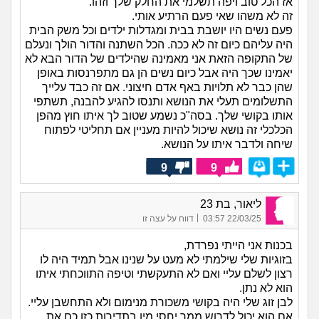
אז הכל טוב ויפה תשלמי את החלק שלך וזהו.
זה לא משהו שאי פעם הרתיע אותי.
פעם נשים היו יושבת בבית ומגדלות ילדים וכל משק הבית
היה עליהם כיום זה לא ככה. הכל השתנה והדור הולך ונעלם
של התקופה הזאת אני מאמינה שהילדים של הדור הבא לא
יאמינו שכך היה אבל כיום נשים הן גם מתפרנסות באופן
שהן כבר לא תלויות באף אדם חיצוני. אם זה כבד עלייך
התשלומים תעלי את הנושא ותנסו להגיע להבנה, תשתפי
אותו בקושי שלך. בסה"כ נשמע שטוב לך איתו חוץ מהפן
הכלכלי זה נושא שיכול להיות מעניין אם תחליטי לפתוח
שיחה ולדבר איתו על הנושא.
9
9
ליאור, בת 23
|
22/03/25 03:57
דווח על עצה זו
בכנות אני הייתי נפרדת,
בזוגיות שלי שילמתי לא מעט על שנינו אבל תמיד היה לו
רצון לשלם עליי ואם לא התעקשתי וטיפה התווכחתי איתו
הוא לא נתן.
לבן זוג שלי היה בקושי משכורת מנימום ולא התחשבן עליי.
אם הוא יכול לדרוש ממך יחסי מין בתדירות כזו כם את