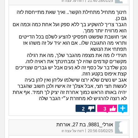
|
28/01/25 21:40
דווח על עצה זו
חינוך מתחיל מתחילת הקשר.. ואיך שאת מתייחסת לזה
גם כן.
הגבר צריך להשקיע בך ללא ספק ועל אחת כמה וכמה אם
הוא מרוויח יותר ממך.
אני חושבת שפשוט תפסיקי להציע לשלם בכל הדייטים
ותראי מה התגובה שלו.. אם הוא יגיד על זה משהו אז
תפתחי את הנושא
תגידי לו מה את מצפה מהגבר שלך, מה את רגילה
מקשרים קודמים שהיו לך ומבחינתך את ראויה לזה.
נכון שלדבר על כסף זה לא נעים אבל יש גברים שצריכים
קצת איפוס בקטע הזה.
אגב יש נשים שלא ירצו שישלמו עליהן ואין להן בעיה
לעשות חצי חצי, אבל אצלך זה אישיו ולכן חשוב שהגבר
יהיה באותו הראש כמוך אחרת זה יציק לך תמיד. אף אחת
לא רוצה להרגיש לא מחוזרת ע״י הגבר שלה
2
3
אורלי_9881, בת 27, אורחת
|
03/02/25 20:56
דווח על עצה זו