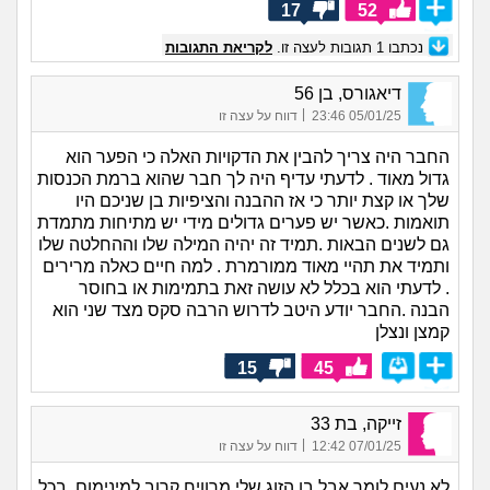
17
52
נכתבו
1
תגובות לעצה זו.
לקריאת התגובות
דיאגורס, בן 56
|
05/01/25 23:46
דווח על עצה זו
החבר היה צריך להבין את הדקויות האלה כי הפער הוא
גדול מאוד . לדעתי עדיף היה לך חבר שהוא ברמת הכנסות
שלך או קצת יותר כי אז ההבנה והציפיות בן שניכם היו
תואמות .כאשר יש פערים גדולים מידי יש מתיחות מתמדת
גם לשנים הבאות .תמיד זה יהיה המילה שלו וההחלטה שלו
ותמיד את תהיי מאוד ממורמרת . למה חיים כאלה מרירים
. לדעתי הוא בכלל לא עושה זאת בתמימות או בחוסר
הבנה .החבר יודע היטב לדרוש הרבה סקס מצד שני הוא
קמצן ונצלן
15
45
זייקה, בת 33
|
07/01/25 12:42
דווח על עצה זו
לא נעים לומר אבל בן הזוג שלי מרוויח קרוב למינימום. בכל