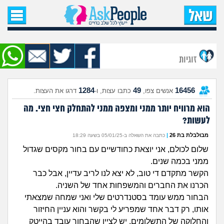
עמוד הבית
שאל שאלה
זוגיות
שאלות חדשות
1284
49
16456
אנשים צפו,
כתבו עצות, ו-
דרגו את העצות.
שאלות שעוררו עניין
הוא מרוויח יותר ממני ומצפה ממני להתחלק חצי חצי. מה
לעשות?
עצות חדשות
מבולבלת בת 26
|
כתבה את השאלה ב-05/01/25 בשעה 18:29
מה קורה כאן?
שלום לכולם, אני יוצאת כחודשיים עם בחור מקסים שגדול
ממני בכמה שנים.
מתחם הטיפים
הקשר מתקדם די טוב, לא יצא לנו לריב עדיין, אבל כבר
הכרנו את החברים והמשפחות אחד של השניה.
מדורים
הבחור ממש עומד בסטנדרטים שלי ואני שמחה שמצאתי
אותו, רק דבר אחד שמפריע לי בקשר והוא עניין החיזור
והחלוקה של התשלומים. יש לציין שהבחור עובד בהייטק