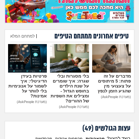
טיפים אחרונים ממתחם הטיפים
|
למתחם המלא
הוספת טיפ
מדברים על זה
בלי מסגרות ובלי
פרטיות בעידן
פתוח: 5 מיתוסים
שגרה: איך שומרים
הדיגיטלי: איך
על צעצועי מין
על שנת הילדים
לשמור על אנונימיות
שהגיע הזמן לנפץ
בחופש הגדול -
בלי לוותר על
ומצילים את השפיות
אמינות?
(מערכת AskPeople)
של ההורים?
(מערכת AskPeople)
(מערכת AskPeople)
עצות הגולשים (
49
)
כיצד להציג?
מהאהודות
מהפחות אהודות
מהחדשות