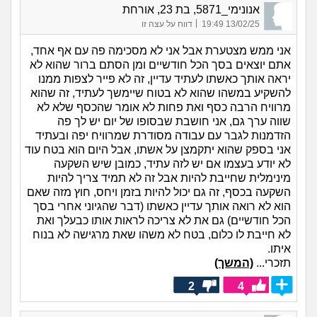
אנונימי_5871, בת 23, אורחת
|
13/02/25 19:49
דווח על עצה זו
אני ממש מצטערת אבל אני לא מסכימה פה עם אף אחד,
אתם יוצאים בסך הכל חודשיים ומן הסתם ברור שהוא לא
יראה אותך כאשתו לעתיד עדיין, זה לא פייר לצפות ממנו
להשקיע במשהו שהוא לא בטוח שיימשך לעתיד, זה שהוא
מרוויח הרבה כסף ואת פחות לא אומר שהכסף שלא לא
שווה ערך גם, אני חושבת שבסופו של יום יש לך פה
הזדמנות לגבר עם עבודה מסודרת שמרוויח יפה ובעתיד
אני בספק שהוא יתקמצן על אשתו, אבל היום הוא בטח עוד
לא יודע בעצמו אם יש לזה עתיד, כמובן שיש השקעה
מינימלית שחייבת להיות אבל זה לא תמיד צריך להיות
השקעה בכסף, זה גם יכול להיות בזמן ויחס, חוץ מזה שאם
הוא לא רואה אותך עדיין כאשתו (דבר שהגיוני אחרי בסך
הכל חודשיים) גם את לא צריכה לראות אותו כבעלך ואת
לא חייבת לו כלום, בטח לא משהו שאת מרגישה לא בנוח
איתו.
תזכרי...
(המשך)
2
4