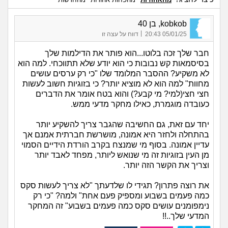
kobkob, בן 40
|
05/01/25 20:43
דווח על עצה זו
חבר שלך זכה בלוטו...הוא פותר את הדילמות שלך
בסיסמאות קש נבובות כי הוא יודע שלא תתווכחי. למה הוא
לא משקיע? ההסבר המלומד שלו "כי רק ערסים עושים
מחוות" למה הוא לא מוציא יותר? כי בזוגיות חשוב לעשות
חצי חצי(למי? מי קבע?) והוא בטח אומר את הדברים
כעובדה מוגמרת, כאילו מחקר מדעי ממש.
יחד עם זאת, גם החשיבה שהגבר צריך להשקיע יותר
בהתחלה ולחזר היא אמונה, מושרשת חברתית אמנם אך
עדיין אמונה. בסוף מי שמנצח בקרב הורדת הידיים הסמוי
מן העין בזוגיות זה מי שנואש ליותר, מפחד לאבד יותר
וצריך את הקשר הזה יותר.
את רוצה פתרון? תגידי לו שלדעתך "לא צריך לעשות סקס
כמה פעמים בשבוע ומספיק פעם אחת" ולמה? "כי רק
נימפומנים עושים סקס כמה פעמים בשבוע" זה המחקר
המדעי שלך..!!