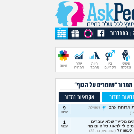
התחברות
|
פיננסי
בין
חיות
יוקר
גאווה
וכלכלה
הסדינים
מחמד
המחיה
 ממדור "שומרים על הגוף"
דשות במדור
אקראיות במדור
 ארוחת ערב
(שואלת,
9
עצות
ם מלייזר שלא עוברים
1
מים לי לדאוג כל היום מה
עצות
 לעשות?
(אנונימית, בת 25)