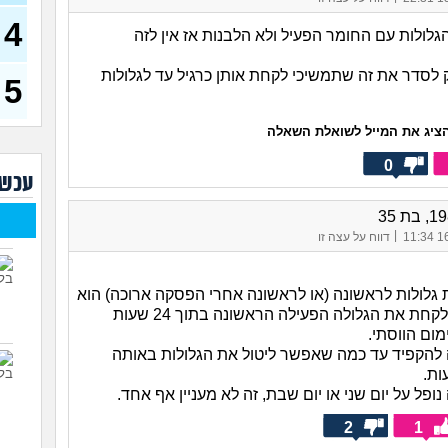
(אנונימ
4
גלולות עם החומר הפעיל ולא הלבנות אז אין לזה
רופא
הטיפ
 לסדר את זה שתמשיכי לקחת אותן כרגיל עד לגלולות
5
עד כ
באופ
צרי
ציג את המייל לשואלת השאלה
האם
טובי
0
עכשי
ואני
(אליאנ
|
16/
דווח על עצה זו
צלול
לעש
 גלולות לראשונה (או לראשונה אחרי הפסקה ארוכה) הוא
גבר 
שאת צריכה לקחת את הגלולה הפעילה הראשונה בתוך 24 שעות
ום הווסתי.
 להקפיד עד כמה שאפשר ליטול את הגלולות באותה
ות.
נופל על יום שני או יום שבת, זה לא מעניין אף אחד.
2
1