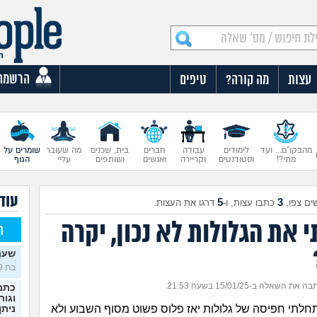
הרשמה
עצות
מה קורה?
טיפים
מהבקו"ם... ועד
לימודים
עבודה
חברים
בית, שכנים
מה שעובר
שומרים על
מתי?!
וסטודנטים
וקריירה
ואנשים
ושותפים
עליי
הגוף
עוד
5
3
ים צפו,
כתבו עצות, ו-
דרגו את העצות.
את הגלולות לא נכון, יקרה
ח
שעת
בת 19)
ה את השאלה ב-15/01/25 בשעה 21:53
כתמי
וגור
לתי חפיסה של גלולות יאז פלוס פשוט מסוף השבוע ולא
ניתן