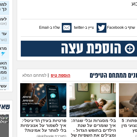
וע
למה
כך נ
לעש
(אנונימ
שתף ב-Facebook
צייץ ב-twitter
שלח ב-Email
עד 
(נערה,
מרגי
האם
בדי
ממר
נים ממתחם הטיפים
הוספת טיפ
|
למתחם המלא
34)
עשית
חמש
זה
(א
איך 
שאלו
/ מו
יש לי
(לאמפ
עובר,
מדברים על זה פתוח: 5
בלי מסגרות ובלי שגרה:
פרטיות בעידן הדיגיטלי:
האם 
יכולה
ועי מין
איך שומרים על שנת
איך לשמור על אנונימיות
להו
פץ
הילדים בחופש הגדול -
בלי לוותר על אמינות?
(שואלת
ומצילים את השפיות של
(מערכת AskPeople)