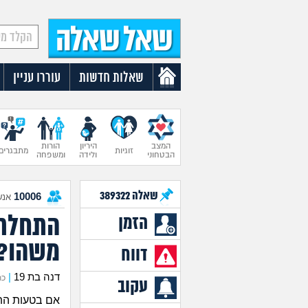
שאלות חדשות
עוררו עניין
המצב
היריון
הורות
זוגיות
מתבגרים
הבטחוני
ולידה
ומשפחה
שאלה
389322
10006
אנש
התחלתי 
הזמן
משהו?
דווח
דנה בת 19
|
כתב
עקוב
אם בטעות התח