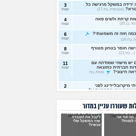
 ירידה במשקל מרגישה כל
3
ורא?
(אנונימית, בת 17)
עצות
ות קרחת ולשים פאה
4
י, בן 20)
עצות
כמה חזה זה משמעותי?
6
עצות
 בת 16)
שה חוסר בטחון מטורף
8
(.., בת 21)
עצות
 יש מישהי שמזדהה עם
11
דות חברתית כתוצאה
עצות
אה חיצוני?
(אחת, בת
י מיקרובליידינג לפני
2
 שנים ואני מתחרטת על
עצות
נונימית, בת 23)
לדעת אם אני בחורה יפה?
5
ת שעוררו עניין במדור
שכת כלפי חוץ?
עצות
 כינים וזה לא
סיקהלחשוב, בת 21)
השמנתי 30 קילו, איך
 מה עוד אני
לקבל את העובדה
אימוני כח יעילים יותר
 לנסות?
שזה המשקל שלי
6
עכשיו?
רדה מהירה במשקל גוף?
עצות
, בת 19)