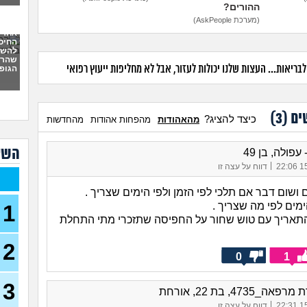
יש 
ההורים?
מי 
(מערכת AskPeople)
בן 24)
אחרי
פריצ
החיס
להשמי
26)
שהרס
ריאות... העצות שלנו יכולות לעזור, אבל לא מחליפות ייעוץ רפואי
הגופנ
איך 
עצמ
יש ל
ים (
3
)
לשנה
כיצד להציג?
מהאהודות
מהפחות אהודות
מהחדשות
(אנונ
הן ל
השא
עפולה, בן 49
(אריה, 
|
15/
דווח על עצה זו
איך 
המש
 ושום דבר אם תלכי לפי הזמן ולפי הימים שצריך .
מים לפי מה שצריך .
1
בעלי
תאריך עם טוש שחור על החפיסה שתזכרי מתי התחלת
על ר
בת 32)
2
מהי 
0
1
לכמ
(THEBESTAMANCANGET, בן 22)
3
ה_4735, בת 22, אורחת
אני 
לעשו
|
15/
דווח על עצה זו