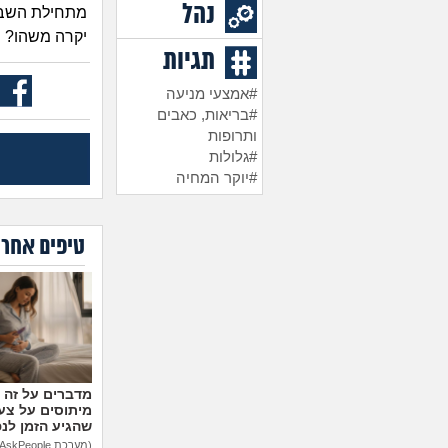
נהל
מתחילת השב
יקרה משהו?
תגיות
#אמצעי מניעה
#בריאות, כאבים
ותרופות
#גלולות
#יוקר המחיה
טיפים אחרו
מיתוסים על צעצ
שהגיע הזמן לנ
(מערכת AskPeople)