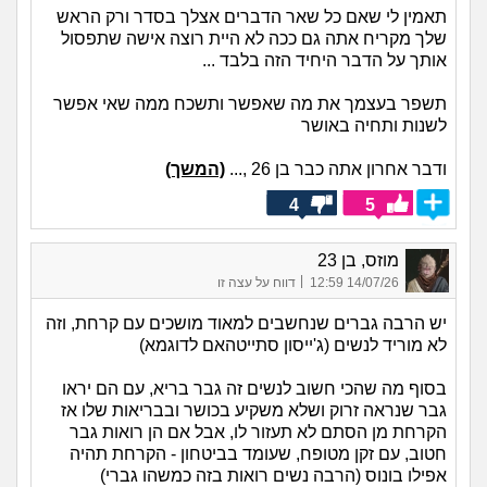
תאמין לי שאם כל שאר הדברים אצלך בסדר ורק הראש
שלך מקריח אתה גם ככה לא היית רוצה אישה שתפסול
אותך על הדבר היחיד הזה בלבד ...
תשפר בעצמך את מה שאפשר ותשכח ממה שאי אפשר
לשנות ותחיה באושר
ודבר אחרון אתה כבר בן 26 ,...
(המשך)
4
5
מוזס, בן 23
|
14/07/26 12:59
דווח על עצה זו
יש הרבה גברים שנחשבים למאוד מושכים עם קרחת, וזה
לא מוריד לנשים (ג'ייסון סתייטהאם לדוגמא)
בסוף מה שהכי חשוב לנשים זה גבר בריא, עם הם יראו
גבר שנראה זרוק ושלא משקיע בכושר ובבריאות שלו אז
הקרחת מן הסתם לא תעזור לו, אבל אם הן רואות גבר
חטוב, עם זקן מטופח, שעומד בביטחון - הקרחת תהיה
אפילו בונוס (הרבה נשים רואות בזה כמשהו גברי)