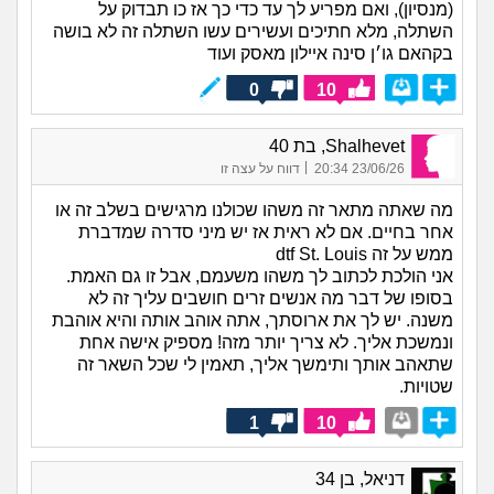
(מנסיון), ואם מפריע לך עד כדי כך אז כו תבדוק על
השתלה, מלא חתיכים ועשירים עשו השתלה זה לא בושה
בקהאם גו׳ן סינה איילון מאסק ועוד
0
10
Shalhevet, בת 40
|
23/06/26 20:34
דווח על עצה זו
מה שאתה מתאר זה משהו שכולנו מרגישים בשלב זה או
אחר בחיים. אם לא ראית אז יש מיני סדרה שמדברת
ממש על זה dtf St. Louis
אני הולכת לכתוב לך משהו משעמם, אבל זו גם האמת.
בסופו של דבר מה אנשים זרים חושבים עליך זה לא
משנה. יש לך את ארוסתך, אתה אוהב אותה והיא אוהבת
ונמשכת אליך. לא צריך יותר מזה! מספיק אישה אחת
שתאהב אותך ותימשך אליך, תאמין לי שכל השאר זה
שטויות.
1
10
דניאל, בן 34