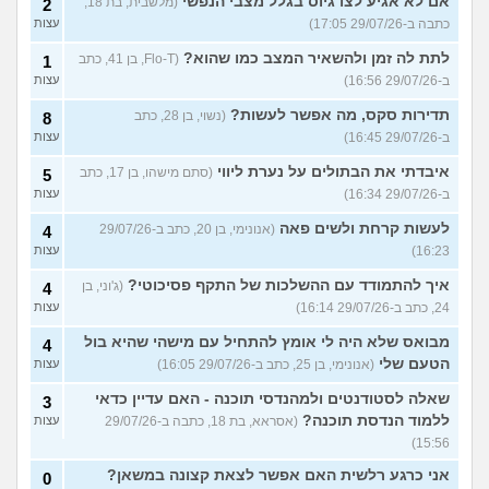
אם לא אגיע לצו גיוס בגלל מצבי הנפשי
(מלשבית, בת 18,
2
כתבה ב-29/07/26 17:05)
עצות
לתת לה זמן ולהשאיר המצב כמו שהוא?
(Flo-T, בן 41, כתב
1
ב-29/07/26 16:56)
עצות
תדירות סקס, מה אפשר לעשות?
(נשוי, בן 28, כתב
8
ב-29/07/26 16:45)
עצות
איבדתי את הבתולים על נערת ליווי
(סתם מישהו, בן 17, כתב
5
ב-29/07/26 16:34)
עצות
לעשות קרחת ולשים פאה
(אנונימי, בן 20, כתב ב-29/07/26
4
16:23)
עצות
איך להתמודד עם ההשלכות של התקף פסיכוטי?
(ג'וני, בן
4
24, כתב ב-29/07/26 16:14)
עצות
מבואס שלא היה לי אומץ להתחיל עם מישהי שהיא בול
4
הטעם שלי
(אנונימי, בן 25, כתב ב-29/07/26 16:05)
עצות
שאלה לסטודנטים ולמהנדסי תוכנה - האם עדיין כדאי
3
ללמוד הנדסת תוכנה?
(אסראא, בת 18, כתבה ב-29/07/26
עצות
15:56)
אני כרגע רלשית האם אפשר לצאת קצונה במשאן?
0