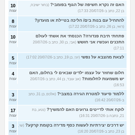
האם זה נקרא חשיפה של הגוף בפומבי?
(בחור ישיבה,
10
בן 22, כתב ב-20/07/26 17:33)
עצות
להתחיל עם בנות בים/ הליכה בטיילת או מועדון?
8
(רואי, בן 26, כתב ב-20/07/26 17:22)
עצות
פתחתי תיבת פנדורה? הכנסתי את אשתי לעולם
10
התכנים ועכשיו אני חושש
(אבי, בן 30, כתב ב-20/07/26
עצות
17:11)
לצאת מהצבא על נפשי
(יוני, בן 19, כתב ב-20/07/26 17:02)
5
עצות
חלום שחוזר על עצמו ילדים שבאים לי בחלום, האם
4
יש משמעות לחלומות?
(אב עובד, בן 44, כתב ב-20/07/26
עצות
16:53)
ללמוד סיעוד למטרת הגירה במצבי?
(אלכס, בן 31, כתב
3
ב-20/07/26 16:42)
עצות
לוקח אותי לדייטים גרועים האם להמשיך?
(נטע, בת
17
21, כתבה ב-20/07/26 16:31)
עצות
יש דרכים יצירתיות לעשות כסף מדירה בקומת קרקע?
(שי,
3
בן 23, כתב ב-20/07/26 16:20)
עצות