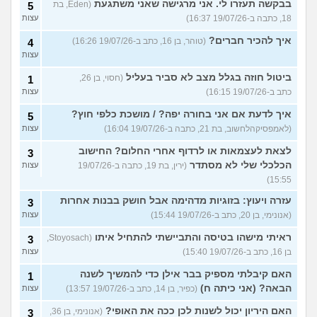
בבקשה תעזרו לי. אני מרגישה שאני משתגעת
(Eden, בת
5
18, כתבה ב-19/07/26 16:37)
עצות
איך להכיר חברים?
(טוהר, בן 16, כתב ב-19/07/26 16:26)
4
עצות
ביטול חוזה בגלל מצב לא סביר בעליל
(חסוי, בן 26,
1
כתב ב-19/07/26 16:15)
עצות
איך לדעת אם אני בחורה יפה? / מושכת כלפי חוץ?
5
(לאמפסיקהלחשוב, בת 21, כתבה ב-19/07/26 16:04)
עצות
לצאת לעצמאות או לרדוף אחרי החלום? החישוב
3
הכלכלי שלי לא מסתדר
(ירין, בת 19, כתבה ב-19/07/26
עצות
15:55)
עזרה ויעוץ: בזוגיות מדהימה אבל חושק בבנות אחרות
3
(אנונימי, בן 20, כתב ב-19/07/26 15:44)
עצות
ראיתי מישהו בטיסה והתביישתי להתחיל איתו
(Stoyosach,
3
בן 16, כתב ב-19/07/26 15:40)
עצות
האם קיבלתי מספיק בבר אילן כדי להמשיך לשנה
1
הבאה? (אני כיתה ח)
(כפיר, בן 14, כתב ב-19/07/26 13:57)
עצות
האם היריון יכול לשנות לכן ככה את האופי?
(אנונימי, בן 36,
3