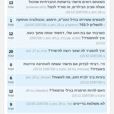
כשאתם רואים מישהי ברשתות החברתיות שהכול
13
אצלה סביב הבילויים, זה מוריד לכם?
(לחם ושעשועים,
עצות
בן 36, כתב ב-22/07/26 16:13)
לאנשים ששירתו בחיל הטנ"א, חימוש, טכנולוגיה ואחזקה
1
- להשלים ל-03?
(חימושניק, בן 19, כתב ב-22/07/26 16:04)
עצות
כשרבתי עם בת הזוג שלי, דחפתי אותה מתוך כעס.
12
איך להתמודד?
(אלכס, שם בדוי, בן 40, כתב ב-22/07/26
עצות
15:53)
איך להסביר לה שאני רוצה להיפרד?
(עידן, בן 27, כתב
20
ב-22/07/26 15:42)
עצות
היי. רציתי לבדוק אם מישהי עשתה לאחרונה טירונות
0
בעובדה?
(אנונימית, בת 18, כתבה ב-22/07/26 15:31)
עצות
בעיות ביני לבית הזוג, מה לעשות?
(אנונימי, בן 24, כתב
6
ב-22/07/26 15:22)
עצות
האם להיות חרמנית בגילי נורמאלי?
(Hayatov, בת 40,
12
כתבה ב-22/07/26 15:11)
עצות
לא משלמת בדייטים
(אלי, בן 29, כתב ב-22/07/26 15:00)
9
עצות