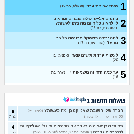
1
שעת ארוחת ערב
(שואלת, בת 19)
איך לעזור לאישתי לאהוב את
8
עצמה?
(אריאל, בן 35)
עצות
כתמים מלייזר שלא עוברים וגורמים
2
יש לי נשירת סטרס ואני נכנסת
4
לי לדאוג כל היום מה ניתן לעשות?
לשנה קשה יותר מה אני עושה?
עצות
(אנונימית, בת 25)
(אנונימית מתולתלת, בת 16)
3
למה ירידה במשקל מרגישה כל כך
הן לא אוהבות את זה?
7
נורא?
(אנונימית, בת 17)
עצות
(אריה, בן 26)
איך להתמודד עם הערות על
8
4
לעשות קרחת ולשים פאה
(אנונימי, בן
המשקל שלי?
(אישה, בת 21)
עצות
20)
בעלי העיר לי באמצע יחסי מין
17
5
על ריח רע מהנרתיק
(אינה,
עד כמה חזה זה משמעותי?
(נערה, בת
עצות
16)
בת 32)
מהי האינדיקציה ההכי טובה
11
לכמה אדם יפה?
עצות
(THEBESTAMANCANGET, בן 22)
שאלות חדשות ב
אני מתבייש ולא יודע מה
3
לעשות בקיץ בים או בריכה
עצות
חברה שלי חושבת שאני קמצן, מה לעשות?
(ליאור, גיל:
6
(אנונימי, בן 13)
23, נכתב לפני כ-18 שעות)
עצות
רופא שיניים נזף בי, דמעתי כל
6
הטיפול
(תות, בת 34)
עצות
גיליתי שבן זוגי היה בעבר עם טרנסיות והיו לו אפליקציות
4
להיכרויות גברים
(שושנה, בת 37, כתבה לפני כ-18 שעות)
עצות