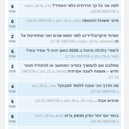
למה אני כל כך חרדתית כלפי העתיד?
(ירין, בת 19, כתבה
6
ב-20/07/26 16:09)
עצות
מיוני אשכול התעופה
(ככככ, בן 18, כתב ב-20/07/26 16:00)
0
עצות
עשיתי מיקרובליידינג לפני חמש שנים ואני מתחרטת על
2
זה
(אנונימית, בת 23, כתבה ב-19/07/26 17:35)
עצות
לימודי כלכלה וניהול ב-2026 האם יהיה לי עתיד בזה?
5
(כפיר, בן 23, כתב ב-19/07/26 17:24)
עצות
מתלבט אם להמשיך במדעי המחשב או להתחיל תואר
2
חדש – אשמח לעצה אמיתית
(מדמח, בן 21, כתב ב-19/07/26
עצות
17:13)
מה הדרך הכי טובה ללמוד למבחן?
(אודי, בן 20, כתב
4
ב-19/07/26 17:04)
עצות
מרגיש אבוד...
(בדוי 30, בן 30, כתב ב-19/07/26 16:55)
5
עצות
בחור עם יותר נסיון מנשק גרוע
(היוש, בת 29, כתבה
6
ב-19/07/26 16:46)
עצות