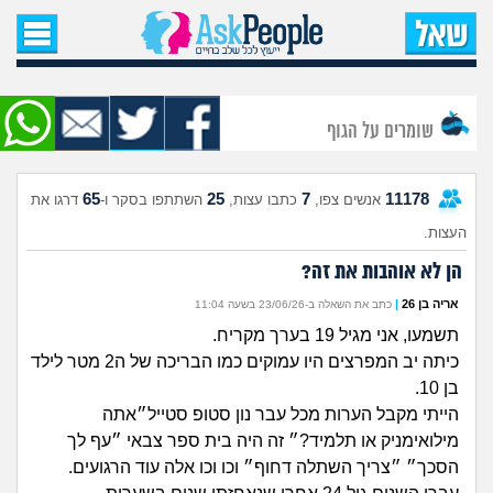
עמוד הבית
שאל שאלה
שומרים על הגוף
שאלות חדשות
65
25
7
11178
אנשים צפו,
כתבו עצות,
השתתפו בסקר ו-
דרגו את
שאלות שעוררו עניין
העצות.
עצות חדשות
הן לא אוהבות את זה?
אריה בן 26
|
כתב את השאלה ב-23/06/26 בשעה 11:04
מה קורה כאן?
תשמעו, אני מגיל 19 בערך מקריח.
כיתה יב המפרצים היו עמוקים כמו הבריכה של ה2 מטר לילד
מתחם הטיפים
בן 10.
הייתי מקבל הערות מכל עבר נון סטופ סטייל״אתה
מדורים
מילואימניק או תלמיד?״ זה היה בית ספר צבאי ״עף לך
הסכך״ ״צריך השתלה דחוף״ וכו וכו אלה עוד הרגועים.