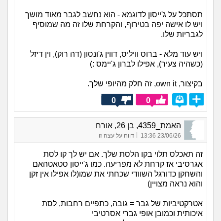
תסתכל על ג'ייסון לדוגמא - הוא נחשב לגבר מאוד מושך
ויש לו אישה יפה בטירוף, והקרחת שלו זה מה שמוסיף
לגבריות שלו.
ויש עוד מלא - ברוס וויליס, דווין ג'ונסון (דה רוק), וין דיזל
(כשהיה צעיר), אפילו לברון ג'יימס :)
בקיצור, own it, זה חלק מהיופי שלך.
0
0
האמת_4359, בן 26, אורח
|
23/06/26 13:36
דווח על עצה זו
זה תאכלס תלוי בקו הלסת שלך. אם יש לך קו לסת
אגרסיבי אז קרחת לא מפריעה. כמו ג'ייסון סטאטהאם
והשחקן כדורגל השוודי שכחתי את שמו(לו אפילו אין זקן
והוא נראה מצויין)
אטרקטיביות של גבר = גובה, כתפיים רחבות, לסת
איכותית וכמובן אופי גברי אסרטיבי