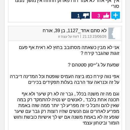
איך אף אחד לא אמר דודו פארוק חחחח אין מושך ממנו
סורי
1
3
לא סתם אחד_1127, בן 39, אורח
|
23/06/26 21:13
דווח על עצה זו
אני לא מבין כשאתה מסתובב בחוץ לא ראית אף פעם
זוגות שהגבר קירח ?
שמעת על ג׳ייסון סטטהם ?
אפי נווה קירח כמו ביצה העמיס שופטת וכל המדינה דיברה
על זה וכנראה עוד הרבה בעלות תפקידים בכירים
וגם מה זה משנה בכלל , גבר זה לא רק שיער ולא אף
תכונה אחת בלבד , לאנשים יש נטיה להתמקד רק במה
שאין להם וחבל כי זה מפריע לך יותר ממה שזה באמת
מפריע לאחרים וגם הנשים שהיו רוצות רק גבר עם שיער
שופע זה לא באמת משנה אם יש לך אישיות כובשת וחוש
הומור וביטחון עצמי