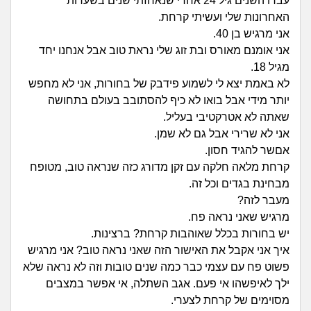
זוגיות
חיפוש שאלות
עברו השנים גיל 24 אחרי שנאחזתי שנים בשערות
האחרונות שלי ועשיתי קרחת.
|
אני מרגיש בן 40.
היריון ולידה
הרשמה
התחברות
אני אומנם מאורס ובת זוג שלי נראת טוב אבל אנחנו יחד
מגיל 18.
הורות ומשפחה
לא באמת יצא לי לשמוע פידבק של בחורות, אני לא מחפש
יותר מידי אבל בואו לא כיף להסתובב בעולם בתחושה
מתבגרים
שאתה לא אטרקטיבי בעליל.
אני לא שרירי אבל גם לא שמן.
מהבקו"ם... ועד מתי?!
אםשר להגיד חסון.
קרחת מלאה חלקה עם זקן מדורג כזה שנראה טוב, מטופח
לימודים וסטודנטים
מבחינת בגדים וכל זה.
מעבר לזה?
עבודה וקריירה
מרגיש שאני נראה פח.
יש בחורות בכלל שאוהבות קרחת? ברצינות.
חברים ואנשים
איך אני אקבל את האישור הזה שאני נראה טוב? אני מרגיש
פשוט פח עם עצמי כבר כמה שנים טובות וזה לא נראה שלא
בית, שכנים ושותפים
ילך לאיפשהו אי פעם. אגב השתלה, אי אפשר במצבים
מסוימים של קרחת לצערי.