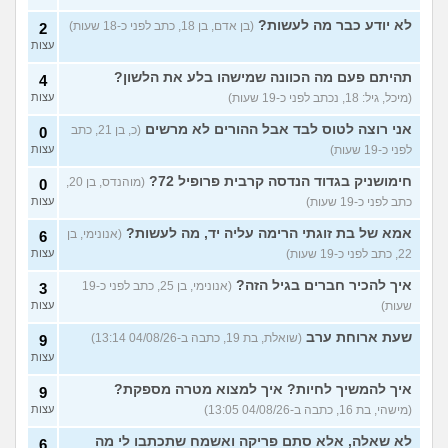
עד כמה אני מבלבלת בנות
4
באופן הלבוש שלי והדיבור שלי,
עצות
לא יודע כבר מה לעשות?
(בן אדם, בן 18, כתב לפני כ-18 שעות)
2
צריכה עצה
(עדן, בת 24)
עצות
האם אימוני קליסטניקס באמת
4
טובים יותר?
(מתלבט, בן 32)
תהיתם פעם מה הכוונה שמישהו בלע את הלשון?
עצות
4
(מיכל, גיל: 18, נכתב לפני כ-19 שעות)
עצות
בת 16, והשיער שלי ממש נושר
7
ואני לא יודעת מה לעשות?
עצות
אני רוצה לטוס לבד אבל ההורים לא מרשים
(כ, בן 21, כתב
0
(אליאנה, בת 16)
לפני כ-19 שעות)
עצות
צלוליט בגיל הנעורים, מה
2
חימושניק בגדוד הנדסה קרבית פרופיל 72?
(מוהנדס, בן 20,
לעשות?
0
(אנונימית, בת 16)
עצות
כתב לפני כ-19 שעות)
עצות
גבר שעיר או חלק?
(מעיין, בן 14)
5
אמא של בת זוגתי הרימה עליה יד, מה לעשות?
עצות
(אנונימי, בן
6
22, כתב לפני כ-19 שעות)
עצות
עוד שאלות חדשות במדור
איך להכיר חברים בגיל הזה?
(אנונימי, בן 25, כתב לפני כ-19
3
שעות)
עצות
שעת ארוחת ערב
(שואלת, בת 19, כתבה ב-04/08/26 13:14)
9
עצות
איך להמשיך לחיות? איך למצוא מטרה מספקת?
9
(מישהי, בת 16, כתבה ב-04/08/26 13:05)
עצות
לא שאלה, אלא סתם פריקה ואשמח שתכתבו לי מה
6