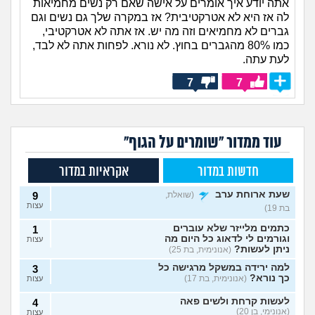
אתה יודע איך אומרים על אישה שאם רק נשים מחמיאות
לה אז היא לא אטרקטיבית? אז במקרה שלך גם נשים וגם
גברים לא מחמיאים וזה מה יש. אז אתה לא אטרקטיבי,
כמו 80% מהגברים בחוץ. לא נורא. לפחות אתה לא לבד,
לעת עתה.
7
7
עוד ממדור "שומרים על הגוף"
חדשות במדור
אקראיות במדור
שעת ארוחת ערב
(שואלת,
9
עצות
בת 19)
כתמים מלייזר שלא עוברים
1
וגורמים לי לדאוג כל היום מה
עצות
ניתן לעשות?
(אנונימית, בת 25)
למה ירידה במשקל מרגישה כל
3
כך נורא?
(אנונימית, בת 17)
עצות
לעשות קרחת ולשים פאה
4
(אנונימי, בן 20)
עצות