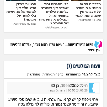
מדברים על זה
בלי מסגרות ובלי
פרטיות בעידן
פתוח: 5 מיתוסים
שגרה: איך שומרים
הדיגיטלי: איך
על צעצועי מין
על שנת הילדים
לשמור על אנונימיות
שהגיע הזמן לנפץ
בחופש הגדול -
בלי לוותר על
ומצילים את השפיות
אמינות?
(מערכת AskPeople)
של ההורים?
(מערכת AskPeople)
(מערכת AskPeople)
כשזה מגיע לבריאות... העצות שלנו יכולות לעזור, אבל לא מחליפות
ייעוץ רפואי
עצות הגולשים (
7
)
כיצד להציג?
מהאהודות
מהפחות אהודות
מהחדשות
היילכולם199520, בן 30
|
24/06/26 00:56
דווח על עצה זו
אחי מכפת לך יש לך אישה שנראית טוב אז שים פס, נשמע
שהבעיה זה דימוי עצמי נמוך וטיפול זה לא מילה גסה