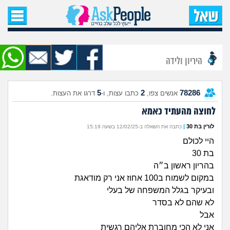
עמוד הבית
שאל שאלה
היריון ולידה
שאלות חדשות
5
2
78286
אנשים צפו,
כתבו עצות, ו-
דרגו את העצות.
שאלות שעוררו עניין
לחוצה מהעתיד כאמא
עצות חדשות
לורין בת 30
|
כתבה את השאלה ב-12/02/25 בשעה 15:19
היי לכולם
מה קורה כאן?
בת 30
בהריון ראשון ב״ה
מתחם הטיפים
במקום לשמוח ב100 אחוז אני רק מודאגת
ובעיקר בגלל המשפחה של בעלי
לא שהם לא בסדר
מדורים
אבל
אני לא הכי מחוברת אליהם רגשית