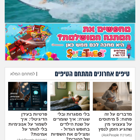
טיפים אחרונים ממתחם הטיפים
|
למתחם המלא
הוספת טיפ
מדברים על זה
בלי מסגרות ובלי
פרטיות בעידן
פתוח: 5 מיתוסים
שגרה: איך שומרים
הדיגיטלי: איך
על צעצועי מין
על שנת הילדים
לשמור על אנונימיות
שהגיע הזמן לנפץ
בחופש הגדול -
בלי לוותר על
ומצילים את השפיות
אמינות?
(מערכת AskPeople)
של ההורים?
(מערכת AskPeople)