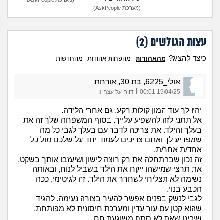
(מערכת AskPeople)
עצות הגולשים (
2
)
כיצד להציג?
מהאהודות
מהפחות אהודות
מהחדשות
אולי_6225, בת 30, אורחת
|
19/04/25 00:01
דווח על עצה זו
יהיו לך עוד המון קולות רקע. גם אחרי הלידה.
אל תתני לזה להשפיע עלייך. בסוף המשפחה שלך זה את
בעלך והילד. את צריכה לדבר עם בעלך לגבי כל מה
שמפריע לך ואתם צריכים לעמוד יחד על שלכם מול כל
אחד/ת אחר/ת.
זה נכון שבהתחלה את רק רוצה לישון ושיעזבו אותך בשקט.
את תרצי שמישהו ייקח את הילד בשביל לנוח, ובאותה
נשימה לא תצליחי לשחרר את הילד. זה לגיטימי, ככה
הטבע בנוי.
לגבי לנשק בפנים אפשר להעיר בצורה נעימה. להגיד
שהוא קטן עם עור עדין ומערכת חיסונית לא מפותחת.
שיבינו שאת לא סתם משוגעת חח