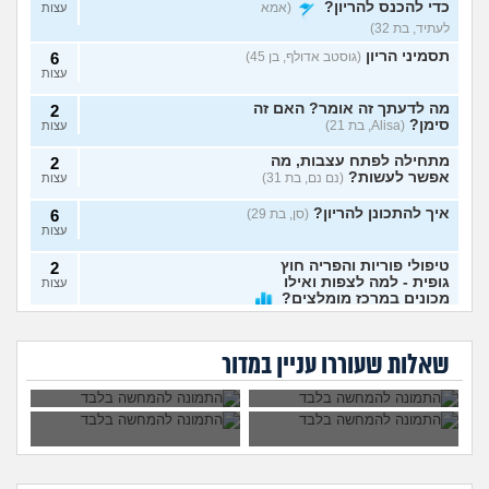
כדי להכנס להריון?
(אמא
עצות
לעתיד, בת 32)
תסמיני הריון
(גוסטב אדולף, בן 45)
6
עצות
מה לדעתך זה אומר? האם זה
2
סימן?
(Alisa, בת 21)
עצות
מתחילה לפתח עצבות, מה
2
אפשר לעשות?
(נם נם, בת 31)
עצות
איך להתכונן להריון?
(סן, בת 29)
6
עצות
טיפולי פוריות והפריה חוץ
2
גופית - למה לצפות ואילו
עצות
מכונים במרכז מומלצים?
יש לו אחים ואמא עם
עברתי 3 הפלות,
(רוני, בת 34)
פיגור שכלי, לבצע
אנחנו מיואשים, יש
בהריון אבל לא בטוחה
בהריון ומרגישה
הפלה?
מישהי שעברה
חתונה בהריון?
(בר, בת 32)
5
בכלל שרוצה עוד ילד,
שברית מילה זה מנהג
פונדקאות?
שאלות שעוררו עניין במדור
מה יכולות להיות
מיותר ומיושן.
עצות
ההשלכות?
דעתכם?
היחידה מה"חבורת בנות"
17
שבהריון. עצובה מזה
עצות
(נונימית, בת 31)
נכנסתי להיריון, מה לעשות?
13
(מילה, בת 17)
עצות