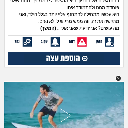
בהתרגשות של ההריון. היא מרגישה לי כמו קוץ בתחת שאני
מה שעובר עליי
פוחדת ממנו ולהתמודד איתו.
היא עכשיו מתחילה להתחנף אליי יותר בגלל הילד, ואני
שומרים על הגוף
מרגישה את זה, וזה ממש מרגיש לי לא נעים.
מה עושים? אני יודעת שאני אולי...
(המשך)
פיננסי וכלכלה
הזמן
דווח
עקוב
נהל
בין הסדינים
חיות מחמד
יוקר המחיה
גאווה