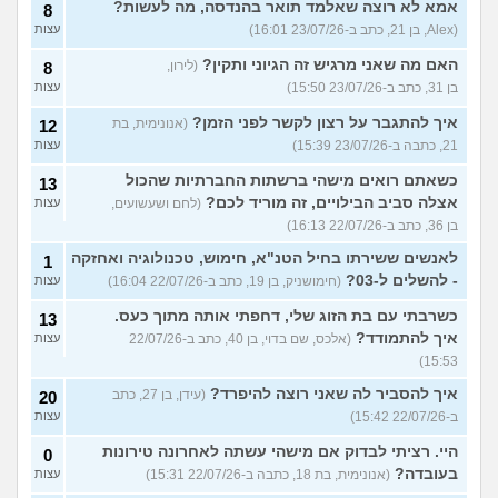
אמא לא רוצה שאלמד תואר בהנדסה, מה לעשות?
8
(Alex, בן 21, כתב ב-23/07/26 16:01)
עצות
האם מה שאני מרגיש זה הגיוני ותקין?
(לירון,
8
בן 31, כתב ב-23/07/26 15:50)
עצות
איך להתגבר על רצון לקשר לפני הזמן?
(אנונימית, בת
12
21, כתבה ב-23/07/26 15:39)
עצות
כשאתם רואים מישהי ברשתות החברתיות שהכול
13
אצלה סביב הבילויים, זה מוריד לכם?
(לחם ושעשועים,
עצות
בן 36, כתב ב-22/07/26 16:13)
לאנשים ששירתו בחיל הטנ"א, חימוש, טכנולוגיה ואחזקה
1
- להשלים ל-03?
(חימושניק, בן 19, כתב ב-22/07/26 16:04)
עצות
כשרבתי עם בת הזוג שלי, דחפתי אותה מתוך כעס.
13
איך להתמודד?
(אלכס, שם בדוי, בן 40, כתב ב-22/07/26
עצות
15:53)
איך להסביר לה שאני רוצה להיפרד?
(עידן, בן 27, כתב
20
ב-22/07/26 15:42)
עצות
היי. רציתי לבדוק אם מישהי עשתה לאחרונה טירונות
0
בעובדה?
(אנונימית, בת 18, כתבה ב-22/07/26 15:31)
עצות