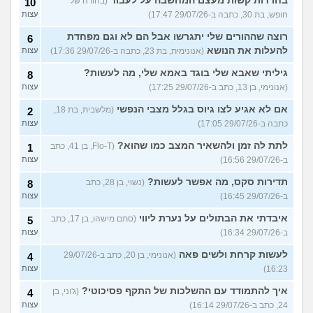
בחרדות קשות מעצם המחשבה על לעבוד
(בחורה של
10
חופש, בת 30, כתבה ב-29/07/26 17:47)
עצות
רוצה שההורים שלי יתגרשו אבל הם לא וגם מפחדת
6
להעלות את הנושא
(אנונימית, בת 23, כתבה ב-29/07/26 17:36)
עצות
גיליתי שאבא שלי בוגד באמא שלי, מה לעשות?
8
(אנונימי, בן 13, כתב ב-29/07/26 17:25)
עצות
אם לא אגיע לצו גיוס בגלל מצבי הנפשי
(מלשבית, בת 18,
2
כתבה ב-29/07/26 17:05)
עצות
לתת לה זמן ולהשאיר המצב כמו שהוא?
(Flo-T, בן 41, כתב
1
ב-29/07/26 16:56)
עצות
תדירות סקס, מה אפשר לעשות?
(נשוי, בן 28, כתב
8
ב-29/07/26 16:45)
עצות
איבדתי את הבתולים על נערת ליווי
(סתם מישהו, בן 17, כתב
5
ב-29/07/26 16:34)
עצות
לעשות קרחת ולשים פאה
(אנונימי, בן 20, כתב ב-29/07/26
4
16:23)
עצות
איך להתמודד עם ההשלכות של התקף פסיכוטי?
(ג'וני, בן
4
24, כתב ב-29/07/26 16:14)
עצות