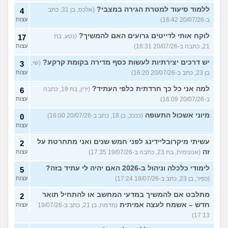
ללמוד סיעוד למטרת הגירה במצבי?
(אלכס, בן 31, כתב
4
ב-20/07/26 16:42)
עצות
לוקח אותי לדייטים גרועים האם להמשיך?
(נטע, בת
17
21, כתבה ב-20/07/26 16:31)
עצות
יש דרכים יצירתיות לעשות כסף מדירה בקומת קרקע?
(שי,
3
בן 23, כתב ב-20/07/26 16:20)
עצות
למה אני כל כך חרדתית כלפי העתיד?
(ירין, בת 19, כתבה
6
ב-20/07/26 16:09)
עצות
מיוני אשכול התעופה
(ככככ, בן 18, כתב ב-20/07/26 16:00)
0
עצות
עשיתי מיקרובליידינג לפני חמש שנים ואני מתחרטת על
2
זה
(אנונימית, בת 23, כתבה ב-19/07/26 17:35)
עצות
לימודי כלכלה וניהול ב-2026 האם יהיה לי עתיד בזה?
5
(כפיר, בן 23, כתב ב-19/07/26 17:24)
עצות
מתלבט אם להמשיך במדעי המחשב או להתחיל תואר
2
חדש – אשמח לעצה אמיתית
(מדמח, בן 21, כתב ב-19/07/26
עצות
17:13)