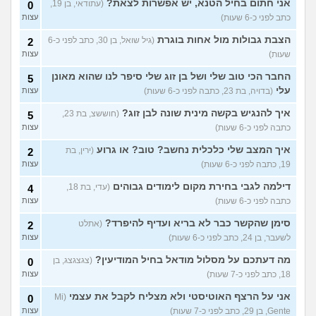
אפשר עזרה בנושא הקצבאות
2
אני חתום בחיל הטנא, יש אפשרות לצאת?
(עתודאי, בן 19,
0
והזכאות שלאחר הלידה?
עצות
כתב לפני כ-6 שעות)
עצות
(אלהלי, בת 25)
רק בנות ברצינות - מה קורה
הצבת גבולות מול אחות בוגרת
(גיל שואל, בן 30, כתב לפני כ-6
1
2
אם אני מפספסת גלולה?
עצות
שעות)
עצות
(אבולבה, בת 18)
החבר הכי טוב שלי ושל בן זוג שלי סיפר לנו שהוא מאונן
5
למה הטבע אכזרי בנוגע
11
לפוריות וליופי של האישה?
עלי
עצות
(בדויה, בת 23, כתבה לפני כ-6 שעות)
עצות
(למה???, בת 26)
איך להנגיש בקשה מינית שונה לבן זוג?
(חוששצ, בת 23,
5
מה אתם חושבים על הריון בגיל
4
כתבה לפני כ-6 שעות)
עצות
צעיר?
(אקליפטוס 33, בת 22)
עצות
איך המצב שלי כלכלית נחשב? טוב? או גרוע
(ירין, בת
2
הריון של אישה נמשך בדיוק 9
4
19, כתבה לפני כ-6 שעות)
עצות
חודשים, או לפעמים 10
עצות
חודשים, 8 חודשים, וכו?
דילמה לגבי בחירת מקום לימודים גבוהים
(עדי, בת 18,
4
(הריון של אישה, בן 28)
כתבה לפני כ-6 שעות)
עצות
האם זה הריון?
(Noga, בת 20)
4
עצות
סימן שהקשר כבר לא בריא ועדיף להיפרד?
(אתלט
2
לשעבר, בן 24, כתב לפני כ-6 שעות)
עצות
עוד שאלות חדשות במדור
מה דעתכם על מסלול מודאל בחיל המודיעין?
(צגצגצג, בן
0
18, כתב לפני כ-7 שעות)
עצות
אני על הרצף האוטיסטי ולא מצליח לקבל את עצמי
(Mi
0
Gente, בן 29, כתב לפני כ-7 שעות)
עצות