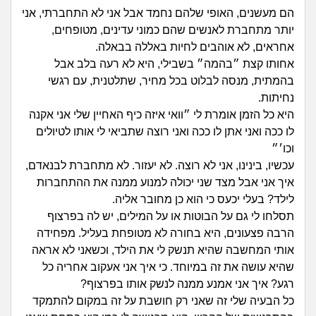
זוגיות
חיפוש שאלות
הם מעשנים, האופי שלהם נחמד אבל אני לא התחברתי, אני
|
יותר מתחברת לאנשים שהם כמוני עדינים, מטופחים,
היריון ולידה
הרשמה
התחברות
אחראים, לא אוהבים לחיות באללה בבאלה.
אחותו קצת ״בהמה״ בשבילי, היא לא רעה בלב אבל
הורות ומשפחה
בהמתית, מנסה לבלוט בכל מחיר, שתלטנית, עם רגשי
נחיתות.
מתבגרים
היא כל הזמן אומרת לי ״וואי איזה כיף האחיין שלי אני אקנה
לו ככה ואני אתן לו ככה ואני רוצה שתביאי לי אותו לטיולים
מהבקו"ם... ועד מתי?!
וכו׳״
עכשיו, בינינו, אני לא רוצה. לא יעזור. לא מתחברת לבנאדם,
לימודים וסטודנטים
איך אני אבל מצד שני יכולה למנוע ממנה את ההתחברות
לילד? בעלי יכעס כי הוא כן מחובר אליה.
עבודה וקריירה
תסלחו לי גם על הבוטות או על המילים, יש לה בפרצוף
הרבה פצעונים, היא בחורה לא מטופחת בעליל. מפחידה
חברים ואנשים
אותי המחשבה שהיא תנשק לי את הילד, וכשאני לא אראה
שהיא עושה את זה במיוחד. כי איך אני אעקוב אחריה כל
רגע? איך אני אמנע ממנה לנשק אותו בפרצוף?
בית, שכנים ושותפים
כל הבעיה שלי זה שאני רק חושבת על זה במקום להתמקד