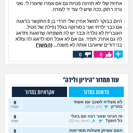
אחיות שלי לא תהינה פנויות גם אם אמרו שיעזרו לי. ואני
גרה רחוק..ככה שיש לי עוד יד לעזרה.
היום בבוקר למשל אחיין שלי חרדי בן 6 התקשר בדאגה
אם כבר ילדתי ואני בסורוקה בגלל נפילה של הטיל.
העוברית לא נולדה וכבר יש לה משפחה שדואגת ותדאג
לה גם אחרכ תמיד. גם אם לא אוכל חסו לדאוג לה ומלא
בני דודים שיאהבו אותה לא משנה...
(המשך)
0
0
עוד ממדור "היריון ולידה"
חדשות במדור
אקראיות במדור
לא מצליח לשכב עם אשתי
9
בהריון
(נתן, בן 28)
עצות
זה הגיוני שאני רבה עם בעלי
9
כל הזמן?
(איימי, בת 32)
עצות
האם עשיתן פעולות מסויימות
9