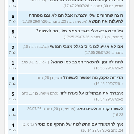
9
חופש, בת 30, כתבה ב-29/07/26 17:47)
עצות
רוצה שההורים שלי יתגרשו אבל הם לא וגם מפחדת
6
להעלות את הנושא
(אנונימית, בת 23, כתבה ב-29/07/26 17:36)
עצות
גיליתי שאבא שלי בוגד באמא שלי, מה לעשות?
8
(אנונימי, בן 13, כתב ב-29/07/26 17:25)
עצות
אם לא אגיע לצו גיוס בגלל מצבי הנפשי
(מלשבית, בת 18,
2
כתבה ב-29/07/26 17:05)
עצות
לתת לה זמן ולהשאיר המצב כמו שהוא?
(Flo-T, בן 41, כתב
1
ב-29/07/26 16:56)
עצות
תדירות סקס, מה אפשר לעשות?
(נשוי, בן 28, כתב
8
ב-29/07/26 16:45)
עצות
איבדתי את הבתולים על נערת ליווי
(סתם מישהו, בן 17, כתב
5
ב-29/07/26 16:34)
עצות
לעשות קרחת ולשים פאה
(אנונימי, בן 20, כתב ב-29/07/26
4
16:23)
עצות
איך להתמודד עם ההשלכות של התקף פסיכוטי?
(ג'וני, בן
4
24, כתב ב-29/07/26 16:14)
עצות