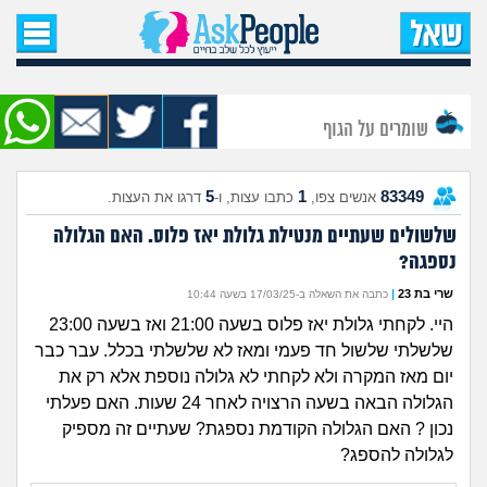
עמוד הבית
שאל שאלה
שומרים על הגוף
שאלות חדשות
5
1
83349
אנשים צפו,
כתבו עצות, ו-
דרגו את העצות.
שאלות שעוררו עניין
שלשולים שעתיים מנטילת גלולת יאז פלוס. האם הגלולה
נספגה?
עצות חדשות
שרי בת 23
|
כתבה את השאלה ב-17/03/25 בשעה 10:44
מה קורה כאן?
היי. לקחתי גלולת יאז פלוס בשעה 21:00 ואז בשעה 23:00
שלשלתי שלשול חד פעמי ומאז לא שלשלתי בכלל. עבר כבר
מתחם הטיפים
יום מאז המקרה ולא לקחתי לא גלולה נוספת אלא רק את
הגלולה הבאה בשעה הרצויה לאחר 24 שעות. האם פעלתי
מדורים
נכון ? האם הגלולה הקודמת נספגת? שעתיים זה מספיק
לגלולה להספג?