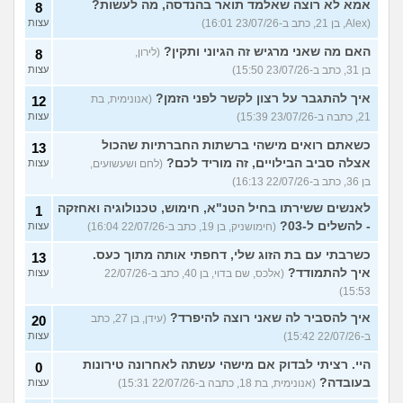
אמא לא רוצה שאלמד תואר בהנדסה, מה לעשות?
8
(Alex, בן 21, כתב ב-23/07/26 16:01)
עצות
האם מה שאני מרגיש זה הגיוני ותקין?
(לירון,
8
בן 31, כתב ב-23/07/26 15:50)
עצות
איך להתגבר על רצון לקשר לפני הזמן?
(אנונימית, בת
12
21, כתבה ב-23/07/26 15:39)
עצות
כשאתם רואים מישהי ברשתות החברתיות שהכול
13
אצלה סביב הבילויים, זה מוריד לכם?
(לחם ושעשועים,
עצות
בן 36, כתב ב-22/07/26 16:13)
לאנשים ששירתו בחיל הטנ"א, חימוש, טכנולוגיה ואחזקה
1
- להשלים ל-03?
(חימושניק, בן 19, כתב ב-22/07/26 16:04)
עצות
כשרבתי עם בת הזוג שלי, דחפתי אותה מתוך כעס.
13
איך להתמודד?
(אלכס, שם בדוי, בן 40, כתב ב-22/07/26
עצות
15:53)
איך להסביר לה שאני רוצה להיפרד?
(עידן, בן 27, כתב
20
ב-22/07/26 15:42)
עצות
היי. רציתי לבדוק אם מישהי עשתה לאחרונה טירונות
0
בעובדה?
(אנונימית, בת 18, כתבה ב-22/07/26 15:31)
עצות