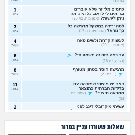
בת 19)
כתמים מלייזר שלא עוברים
1
וגורמים לי לדאוג כל היום מה
עצות
ניתן לעשות?
(אנונימית, בת 25)
למה ירידה במשקל מרגישה כל
3
כך נורא?
(אנונימית, בת 17)
עצות
לעשות קרחת ולשים פאה
4
(אנונימי, בן 20)
עצות
עד כמה חזה זה משמעותי?
6
עצות
(נערה, בת 16)
מרגישה חוסר בטחון מטורף
8
(.., בת 21)
עצות
האם יש מישהי שמזדהה עם
11
בדידות חברתית כתוצאה
עצות
ממראה חיצוני?
(אחת, בת
34)
עשיתי מיקרובליידינג לפני
2
חמש שנים ואני מתחרטת על
עצות
יש לי כינים וזה לא
השמנתי 30 קילו, איך
זה
(אנונימית, בת 23)
עובר, מה עוד אני
לקבל את העובדה
אחרי שעשיתי את
הליקס בצד ימין - זה
יכולה לנסות?
שזה המשקל שלי
החיסון התחלתי
איך לדעת אם אני בחורה יפה?
אומר שאני לסבית?
5
עכשיו?
שאלות שעוררו עניין במדור
להשמין, יכול להיות
/ מושכת כלפי חוץ?
עצות
שהרסו לי את המצב
(לאמפסיקהלחשוב, בת 21)
הגופני?!