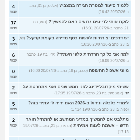
ללמוד סיעוד למטרת הגירה במצבי?
(אלכס, בן 31, כתב
4
ב-20/07/26 16:42)
עצות
לוקח אותי לדייטים גרועים האם להמשיך?
(נטע, בת
17
21, כתבה ב-20/07/26 16:31)
עצות
יש דרכים יצירתיות לעשות כסף מדירה בקומת קרקע?
(שי,
3
בן 23, כתב ב-20/07/26 16:20)
עצות
למה אני כל כך חרדתית כלפי העתיד?
(ירין, בת 19, כתבה
6
ב-20/07/26 16:09)
עצות
מיוני אשכול התעופה
(ככככ, בן 18, כתב ב-20/07/26 16:00)
0
עצות
עשיתי מיקרובליידינג לפני חמש שנים ואני מתחרטת על
2
זה
(אנונימית, בת 23, כתבה ב-19/07/26 17:35)
עצות
לימודי כלכלה וניהול ב-2026 האם יהיה לי עתיד בזה?
5
(כפיר, בן 23, כתב ב-19/07/26 17:24)
עצות
מתלבט אם להמשיך במדעי המחשב או להתחיל תואר
2
חדש – אשמח לעצה אמיתית
(מדמח, בן 21, כתב ב-19/07/26
עצות
17:13)