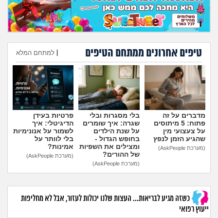
מה שעובר עליי
שומרים על הגוף
טיפים אחרונים ממתחם הטיפים
|
למתחם המלא
פיננסי וכלכלה
הוספת טיפ
בין הסדינים
חיות מחמד
מדברים על זה
בלי מסגרות ובלי
פרטיות בעידן
פתוח: 5 מיתוסים
שגרה: איך שומרים
הדיגיטלי: איך
יוקר המחיה
על צעצועי מין
על שנת הילדים
לשמור על אנונימיות
שהגיע הזמן לנפץ
בחופש הגדול -
בלי לוותר על
ומצילים את השפיות
אמינות?
(מערכת AskPeople)
גאווה
של ההורים?
(מערכת AskPeople)
(מערכת AskPeople)
כשזה מגיע לבריאות... העצות שלנו יכולות לעזור, אבל לא מחליפות
ייעוץ רפואי