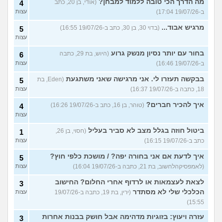
מה הדרך הכי טובה ללמוד למבחן?
(אודי, בן 20, כתב
4
ב-19/07/26 17:04)
עצות
מרגיש אבוד...
(בדוי 30, בן 30, כתב ב-19/07/26 16:55)
5
עצות
בחור עם יותר נסיון מנשק גרוע
(היוש, בת 29, כתבה
6
ב-19/07/26 16:46)
עצות
בבקשה תעזרו לי. אני מרגישה שאני משתגעת
(Eden, בת
5
18, כתבה ב-19/07/26 16:37)
עצות
איך להכיר חברים?
(טוהר, בן 16, כתב ב-19/07/26 16:26)
4
עצות
ביטול חוזה בגלל מצב לא סביר בעליל
(חסוי, בן 26,
1
כתב ב-19/07/26 16:15)
עצות
איך לדעת אם אני בחורה יפה? / מושכת כלפי חוץ?
5
(לאמפסיקהלחשוב, בת 21, כתבה ב-19/07/26 16:04)
עצות
לצאת לעצמאות או לרדוף אחרי החלום? החישוב
3
הכלכלי שלי לא מסתדר
(ירין, בת 19, כתבה ב-19/07/26
עצות
15:55)
עזרה ויעוץ: בזוגיות מדהימה אבל חושק בבנות אחרות
3