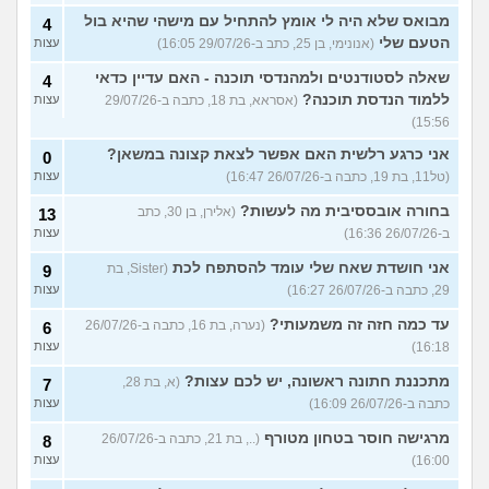
מבואס שלא היה לי אומץ להתחיל עם מישהי שהיא בול
4
הטעם שלי
(אנונימי, בן 25, כתב ב-29/07/26 16:05)
עצות
שאלה לסטודנטים ולמהנדסי תוכנה - האם עדיין כדאי
4
ללמוד הנדסת תוכנה?
(אסראא, בת 18, כתבה ב-29/07/26
עצות
15:56)
אני כרגע רלשית האם אפשר לצאת קצונה במשאן?
0
(טל11, בת 19, כתבה ב-26/07/26 16:47)
עצות
בחורה אובססיבית מה לעשות?
(אלירן, בן 30, כתב
13
ב-26/07/26 16:36)
עצות
אני חושדת שאח שלי עומד להסתפח לכת
(Sister, בת
9
29, כתבה ב-26/07/26 16:27)
עצות
עד כמה חזה זה משמעותי?
(נערה, בת 16, כתבה ב-26/07/26
6
16:18)
עצות
מתכננת חתונה ראשונה, יש לכם עצות?
(א, בת 28,
7
כתבה ב-26/07/26 16:09)
עצות
מרגישה חוסר בטחון מטורף
(.., בת 21, כתבה ב-26/07/26
8
16:00)
עצות