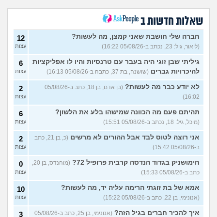
לכמה אדם יפה?
עצות
(THEBESTAMANCANGET, בן 22)
שאלות חדשות ב
אני מתבייש ולא יודע מה
3
לעשות בקיץ בים או בריכה
עצות
חברה שלי חושבת שאני קמצן, מה לעשות?
12
(אנונימי, בן 13)
(ליאור, גיל: 23, נכתב ב-05/08/26 16:22)
עצות
רופא שיניים נזף בי, דמעתי כל
6
הטיפול
(תות, בת 34)
עצות
גיליתי שבן זוגי היה בעבר עם טרנסיות והיו לו אפליקציות
6
להיכרויות גברים
(שושנה, בת 37, כתבה ב-05/08/26 16:13)
עצות
עד כמה אני מבלבלת בנות
4
באופן הלבוש שלי והדיבור שלי,
עצות
לא יודע כבר מה לעשות?
(בן אדם, בן 18, כתב ב-05/08/26
2
צריכה עצה
(עדן, בת 24)
16:02)
עצות
האם אימוני קליסטניקס באמת
4
טובים יותר?
(מתלבט, בן 32)
תהיתם פעם מה הכוונה שמישהו בלע את הלשון?
עצות
6
(מיכל, גיל: 18, נכתב ב-05/08/26 15:51)
עצות
בת 16, והשיער שלי ממש נושר
7
ואני לא יודעת מה לעשות?
עצות
אני רוצה לטוס לבד אבל ההורים לא מרשים
(כ, בן 21, כתב
2
(אליאנה, בת 16)
ב-05/08/26 15:42)
עצות
צלוליט בגיל הנעורים, מה
2
חימושניק בגדוד הנדסה קרבית פרופיל 72?
(מוהנדס, בן 20,
לעשות?
0
(אנונימית, בת 16)
עצות
כתב ב-05/08/26 15:33)
עצות
גבר שעיר או חלק?
(מעיין, בן 14)
5
אמא של בת זוגתי הרימה עליה יד, מה לעשות?
עצות
10
(אנונימי, בן 22, כתב ב-05/08/26 15:22)
עצות
עוד שאלות חדשות במדור
איך להכיר חברים בגיל הזה?
(אנונימי, בן 25, כתב ב-05/08/26
3