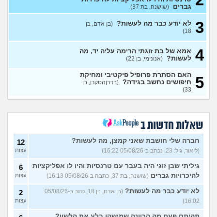
בחורה אובססיבית מה לעשות?
13
גברים
(שושנה, בת 37)
(אלירן, בן 30)
עצות
3
לא יודע כבר מה לעשות?
(בן אדם, בן
מתכננת חתונה ראשונה, יש
7
18)
לכם עצות?
(א, בת 28)
עצות
4
האם מה שאני מרגיש זה הגיוני
אמא של בת זוגתי הרימה עליה יד, מה
8
ותקין?
לעשות?
(לירון, בן 31)
(אנונימי, בן 22)
עצות
איך להתגבר על רצון לקשר
12
האם הסתרת פרופיל פיקטיבי ומחיקת
5
לפני הזמן?
(אנונימית, בת 21)
חיפושים נחשב בגידה?
עצות
(בדרןהסקרן, בן
33)
כשאתם רואים מישהי ברשתות
13
החברתיות שהכול אצלה סביב
עצות
הבילויים, זה מוריד לכם?
(לחם ושעשועים, בן 36)
שאלות חדשות ב
כשרבתי עם בת הזוג שלי,
13
דחפתי אותה מתוך כעס. איך
חברה שלי חושבת שאני קמצן, מה לעשות?
עצות
12
להתמודד?
(אלכס, שם בדוי, בן
(ליאור, גיל: 23, נכתב ב-05/08/26 16:22)
עצות
40)
גיליתי שבן זוגי היה בעבר עם טרנסיות והיו לו אפליקציות
6
איך להסביר לה שאני רוצה
20
להיכרויות גברים
(שושנה, בת 37, כתבה ב-05/08/26 16:13)
עצות
להיפרד?
(עידן, בן 27)
עצות
לא יודע כבר מה לעשות?
(בן אדם, בן 18, כתב ב-05/08/26
2
בעיות ביני לבית הזוג, מה
6
לעשות?
(אנונימי, בן 24)
16:02)
עצות
עצות
לא משלמת בדייטים
תהיתם פעם מה הכוונה שמישהו בלע את הלשון?
(אלי, בן