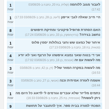
לעבור מגוב ללוחמה
(קולית, בת 20, כתבה ב-03/08/26
1
17:42)
עצות
היי חייב שאלה לגבי אייפון
(ליעוז, בן 28, כתב ב-03/08/26 17:33)
1
עצות
האם הסתרת פרופיל פיקטיבי ומחיקת חיפושים
8
נחשב בגידה?
(בדרןהסקרן, בן 33, כתב ב-03/08/26 17:24)
עצות
איחור של כמעט שש וחצי בגלולות יסמין פלוס
1
(סנאית, בת 18, כתבה ב-03/08/26 17:13)
עצות
אני די בטוח שאני נמצא איפשהו על הרצף ואני לא יודע
4
מה לעשות עם זה
(אנונימי, בן 18, כתב ב-03/08/26 17:02)
עצות
מה לעשות במקרה המוזר שלי?
(דן, בן 42, כתב ב-03/08/26
3
16:53)
עצות
אשמח לעזרה אמיתית וכנה
(אנושי, בן 27, כתב ב-03/08/26
3
16:44)
עצות
כתמים מלייזר שלא עוברים וגורמים לי לדאוג כל היום מה
1
ניתן לעשות?
(אנונימית, בת 25, כתבה ב-03/08/26 16:33)
עצות
הפכתי למורה בבית ספר. איך להתגבר על תחושת
9