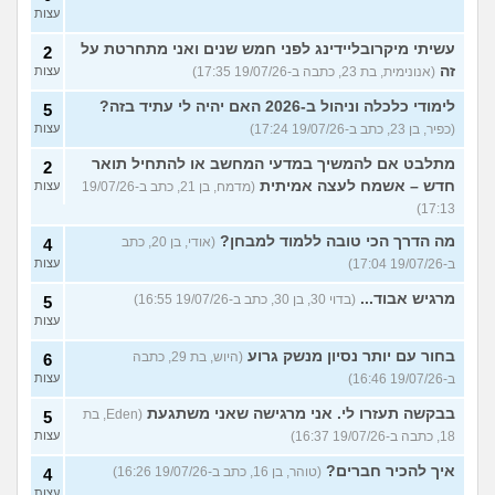
עצות
עשיתי מיקרובליידינג לפני חמש שנים ואני מתחרטת על
2
זה
(אנונימית, בת 23, כתבה ב-19/07/26 17:35)
עצות
לימודי כלכלה וניהול ב-2026 האם יהיה לי עתיד בזה?
5
(כפיר, בן 23, כתב ב-19/07/26 17:24)
עצות
מתלבט אם להמשיך במדעי המחשב או להתחיל תואר
2
חדש – אשמח לעצה אמיתית
(מדמח, בן 21, כתב ב-19/07/26
עצות
17:13)
מה הדרך הכי טובה ללמוד למבחן?
(אודי, בן 20, כתב
4
ב-19/07/26 17:04)
עצות
מרגיש אבוד...
(בדוי 30, בן 30, כתב ב-19/07/26 16:55)
5
עצות
בחור עם יותר נסיון מנשק גרוע
(היוש, בת 29, כתבה
6
ב-19/07/26 16:46)
עצות
בבקשה תעזרו לי. אני מרגישה שאני משתגעת
(Eden, בת
5
18, כתבה ב-19/07/26 16:37)
עצות
איך להכיר חברים?
(טוהר, בן 16, כתב ב-19/07/26 16:26)
4
עצות