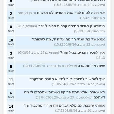
9
6
עצות
29)
(מיכל, גיל: 18, נכתב ב-05/08/26 15:51)
עצות
יוצאת איתו היום לדייט ראשון
3
אני רוצה לטוס לבד אבל ההורים לא מרשים
(כ, בן 21, כתב
2
(אנונימית, בת 18)
עצות
ב-05/08/26 15:42)
עצות
להתחיל עם בנות בים/ הליכה
8
חימושניק בגדוד הנדסה קרבית פרופיל 72?
(מוהנדס, בן 20,
0
בטיילת או מועדון?
(רואי, בן
עצות
כתב ב-05/08/26 15:33)
עצות
26)
לוקח אותי לדייטים גרועים
אמא של בת זוגתי הרימה עליה יד, מה לעשות?
17
10
האם להמשיך?
(נטע, בת 21)
עצות
(אנונימי, בן 22, כתב ב-05/08/26 15:22)
עצות
איך להכיר חברים בגיל הזה?
עוד שאלות חדשות במדור
(אנונימי, בן 25, כתב ב-05/08/26
3
15:13)
עצות
שעת ארוחת ערב
(שואלת, בת 19, כתבה ב-04/08/26 13:14)
9
עצות
איך להמשיך לחיות? איך למצוא מטרה מספקת?
11
(מישהי, בת 16, כתבה ב-04/08/26 13:05)
עצות
לא שאלה, אלא סתם פריקה ואשמח שתכתבו לי מה
6
דעתכם
(נפוליטנה, בת 23, כתבה ב-03/08/26 18:04)
עצות
אחותי שוכבת עם מלא גברים וזה מוריד מהכבוד שלי
14
(מישהו, בן 20, כתב ב-03/08/26 17:53)
עצות