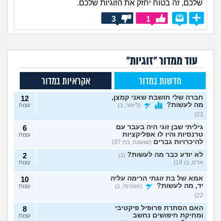
שלכם, זה בטוח יחזק את הזוגיות שלכם.
3
1
עוד ממדור "זוגיות"
חדשות במדור
אקראיות במדור
חברה שלי חושבת שאני קמצן,
12
מה לעשות?
(ליאור, בן
עצות
23)
גיליתי שבן זוגי היה בעבר עם
6
טרנסיות והיו לו אפליקציות
עצות
להיכרויות גברים
(שושנה, בת 37)
לא יודע כבר מה לעשות?
(בן
2
אדם, בן 18)
עצות
אמא של בת זוגתי הרימה עליה
10
יד, מה לעשות?
(אנונימי, בן
עצות
22)
האם הסתרת פרופיל פיקטיבי
8
ומחיקת חיפושים נחשב
עצות