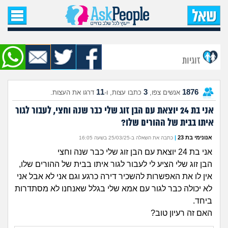
עמוד הבית
שאל שאלה
זוגיות
שאלות חדשות
11
3
1876
אנשים צפו,
כתבו עצות, ו-
דרגו את העצות.
שאלות שעוררו עניין
אני בת 24 יוצאת עם הבן זוג שלי כבר שנה וחצי, לעבור לגור
איתו בבית של ההורים שלו?
עצות חדשות
אנונימי בת 23
|
כתבה את השאלה ב-25/03/25 בשעה 16:05
מה קורה כאן?
אני בת 24 יוצאת עם הבן זוג שלי כבר שנה וחצי
הבן זוג שלי הציע לי לעבור לגור איתו בבית של ההורים שלו,
מתחם הטיפים
אין לו את האפשרות להשכיר דירה כרגע וגם אני לא אבל אני
לא יכולה כבר לגור עם אמא שלי בגלל שאנחנו לא מסתדרות
ביחד.
מדורים
האם זה רעיון טוב?