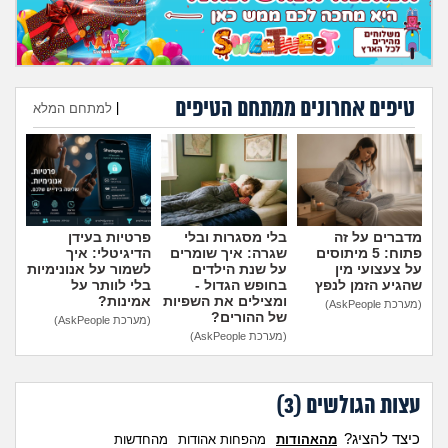
מה שעובר עליי
שומרים על הגוף
טיפים אחרונים ממתחם הטיפים
|
למתחם המלא
פיננסי וכלכלה
הוספת טיפ
בין הסדינים
חיות מחמד
מדברים על זה
בלי מסגרות ובלי
פרטיות בעידן
פתוח: 5 מיתוסים
שגרה: איך שומרים
הדיגיטלי: איך
יוקר המחיה
על צעצועי מין
על שנת הילדים
לשמור על אנונימיות
שהגיע הזמן לנפץ
בחופש הגדול -
בלי לוותר על
ומצילים את השפיות
אמינות?
(מערכת AskPeople)
גאווה
של ההורים?
(מערכת AskPeople)
(מערכת AskPeople)
עצות הגולשים (
3
)
כיצד להציג?
מהאהודות
מהפחות אהודות
מהחדשות