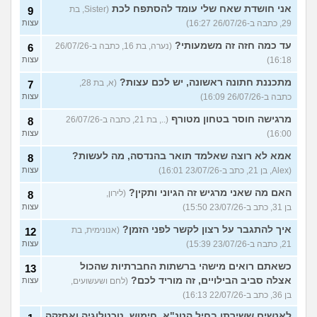
אני חושדת שאח שלי עומד להסתפח לכת
(Sister, בת
9
29, כתבה ב-26/07/26 16:27)
עצות
עד כמה חזה זה משמעותי?
(נערה, בת 16, כתבה ב-26/07/26
6
16:18)
עצות
מתכננת חתונה ראשונה, יש לכם עצות?
(א, בת 28,
7
כתבה ב-26/07/26 16:09)
עצות
מרגישה חוסר בטחון מטורף
(.., בת 21, כתבה ב-26/07/26
8
16:00)
עצות
אמא לא רוצה שאלמד תואר בהנדסה, מה לעשות?
8
(Alex, בן 21, כתב ב-23/07/26 16:01)
עצות
האם מה שאני מרגיש זה הגיוני ותקין?
(לירון,
8
בן 31, כתב ב-23/07/26 15:50)
עצות
איך להתגבר על רצון לקשר לפני הזמן?
(אנונימית, בת
12
21, כתבה ב-23/07/26 15:39)
עצות
כשאתם רואים מישהי ברשתות החברתיות שהכול
13
אצלה סביב הבילויים, זה מוריד לכם?
(לחם ושעשועים,
עצות
בן 36, כתב ב-22/07/26 16:13)
לאנשים ששירתו בחיל הטנ"א, חימוש, טכנולוגיה ואחזקה