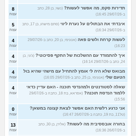
תדירות סקס, מה אפשר לעשות?
(נשוי, בן 28, כתב
8
ב-29/07/26 16:45)
עצות
איבדתי את הבתולים על נערת ליווי
(סתם מישהו, בן 17, כתב
5
ב-29/07/26 16:34)
עצות
לעשות קרחת ולשים פאה
(אנונימי, בן 20, כתב ב-29/07/26
4
16:23)
עצות
איך להתמודד עם ההשלכות של התקף פסיכוטי?
(ג'וני, בן
4
24, כתב ב-29/07/26 16:14)
עצות
מבואס שלא היה לי אומץ להתחיל עם מישהי שהיא בול
4
הטעם שלי
(אנונימי, בן 25, כתב ב-29/07/26 16:05)
עצות
שאלה לסטודנטים ולמהנדסי תוכנה - האם עדיין כדאי
4
ללמוד הנדסת תוכנה?
(אסראא, בת 18, כתבה ב-29/07/26
עצות
15:56)
אני כרגע רלשית האם אפשר לצאת קצונה במשאן?
0
(טל11, בת 19, כתבה ב-26/07/26 16:47)
עצות
בחורה אובססיבית מה לעשות?
(אלירן, בן 30, כתב
13
ב-26/07/26 16:36)
עצות