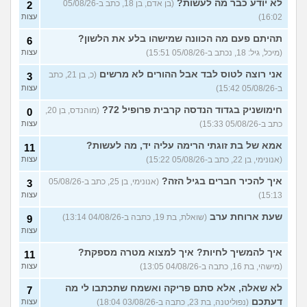
לא יודע כבר מה לעשות?
(בן אדם, בן 18, כתב ב-05/08/26
2
צריכה עצה
(עדן, בת 24)
16:02)
עצות
האם אימוני קליסטניקס באמת
4
טובים יותר?
(מתלבט, בן 32)
תהיתם פעם מה הכוונה שמישהו בלע את הלשון?
עצות
6
(מיכל, גיל: 18, נכתב ב-05/08/26 15:51)
עצות
בת 16, והשיער שלי ממש נושר
7
ואני לא יודעת מה לעשות?
עצות
אני רוצה לטוס לבד אבל ההורים לא מרשים
(כ, בן 21, כתב
3
(אליאנה, בת 16)
ב-05/08/26 15:42)
עצות
צלוליט בגיל הנעורים, מה
2
חימושניק בגדוד הנדסה קרבית פרופיל 72?
(מוהנדס, בן 20,
לעשות?
0
(אנונימית, בת 16)
עצות
כתב ב-05/08/26 15:33)
עצות
גבר שעיר או חלק?
(מעיין, בן 14)
5
אמא של בת זוגתי הרימה עליה יד, מה לעשות?
עצות
11
(אנונימי, בן 22, כתב ב-05/08/26 15:22)
עצות
עוד שאלות חדשות במדור
איך להכיר חברים בגיל הזה?
(אנונימי, בן 25, כתב ב-05/08/26
3
15:13)
עצות
שעת ארוחת ערב
(שואלת, בת 19, כתבה ב-04/08/26 13:14)
9
עצות
איך להמשיך לחיות? איך למצוא מטרה מספקת?
11
(מישהי, בת 16, כתבה ב-04/08/26 13:05)
עצות
לא שאלה, אלא סתם פריקה ואשמח שתכתבו לי מה
7
דעתכם
(נפוליטנה, בת 23, כתבה ב-03/08/26 18:04)
עצות