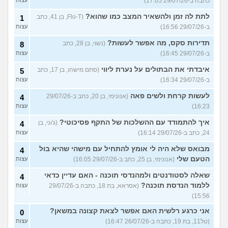
כתבה ב-29/07/26 17:05)
עצות
לתת לה זמן ולהשאיר המצב כמו שהוא?
(Flo-T, בן 41, כתב
1
ב-29/07/26 16:56)
עצות
תדירות סקס, מה אפשר לעשות?
(נשוי, בן 28, כתב
8
ב-29/07/26 16:45)
עצות
איבדתי את הבתולים על נערת ליווי
(סתם מישהו, בן 17, כתב
5
ב-29/07/26 16:34)
עצות
לעשות קרחת ולשים פאה
(אנונימי, בן 20, כתב ב-29/07/26
4
16:23)
עצות
איך להתמודד עם ההשלכות של התקף פסיכוטי?
(ג'וני, בן
4
24, כתב ב-29/07/26 16:14)
עצות
מבואס שלא היה לי אומץ להתחיל עם מישהי שהיא בול
4
הטעם שלי
(אנונימי, בן 25, כתב ב-29/07/26 16:05)
עצות
שאלה לסטודנטים ולמהנדסי תוכנה - האם עדיין כדאי
4
ללמוד הנדסת תוכנה?
(אסראא, בת 18, כתבה ב-29/07/26
עצות
15:56)
אני כרגע רלשית האם אפשר לצאת קצונה במשאן?
0
(טל11, בת 19, כתבה ב-26/07/26 16:47)
עצות