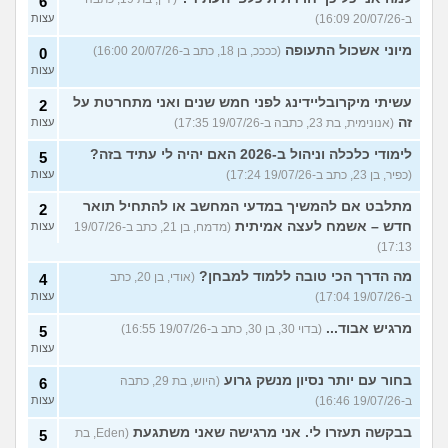
6
ב-20/07/26 16:09)
עצות
מיוני אשכול התעופה
(ככככ, בן 18, כתב ב-20/07/26 16:00)
0
עצות
עשיתי מיקרובליידינג לפני חמש שנים ואני מתחרטת על
2
זה
(אנונימית, בת 23, כתבה ב-19/07/26 17:35)
עצות
לימודי כלכלה וניהול ב-2026 האם יהיה לי עתיד בזה?
5
(כפיר, בן 23, כתב ב-19/07/26 17:24)
עצות
מתלבט אם להמשיך במדעי המחשב או להתחיל תואר
2
חדש – אשמח לעצה אמיתית
(מדמח, בן 21, כתב ב-19/07/26
עצות
17:13)
מה הדרך הכי טובה ללמוד למבחן?
(אודי, בן 20, כתב
4
ב-19/07/26 17:04)
עצות
מרגיש אבוד...
(בדוי 30, בן 30, כתב ב-19/07/26 16:55)
5
עצות
בחור עם יותר נסיון מנשק גרוע
(היוש, בת 29, כתבה
6
ב-19/07/26 16:46)
עצות
בבקשה תעזרו לי. אני מרגישה שאני משתגעת
(Eden, בת
5