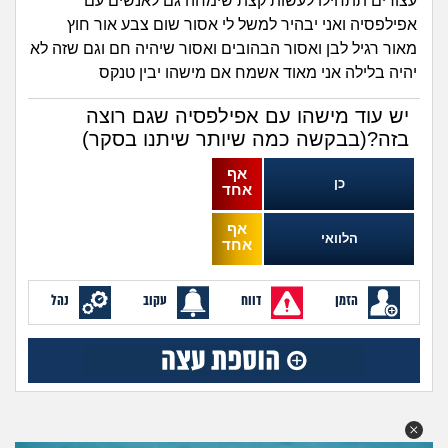
זוגיות
חיפוש שאלות
עצורים תתחילו לעשות קצת שימחה גם לאנשים עם
אפילפסיה ואני יבהיר למשל לי אסור שום צבע אור חוץ
|
היריון ולידה
מאור רגיל לבן ואסור הבהובים ואסור שיהיה חם וגם שזה לא
הרשמה
התחברות
יהיה בלילה אני מאוד אשמח אם מישהו יבין טנקס
הורות ומשפחה
יש עוד מישהו עם אפילפסיה שגם רוצה
בזה?(בבקשה כמה שיותר שיתנו בסקר)
מתבגרים
אף
כן
אחד
מהבקו"ם... ועד מתי?!
אף
הלוואי
אחד
לימודים וסטודנטים
הזמן
דווח
עקוב
נהל
עבודה וקריירה
חברים ואנשים
בית, שכנים ושותפים