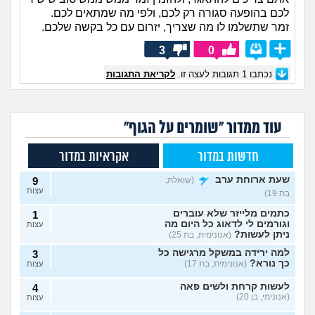
לכם בהופעה סגורה רק לכם, ולפי מה שמתאים לכם.
זמר שתשלמו לו מה שצריך, יזרום עם כל בקשה שלכם.
3
0
נכתבו
1
תגובות לעצה זו.
לקריאת התגובות
עוד ממדור "שומרים על הגוף"
חדשות במדור
אקראיות במדור
שעת ארוחת ערב
(שואלת,
9
עצות
בת 19)
כתמים מלייזר שלא עוברים
1
וגורמים לי לדאוג כל היום מה
עצות
ניתן לעשות?
(אנונימית, בת 25)
למה ירידה במשקל מרגישה כל
3
כך נורא?
(אנונימית, בת 17)
עצות
לעשות קרחת ולשים פאה
4
(אנונימי, בן 20)
עצות