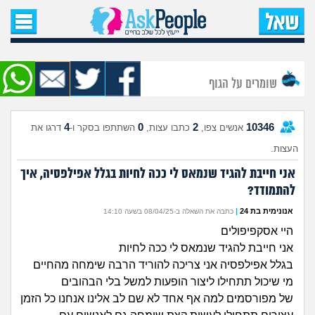
עמוד הבית
שאל שאלה
שומרים על הגוף
שאלות חדשות
4
0
2
10346
אנשים צפו,
כתבו עצות,
השתתפו בסקר ו-
דרגו את
שאלות שעוררו עניין
העצות.
עצות חדשות
אני חייבת להגיד שנמאס לי ככה לחיות בגלל אפילפסיה, איך
להתמודד?
מה קורה כאן?
אנונימית בת 24
|
כתבה את השאלה ב-08/04/25 בשעה 14:10
היי אסקפיפולים
מתחם הטיפים
אני חייבת להגיד שנמאס לי ככה לחיות
בגלל אפילפסיה אני צריכה להוריד הרבה שימחה מהחיים
מדורים
מי שיכול תתחילו ליצור הופעות למשל בלי הבהובים
של מפורסמים למה אף אחד לא שם לב אלינו אנחנו כל הזמן