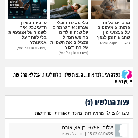
מדברים על זה
בלי מסגרות ובלי
פרטיות בעידן
פתוח: 5 מיתוסים
שגרה: איך שומרים
הדיגיטלי: איך
על צעצועי מין
על שנת הילדים
לשמור על אנונימיות
שהגיע הזמן לנפץ
בחופש הגדול -
בלי לוותר על
ומצילים את השפיות
אמינות?
(מערכת AskPeople)
של ההורים?
(מערכת AskPeople)
(מערכת AskPeople)
כשזה מגיע לבריאות... העצות שלנו יכולות לעזור, אבל לא מחליפות
ייעוץ רפואי
עצות הגולשים (
2
)
כיצד להציג?
מהאהודות
מהפחות אהודות
מהחדשות
שלום_6758, בן 45, אורח
|
08/04/25 15:03
דווח על עצה זו