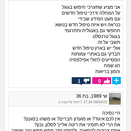
אני מציע שתערכי חיפוש בגוגל
על המחלה ודרכי טיפול חדשים
עם מעט המידע שבידי
כנראה ויש איזה טיפול חדש בנושא
תחפשי גם באנגלית ותתרגמי
בגוגל טרנסלט
תשבי על זה
אולי יש בארץ טיפול חדש
תבדקי גם באתרי עמותות
המסייעים לחולי אפילפסיה
חג שמח
והמון בריאות
1
0
שי 1989, בת 36
|
08/04/25 17:34
דווח על עצה זו
היי נסיכה
אין לכם איגוד? או מועדון חברים? או משהו בסגנון?
את הרי לא תזמיני את ריטה אלייך לסלון, נכון?
אתם צריכים להתאגד, ולהזמין זמר ממש ממש טוב שישיר