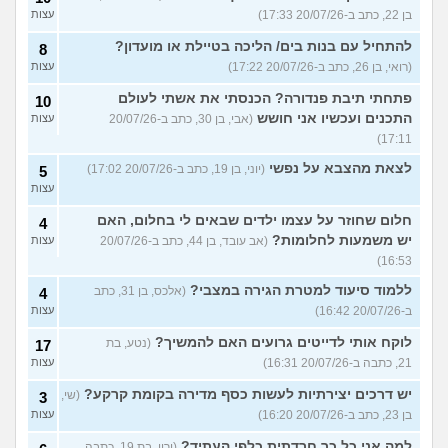
בן 22, כתב ב-20/07/26 17:33)
עצות
להתחיל עם בנות בים/ הליכה בטיילת או מועדון?
8
(רואי, בן 26, כתב ב-20/07/26 17:22)
עצות
פתחתי תיבת פנדורה? הכנסתי את אשתי לעולם
10
התכנים ועכשיו אני חושש
(אבי, בן 30, כתב ב-20/07/26
עצות
17:11)
לצאת מהצבא על נפשי
(יוני, בן 19, כתב ב-20/07/26 17:02)
5
עצות
חלום שחוזר על עצמו ילדים שבאים לי בחלום, האם
4
יש משמעות לחלומות?
(אב עובד, בן 44, כתב ב-20/07/26
עצות
16:53)
ללמוד סיעוד למטרת הגירה במצבי?
(אלכס, בן 31, כתב
4
ב-20/07/26 16:42)
עצות
לוקח אותי לדייטים גרועים האם להמשיך?
(נטע, בת
17
21, כתבה ב-20/07/26 16:31)
עצות
יש דרכים יצירתיות לעשות כסף מדירה בקומת קרקע?
(שי,
3
בן 23, כתב ב-20/07/26 16:20)
עצות
למה אני כל כך חרדתית כלפי העתיד?
(ירין, בת 19, כתבה