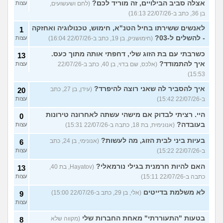
אצלה סביב הבילויים, זה מוריד לכם?
(לחם ושעשועים,
עצות
בן 36, כתב ב-22/07/26 16:13)
לאנשים ששירתו בחיל הטנ"א, חימוש, טכנולוגיה ואחזקה
1
- להשלים ל-03?
(חימושניק, בן 19, כתב ב-22/07/26 16:04)
עצות
כשרבתי עם בת הזוג שלי, דחפתי אותה מתוך כעס.
13
איך להתמודד?
(אלכס, שם בדוי, בן 40, כתב ב-22/07/26
עצות
15:53)
איך להסביר לה שאני רוצה להיפרד?
(עידן, בן 27, כתב
20
ב-22/07/26 15:42)
עצות
היי. רציתי לבדוק אם מישהי עשתה לאחרונה טירונות
0
בעובדה?
(אנונימית, בת 18, כתבה ב-22/07/26 15:31)
עצות
בעיות ביני לבית הזוג, מה לעשות?
(אנונימי, בן 24, כתב
6
ב-22/07/26 15:22)
עצות
האם להיות חרמנית בגילי נורמאלי?
(Hayatov, בת 40,
13
כתבה ב-22/07/26 15:11)
עצות
לא משלמת בדייטים
(אלי, בן 29, כתב ב-22/07/26 15:00)
9
עצות
בטעות "התעוררתי" מאחת החברות שלי
(מקווה שלא
8