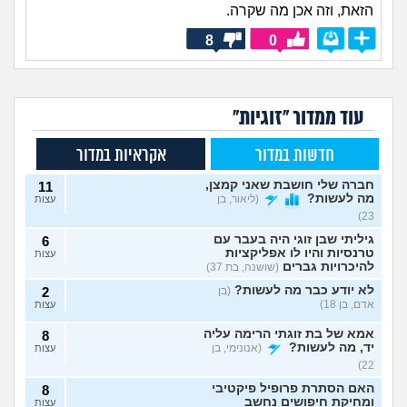
הזאת, וזה אכן מה שקרה.
8
0
עוד ממדור "זוגיות"
חדשות במדור
אקראיות במדור
חברה שלי חושבת שאני קמצן,
11
מה לעשות?
(ליאור, בן
עצות
23)
גיליתי שבן זוגי היה בעבר עם
6
טרנסיות והיו לו אפליקציות
עצות
להיכרויות גברים
(שושנה, בת 37)
לא יודע כבר מה לעשות?
(בן
2
אדם, בן 18)
עצות
אמא של בת זוגתי הרימה עליה
8
יד, מה לעשות?
(אנונימי, בן
עצות
22)
האם הסתרת פרופיל פיקטיבי
8
ומחיקת חיפושים נחשב
עצות