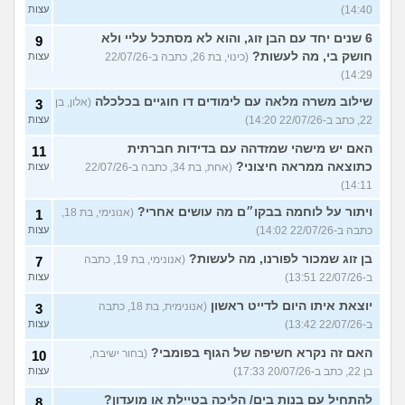
14:40)
עצות
6 שנים יחד עם הבן זוג, והוא לא מסתכל עליי ולא
9
חושק בי, מה לעשות?
(כינוי, בת 26, כתבה ב-22/07/26
עצות
14:29)
שילוב משרה מלאה עם לימודים דו חוגיים בכלכלה
(אלון, בן
3
22, כתב ב-22/07/26 14:20)
עצות
האם יש מישהי שמזדהה עם בדידות חברתית
11
כתוצאה ממראה חיצוני?
(אחת, בת 34, כתבה ב-22/07/26
עצות
14:11)
ויתור על לוחמה בבקו״ם מה עושים אחרי?
(אנונימי, בת 18,
1
כתבה ב-22/07/26 14:02)
עצות
בן זוג שמכור לפורנו, מה לעשות?
(אנונימי, בת 19, כתבה
7
ב-22/07/26 13:51)
עצות
יוצאת איתו היום לדייט ראשון
(אנונימית, בת 18, כתבה
3
ב-22/07/26 13:42)
עצות
האם זה נקרא חשיפה של הגוף בפומבי?
(בחור ישיבה,
10
בן 22, כתב ב-20/07/26 17:33)
עצות
להתחיל עם בנות בים/ הליכה בטיילת או מועדון?
8