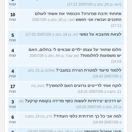
(רואי, בן 26, כתב ב-20/07/26 17:22)
עצות
פתחתי תיבת פנדורה? הכנסתי את אשתי לעולם
10
התכנים ועכשיו אני חושש
(אבי, בן 30, כתב ב-20/07/26
עצות
17:11)
לצאת מהצבא על נפשי
(יוני, בן 19, כתב ב-20/07/26 17:02)
5
עצות
חלום שחוזר על עצמו ילדים שבאים לי בחלום, האם
4
יש משמעות לחלומות?
(אב עובד, בן 44, כתב ב-20/07/26
עצות
16:53)
ללמוד סיעוד למטרת הגירה במצבי?
(אלכס, בן 31, כתב
4
ב-20/07/26 16:42)
עצות
לוקח אותי לדייטים גרועים האם להמשיך?
(נטע, בת
17
21, כתבה ב-20/07/26 16:31)
עצות
יש דרכים יצירתיות לעשות כסף מדירה בקומת קרקע?
(שי,
3
בן 23, כתב ב-20/07/26 16:20)
עצות
למה אני כל כך חרדתית כלפי העתיד?
(ירין, בת 19, כתבה
6
ב-20/07/26 16:09)
עצות
מיוני אשכול התעופה
(ככככ, בן 18, כתב ב-20/07/26 16:00)