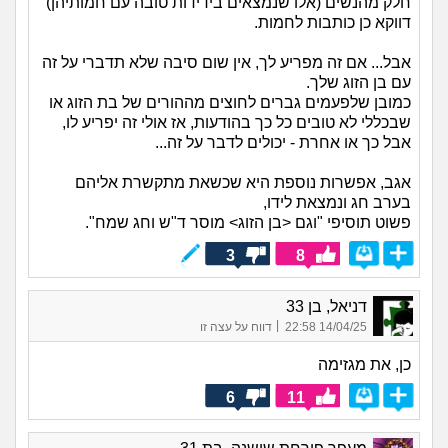
חלק מהנשים (אלו שנמצאים בידידות טובה עם חמותיהן)
דווקא כן כותבות לחמות.
אבל... אם זה מפריע לך, אין שום סיבה שלא תדברי על זה
עם בן הזוג שלך.
כמובן שלפעמים גברים לחוצים מההורים של בת הזוג או
שבכללי לא טובים כל כך בהודעות, אז אולי זה יפריע לו,
אבל כך או אחרת - יכולים לדבר על זה...
אגב, אפשרות נוספת היא שכשאת מתקשרת אליהם
בערב חג ונמצאת לידו,
פשוט תוסיפי "וגם <בן הזוג> מוסר ד"ש וחג שמח".
3
8
דניאל, בן 33
|
14/04/25 22:58
דווח על עצה זו
כן, את מגזימה
6
11