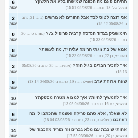
לא משלמת בדייטים
תהיתם פעם מה הכוונה שמישהו בלע את הלשון?
(אלי, בן
9
6
עצות
29)
(מיכל, גיל: 18, נכתב ב-05/08/26 15:51)
עצות
יוצאת איתו היום לדייט ראשון
3
אני רוצה לטוס לבד אבל ההורים לא מרשים
(כ, בן 21, כתב
2
(אנונימית, בת 18)
עצות
ב-05/08/26 15:42)
עצות
להתחיל עם בנות בים/ הליכה
8
חימושניק בגדוד הנדסה קרבית פרופיל 72?
(מוהנדס, בן 20,
0
בטיילת או מועדון?
(רואי, בן
עצות
כתב ב-05/08/26 15:33)
עצות
26)
לוקח אותי לדייטים גרועים
אמא של בת זוגתי הרימה עליה יד, מה לעשות?
17
8
האם להמשיך?
(נטע, בת 21)
עצות
(אנונימי, בן 22, כתב ב-05/08/26 15:22)
עצות
איך להכיר חברים בגיל הזה?
עוד שאלות חדשות במדור
(אנונימי, בן 25, כתב ב-05/08/26
3
15:13)
עצות
שעת ארוחת ערב
(שואלת, בת 19, כתבה ב-04/08/26 13:14)
9
עצות
איך להמשיך לחיות? איך למצוא מטרה מספקת?
10
(מישהי, בת 16, כתבה ב-04/08/26 13:05)
עצות
לא שאלה, אלא סתם פריקה ואשמח שתכתבו לי מה
6
דעתכם
(נפוליטנה, בת 23, כתבה ב-03/08/26 18:04)
עצות
אחותי שוכבת עם מלא גברים וזה מוריד מהכבוד שלי
14
(מישהו, בן 20, כתב ב-03/08/26 17:53)
עצות