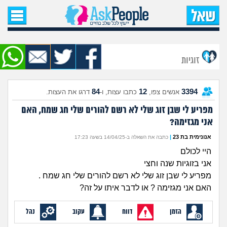
עמוד הבית
שאל שאלה
זוגיות
שאלות חדשות
84
12
3394
אנשים צפו,
כתבו עצות, ו-
דרגו את העצות.
שאלות שעוררו עניין
מפריע לי שבן זוג שלי לא רשם להורים שלי חג שמח, האם
אני מגזימה?
עצות חדשות
אנונימית בת 23
|
כתבה את השאלה ב-14/04/25 בשעה 17:23
מה קורה כאן?
היי לכולם
אני בזוגיות שנה וחצי
מתחם הטיפים
מפריע לי שבן זוג שלי לא רשם להורים שלי חג שמח .
האם אני מגזימה ? או לדבר איתו על זה?
מדורים
הזמן
דווח
עקוב
נהל