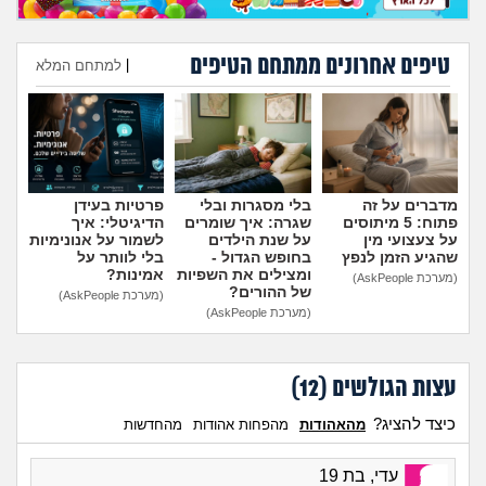
מה שעובר עליי
טיפים אחרונים ממתחם הטיפים
שומרים על הגוף
|
למתחם המלא
הוספת טיפ
פיננסי וכלכלה
בין הסדינים
מדברים על זה
בלי מסגרות ובלי
פרטיות בעידן
פתוח: 5 מיתוסים
שגרה: איך שומרים
הדיגיטלי: איך
חיות מחמד
על צעצועי מין
על שנת הילדים
לשמור על אנונימיות
שהגיע הזמן לנפץ
בחופש הגדול -
בלי לוותר על
ומצילים את השפיות
אמינות?
(מערכת AskPeople)
יוקר המחיה
של ההורים?
(מערכת AskPeople)
(מערכת AskPeople)
גאווה
עצות הגולשים (
12
)
כיצד להציג?
מהאהודות
מהפחות אהודות
מהחדשות
עדי, בת 19