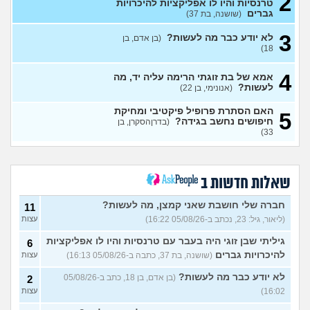
2
טרנסיות והיו לו אפליקציות להיכרויות
בחורה אובססיבית מה לעשות?
13
גברים
(שושנה, בת 37)
(אלירן, בן 30)
עצות
3
לא יודע כבר מה לעשות?
(בן אדם, בן
מתכננת חתונה ראשונה, יש
7
18)
לכם עצות?
(א, בת 28)
עצות
4
האם מה שאני מרגיש זה הגיוני
אמא של בת זוגתי הרימה עליה יד, מה
8
ותקין?
לעשות?
(לירון, בן 31)
(אנונימי, בן 22)
עצות
איך להתגבר על רצון לקשר
12
האם הסתרת פרופיל פיקטיבי ומחיקת
5
לפני הזמן?
(אנונימית, בת 21)
חיפושים נחשב בגידה?
עצות
(בדרןהסקרן, בן
33)
כשאתם רואים מישהי ברשתות
13
החברתיות שהכול אצלה סביב
עצות
הבילויים, זה מוריד לכם?
(לחם ושעשועים, בן 36)
שאלות חדשות ב
כשרבתי עם בת הזוג שלי,
13
דחפתי אותה מתוך כעס. איך
חברה שלי חושבת שאני קמצן, מה לעשות?
עצות
11
להתמודד?
(אלכס, שם בדוי, בן
(ליאור, גיל: 23, נכתב ב-05/08/26 16:22)
עצות
40)
גיליתי שבן זוגי היה בעבר עם טרנסיות והיו לו אפליקציות
6
איך להסביר לה שאני רוצה
20
להיכרויות גברים
(שושנה, בת 37, כתבה ב-05/08/26 16:13)
עצות
להיפרד?
(עידן, בן 27)
עצות
לא יודע כבר מה לעשות?
(בן אדם, בן 18, כתב ב-05/08/26
2
בעיות ביני לבית הזוג, מה
6
לעשות?
(אנונימי, בן 24)
16:02)
עצות
עצות