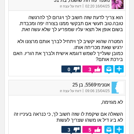
מעפר פורחת שושנה, בת 31
|
16/04/25 02:20
דווח על עצה זו
הוא צריך לדעת שזה חשוב לך ויגרום לך להרגשה
טובה.טוב תעשי אם תבקשי ממנו בצורה יפה ומכבדת.
בשום אופן אל תצאי עליו שמפריע לך שלא עשה זאת.
המטרה שהוא יקשיב לך ויתחיל לברך אותם מרצונו ולא
ירגיש שאת מכריחה אותו.
כמובן שעלייך לשמש דוגמא אישית ולברך את הוריו. האם
בירכת אותם?
0
3
אנונימי5569, בן 25
|
15/04/25 09:06
דווח על עצה זו
לא מגזימה,
השאלה אם שיקפת לו שזה חשוב לך, כי כנראה בעינייו זה
לא ביג דיל או משהו שצריך לעשות
3
5