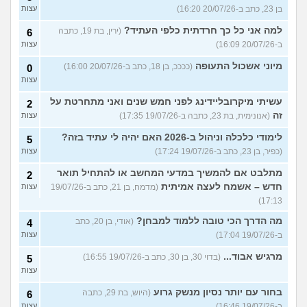
בן 23, כתב ב-20/07/26 16:20)
עצות
למה אני כל כך חרדתית כלפי העתיד?
(ירין, בת 19, כתבה
6
ב-20/07/26 16:09)
עצות
מיוני אשכול התעופה
(ככככ, בן 18, כתב ב-20/07/26 16:00)
0
עצות
עשיתי מיקרובליידינג לפני חמש שנים ואני מתחרטת על
2
זה
(אנונימית, בת 23, כתבה ב-19/07/26 17:35)
עצות
לימודי כלכלה וניהול ב-2026 האם יהיה לי עתיד בזה?
5
(כפיר, בן 23, כתב ב-19/07/26 17:24)
עצות
מתלבט אם להמשיך במדעי המחשב או להתחיל תואר
2
חדש – אשמח לעצה אמיתית
(מדמח, בן 21, כתב ב-19/07/26
עצות
17:13)
מה הדרך הכי טובה ללמוד למבחן?
(אודי, בן 20, כתב
4
ב-19/07/26 17:04)
עצות
מרגיש אבוד...
(בדוי 30, בן 30, כתב ב-19/07/26 16:55)
5
עצות
בחור עם יותר נסיון מנשק גרוע
(היוש, בת 29, כתבה
6
ב-19/07/26 16:46)
עצות