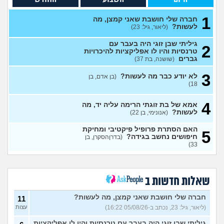
לעשות קרחת ולשים פאה
4
(אנונימי, בן 20)
עצות
1
חברה שלי חושבת שאני קמצן, מה
לעשות?
(ליאור, גיל: 23)
מבואס שלא היה לי אומץ
4
להתחיל עם מישהי שהיא בול
עצות
הטעם שלי
(אנונימי, בן 25)
גיליתי שבן זוגי היה בעבר עם
2
טרנסיות והיו לו אפליקציות להיכרויות
בחורה אובססיבית מה לעשות?
13
גברים
(שושנה, בת 37)
(אלירן, בן 30)
עצות
3
לא יודע כבר מה לעשות?
(בן אדם, בן
מתכננת חתונה ראשונה, יש
7
18)
לכם עצות?
(א, בת 28)
עצות
4
האם מה שאני מרגיש זה הגיוני
אמא של בת זוגתי הרימה עליה יד, מה
8
ותקין?
לעשות?
(לירון, בן 31)
(אנונימי, בן 22)
עצות
איך להתגבר על רצון לקשר
12
האם הסתרת פרופיל פיקטיבי ומחיקת
5
לפני הזמן?
(אנונימית, בת 21)
חיפושים נחשב בגידה?
עצות
(בדרןהסקרן, בן
33)
כשאתם רואים מישהי ברשתות
13
החברתיות שהכול אצלה סביב
עצות
הבילויים, זה מוריד לכם?
(לחם ושעשועים, בן 36)
שאלות חדשות ב
כשרבתי עם בת הזוג שלי,
13
דחפתי אותה מתוך כעס. איך
חברה שלי חושבת שאני קמצן, מה לעשות?
עצות
11
להתמודד?
(אלכס, שם בדוי, בן
(ליאור, גיל: 23, נכתב ב-05/08/26 16:22)
עצות
40)
גיליתי שבן זוגי היה בעבר עם טרנסיות והיו לו אפליקציות