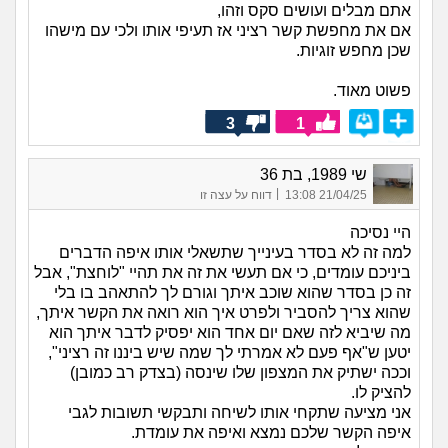
אתם מבלים ועושים סקס וזהו,
אם את מחפשת קשר רציני אז תעיפי אותו ולכי עם מישהו
שכן מחפש זוגיות.
פשוט מאוד.
3
1
שי 1989, בת 36
|
21/04/25 13:08
דווח על עצה זו
היי נסיכה
למה זה לא בסדר בעינייך שתשאלי אותו איפה הדברים
ביניכם עומדים, כי אם תעשי את זה את תהיי "לוחצת", אבל
זה כן בסדר שהוא שוכב איתך וגורם לך להתאהב בו בלי
שהוא צריך להסביר ולפרט איך הוא רואה את הקשר איתך,
מה שיביא לזה שאם יום אחד הוא יפסיק לדבר איתך הוא
יטען ש"אף פעם לא אמרתי לך שמה שיש ביננו זה רציני",
וככה ישתיק את המצפון שלו שינסה (בצדק רב כמובן)
להציק לו.
אני מציעה שתקחי אותו לשיחה ותבקשי תשובות לגבי
איפה הקשר שלכם נמצא ואיפה את עומדת.