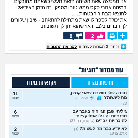
אני ממליצה שאת השיחה הזאת תעשי כשאתם מחובקים
במיטה אחרי סקס ממש טוב ומספק - זה הזמן האידיאלי
להוציא מבחור הבטחות......
את יכולה לספר לו שאת מתחילה להתאהב - שיבין שקורים
לך דברים בלב, וראוי שהוא יתן לך תשובות.
8
2
נכתבו
3
תגובות לעצה זו.
לקריאת התגובות
עוד ממדור "זוגיות"
חדשות במדור
אקראיות במדור
חברה שלי חושבת שאני קמצן,
11
מה לעשות?
(ליאור, בן
עצות
23)
גיליתי שבן זוגי היה בעבר עם
6
טרנסיות והיו לו אפליקציות
עצות
להיכרויות גברים
(שושנה, בת 37)
לא יודע כבר מה לעשות?
(בן
2
אדם, בן 18)
עצות