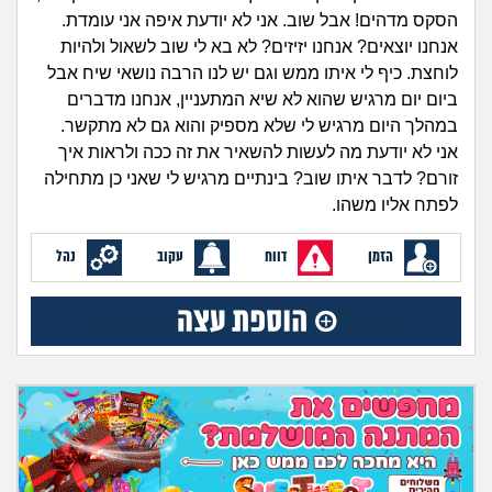
זוגיות
חיפוש שאלות
הסקס מדהים! אבל שוב. אני לא יודעת איפה אני עומדת.
|
אנחנו יוצאים? אנחנו יזיזים? לא בא לי שוב לשאול ולהיות
היריון ולידה
הרשמה
התחברות
לוחצת. כיף לי איתו ממש וגם יש לנו הרבה נושאי שיח אבל
ביום יום מרגיש שהוא לא שיא המתעניין, אנחנו מדברים
הורות ומשפחה
במהלך היום מרגיש לי שלא מספיק והוא גם לא מתקשר.
אני לא יודעת מה לעשות להשאיר את זה ככה ולראות איך
מתבגרים
זורם? לדבר איתו שוב? בינתיים מרגיש לי שאני כן מתחילה
לפתח אליו משהו.
מהבקו"ם... ועד מתי?!
הזמן
דווח
עקוב
נהל
לימודים וסטודנטים
עבודה וקריירה
חברים ואנשים
בית, שכנים ושותפים