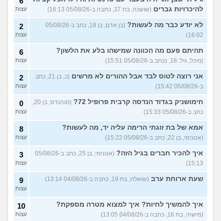
6
איך להסביר לה שאני רוצה
20
להיכרויות גברים
(שושנה, בת 37, כתבה ב-05/08/26 16:13)
עצות
להיפרד?
(עידן, בן 27)
עצות
לא יודע כבר מה לעשות?
(בן אדם, בן 18, כתב ב-05/08/26
2
בעיות ביני לבית הזוג, מה
6
לעשות?
(אנונימי, בן 24)
16:02)
עצות
עצות
לא משלמת בדייטים
תהיתם פעם מה הכוונה שמישהו בלע את הלשון?
(אלי, בן
9
6
עצות
29)
(מיכל, גיל: 18, נכתב ב-05/08/26 15:51)
עצות
יוצאת איתו היום לדייט ראשון
3
אני רוצה לטוס לבד אבל ההורים לא מרשים
(כ, בן 21, כתב
2
(אנונימית, בת 18)
עצות
ב-05/08/26 15:42)
עצות
להתחיל עם בנות בים/ הליכה
8
חימושניק בגדוד הנדסה קרבית פרופיל 72?
(מוהנדס, בן 20,
0
בטיילת או מועדון?
(רואי, בן
עצות
כתב ב-05/08/26 15:33)
עצות
26)
לוקח אותי לדייטים גרועים
אמא של בת זוגתי הרימה עליה יד, מה לעשות?
17
8
האם להמשיך?
(נטע, בת 21)
עצות
(אנונימי, בן 22, כתב ב-05/08/26 15:22)
עצות
איך להכיר חברים בגיל הזה?
עוד שאלות חדשות במדור
(אנונימי, בן 25, כתב ב-05/08/26
3
15:13)
עצות
שעת ארוחת ערב
(שואלת, בת 19, כתבה ב-04/08/26 13:14)
9
עצות
איך להמשיך לחיות? איך למצוא מטרה מספקת?
10
(מישהי, בת 16, כתבה ב-04/08/26 13:05)
עצות