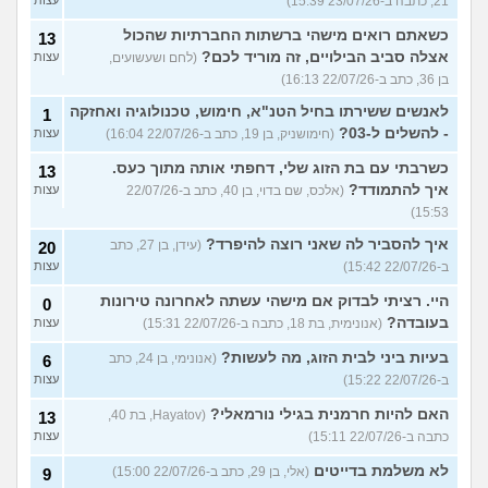
21, כתבה ב-23/07/26 15:39)
עצות
כשאתם רואים מישהי ברשתות החברתיות שהכול
13
אצלה סביב הבילויים, זה מוריד לכם?
(לחם ושעשועים,
עצות
בן 36, כתב ב-22/07/26 16:13)
לאנשים ששירתו בחיל הטנ"א, חימוש, טכנולוגיה ואחזקה
1
- להשלים ל-03?
(חימושניק, בן 19, כתב ב-22/07/26 16:04)
עצות
כשרבתי עם בת הזוג שלי, דחפתי אותה מתוך כעס.
13
איך להתמודד?
(אלכס, שם בדוי, בן 40, כתב ב-22/07/26
עצות
15:53)
איך להסביר לה שאני רוצה להיפרד?
(עידן, בן 27, כתב
20
ב-22/07/26 15:42)
עצות
היי. רציתי לבדוק אם מישהי עשתה לאחרונה טירונות
0
בעובדה?
(אנונימית, בת 18, כתבה ב-22/07/26 15:31)
עצות
בעיות ביני לבית הזוג, מה לעשות?
(אנונימי, בן 24, כתב
6
ב-22/07/26 15:22)
עצות
האם להיות חרמנית בגילי נורמאלי?
(Hayatov, בת 40,
13
כתבה ב-22/07/26 15:11)
עצות
לא משלמת בדייטים
(אלי, בן 29, כתב ב-22/07/26 15:00)
9