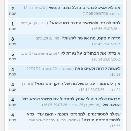
אם לא אגיע לצו גיוס בגלל מצבי הנפשי
(מלשבית, בת 18,
2
כתבה ב-29/07/26 17:05)
עצות
לתת לה זמן ולהשאיר המצב כמו שהוא?
(Flo-T, בן 41, כתב
1
ב-29/07/26 16:56)
עצות
תדירות סקס, מה אפשר לעשות?
(נשוי, בן 28, כתב
8
ב-29/07/26 16:45)
עצות
איבדתי את הבתולים על נערת ליווי
(סתם מישהו, בן 17, כתב
5
ב-29/07/26 16:34)
עצות
לעשות קרחת ולשים פאה
(אנונימי, בן 20, כתב ב-29/07/26
4
16:23)
עצות
איך להתמודד עם ההשלכות של התקף פסיכוטי?
(ג'וני, בן
4
24, כתב ב-29/07/26 16:14)
עצות
מבואס שלא היה לי אומץ להתחיל עם מישהי שהיא בול
4
הטעם שלי
(אנונימי, בן 25, כתב ב-29/07/26 16:05)
עצות
שאלה לסטודנטים ולמהנדסי תוכנה - האם עדיין כדאי
4
ללמוד הנדסת תוכנה?
(אסראא, בת 18, כתבה ב-29/07/26
עצות
15:56)