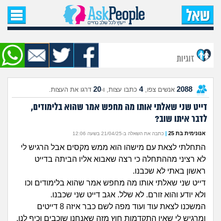
עמוד הבית
שאל שאלה
זוגיות
שאלות חדשות
20
4
2088
אנשים צפו,
כתבו עצות, ו-
דרגו את העצות.
שאלות שעוררו עניין
דייט שני שאלתי אותו מה מחפש אמר שהוא בלימודים,
לדבר איתו שוב?
עצות חדשות
אנונימית בת 25
|
כתבה את השאלה ב-21/04/25 בשעה 12:06
מה קורה כאן?
התחלתי לצאת עם מישהו הוא ממש מקסים אבל הרגיש לי
לא רציני מההתחלה כי רצה שאבוא אליו הביתה בדייט
מתחם הטיפים
ראשון באתי לא שכבנו.
דייט שני שאלתי אותו מה מחפש אמר שהוא בלימודים וכו
מדורים
ולא יודע והוא זורם. לא שלל. אגב דייט שני שכבנו.
המשכנו לצאת עוד ועוד מפה לשם כבר איזה 8 דייטים
ומרגיש לי שאין התקדמות חוץ מזה שאנחנו שוכבים וכיף לנו,