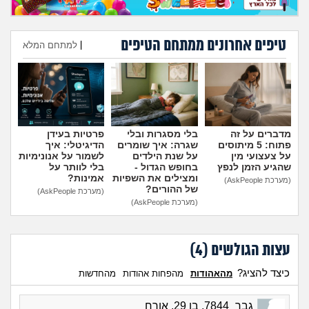
מה שעובר עליי
שומרים על הגוף
טיפים אחרונים ממתחם הטיפים
|
למתחם המלא
הוספת טיפ
פיננסי וכלכלה
בין הסדינים
מדברים על זה
בלי מסגרות ובלי
פרטיות בעידן
פתוח: 5 מיתוסים
שגרה: איך שומרים
הדיגיטלי: איך
חיות מחמד
על צעצועי מין
על שנת הילדים
לשמור על אנונימיות
שהגיע הזמן לנפץ
בחופש הגדול -
בלי לוותר על
ומצילים את השפיות
אמינות?
(מערכת AskPeople)
יוקר המחיה
של ההורים?
(מערכת AskPeople)
(מערכת AskPeople)
גאווה
עצות הגולשים (
4
)
כיצד להציג?
מהאהודות
מהפחות אהודות
מהחדשות
גבר_7844, בן 29, אורח