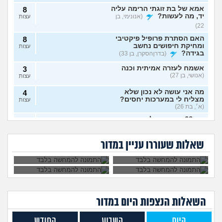
אמא של בת זוגתי הרימה עליה
8
יד, מה לעשות?
(אנונימי, בן
עצות
22)
האם הסתרת פרופיל פיקטיבי
8
ומחיקת חיפושים נחשב
עצות
בגידה?
(בדרןהסקרן, בן 33)
אשמח לעזרה אמיתית וכנה
3
(אנושי, בן 27)
עצות
מה אני עושה לא נכון שלא
4
מצליח לי במערכות יחסים?
עצות
(א׳, בת 26)
בת 28 ואף פעם לא הייתי
6
אבא של בעלי מסתכל
האם להתגרש בשביל
בזוגיות, האם לשקר על כך
עצות
עלי בצורה מחפיצה,
אהבה? או שזה רק
מה לעשות עם
הוא התאהב בבחורה
בדייט ראשון?
(רווקה, בת 28)
מה לעשות?
ריגוש?
העובדה שאשתי
אחרת, איך להגיב?
שאלות שעוררו עניין במדור
הרימה עליי ידיים?
אקסית מתנהגת מוזר?
(אנונימי,
3
בן 33)
עצות
בחיים לא הייתי בזוגיות ואני לא
7
יודע איך. איך נכנסים לזוגיות
עצות
בכלל?
(דור, בן 25)
השאלות הנצפות ה
יום
במדור
לתת לה זמן ולהשאיר המצב
1
כמו שהוא?
(Flo-T, בן 41)
עצות
היום
השבוע
החודש