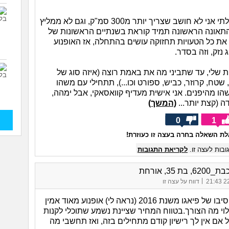
הנפך ההתחלתי אני לא חושב שצריך יותר מ300 סמ"ק, וגם לא ממליץ
התאונה הראשונה תמיד קוראת בשנתיים הראשונות של
 את כל הטעויות תחזוקה עושים בהתחלה, אז האופנוע
 נזק, וזה בסדר.
 שלי, עד שתביני מה את באמת רוצה (איזה סוג של
 שטח, קרוזר, כביש, ספורט וכו...), תתחילי עם משהו
הו מהיפנים. אני אישית מעדיף קוואסאקי, אבל ימהה,
דה (קצת יותר...
(המשך)
0
1
ת השאלה בחרה בעצה זו כעוזרת!
בות לעצה זו.
לקריאת התגובות
 בת 35, אורחת
|
22/
דווח על עצה זו
לבעלי יש אקסיבו של פיאגו משנת 2016 (נראה לי) אופנוע מאוד אמין
לוי מה הצורך.בטווח המחיר שציינת נשמע שתוכלי לקנות
ל אם אין לך רישיון קודם מתחילים בזה, ואז תחשבי מה