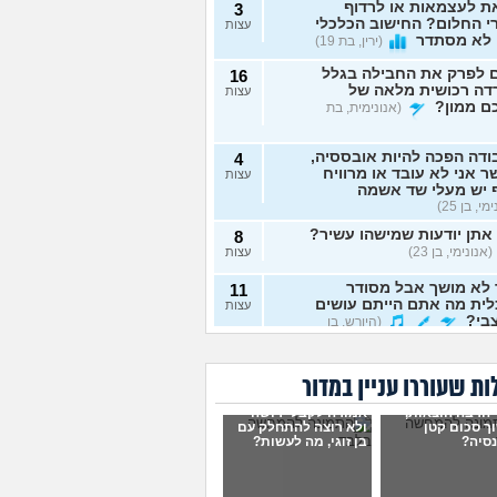
ת לעצמאות או לרדוף
3
 החלום? החישוב הכלכלי
עצות
 לא מסתדר
(ירין, בת 19)
 לפרק את החבילה בגלל
16
דה רכושית מלאה של
עצות
ם ממון?
(אנונימית, בת
דה הפכה להיות אובססיה,
4
 אני לא עובד או מרוויח
עצות
 יש מעלי שד אשמה
י, בן 25)
אתן יודעות שמישהו עשיר?
8
(אנונימי, בן 23)
עצות
 לא מושך אבל מסודר
11
ית מה אתם הייתם עושים
עצות
בי?
(היורש, בן
ה כלכלית לעובדי בית
1
ת שעוררו עניין במדור
 במצוקה
(מישהי, בת 30)
עצות
 הרבה הוצאות,
אמורה לקבל ירושה
יש לכם עצות לגבי הבדל
7
ך סכום קטן
ולא רוצה להתחלק עם
ה בזוגיות?
סיה?
(כינוי, בן 23)
בן זוגי, מה לעשות?
עצות
 לפתוח גמח עריסות
1
רות, יש למישהו מידע
עצות