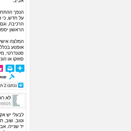
אביב.
על חדש, כי 
הרכיבה, וגם
הראשון יספוג
המלצה אישית
אופנוע בכלל,
סטנדרטי, מש
סוזוקו או הונ
שואל
נכתבו
2
תגו
לא רוכבת_6200,
05/25 21:43
וטוב. שוב, ת
יד שנייה. אב