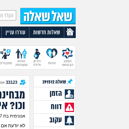
שאלות חדשות
עוררו עניין
המצב
היריון
הורות
זוגיות
מתבגרים
הבטחוני
ולידה
ומשפחה
שאלה
391512
33123
אנש
מבחינת
הזמן
וכו? א
דווח
אנונימית בת 27
עקוב