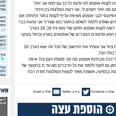
לצא
 1.58 רוצה לקנות אופנוע לא יודעת כל כך גם למה אני יותר
אחרי
מה יותר יתאים לי, אני רוצה המלצות בין היתר.
שלי
הפיננסי לגבי אופנוע מאיפה עדיף לקנות בתור התחלה אם
האם
הפר
ד 2 או חדש שאדע ללמוד לשלוט בחומר כמו שצריך אני נוהגת כבר
הסכ
5 שנים ומאוד רוצה לקנות אופנוע חלום שלי מאז גיל 16, 18 בערך
26)
 המון סרטונים הסברים של אופנועים בארץ ובחול בעיקר
העבו
כאשר
כסף
עכשיו מבחינת ציוד אני עשיתי את החישוב של הכל וזה יוצא בערך 10
(אנונימ
כולל הכל.
איך 
 ככה מבחינת אופנוע מה הכי מומלץ דגם וכו? איפה
זמן גם לוקח ללמוד את כל הדברים מא עד ת בהקשר של
גבר
כלכל
טה בנסיעה, אשמח מאוד לעצות והמלצות תודה רבה
במצ
36)
תמיכ
שאלו
מלון
שתף ב-Facebook
צייץ ב-twitter
שלח ב-Email
יש לי
האם 
למשו
הכנס
מהפנ
רוצה
מטחב