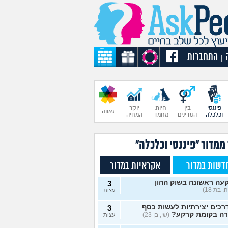
התחברות
|
פיננסי
בין
חיות
יוקר
גאווה
וכלכלה
הסדינים
מחמד
המחיה
ממדור "פיננסי וכלכלה"
דשות במדור
אקראיות במדור
עה ראשונה בשוק ההון
3
 בת 18)
עצות
רכים יצירתיות לעשות כסף
3
רה בקומת קרקע?
(שי, בן 23)
עצות