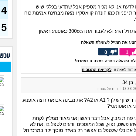
איך 
לדעת אני לא מכיר מספיק אבל שתדעי בכללי שיש
הקמ
4
(Alisa, בת 20)
ת יפניות כמו הונדה קוואסקי וימאה מבחינת אמינות כוח
.
אוהב
בעיי
5
בן 35)
גוע ולא לעבור את ה300cc כאופנוע ראשון
האם 
כספ
ציג את המייל לשואלת השאלה
(יפה, 
0
1
עכשי
תשלו
(menahem, בן 21)
ת השאלה בחרה בעצה זו כעוזרת!
אמור
בות לעצה זו.
לקריאת התגובות
עם 
בן 34
מרג
בעבו
|
08/
דווח על עצה זו
קודם כל איזה רישיון יש לך? A1 או A2? את מבינה אם את רוצה אופנוע
אם א
ני או אוטומטי?
ההשו
במצ
29)
י פחות מבין, אבל דבר ראשון אני מאוד ממליץ לקחת
 פשוט, נפוץ, שכל המוסכים יודעים לטפל בו. את לא
שוקל
תגמ
 אם כלי שלטפל בו אפשר רק באיזה מוסך יקר במרכז תל
זה?