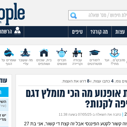
הרשמה
עצות
מה קורה?
טיפים
מהבקו"ם... ועד
לימודים
עבודה
חברים
בית, שכנים
מה שעובר
שומרים על
מתי?!
וסטודנטים
וקריירה
ואנשים
ושותפים
עליי
הגוף
עוד 
8
4
ים צפו,
כתבו עצות, ו-
דרגו את העצות.
 אופנוע מה הכי מומלץ דגם
ח
יפה לקנות?
השק
(שירה,
|
כתבה את השאלה ב-07/05/25 בשעה 11:38
יש ד
מדי
לא יודעת אם זה קשור לקטע הפיננסי אבל זה קצת די קשור, אני בת 27