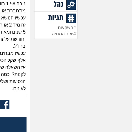
נהל
גובה
מתחברת או גם 
תגיות
עכשיו הנושא 
זה מי
#השקעות
#יוקר המחיה
וחורשת על זה
בחו"ל.
אלף שקל הכל 
אז השאלה שלי
לקנות? וכמה 
הנסיעות ושלי
לעונים.