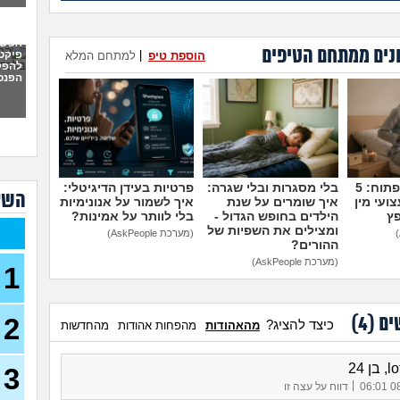
היכן
(שני, 
אפשר
נים ממתחם הטיפים
פיקט
הוספת טיפ
|
למתחם המלא
ש"ח
להפק
בחיי
הפנס
עדיף
למכל
אחות
לחוב
מדברים על זה פתוח: 5
בלי מסגרות ובלי שגרה:
פרטיות בעידן הדיגיטלי:
השא
(נקטרי
ועי מין
איך שומרים על שנת
איך לשמור על אנונימיות
פץ
הילדים בחופש הגדול -
בלי לוותר על אמינות?
איך 
ומצילים את השפיות של
הסכ
(מערכת AskPeople)
ההורים?
90)
(מערכת AskPeople)
1
מרג
עבוד
איך 
2
ים (
4
)
כיצד להציג?
מהאהודות
מהפחות אהודות
מהחדשות
לעש
22)
איך 
 24
3
בן 22)
|
08/
דווח על עצה זו