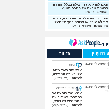
אני יכול להתעשר על ידי
4
האם לפרק את החבילה בגלל הפרדה
ת עסק בעצמי מאפס?
עצות
רכושית מלאה של הסכם ממון?
(אנונימית, בת 26)
 לבזבז יותר מידי, זה
4
העבודה הפכה להיות אובססיה, כאשר
תי לחיות ככה?
(אוהב לבזבז,
עצות
אני לא עובד או מרוויח כסף יש מעלי
שד אשמה
(אנונימי, בן 25)
כדאי למכור את הקרן
9
ית קסם אקטיב אירו?
עצות
בת 31)
ו ב-
ם טיפ בקופה - זה הגיוני?
4
עצות
עוררו עניין
חדשות
ה לקבל ירושה, מה לעשות
10
הכסף?
(אנונימית, בת 24)
עצות
זוגיות
ישה בתחתית כלכלית,
18
אבא של בעלי מסתכל
דה בהכל יש לי סיבה?
עצות
עלי בצורה מחפיצה, מה
(עמית, בת 24)
לעשות?
(ליה, בת 27)
ני מוריד את המשוואה של
5
ואה בצד האם אני ואישתי
עצות
הורות ומשפחה
ב טוב?
(ריי מסטיריו, בן
אמא שלי לוחצת עליי
להתחתן בשידוך עם כל
 למשוך כספי פנסיה
5
אחת שיש לה דופק, מה
ולים, מה ההשלכות של
עצות
לעשות?
(אריאל, בן 23)
(דניאל, בן 24)