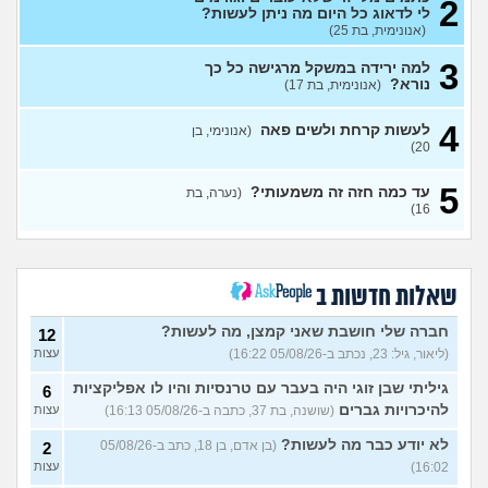
2
יש לי נשירת סטרס ואני נכנסת
4
לי לדאוג כל היום מה ניתן לעשות?
לשנה קשה יותר מה אני עושה?
עצות
(אנונימית, בת 25)
(אנונימית מתולתלת, בת 16)
3
למה ירידה במשקל מרגישה כל כך
הן לא אוהבות את זה?
7
נורא?
(אנונימית, בת 17)
עצות
(אריה, בן 26)
איך להתמודד עם הערות על
8
4
לעשות קרחת ולשים פאה
(אנונימי, בן
המשקל שלי?
(אישה, בת 21)
עצות
20)
בעלי העיר לי באמצע יחסי מין
17
5
על ריח רע מהנרתיק
(אינה,
עד כמה חזה זה משמעותי?
(נערה, בת
עצות
16)
בת 32)
מהי האינדיקציה ההכי טובה
11
לכמה אדם יפה?
עצות
(THEBESTAMANCANGET, בן 22)
שאלות חדשות ב
אני מתבייש ולא יודע מה
3
לעשות בקיץ בים או בריכה
עצות
חברה שלי חושבת שאני קמצן, מה לעשות?
12
(אנונימי, בן 13)
(ליאור, גיל: 23, נכתב ב-05/08/26 16:22)
עצות
רופא שיניים נזף בי, דמעתי כל
6
הטיפול
(תות, בת 34)
עצות
גיליתי שבן זוגי היה בעבר עם טרנסיות והיו לו אפליקציות
6
להיכרויות גברים
(שושנה, בת 37, כתבה ב-05/08/26 16:13)
עצות
עד כמה אני מבלבלת בנות
4
באופן הלבוש שלי והדיבור שלי,
עצות
לא יודע כבר מה לעשות?
(בן אדם, בן 18, כתב ב-05/08/26
2
צריכה עצה
(עדן, בת 24)
16:02)
עצות
האם אימוני קליסטניקס באמת
4