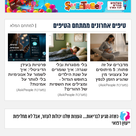
מה שעובר עליי
שומרים על הגוף
טיפים אחרונים ממתחם הטיפים
|
למתחם המלא
פיננסי וכלכלה
הוספת טיפ
בין הסדינים
חיות מחמד
מדברים על זה
בלי מסגרות ובלי
פרטיות בעידן
פתוח: 5 מיתוסים
שגרה: איך שומרים
הדיגיטלי: איך
על צעצועי מין
על שנת הילדים
לשמור על אנונימיות
שהגיע הזמן לנפץ
בחופש הגדול -
בלי לוותר על
יוקר המחיה
ומצילים את השפיות
אמינות?
(מערכת AskPeople)
של ההורים?
(מערכת AskPeople)
(מערכת AskPeople)
גאווה
כשזה מגיע לבריאות... העצות שלנו יכולות לעזור, אבל לא מחליפות
ייעוץ רפואי