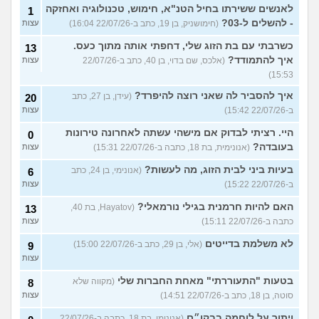
לאנשים ששירתו בחיל הטנ"א, חימוש, טכנולוגיה ואחזקה
1
- להשלים ל-03?
(חימושניק, בן 19, כתב ב-22/07/26 16:04)
עצות
כשרבתי עם בת הזוג שלי, דחפתי אותה מתוך כעס.
13
איך להתמודד?
(אלכס, שם בדוי, בן 40, כתב ב-22/07/26
עצות
15:53)
איך להסביר לה שאני רוצה להיפרד?
(עידן, בן 27, כתב
20
ב-22/07/26 15:42)
עצות
היי. רציתי לבדוק אם מישהי עשתה לאחרונה טירונות
0
בעובדה?
(אנונימית, בת 18, כתבה ב-22/07/26 15:31)
עצות
בעיות ביני לבית הזוג, מה לעשות?
(אנונימי, בן 24, כתב
6
ב-22/07/26 15:22)
עצות
האם להיות חרמנית בגילי נורמאלי?
(Hayatov, בת 40,
13
כתבה ב-22/07/26 15:11)
עצות
לא משלמת בדייטים
(אלי, בן 29, כתב ב-22/07/26 15:00)
9
עצות
בטעות "התעוררתי" מאחת החברות שלי
(מקווה שלא
8
סוטה, בן 18, כתב ב-22/07/26 14:51)
עצות
ויתור על לוחמה בבקו״ם
(אנונימי, בת 18, כתבה ב-22/07/26