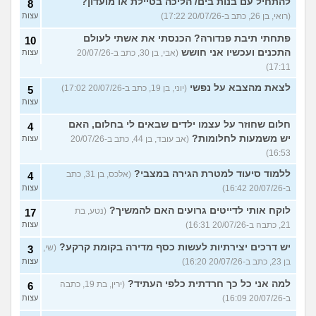
להתחיל עם בנות בים/ הליכה בטיילת או מועדון?
8
(רואי, בן 26, כתב ב-20/07/26 17:22)
עצות
פתחתי תיבת פנדורה? הכנסתי את אשתי לעולם
10
התכנים ועכשיו אני חושש
(אבי, בן 30, כתב ב-20/07/26
עצות
17:11)
לצאת מהצבא על נפשי
(יוני, בן 19, כתב ב-20/07/26 17:02)
5
עצות
חלום שחוזר על עצמו ילדים שבאים לי בחלום, האם
4
יש משמעות לחלומות?
(אב עובד, בן 44, כתב ב-20/07/26
עצות
16:53)
ללמוד סיעוד למטרת הגירה במצבי?
(אלכס, בן 31, כתב
4
ב-20/07/26 16:42)
עצות
לוקח אותי לדייטים גרועים האם להמשיך?
(נטע, בת
17
21, כתבה ב-20/07/26 16:31)
עצות
יש דרכים יצירתיות לעשות כסף מדירה בקומת קרקע?
(שי,
3
בן 23, כתב ב-20/07/26 16:20)
עצות
למה אני כל כך חרדתית כלפי העתיד?
(ירין, בת 19, כתבה
6
ב-20/07/26 16:09)
עצות