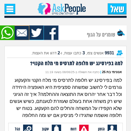
עמוד הבית
שאל שאלה
שומרים על הגוף
שאלות חדשות
2
3
9931
אנשים צפו,
כתבו עצות, ו-
דרגו את העצות.
שאלות שעוררו עניין
למה בפירסינג יש חלופה לתרסיס מי מלח הקנוי?
עצות חדשות
אנונימי בת 25
|
כתבה את השאלה ב-08/06/25 בשעה 11:19
למה בפירסינג יש חלופה לתרסיס מי מלח הקנוי והקעקוע
מה קורה כאן?
גורמים לי לחשוב שמשחה ספציפית היא האופציה היחידה
וכל דבר אחר יהרוס את התוצאה וההחלמה? איך זה הגיוני
מתחם הטיפים
שיש רק משחה אחת בעולם שעוזרת לטענתם, כשיש אנשים
שלא הקפידו על המשחה והחלים להם הקעקוע. בטוח יש
מדורים
חלופה ואשמח שתגידו לי מניסיון אם יש ומה החלופה
הזמן
דווח
עקוב
נהל