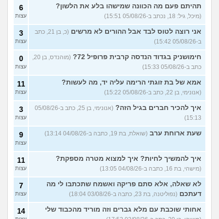
טובים יותר?
(מתלבט, בן 32)
תהיתם פעם מה הכוונה שמישהו בלע את הלשון?
עצות
6
(מיכל, גיל: 18, נכתב ב-05/08/26 15:51)
עצות
בת 16, והשיער שלי ממש נושר
7
ואני לא יודעת מה לעשות?
עצות
אני רוצה לטוס לבד אבל ההורים לא מרשים
(כ, בן 21, כתב
3
(אליאנה, בת 16)
ב-05/08/26 15:42)
עצות
צלוליט בגיל הנעורים, מה
2
חימושניק בגדוד הנדסה קרבית פרופיל 72?
(מוהנדס, בן 20,
לעשות?
0
(אנונימית, בת 16)
עצות
כתב ב-05/08/26 15:33)
עצות
גבר שעיר או חלק?
(מעיין, בן 14)
5
אמא של בת זוגתי הרימה עליה יד, מה לעשות?
עצות
11
(אנונימי, בן 22, כתב ב-05/08/26 15:22)
עצות
עוד שאלות חדשות במדור
איך להכיר חברים בגיל הזה?
(אנונימי, בן 25, כתב ב-05/08/26
3
15:13)
עצות
שעת ארוחת ערב
(שואלת, בת 19, כתבה ב-04/08/26 13:14)
9
עצות
איך להמשיך לחיות? איך למצוא מטרה מספקת?
11
(מישהי, בת 16, כתבה ב-04/08/26 13:05)
עצות
לא שאלה, אלא סתם פריקה ואשמח שתכתבו לי מה
7
דעתכם
(נפוליטנה, בת 23, כתבה ב-03/08/26 18:04)
עצות
אחותי שוכבת עם מלא גברים וזה מוריד מהכבוד שלי
14
עצות