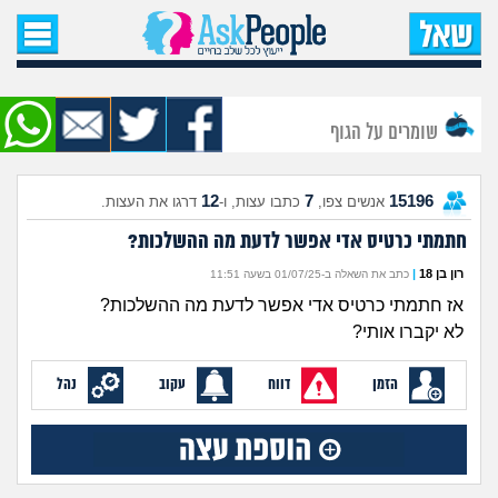
עמוד הבית
שאל שאלה
שומרים על הגוף
שאלות חדשות
12
7
15196
אנשים צפו,
כתבו עצות, ו-
דרגו את העצות.
שאלות שעוררו עניין
חתמתי כרטיס אדי אפשר לדעת מה ההשלכות?
עצות חדשות
רון בן 18
|
כתב את השאלה ב-01/07/25 בשעה 11:51
אז חתמתי כרטיס אדי אפשר לדעת מה ההשלכות?
מה קורה כאן?
לא יקברו אותי?
מתחם הטיפים
הזמן
דווח
עקוב
נהל
מדורים