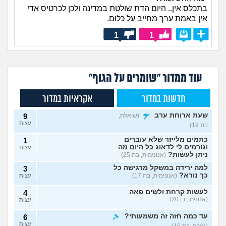
בתכלס אין.. היום הדת שולטת במדינה ולכן לכרטיס אדי
אין באמת ערך מחייב על כלום.
1
1
עוד ממדור "שומרים על הגוף"
חדשות במדור
אקראיות במדור
שעת ארוחת ערב
(שואלת,
9
עצות
בת 19)
כתמים מלייזר שלא עוברים
1
וגורמים לי לדאוג כל היום מה
עצות
ניתן לעשות?
(אנונימית, בת 25)
למה ירידה במשקל מרגישה כל
3
כך נורא?
(אנונימית, בת 17)
עצות
לעשות קרחת ולשים פאה
4
(אנונימי, בן 20)
עצות
עד כמה חזה זה משמעותי?
6
עצות
(נערה, בת 16)