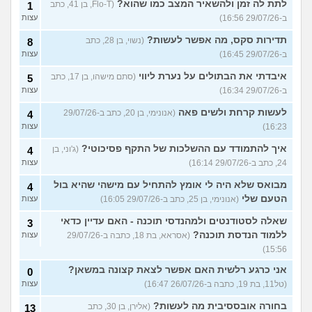
לתת לה זמן ולהשאיר המצב כמו שהוא?
(Flo-T, בן 41, כתב
1
ב-29/07/26 16:56)
עצות
תדירות סקס, מה אפשר לעשות?
(נשוי, בן 28, כתב
8
ב-29/07/26 16:45)
עצות
איבדתי את הבתולים על נערת ליווי
(סתם מישהו, בן 17, כתב
5
ב-29/07/26 16:34)
עצות
לעשות קרחת ולשים פאה
(אנונימי, בן 20, כתב ב-29/07/26
4
16:23)
עצות
איך להתמודד עם ההשלכות של התקף פסיכוטי?
(ג'וני, בן
4
24, כתב ב-29/07/26 16:14)
עצות
מבואס שלא היה לי אומץ להתחיל עם מישהי שהיא בול
4
הטעם שלי
(אנונימי, בן 25, כתב ב-29/07/26 16:05)
עצות
שאלה לסטודנטים ולמהנדסי תוכנה - האם עדיין כדאי
3
ללמוד הנדסת תוכנה?
(אסראא, בת 18, כתבה ב-29/07/26
עצות
15:56)
אני כרגע רלשית האם אפשר לצאת קצונה במשאן?
0
(טל11, בת 19, כתבה ב-26/07/26 16:47)
עצות
בחורה אובססיבית מה לעשות?
(אלירן, בן 30, כתב
13