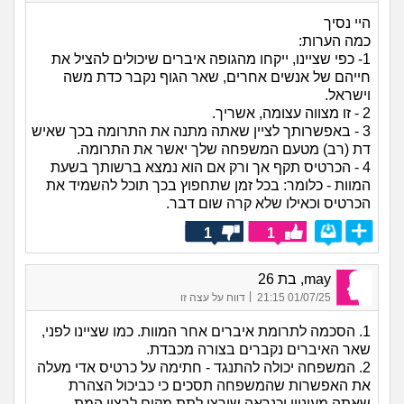
היי נסיך
כמה הערות:
1- כפי שציינו, ייקחו מהגופה איברים שיכולים להציל את
חייהם של אנשים אחרים, שאר הגוף נקבר כדת משה
וישראל.
2 - זו מצווה עצומה, אשריך.
3 - באפשרותך לציין שאתה מתנה את התרומה בכך שאיש
דת (רב) מטעם המשפחה שלך יאשר את התרומה.
4 - הכרטיס תקף אך ורק אם הוא נמצא ברשותך בשעת
המוות - כלומר: בכל זמן שתחפוץ בכך תוכל להשמיד את
הכרטיס וכאילו שלא קרה שום דבר.
1
1
may, בת 26
|
01/07/25 21:15
דווח על עצה זו
1. הסכמה לתרומת איברים אחר המוות. כמו שציינו לפני,
שאר האיברים נקברים בצורה מכבדת.
2. המשפחה יכולה להתנגד - חתימה על כרטיס אדי מעלה
את האפשרות שהמשפחה תסכים כי כביכול הצהרת
שאתה מעוניין וכנראה שירצו לתת מקום לרצון המת.