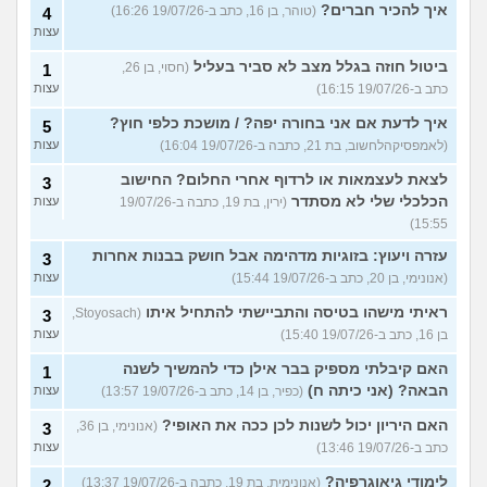
איך להכיר חברים?
(טוהר, בן 16, כתב ב-19/07/26 16:26)
4
עצות
ביטול חוזה בגלל מצב לא סביר בעליל
(חסוי, בן 26,
1
כתב ב-19/07/26 16:15)
עצות
איך לדעת אם אני בחורה יפה? / מושכת כלפי חוץ?
5
(לאמפסיקהלחשוב, בת 21, כתבה ב-19/07/26 16:04)
עצות
לצאת לעצמאות או לרדוף אחרי החלום? החישוב
3
הכלכלי שלי לא מסתדר
(ירין, בת 19, כתבה ב-19/07/26
עצות
15:55)
עזרה ויעוץ: בזוגיות מדהימה אבל חושק בבנות אחרות
3
(אנונימי, בן 20, כתב ב-19/07/26 15:44)
עצות
ראיתי מישהו בטיסה והתביישתי להתחיל איתו
(Stoyosach,
3
בן 16, כתב ב-19/07/26 15:40)
עצות
האם קיבלתי מספיק בבר אילן כדי להמשיך לשנה
1
הבאה? (אני כיתה ח)
(כפיר, בן 14, כתב ב-19/07/26 13:57)
עצות
האם היריון יכול לשנות לכן ככה את האופי?
(אנונימי, בן 36,
3
כתב ב-19/07/26 13:46)
עצות
לימודי גיאוגרפיה?
(אנונימית, בת 19, כתבה ב-19/07/26 13:37)
2