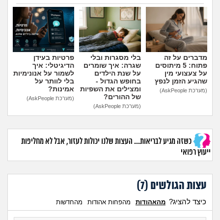
מה שעובר עליי
הוספת טיפ
שומרים על הגוף
פיננסי וכלכלה
מדברים על זה
בלי מסגרות ובלי
פרטיות בעידן
פתוח: 5 מיתוסים
שגרה: איך שומרים
הדיגיטלי: איך
על צעצועי מין
על שנת הילדים
לשמור על אנונימיות
בין הסדינים
שהגיע הזמן לנפץ
בחופש הגדול -
בלי לוותר על
ומצילים את השפיות
אמינות?
(מערכת AskPeople)
של ההורים?
(מערכת AskPeople)
חיות מחמד
(מערכת AskPeople)
יוקר המחיה
כשזה מגיע לבריאות... העצות שלנו יכולות לעזור, אבל לא מחליפות
ייעוץ רפואי
גאווה
עצות הגולשים (
7
)
כיצד להציג?
מהאהודות
מהפחות אהודות
מהחדשות