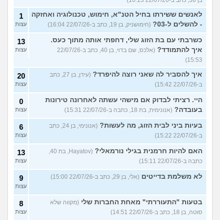
לאנשים ששירתו בחיל הטנ"א, חימוש, טכנולוגיה ואחזקה
1
- להשלים ל-03?
(חימושניק, בן 19, כתב ב-22/07/26 16:04)
עצות
כשרבתי עם בת הזוג שלי, דחפתי אותה מתוך כעס.
13
איך להתמודד?
(אלכס, שם בדוי, בן 40, כתב ב-22/07/26
עצות
15:53)
איך להסביר לה שאני רוצה להיפרד?
(עידן, בן 27, כתב
20
ב-22/07/26 15:42)
עצות
היי. רציתי לבדוק אם מישהי עשתה לאחרונה טירונות
0
בעובדה?
(אנונימית, בת 18, כתבה ב-22/07/26 15:31)
עצות
בעיות ביני לבית הזוג, מה לעשות?
(אנונימי, בן 24, כתב
6
ב-22/07/26 15:22)
עצות
האם להיות חרמנית בגילי נורמאלי?
(Hayatov, בת 40,
13
כתבה ב-22/07/26 15:11)
עצות
לא משלמת בדייטים
(אלי, בן 29, כתב ב-22/07/26 15:00)
9
עצות
בטעות "התעוררתי" מאחת החברות שלי
(מקווה שלא
8
סוטה, בן 18, כתב ב-22/07/26 14:51)
עצות