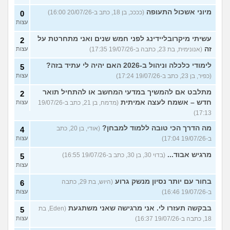
מיוני אשכול התעופה
(ככככ, בן 18, כתב ב-20/07/26 16:00)
0
עצות
עשיתי מיקרובליידינג לפני חמש שנים ואני מתחרטת על
2
זה
(אנונימית, בת 23, כתבה ב-19/07/26 17:35)
עצות
לימודי כלכלה וניהול ב-2026 האם יהיה לי עתיד בזה?
5
(כפיר, בן 23, כתב ב-19/07/26 17:24)
עצות
מתלבט אם להמשיך במדעי המחשב או להתחיל תואר
2
חדש – אשמח לעצה אמיתית
(מדמח, בן 21, כתב ב-19/07/26
עצות
17:13)
מה הדרך הכי טובה ללמוד למבחן?
(אודי, בן 20, כתב
4
ב-19/07/26 17:04)
עצות
מרגיש אבוד...
(בדוי 30, בן 30, כתב ב-19/07/26 16:55)
5
עצות
בחור עם יותר נסיון מנשק גרוע
(היוש, בת 29, כתבה
6
ב-19/07/26 16:46)
עצות
בבקשה תעזרו לי. אני מרגישה שאני משתגעת
(Eden, בת
5
18, כתבה ב-19/07/26 16:37)
עצות