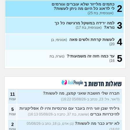
כתמים מלייזר שלא עוברים וגורמים
2
יש לי נשירת סטרס ואני נכנסת
4
לי לדאוג כל היום מה ניתן לעשות?
לשנה קשה יותר מה אני עושה?
עצות
(אנונימית, בת 25)
(אנונימית מתולתלת, בת 16)
3
למה ירידה במשקל מרגישה כל כך
הן לא אוהבות את זה?
7
נורא?
(אנונימית, בת 17)
עצות
(אריה, בן 26)
איך להתמודד עם הערות על
8
4
לעשות קרחת ולשים פאה
(אנונימי, בן
המשקל שלי?
(אישה, בת 21)
עצות
20)
בעלי העיר לי באמצע יחסי מין
17
5
על ריח רע מהנרתיק
(אינה,
עד כמה חזה זה משמעותי?
(נערה, בת
עצות
16)
בת 32)
מהי האינדיקציה ההכי טובה
11
לכמה אדם יפה?
עצות
(THEBESTAMANCANGET, בן 22)
שאלות חדשות ב
אני מתבייש ולא יודע מה
3
לעשות בקיץ בים או בריכה
עצות
חברה שלי חושבת שאני קמצן, מה לעשות?
11
(אנונימי, בן 13)
(ליאור, גיל: 23, נכתב ב-05/08/26 16:22)
עצות
רופא שיניים נזף בי, דמעתי כל
6
הטיפול
(תות, בת 34)
עצות
גיליתי שבן זוגי היה בעבר עם טרנסיות והיו לו אפליקציות
5
להיכרויות גברים
(שושנה, בת 37, כתבה ב-05/08/26 16:13)
עצות
עד כמה אני מבלבלת בנות
4
באופן הלבוש שלי והדיבור שלי,
עצות
לא יודע כבר מה לעשות?
(בן אדם, בן 18, כתב ב-05/08/26
2
צריכה עצה
(עדן, בת 24)
16:02)
עצות