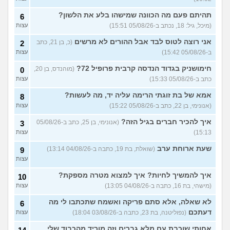
האם אימוני קליסטניקס באמת
4
טובים יותר?
(מתלבט, בן 32)
תהיתם פעם מה הכוונה שמישהו בלע את הלשון?
עצות
6
(מיכל, גיל: 18, נכתב ב-05/08/26 15:51)
עצות
בת 16, והשיער שלי ממש נושר
7
ואני לא יודעת מה לעשות?
עצות
אני רוצה לטוס לבד אבל ההורים לא מרשים
(כ, בן 21, כתב
2
(אליאנה, בת 16)
ב-05/08/26 15:42)
עצות
צלוליט בגיל הנעורים, מה
2
חימושניק בגדוד הנדסה קרבית פרופיל 72?
(מוהנדס, בן 20,
לעשות?
0
(אנונימית, בת 16)
עצות
כתב ב-05/08/26 15:33)
עצות
גבר שעיר או חלק?
(מעיין, בן 14)
5
אמא של בת זוגתי הרימה עליה יד, מה לעשות?
עצות
8
(אנונימי, בן 22, כתב ב-05/08/26 15:22)
עצות
עוד שאלות חדשות במדור
איך להכיר חברים בגיל הזה?
(אנונימי, בן 25, כתב ב-05/08/26
3
15:13)
עצות
שעת ארוחת ערב
(שואלת, בת 19, כתבה ב-04/08/26 13:14)
9
עצות
איך להמשיך לחיות? איך למצוא מטרה מספקת?
10
(מישהי, בת 16, כתבה ב-04/08/26 13:05)
עצות
לא שאלה, אלא סתם פריקה ואשמח שתכתבו לי מה
6
דעתכם
(נפוליטנה, בת 23, כתבה ב-03/08/26 18:04)
עצות
אחותי שוכבת עם מלא גברים וזה מוריד מהכבוד שלי