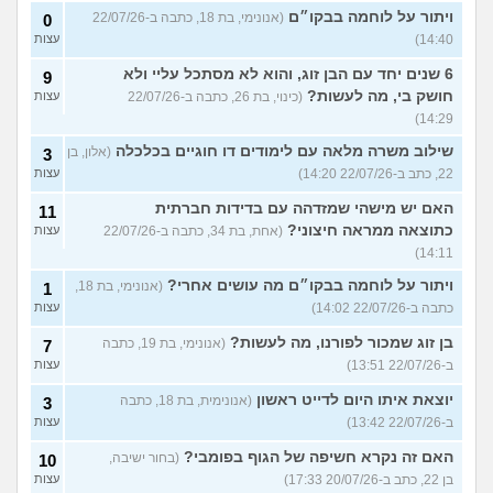
ויתור על לוחמה בבקו״ם
(אנונימי, בת 18, כתבה ב-22/07/26
0
14:40)
עצות
6 שנים יחד עם הבן זוג, והוא לא מסתכל עליי ולא
9
חושק בי, מה לעשות?
(כינוי, בת 26, כתבה ב-22/07/26
עצות
14:29)
שילוב משרה מלאה עם לימודים דו חוגיים בכלכלה
(אלון, בן
3
22, כתב ב-22/07/26 14:20)
עצות
האם יש מישהי שמזדהה עם בדידות חברתית
11
כתוצאה ממראה חיצוני?
(אחת, בת 34, כתבה ב-22/07/26
עצות
14:11)
ויתור על לוחמה בבקו״ם מה עושים אחרי?
(אנונימי, בת 18,
1
כתבה ב-22/07/26 14:02)
עצות
בן זוג שמכור לפורנו, מה לעשות?
(אנונימי, בת 19, כתבה
7
ב-22/07/26 13:51)
עצות
יוצאת איתו היום לדייט ראשון
(אנונימית, בת 18, כתבה
3
ב-22/07/26 13:42)
עצות
האם זה נקרא חשיפה של הגוף בפומבי?
(בחור ישיבה,
10
בן 22, כתב ב-20/07/26 17:33)
עצות