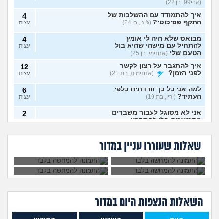
(אבי99, בן 22)
איך להתמודד עם ההשלכות של
4
התקף פסיכוטי?
(ג'וני, בן 24)
עצות
מבואס שלא היה לי אומץ
4
להתחיל עם מישהי שהיא בול
עצות
הטעם שלי
(אנונימי, בן 25)
איך להתגבר על רצון לקשר
12
לפני הזמן?
(אנונימית, בת 21)
עצות
למה אני כל כך חרדתית כלפי
6
העתיד?
(ירין, בת 19)
עצות
אני לא מסוגל לעבור משברים
2
מתמשכים בלי להתפרץ
עצות
הגיוני שפסיכיאטר
מה קורה אם עוברים
(Supervegeta, בן 29)
מתנהג ככה?
עם נר דלוק מול מראה
גיליתי שאני סובל מ
למי אפשר לפנות כדי
בלילה?
בעלי חסר רגשות באופן מדאיג
OCD, איך להתמודד
להפסיק מפגעי רעש
13
שאלות שעוררו עניין במדור
עם הדיכאון?
במדינת ישראל? אבל
(אנונימית, בת 33)
עצות
באמת?
מרגיש תקוע בחיים, איך
2
להתמודד?
(zak, בן 25)
עצות
מה עושים עם החיים עכשיו?
4
(אנוני, בת 18)
עצות
השאלות הנצפות ה
יום
במדור
איך לספר לבן זוג שלי על
5
תקיפה מינית?
(מבולבלת, בת 27)
עצות