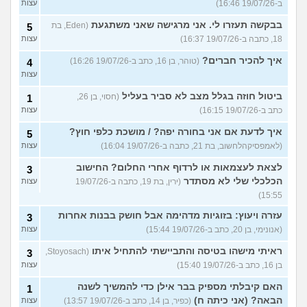
ב-19/07/26 16:46)
עצות
בבקשה תעזרו לי. אני מרגישה שאני משתגעת
(Eden, בת
5
18, כתבה ב-19/07/26 16:37)
עצות
איך להכיר חברים?
(טוהר, בן 16, כתב ב-19/07/26 16:26)
4
עצות
ביטול חוזה בגלל מצב לא סביר בעליל
(חסוי, בן 26,
1
כתב ב-19/07/26 16:15)
עצות
איך לדעת אם אני בחורה יפה? / מושכת כלפי חוץ?
5
(לאמפסיקהלחשוב, בת 21, כתבה ב-19/07/26 16:04)
עצות
לצאת לעצמאות או לרדוף אחרי החלום? החישוב
3
הכלכלי שלי לא מסתדר
(ירין, בת 19, כתבה ב-19/07/26
עצות
15:55)
עזרה ויעוץ: בזוגיות מדהימה אבל חושק בבנות אחרות
3
(אנונימי, בן 20, כתב ב-19/07/26 15:44)
עצות
ראיתי מישהו בטיסה והתביישתי להתחיל איתו
(Stoyosach,
3
בן 16, כתב ב-19/07/26 15:40)
עצות
האם קיבלתי מספיק בבר אילן כדי להמשיך לשנה
1
הבאה? (אני כיתה ח)
(כפיר, בן 14, כתב ב-19/07/26 13:57)
עצות