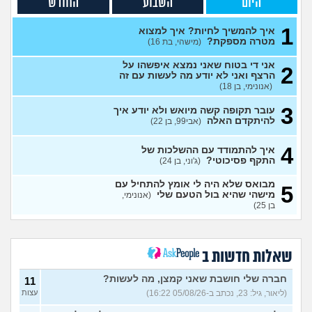
היום
השבוע
החודש
אני כבר לא נער. והזמן טס
2
1
למה אני לא מקבל את זה שאני
איך להמשיך לחיות? איך למצוא
עצות
כבר לא ילד יותר?
מטרה מספקת?
(היו זמנים
(מישהי, בת 16)
בהוליווד, בן 27)
אני די בטוח שאני נמצא איפשהו על
2
חושב להתאשפז *שוב* מרצון,
7
הרצף ואני לא יודע מה לעשות עם זה
או לשכב באמצע הרחוב
עצות
(אנונימי, בן 18)
(asdasd, בן 30)
3
עובר תקופה קשה מיואש ולא יודע איך
מה לדעתכם אני צריך לעשות?
8
להיתקדם האלה
(אבי99, בן 22)
אני באמת שונא לקום כל יום
עצות
לעבוד
(אזרח, בן 20)
4
איך להתמודד עם ההשלכות של
נקלעתי לעימות פיזי
(דורון,
9
התקף פסיכוטי?
(ג'וני, בן 24)
עצות
בן 41)
מבואס שלא היה לי אומץ להתחיל עם
5
נזכר במעשים מביכים מתקופה
6
מישהי שהיא בול הטעם שלי
(אנונימי,
רעה
(אף_אחד, בן 29)
עצות
בן 25)
העבודה הפכה להיות אובססיה,
4
כאשר אני לא עובד או מרוויח
עצות
כסף יש מעלי שד אשמה
שאלות חדשות ב
(אנונימי, בן 25)
הרס עצמי בזוגיות
(ט אנונימית,
5
חברה שלי חושבת שאני קמצן, מה לעשות?
11
בת 23)
עצות
(ליאור, גיל: 23, נכתב ב-05/08/26 16:22)
עצות
עדיין מוצצת אצבע כהרגעה,
7