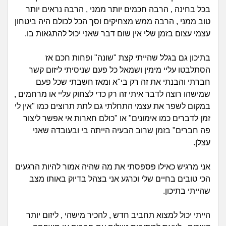
זוגיות
חיפוש שאלות
בכל בחינה , הרבה חכמים יותר ממני , הרבה נראים יותר
|
טוב ממני , הרבה ממש מצחיקים וסך הכל לכולם היה ביטחון
היריון ולידה
הרשמה
התחברות
עצמי עצום בזמן שלי אין שום דבר שאני יכול להתגאות בו.
הורות ומשפחה
בתיכון גם בגלל שהייתי קצת "שונה" ופחות חכם אז
הסתלבטו עליי מימין ושמאל כל פעם שניסיתי ליזום קשר
מתבגרים
חברתי והבנתי את זה רק בי"א ומאז חשבתי שכל פעם
שמישהו רוצה לדבר איתי זה רק כדי לצחוק עליי או מרחמים ,
מהבקו"ם... ועד מתי?!
במקום לשפר את עצמי התחלתי גם לתת תרוצים כמו "אין לי
זמן לדברים כמו אימונים" או "כולם חארות אי אפשר ליצור
לימודים וסטודנטים
פה חברים" בזמן שרוב הבעיה הייתה בי ובעובדה שאני
עצלן.
עבודה וקריירה
אני מרגיש כאילו פספסתי את מה שהיה אמור להיות הרגעים
חברים ואנשים
הכי טובים בחיים שלי וכרגע אני בצהל בדיוק באותו מצב
שהייתי בתיכון.
בית, שכנים ושותפים
הייתי יכול למצוא תחביב חדש , להכיר מישהי , ליזום יותר