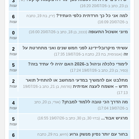
3
בן 23, כתב ב-20/07/26 16:20)
עצות
למה אני כל כך חרדתית כלפי העתיד?
(ירין, בת 19, כתבה
6
ב-20/07/26 16:09)
עצות
מיוני אשכול התעופה
(ככככ, בן 18, כתב ב-20/07/26 16:00)
0
עצות
עשיתי מיקרובליידינג לפני חמש שנים ואני מתחרטת על
2
זה
(אנונימית, בת 23, כתבה ב-19/07/26 17:35)
עצות
לימודי כלכלה וניהול ב-2026 האם יהיה לי עתיד בזה?
5
(כפיר, בן 23, כתב ב-19/07/26 17:24)
עצות
מתלבט אם להמשיך במדעי המחשב או להתחיל תואר
2
חדש – אשמח לעצה אמיתית
(מדמח, בן 21, כתב ב-19/07/26
עצות
17:13)
מה הדרך הכי טובה ללמוד למבחן?
(אודי, בן 20, כתב
4
ב-19/07/26 17:04)
עצות
מרגיש אבוד...
(בדוי 30, בן 30, כתב ב-19/07/26 16:55)
5
עצות
בחור עם יותר נסיון מנשק גרוע
(היוש, בת 29, כתבה
6