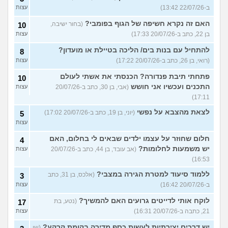
ב-22/07/26 13:42)
עצות
האם זה נקרא חשיפה של הגוף בפומבי?
(בחור ישיבה,
10
בן 22, כתב ב-20/07/26 17:33)
עצות
להתחיל עם בנות בים/ הליכה בטיילת או מועדון?
8
(רואי, בן 26, כתב ב-20/07/26 17:22)
עצות
פתחתי תיבת פנדורה? הכנסתי את אשתי לעולם
10
התכנים ועכשיו אני חושש
(אבי, בן 30, כתב ב-20/07/26
עצות
17:11)
לצאת מהצבא על נפשי
(יוני, בן 19, כתב ב-20/07/26 17:02)
5
עצות
חלום שחוזר על עצמו ילדים שבאים לי בחלום, האם
4
יש משמעות לחלומות?
(אב עובד, בן 44, כתב ב-20/07/26
עצות
16:53)
ללמוד סיעוד למטרת הגירה במצבי?
(אלכס, בן 31, כתב
3
ב-20/07/26 16:42)
עצות
לוקח אותי לדייטים גרועים האם להמשיך?
(נטע, בת
17
21, כתבה ב-20/07/26 16:31)
עצות
יש דרכים יצירתיות לעשות כסף מדירה בקומת קרקע?
(שי,