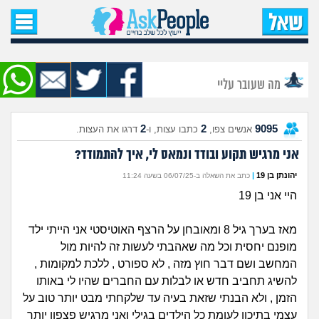
עמוד הבית
שאל שאלה
מה שעובר עליי
שאלות חדשות
2
2
9095
אנשים צפו,
כתבו עצות, ו-
דרגו את העצות.
שאלות שעוררו עניין
אני מרגיש תקוע ובודד ונמאס לי, איך להתמודד?
עצות חדשות
יהונתן בן 19
|
כתב את השאלה ב-06/07/25 בשעה 11:24
היי אני בן 19
מה קורה כאן?
מאז בערך גיל 8 ומאובחן על הרצף האוטיסטי אני הייתי ילד
מתחם הטיפים
מופנם יחסית וכל מה שאהבתי לעשות זה להיות מול
המחשב ושם דבר חוץ מזה , לא ספורט , ללכת למקומות ,
מדורים
להשיג תחביב חדש או לבלות עם החברים שהיו לי באותו
הזמן , ולא הבנתי שזאת בעיה עד שלקחתי מבט יותר טוב על
עצמי בתיכון לעומת כל הילדים בגילי ואני מרגיש פצפון יותר