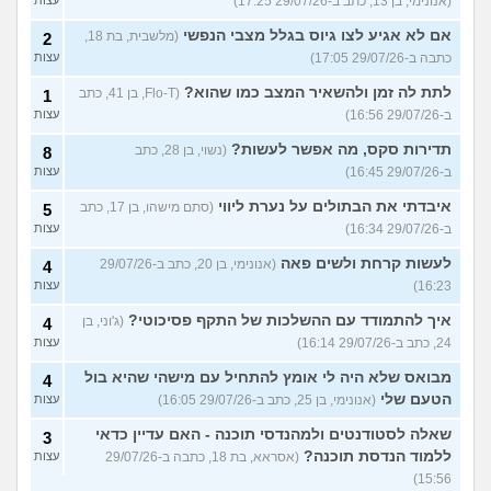
(אנונימי, בן 13, כתב ב-29/07/26 17:25)
אם לא אגיע לצו גיוס בגלל מצבי הנפשי
(מלשבית, בת 18,
2
כתבה ב-29/07/26 17:05)
עצות
לתת לה זמן ולהשאיר המצב כמו שהוא?
(Flo-T, בן 41, כתב
1
ב-29/07/26 16:56)
עצות
תדירות סקס, מה אפשר לעשות?
(נשוי, בן 28, כתב
8
ב-29/07/26 16:45)
עצות
איבדתי את הבתולים על נערת ליווי
(סתם מישהו, בן 17, כתב
5
ב-29/07/26 16:34)
עצות
לעשות קרחת ולשים פאה
(אנונימי, בן 20, כתב ב-29/07/26
4
16:23)
עצות
איך להתמודד עם ההשלכות של התקף פסיכוטי?
(ג'וני, בן
4
24, כתב ב-29/07/26 16:14)
עצות
מבואס שלא היה לי אומץ להתחיל עם מישהי שהיא בול
4
הטעם שלי
(אנונימי, בן 25, כתב ב-29/07/26 16:05)
עצות
שאלה לסטודנטים ולמהנדסי תוכנה - האם עדיין כדאי
3
ללמוד הנדסת תוכנה?
(אסראא, בת 18, כתבה ב-29/07/26
עצות
15:56)