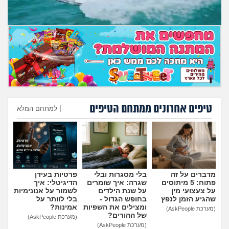
טיפים אחרונים ממתחם הטיפים
|
למתחם המלא
הוספת טיפ
מדברים על זה
בלי מסגרות ובלי
פרטיות בעידן
פתוח: 5 מיתוסים
שגרה: איך שומרים
הדיגיטלי: איך
על צעצועי מין
על שנת הילדים
לשמור על אנונימיות
שהגיע הזמן לנפץ
בחופש הגדול -
בלי לוותר על
ומצילים את השפיות
אמינות?
(מערכת AskPeople)
של ההורים?
(מערכת AskPeople)
(מערכת AskPeople)