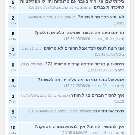
גיליתי שבן זוגי היה בעבר עם טרנסיות והיו לו אפליקציות
מה ניתן לעשות?
5
(נרקיס, בת
עצות
להיכרויות גברים
(שושנה, בת 37, כתבה ב-05/08/26 16:13)
עצות
30)
מסדר את ארון הילדות בבית
5
לא יודע כבר מה לעשות?
(בן אדם, בן 18, כתב ב-05/08/26
2
ההורים ומוצף בזכרונות. איך
עצות
16:02)
עצות
להתמודד?
(כבר גדול, בן 35)
איך מפסיקים לפחד מזה שהזמן
תהיתם פעם מה הכוונה שמישהו בלע את הלשון?
9
6
עובר?
(אליזבת, בת 24)
עצות
(מיכל, גיל: 18, נכתב ב-05/08/26 15:51)
עצות
עם מי אנשים מתייעצים כל
5
אני רוצה לטוס לבד אבל ההורים לא מרשים
(כ, בן 21, כתב
2
הזמן?
(פפרוני, בן 25)
עצות
ב-05/08/26 15:42)
עצות
מאבד את הרעב בחיים שלי
3
חימושניק בגדוד הנדסה קרבית פרופיל 72?
(מוהנדס, בן 20,
0
ורוצה לחזור לזה!
(זלדוס, בן 22)
עצות
כתב ב-05/08/26 15:33)
עצות
בודדה מאוד בלי חברים כבר 5
5
אמא של בת זוגתי הרימה עליה יד, מה לעשות?
שנים ולא יודעת איפה להכיר
8
עצות
(עדן, בת 23)
(אנונימי, בן 22, כתב ב-05/08/26 15:22)
עצות
עוד שאלות חדשות במדור
איך להכיר חברים בגיל הזה?
(אנונימי, בן 25, כתב ב-05/08/26
3
15:13)
עצות
שעת ארוחת ערב
(שואלת, בת 19, כתבה ב-04/08/26 13:14)
9
עצות
איך להמשיך לחיות? איך למצוא מטרה מספקת?
10
(מישהי, בת 16, כתבה ב-04/08/26 13:05)
עצות