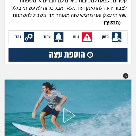
קשרים , לצאת למסיבות טיולים עם חברים או משפחה ,
מה שעובר עליי
לצבור ידעה להתאמן ועוד מלא , אבל כל זה לא עשיתי בגלל
שהייתי עצלן ואני מרגיש שזה מאוחר מדי בשביל להשתנות
שומרים על הגוף
,...
(המשך)
פיננסי וכלכלה
הזמן
דווח
עקוב
נהל
בין הסדינים
חיות מחמד
יוקר המחיה
גאווה