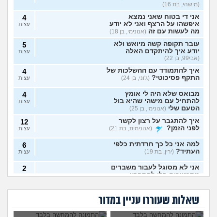
(מישהי, בת 16)
אני די בטוח שאני נמצא
4
איפשהו על הרצף ואני לא יודע
עצות
מה לעשות עם זה
(אנונימי, בן 18)
עובר תקופה קשה מיואש ולא
5
יודע איך להיתקדם האלה
עצות
(אבי99, בן 22)
איך להתמודד עם ההשלכות של
4
התקף פסיכוטי?
(ג'וני, בן 24)
עצות
מבואס שלא היה לי אומץ
4
להתחיל עם מישהי שהיא בול
עצות
הטעם שלי
(אנונימי, בן 25)
איך להתגבר על רצון לקשר
12
לפני הזמן?
(אנונימית, בת 21)
עצות
למה אני כל כך חרדתית כלפי
6
העתיד?
(ירין, בת 19)
עצות
אני לא מסוגל לעבור משברים
2
מתמשכים בלי להתפרץ
עצות
הגיוני שפסיכיאטר
מה קורה אם עוברים
(Supervegeta, בן 29)
מתנהג ככה?
עם נר דלוק מול מראה
גיליתי שאני סובל מ
למי אפשר לפנות כדי
בלילה?
בעלי חסר רגשות באופן מדאיג
OCD, איך להתמודד
להפסיק מפגעי רעש
13
שאלות שעוררו עניין במדור
עם הדיכאון?
במדינת ישראל? אבל
(אנונימית, בת 33)
עצות
באמת?