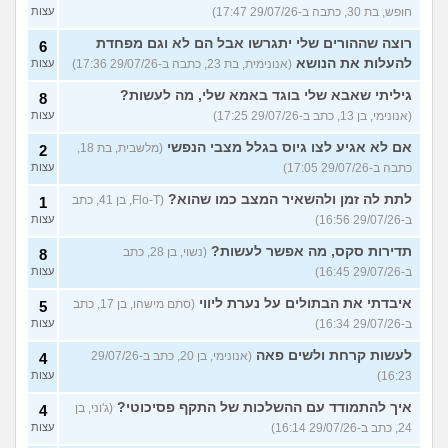
חופש, בת 30, כתבה ב-29/07/26 17:47)
עצות
רוצה שההורים שלי יתגרשו אבל הם לא וגם מפחדת
6
להעלות את הנושא
(אנונימית, בת 23, כתבה ב-29/07/26 17:36)
עצות
גיליתי שאבא שלי בוגד באמא שלי, מה לעשות?
8
(אנונימי, בן 13, כתב ב-29/07/26 17:25)
עצות
אם לא אגיע לצו גיוס בגלל מצבי הנפשי
(מלשבית, בת 18,
2
כתבה ב-29/07/26 17:05)
עצות
לתת לה זמן ולהשאיר המצב כמו שהוא?
(Flo-T, בן 41, כתב
1
ב-29/07/26 16:56)
עצות
תדירות סקס, מה אפשר לעשות?
(נשוי, בן 28, כתב
8
ב-29/07/26 16:45)
עצות
איבדתי את הבתולים על נערת ליווי
(סתם מישהו, בן 17, כתב
5
ב-29/07/26 16:34)
עצות
לעשות קרחת ולשים פאה
(אנונימי, בן 20, כתב ב-29/07/26
4
16:23)
עצות
איך להתמודד עם ההשלכות של התקף פסיכוטי?
(ג'וני, בן
4
24, כתב ב-29/07/26 16:14)
עצות