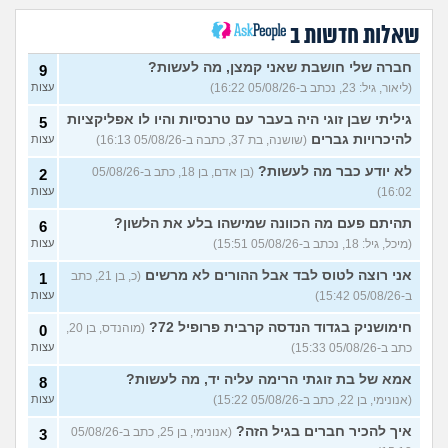
כאשר אני לא עובד או מרוויח
עצות
כסף יש מעלי שד אשמה
שאלות חדשות ב
(אנונימי, בן 25)
הרס עצמי בזוגיות
(ט אנונימית,
5
חברה שלי חושבת שאני קמצן, מה לעשות?
9
בת 23)
עצות
(ליאור, גיל: 23, נכתב ב-05/08/26 16:22)
עצות
עדיין מוצצת אצבע כהרגעה,
7
גיליתי שבן זוגי היה בעבר עם טרנסיות והיו לו אפליקציות
מה ניתן לעשות?
5
(נרקיס, בת
עצות
להיכרויות גברים
(שושנה, בת 37, כתבה ב-05/08/26 16:13)
עצות
30)
מסדר את ארון הילדות בבית
5
לא יודע כבר מה לעשות?
(בן אדם, בן 18, כתב ב-05/08/26
2
ההורים ומוצף בזכרונות. איך
עצות
16:02)
עצות
להתמודד?
(כבר גדול, בן 35)
איך מפסיקים לפחד מזה שהזמן
תהיתם פעם מה הכוונה שמישהו בלע את הלשון?
9
6
עובר?
(אליזבת, בת 24)
עצות
(מיכל, גיל: 18, נכתב ב-05/08/26 15:51)
עצות
עם מי אנשים מתייעצים כל
5
אני רוצה לטוס לבד אבל ההורים לא מרשים
(כ, בן 21, כתב
1
הזמן?
(פפרוני, בן 25)
עצות
ב-05/08/26 15:42)
עצות
מאבד את הרעב בחיים שלי
3
חימושניק בגדוד הנדסה קרבית פרופיל 72?
(מוהנדס, בן 20,
0
ורוצה לחזור לזה!
(זלדוס, בן 22)
עצות
כתב ב-05/08/26 15:33)
עצות
בודדה מאוד בלי חברים כבר 5
5
אמא של בת זוגתי הרימה עליה יד, מה לעשות?
שנים ולא יודעת איפה להכיר
8
עצות
(עדן, בת 23)
(אנונימי, בן 22, כתב ב-05/08/26 15:22)
עצות
עוד שאלות חדשות במדור
איך להכיר חברים בגיל הזה?
(אנונימי, בן 25, כתב ב-05/08/26
3