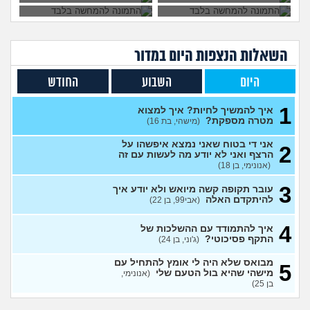
מרגיש תקוע בחיים, איך
2
להתמודד?
(zak, בן 25)
עצות
מה עושים עם החיים עכשיו?
4
(אנוני, בת 18)
עצות
השאלות הנצפות ה
יום
במדור
איך לספר לבן זוג שלי על
5
תקיפה מינית?
(מבולבלת, בת 27)
עצות
היום
השבוע
החודש
אני כבר לא נער. והזמן טס
2
1
למה אני לא מקבל את זה שאני
איך להמשיך לחיות? איך למצוא
עצות
כבר לא ילד יותר?
מטרה מספקת?
(היו זמנים
(מישהי, בת 16)
בהוליווד, בן 27)
אני די בטוח שאני נמצא איפשהו על
2
חושב להתאשפז *שוב* מרצון,
7
הרצף ואני לא יודע מה לעשות עם זה
או לשכב באמצע הרחוב
עצות
(אנונימי, בן 18)
(asdasd, בן 30)
3
עובר תקופה קשה מיואש ולא יודע איך
מה לדעתכם אני צריך לעשות?
8
להיתקדם האלה
(אבי99, בן 22)
אני באמת שונא לקום כל יום
עצות
לעבוד
(אזרח, בן 20)
4
איך להתמודד עם ההשלכות של
נקלעתי לעימות פיזי
(דורון,
9
התקף פסיכוטי?
(ג'וני, בן 24)
עצות
בן 41)
מבואס שלא היה לי אומץ להתחיל עם
5
נזכר במעשים מביכים מתקופה
6
מישהי שהיא בול הטעם שלי
(אנונימי,
רעה
(אף_אחד, בן 29)
עצות
בן 25)
העבודה הפכה להיות אובססיה,
4