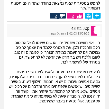
לחפש במסגרות שאת נמצאת בחורה שתהיה עם תכונות
דומות לשלך,
2
2
קטי, בת 43
|
13/08/25 02:03
דווח על עצה זו
היי, אני חושבת שתמיד יהיו אנשים שינסו לנצל את טוב
הלב וההכלה ולכן, את תצטרכי ללמד את עצמך להציב
גבולות וגם להתעמת במידת הצורך. כן לפעמים זה טוב
לקום וללכת ויש בך חוזק את יודעת לא להתפשר. גם
במחיר של להישאר לבד.
לפעמים אפשר גם להתעמת ולהגיד לצד השני נפגעתי
כי… ולתת לצד השני לתקן. כי בחברות דברים כאלו קורים,
גם עם אנשים איכותיים יש אי הבנות וחילוקי דעות. באשר
לשיתופים יש אנשים שנפתחים מהר ומדברים על הכול ויש
אנשים שלא, מותר לך לחכות עד שיהיה אמון. קשר וזה
יהיה נכון לך. העובדה שאת לא משתפת זה כי את שומרת
על עצמך, אולי נפגעת בעבר ששיתפת.