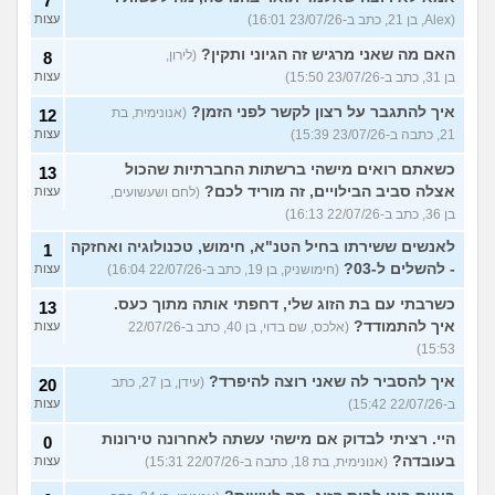
7
(Alex, בן 21, כתב ב-23/07/26 16:01)
עצות
האם מה שאני מרגיש זה הגיוני ותקין?
(לירון,
8
בן 31, כתב ב-23/07/26 15:50)
עצות
איך להתגבר על רצון לקשר לפני הזמן?
(אנונימית, בת
12
21, כתבה ב-23/07/26 15:39)
עצות
כשאתם רואים מישהי ברשתות החברתיות שהכול
13
אצלה סביב הבילויים, זה מוריד לכם?
(לחם ושעשועים,
עצות
בן 36, כתב ב-22/07/26 16:13)
לאנשים ששירתו בחיל הטנ"א, חימוש, טכנולוגיה ואחזקה
1
- להשלים ל-03?
(חימושניק, בן 19, כתב ב-22/07/26 16:04)
עצות
כשרבתי עם בת הזוג שלי, דחפתי אותה מתוך כעס.
13
איך להתמודד?
(אלכס, שם בדוי, בן 40, כתב ב-22/07/26
עצות
15:53)
איך להסביר לה שאני רוצה להיפרד?
(עידן, בן 27, כתב
20
ב-22/07/26 15:42)
עצות
היי. רציתי לבדוק אם מישהי עשתה לאחרונה טירונות
0
בעובדה?
(אנונימית, בת 18, כתבה ב-22/07/26 15:31)
עצות