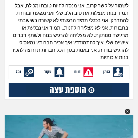
זוגיות
חיפוש שאלות
לשמור על קשר קרוב. אני מנסה להיות טובה ומכילה, אבל
|
תמיד בנות מנצלות את טוב הלב שלי ואני נפגעת ובוחרת
היריון ולידה
הרשמה
התחברות
להתרחק. אני בכללי תמיד הרגשתי לא קשורה כשישבתי
בחבורות. אני לא מצליחה להנות.. תמיד אני נבלעת או
הורות ומשפחה
מרגישה מנותקת. לא מצליחה להרגיש בנוח ולשתף דברים
אישיים שלי. איך להתמודד? איך אכיר חברות? נמאס לי
מתבגרים
להרגיש בודדה, אני באמת בסך הכל חברותית ורוצה להכיר
בנות איכותיות
מהבקו"ם... ועד מתי?!
הזמן
דווח
עקוב
נהל
לימודים וסטודנטים
עבודה וקריירה
חברים ואנשים
בית, שכנים ושותפים