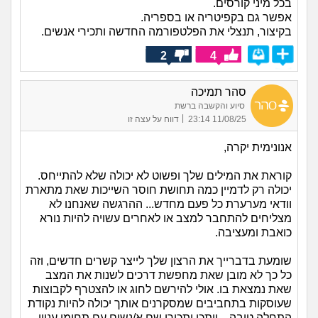
בכל מיני קורסים.
אפשר גם בקפיטריה או בספריה.
בקיצור, תנצלי את הפלטפורמה החדשה ותכירי אנשים.
2
4
סהר תמיכה
סיוע והקשבה ברשת
|
11/08/25 23:14
דווח על עצה זו
אנונימית יקרה,
קוראת את המילים שלך ופשוט לא יכולה שלא להתייחס.
יכולה רק לדמיין כמה תחושת חוסר השייכות שאת מתארת
וודאי מערערת כל פעם מחדש... ההרגשה שאנחנו לא
מצליחים להתחבר למצב או לאחרים עשויה להיות נורא
כואבת ומעציבה.
שומעת בדברייך את הרצון שלך לייצר קשרים חדשים, וזה
כל כך לא מובן שאת מחפשת דרכים לשנות את המצב
שאת נמצאת בו. אולי להירשם לחוג או להצטרף לקבוצות
שעוסקות בתחביבים שמסקרנים אותך יכולה להיות נקודת
התחלה טובה... ייתכן ותכירי שם א/נשים עם תחומי עניין