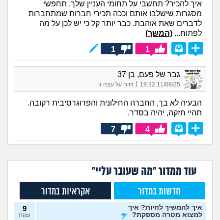
איך להכיר? תחשבי על תחומי העניין שלך. תחפשי
מסגרות שישלבו אותם וככה תכירי חברות שמתחברות
לדברים שאת אוהבת. כבר יותר קל כי יש לכן על מה
לפתוח...
(המשך)
1
1
גבר של פעם, בן 37
|
11/08/25 19:32
דווח על עצה זו
הבעיה לא בך, החברה החילונית והפרוגרסיבית רקובה.
תהיי חזקה, יהיה בסדר.
7
4
עוד ממדור "מה שעובר עליי"
חדשות במדור
אקראיות במדור
איך להמשיך לחיות? איך
9
למצוא מטרה מספקת?
עצות