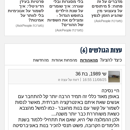
מדברים על זה
בלי מסגרות ובלי
פרטיות בעידן
פתוח: 5 מיתוסים
שגרה: איך שומרים
הדיגיטלי: איך
על צעצועי מין
על שנת הילדים
לשמור על אנונימיות
שהגיע הזמן לנפץ
בחופש הגדול -
בלי לוותר על
ומצילים את השפיות
אמינות?
(מערכת AskPeople)
של ההורים?
(מערכת AskPeople)
(מערכת AskPeople)
עצות הגולשים (
6
)
כיצד להציג?
מהאהודות
מהפחות אהודות
מהחדשות
שי 1989, בת 36
|
11/08/25 16:55
דווח על עצה זו
היי נסיכה
באופן מאוד כללי זה תמיד הרבה יותר קל להתחבר עם
אנשים שאת איתם באינטרקציה חברתית, מאשר לנסות
לשמור על קשר עם בנות מהעבר - כמו למשל מהצבא
כשאת משוחררת כבר יותר משנה....
ולכן ההמלצה שלי היא, שאם את תתחילי ללמוד בשנת
הלימודים הקרובה, פשוט תנסי להכיר בנות באוניברסיטה