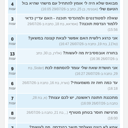
מבואס שלא היה לי אומץ להתחיל עם מישהי שהיא בול
4
הטעם שלי
(אנונימי, בן 25, כתב ב-29/07/26 16:05)
עצות
שאלה לסטודנטים ולמהנדסי תוכנה - האם עדיין כדאי
3
ללמוד הנדסת תוכנה?
(אסראא, בת 18, כתבה ב-29/07/26
עצות
15:56)
אני כרגע רלשית האם אפשר לצאת קצונה במשאן?
0
(טל11, בת 19, כתבה ב-26/07/26 16:47)
עצות
בחורה אובססיבית מה לעשות?
(אלירן, בן 30, כתב
13
ב-26/07/26 16:36)
עצות
אני חושדת שאח שלי עומד להסתפח לכת
(Sister, בת
9
29, כתבה ב-26/07/26 16:27)
עצות
עד כמה חזה זה משמעותי?
(נערה, בת 16, כתבה ב-26/07/26
6
16:18)
עצות
מתכננת חתונה ראשונה, יש לכם עצות?
(א, בת 28,
7
כתבה ב-26/07/26 16:09)
עצות
מרגישה חוסר בטחון מטורף
(.., בת 21, כתבה ב-26/07/26
8
16:00)
עצות
אמא לא רוצה שאלמד תואר בהנדסה, מה לעשות?