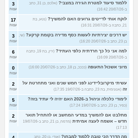
ללמוד סיעוד למטרת הגירה במצבי?
(אלכס, בן 31, כתב
3
ב-20/07/26 16:42)
עצות
לוקח אותי לדייטים גרועים האם להמשיך?
(נטע, בת
17
21, כתבה ב-20/07/26 16:31)
עצות
יש דרכים יצירתיות לעשות כסף מדירה בקומת קרקע?
(שי,
3
בן 23, כתב ב-20/07/26 16:20)
עצות
למה אני כל כך חרדתית כלפי העתיד?
(ירין, בת 19, כתבה
6
ב-20/07/26 16:09)
עצות
מיוני אשכול התעופה
(ככככ, בן 18, כתב ב-20/07/26 16:00)
0
עצות
עשיתי מיקרובליידינג לפני חמש שנים ואני מתחרטת על
2
זה
(אנונימית, בת 23, כתבה ב-19/07/26 17:35)
עצות
לימודי כלכלה וניהול ב-2026 האם יהיה לי עתיד בזה?
5
(כפיר, בן 23, כתב ב-19/07/26 17:24)
עצות
מתלבט אם להמשיך במדעי המחשב או להתחיל תואר
2
חדש – אשמח לעצה אמיתית
(מדמח, בן 21, כתב ב-19/07/26
עצות
17:13)
מה הדרך הכי טובה ללמוד למבחן?
(אודי, בן 20, כתב
4