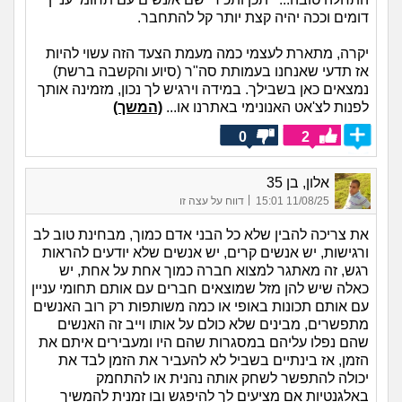
דומים וככה יהיה קצת יותר קל להתחבר.
יקרה, מתארת לעצמי כמה מעמת הצעד הזה עשוי להיות
אז תדעי שאנחנו בעמותת סה"ר (סיוע והקשבה ברשת)
נמצאים כאן בשבילך. במידה וירגיש לך נכון, מזמינה אותך
לפנות לצ'אט האנונימי באתרנו או...
(המשך)
0
2
אלון, בן 35
|
11/08/25 15:01
דווח על עצה זו
את צריכה להבין שלא כל הבני אדם כמוך, מבחינת טוב לב
ורגישות, יש אנשים קרים, יש אנשים שלא יודעים להראות
רגש, זה מאתגר למצוא חברה כמוך אחת על אחת, יש
כאלה שיש להן מזל שמוצאים חברים עם אותם תחומי עניין
עם אותם תכונות באופי או כמה משותפות רק רוב האנשים
מתפשרים, מבינים שלא כולם על אותו וייב זה האנשים
שהם נפלו עליהם במסגרות שהם היו ומעבירים איתם את
הזמן, אז בינתיים בשביל לא להעביר את הזמן לבד את
יכולה להתפשר לשחק אותה נהנית או להתחמק
באלגנטיות אם מציעים לך להיפגש ובו זמנית להמשיך