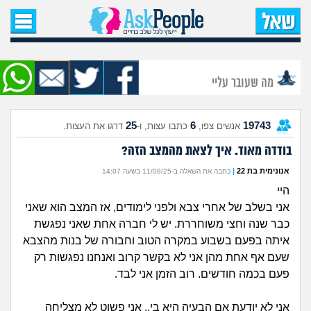
עמוד הבית
שאל שאלה
מה שעובר עליי
שאלות חדשות
25
6
19743
אנשים צפו,
כתבו עצות, ו-
דרגו את העצות.
שאלות שעוררו עניין
בודדה מאוד. איך לצאת מהמצב הזה?
עצות חדשות
אנונימית בת 22
|
כתבה את השאלה ב-11/08/25 בשעה 14:07
היי
מה קורה כאן?
אני בשלב של אחרי צבא ולפני לימודים, אז המצב הוא שאני
כבר שנה וחצי משוחררת. יש לי חברה אחת שאני נפגשת
מתחם הטיפים
איתה בפעם בשבוע במקרה הטוב וחבורה של בנות מהצבא
שעם אף אחת מהן אני לא בקשר קרוב ואנחנו נפגשות רק
פעם בכמה חודשים. רוב הזמן אני לבד.
מדורים
אני לא יודעת אם הבעיה היא בי.. אני פשוט לא מצליחה