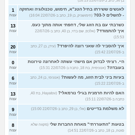
בן 36, כתב ב-22/07/26 16:13)
לאנשים ששירתו בחיל הטנ"א, חימוש, טכנולוגיה ואחזקה
1
- להשלים ל-03?
(חימושניק, בן 19, כתב ב-22/07/26 16:04)
עצות
כשרבתי עם בת הזוג שלי, דחפתי אותה מתוך כעס.
13
איך להתמודד?
(אלכס, שם בדוי, בן 40, כתב ב-22/07/26
עצות
15:53)
איך להסביר לה שאני רוצה להיפרד?
(עידן, בן 27, כתב
20
ב-22/07/26 15:42)
עצות
היי. רציתי לבדוק אם מישהי עשתה לאחרונה טירונות
0
בעובדה?
(אנונימית, בת 18, כתבה ב-22/07/26 15:31)
עצות
בעיות ביני לבית הזוג, מה לעשות?
(אנונימי, בן 24, כתב
6
ב-22/07/26 15:22)
עצות
האם להיות חרמנית בגילי נורמאלי?
(Hayatov, בת 40,
13
כתבה ב-22/07/26 15:11)
עצות
לא משלמת בדייטים
(אלי, בן 29, כתב ב-22/07/26 15:00)
9
עצות
בטעות "התעוררתי" מאחת החברות שלי
(מקווה שלא
8
סוטה, בן 18, כתב ב-22/07/26 14:51)
עצות