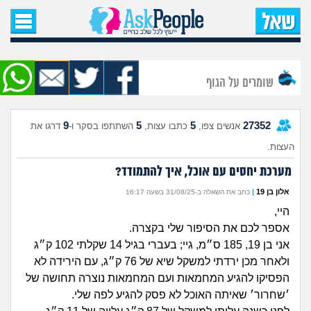
עמוד הבית
שאל שאלה
שומרים על הגוף
שאלות חדשות
9
5
5
27352
אנשים צפו,
כתבו עצות,
השתתפו בסקר ו-
דרגו את
שאלות שעוררו עניין
העצות.
עצות חדשות
מערכת יחסים עם אוכל, איך להתמודד?
אלון בן 19
|
כתב את השאלה ב-31/08/25 בשעה 16:17
מה קורה כאן?
היי,
אספר לכם את הסיפור שלי בקצרה.
מתחם הטיפים
אני בן 19, 185 ס״מ, גיי; בעברי בגיל 14 שקלתי 102 ק״ג
ולאחר מכן ירדתי למשקל שיא של 76 ק״ג, עם הירידה לא
מדורים
הפסיקו להגיע המחמאות ועם המחמאות נוצרה תחושה של
׳שחרור׳ שאיתה האוכל לא פסק להגיע לפה שלי.