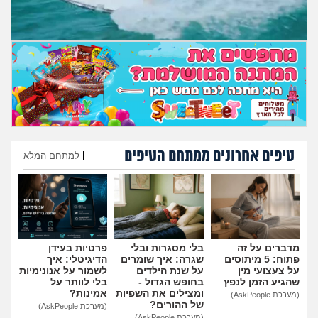
טיפים אחרונים ממתחם הטיפים
|
למתחם המלא
הוספת טיפ
מדברים על זה
בלי מסגרות ובלי
פרטיות בעידן
פתוח: 5 מיתוסים
שגרה: איך שומרים
הדיגיטלי: איך
על צעצועי מין
על שנת הילדים
לשמור על אנונימיות
שהגיע הזמן לנפץ
בחופש הגדול -
בלי לוותר על
ומצילים את השפיות
אמינות?
(מערכת AskPeople)
של ההורים?
(מערכת AskPeople)
(מערכת AskPeople)