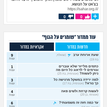
בצ'אט על הנושא.
https://sahar.org.il/
0
0
עוד ממדור "שומרים על הגוף"
חדשות במדור
אקראיות במדור
שעת ארוחת ערב
(שואלת,
9
עצות
בת 19)
כתמים מלייזר שלא עוברים
1
וגורמים לי לדאוג כל היום מה
עצות
ניתן לעשות?
(אנונימית, בת 25)
למה ירידה במשקל מרגישה כל
3
כך נורא?
(אנונימית, בת 17)
עצות
לעשות קרחת ולשים פאה
4
(אנונימי, בן 20)
עצות
עד כמה חזה זה משמעותי?
6
עצות