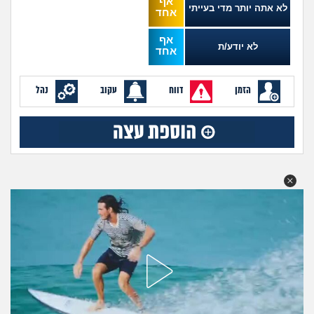
אף
מה שעובר עליי
לא אתה יותר מדי בעייתי
אחד
אף
שומרים על הגוף
לא יודע/ת
אחד
פיננסי וכלכלה
הזמן
דווח
עקוב
נהל
בין הסדינים
חיות מחמד
יוקר המחיה
גאווה