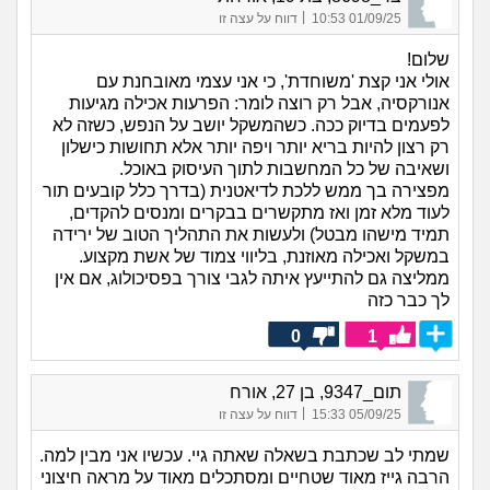
|
01/09/25 10:53
דווח על עצה זו
שלום!
אולי אני קצת 'משוחדת', כי אני עצמי מאובחנת עם
אנורקסיה, אבל רק רוצה לומר: הפרעות אכילה מגיעות
לפעמים בדיוק ככה. כשהמשקל יושב על הנפש, כשזה לא
רק רצון להיות בריא יותר ויפה יותר אלא תחושות כישלון
ושאיבה של כל המחשבות לתוך העיסוק באוכל.
מפצירה בך ממש ללכת לדיאטנית (בדרך כלל קובעים תור
לעוד מלא זמן ואז מתקשרים בבקרים ומנסים להקדים,
תמיד מישהו מבטל) ולעשות את התהליך הטוב של ירידה
במשקל ואכילה מאוזנת, בליווי צמוד של אשת מקצוע.
ממליצה גם להתייעץ איתה לגבי צורך בפסיכולוג, אם אין
לך כבר כזה
0
1
תום_9347, בן 27, אורח
|
05/09/25 15:33
דווח על עצה זו
שמתי לב שכתבת בשאלה שאתה גיי. עכשיו אני מבין למה.
הרבה גייז מאוד שטחיים ומסתכלים מאוד על מראה חיצוני