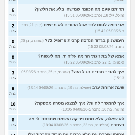
האם אימוני קליסטניקס באמת
4
טובים יותר?
(מתלבט, בן 32)
תהיתם פעם מה הכוונה שמישהו בלע את הלשון?
עצות
6
(מיכל, גיל: 18, נכתב ב-05/08/26 15:51)
עצות
בת 16, והשיער שלי ממש נושר
7
ואני לא יודעת מה לעשות?
עצות
אני רוצה לטוס לבד אבל ההורים לא מרשים
(כ, בן 21, כתב
2
(אליאנה, בת 16)
ב-05/08/26 15:42)
עצות
צלוליט בגיל הנעורים, מה
2
חימושניק בגדוד הנדסה קרבית פרופיל 72?
(מוהנדס, בן 20,
לעשות?
0
(אנונימית, בת 16)
עצות
כתב ב-05/08/26 15:33)
עצות
גבר שעיר או חלק?
(מעיין, בן 14)
5
אמא של בת זוגתי הרימה עליה יד, מה לעשות?
עצות
8
(אנונימי, בן 22, כתב ב-05/08/26 15:22)
עצות
עוד שאלות חדשות במדור
איך להכיר חברים בגיל הזה?
(אנונימי, בן 25, כתב ב-05/08/26
3
15:13)
עצות
שעת ארוחת ערב
(שואלת, בת 19, כתבה ב-04/08/26 13:14)
9
עצות
איך להמשיך לחיות? איך למצוא מטרה מספקת?
10
(מישהי, בת 16, כתבה ב-04/08/26 13:05)
עצות
לא שאלה, אלא סתם פריקה ואשמח שתכתבו לי מה
6
דעתכם
(נפוליטנה, בת 23, כתבה ב-03/08/26 18:04)
עצות
אחותי שוכבת עם מלא גברים וזה מוריד מהכבוד שלי