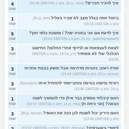
איך להכיר חברים?
(טוהר, בן 16, כתב ב-19/07/26 16:26)
4
עצות
ביטול חוזה בגלל מצב לא סביר בעליל
(חסוי, בן 26,
1
כתב ב-19/07/26 16:15)
עצות
איך לדעת אם אני בחורה יפה? / מושכת כלפי חוץ?
5
(לאמפסיקהלחשוב, בת 21, כתבה ב-19/07/26 16:04)
עצות
לצאת לעצמאות או לרדוף אחרי החלום? החישוב
3
הכלכלי שלי לא מסתדר
(ירין, בת 19, כתבה ב-19/07/26
עצות
15:55)
עזרה ויעוץ: בזוגיות מדהימה אבל חושק בבנות אחרות
3
(אנונימי, בן 20, כתב ב-19/07/26 15:44)
עצות
ראיתי מישהו בטיסה והתביישתי להתחיל איתו
(Stoyosach,
3
בן 16, כתב ב-19/07/26 15:40)
עצות
האם קיבלתי מספיק בבר אילן כדי להמשיך לשנה
1
הבאה? (אני כיתה ח)
(כפיר, בן 14, כתב ב-19/07/26 13:57)
עצות
האם היריון יכול לשנות לכן ככה את האופי?
(אנונימי, בן 36,
3
כתב ב-19/07/26 13:46)
עצות
לימודי גיאוגרפיה?
(אנונימית, בת 19, כתבה ב-19/07/26 13:37)
2