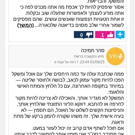
והמשקל והבריאות.
אסור שיפסיק להיות לך אכפת מה אתה מכניס לפה כי
אתה מודע לעצמך ולאפשרות שתעלה שוב ובקלות.
זו אחת הטעויות הנפוצות שאנשים עושים. שהם מפסיקים
לשמור אחרי שלב מסוים בדיאטה שלכאורה...
(המשך)
0
1
סהר תמיכה
סיוע והקשבה ברשת
|
01/09/25 23:44
דווח על עצה זו
ממה שכתבת עולה עד כמה היחסים שלך עם אוכל ומשקל
הפכו להיות מקור עמוק לכאב, לבושה ולחוסר שליטה —
במיוחד בתקופה האחרונה, עם כל הלחץ והמתח האישי
והלאומי.
המשקל לא מגדיר אותך, והאכילה לא צריכה להיות מקור
לחרפה או להחבא. דווקא הליווי התזונתי שהלחיץ אותך,
והניסיונות הקשים לשלוט על האוכל, הם תסמין — לא
בעיה אישית שלך. זה משהו שקורה להמון ברקע של מתח
ודאגה.
אם תוכל לשתף אדם קרוב זה יכול לעזור במעט.
אני מתנדב בסה"ר ואני מזמין אותך להמשיך לדבר איתנו