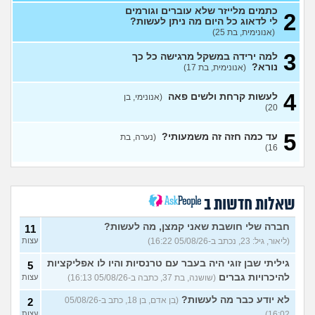
כתמים מלייזר שלא עוברים וגורמים
2
יש לי נשירת סטרס ואני נכנסת
4
לי לדאוג כל היום מה ניתן לעשות?
לשנה קשה יותר מה אני עושה?
עצות
(אנונימית, בת 25)
(אנונימית מתולתלת, בת 16)
3
למה ירידה במשקל מרגישה כל כך
הן לא אוהבות את זה?
7
נורא?
(אנונימית, בת 17)
עצות
(אריה, בן 26)
איך להתמודד עם הערות על
8
4
לעשות קרחת ולשים פאה
(אנונימי, בן
המשקל שלי?
(אישה, בת 21)
עצות
20)
בעלי העיר לי באמצע יחסי מין
17
5
על ריח רע מהנרתיק
(אינה,
עד כמה חזה זה משמעותי?
(נערה, בת
עצות
16)
בת 32)
מהי האינדיקציה ההכי טובה
11
לכמה אדם יפה?
עצות
(THEBESTAMANCANGET, בן 22)
שאלות חדשות ב
אני מתבייש ולא יודע מה
3
לעשות בקיץ בים או בריכה
עצות
חברה שלי חושבת שאני קמצן, מה לעשות?
11
(אנונימי, בן 13)
(ליאור, גיל: 23, נכתב ב-05/08/26 16:22)
עצות
רופא שיניים נזף בי, דמעתי כל
6
הטיפול
(תות, בת 34)
עצות
גיליתי שבן זוגי היה בעבר עם טרנסיות והיו לו אפליקציות
5
להיכרויות גברים
(שושנה, בת 37, כתבה ב-05/08/26 16:13)
עצות
עד כמה אני מבלבלת בנות
4
באופן הלבוש שלי והדיבור שלי,
עצות
לא יודע כבר מה לעשות?
(בן אדם, בן 18, כתב ב-05/08/26
2
צריכה עצה
(עדן, בת 24)
16:02)
עצות