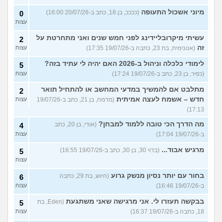
מיוני אשכול התעופה
(ככככ, בן 18, כתב ב-20/07/26 16:00)
0
עצות
עשיתי מיקרובליידינג לפני חמש שנים ואני מתחרטת על
2
זה
(אנונימית, בת 23, כתבה ב-19/07/26 17:35)
עצות
לימודי כלכלה וניהול ב-2026 האם יהיה לי עתיד בזה?
5
(כפיר, בן 23, כתב ב-19/07/26 17:24)
עצות
מתלבט אם להמשיך במדעי המחשב או להתחיל תואר
2
חדש – אשמח לעצה אמיתית
(מדמח, בן 21, כתב ב-19/07/26
עצות
17:13)
מה הדרך הכי טובה ללמוד למבחן?
(אודי, בן 20, כתב
4
ב-19/07/26 17:04)
עצות
מרגיש אבוד...
(בדוי 30, בן 30, כתב ב-19/07/26 16:55)
5
עצות
בחור עם יותר נסיון מנשק גרוע
(היוש, בת 29, כתבה
6
ב-19/07/26 16:46)
עצות
בבקשה תעזרו לי. אני מרגישה שאני משתגעת
(Eden, בת
5
18, כתבה ב-19/07/26 16:37)
עצות