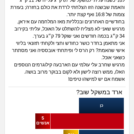
זוגיות
חיפוש שאלות
לפני כשנה עליתי למשקל של 87 ק״ג עלייה של 11 ק״ג
והאמת שבשנה הזו הצלחתי לרדת את כולם בחזרה; בעזרת
|
צומות של 16:8 ואף קצת יותר.
היריון ולידה
הרשמה
התחברות
בחודשיים האחרונים ובכלליות מאז המלחמה עם איראן,
מרגיש שאני לא מצליח להשתלט על האוכל, עליתי בקירוב
הורות ומשפחה
34 ק״ג בכמה חודשים ואני שוקל 79 ק״ג בערך.
אני מתאמן בחדר כושר כחודש וחצי ולקחתי תזונאי בליווי
מתבגרים
אישי שהאמת? רק הרס לי ופיתחתי אובססיה ואני מסתתר
כשאני אוכל.
מהבקו"ם... ועד מתי?!
מרגיש שחרב עלי עולמי עם הארבעה קילוגרמים הנוספים
האלו, ממש רוצה לישון ולא לקום בבוקר מרוב בושה.
לימודים וסטודנטים
אשמח אם יש למישהו טיפים!
עבודה וקריירה
ארד במשקל שוב?
כן
חברים ואנשים
5
בית, שכנים ושותפים
אנשים