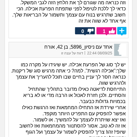
וזה כנראה מה שגורם לך את הלחץ הזה לגבי המשקל.
כדאי לך ללכת לטיפול לפני שתפתח הפרעת אכילה. הכי
חשוב שתרגיש בנוח עם עצמך ותשמור על הבריאות שלך.
אף אחד לא שווה את זה
0
1
אחד עם ניסיון_5896, בן 42, אורח
|
08/09/25 22:44
דווח על עצה זו
יש לך סוג של הפרעת אכילה. יש שיגידו על מקרה כמו
שלך:"אכילה רגשית". למה? כי אתה מרגיש סוג של ריקנות.
כנראה חסר לך עניין בחיים שבו תוכל להעריך את עצמך
ולהרגיש שווה.
התייחסת לדיאטה כאילו מדובר בתהליך שהתחיל
והסתיים. ולכן חזרת לאכול או הרבה מדי או לא בריא
בכמויות גדולות כבעבר.
אחרי שירדת אז התחילו המחמאות ואז הרגשת כאילו
אפשר להפסיק עם התפריט היותר מוקפד.
ואז יצא שויתרת לעצמך על להמשיך. או לשמור.
אז זה לא טוב. אסור להסתנוור מהמחמאות ואז לחשוב
שיופי! זהו! צריך להפסיק לשמור על עצמך ועל הגוף