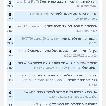
לתת לה זמן ולהשאיר המצב כמו שהוא?
(Flo-T, בן 41, כתב
1
ב-29/07/26 16:56)
עצות
תדירות סקס, מה אפשר לעשות?
(נשוי, בן 28, כתב
8
ב-29/07/26 16:45)
עצות
איבדתי את הבתולים על נערת ליווי
(סתם מישהו, בן 17, כתב
5
ב-29/07/26 16:34)
עצות
לעשות קרחת ולשים פאה
(אנונימי, בן 20, כתב ב-29/07/26
4
16:23)
עצות
איך להתמודד עם ההשלכות של התקף פסיכוטי?
(ג'וני, בן
4
24, כתב ב-29/07/26 16:14)
עצות
מבואס שלא היה לי אומץ להתחיל עם מישהי שהיא בול
4
הטעם שלי
(אנונימי, בן 25, כתב ב-29/07/26 16:05)
עצות
שאלה לסטודנטים ולמהנדסי תוכנה - האם עדיין כדאי
3
ללמוד הנדסת תוכנה?
(אסראא, בת 18, כתבה ב-29/07/26
עצות
15:56)
אני כרגע רלשית האם אפשר לצאת קצונה במשאן?
0
(טל11, בת 19, כתבה ב-26/07/26 16:47)
עצות
בחורה אובססיבית מה לעשות?
(אלירן, בן 30, כתב
13