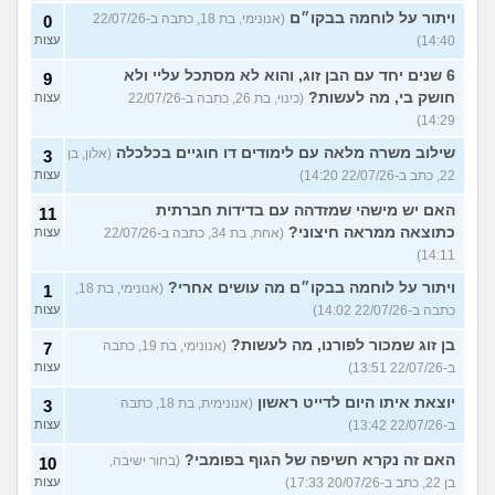
ויתור על לוחמה בבקו״ם
(אנונימי, בת 18, כתבה ב-22/07/26
0
14:40)
עצות
6 שנים יחד עם הבן זוג, והוא לא מסתכל עליי ולא
9
חושק בי, מה לעשות?
(כינוי, בת 26, כתבה ב-22/07/26
עצות
14:29)
שילוב משרה מלאה עם לימודים דו חוגיים בכלכלה
(אלון, בן
3
22, כתב ב-22/07/26 14:20)
עצות
האם יש מישהי שמזדהה עם בדידות חברתית
11
כתוצאה ממראה חיצוני?
(אחת, בת 34, כתבה ב-22/07/26
עצות
14:11)
ויתור על לוחמה בבקו״ם מה עושים אחרי?
(אנונימי, בת 18,
1
כתבה ב-22/07/26 14:02)
עצות
בן זוג שמכור לפורנו, מה לעשות?
(אנונימי, בת 19, כתבה
7
ב-22/07/26 13:51)
עצות
יוצאת איתו היום לדייט ראשון
(אנונימית, בת 18, כתבה
3
ב-22/07/26 13:42)
עצות
האם זה נקרא חשיפה של הגוף בפומבי?
(בחור ישיבה,
10
בן 22, כתב ב-20/07/26 17:33)
עצות